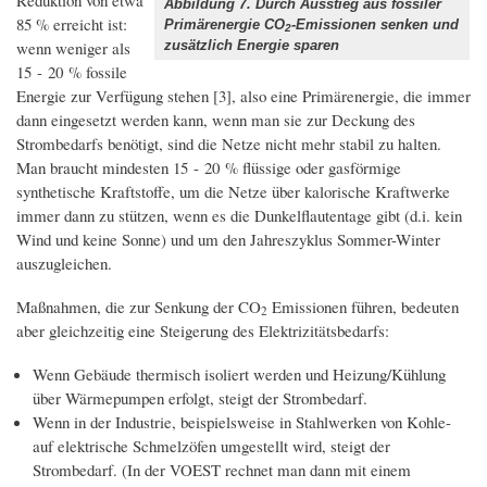
Abbildung 7. Durch Ausstieg aus fossiler
85 % erreicht ist:
Primärenergie CO
-Emissionen senken und
2
wenn weniger als
zusätzlich Energie sparen
15 - 20 % fossile
Energie zur Verfügung stehen [3], also eine Primärenergie, die immer
dann eingesetzt werden kann, wenn man sie zur Deckung des
Strombedarfs benötigt, sind die Netze nicht mehr stabil zu halten.
Man braucht mindesten 15 - 20 % flüssige oder gasförmige
synthetische Kraftstoffe, um die Netze über kalorische Kraftwerke
immer dann zu stützen, wenn es die Dunkelflautentage gibt (d.i. kein
Wind und keine Sonne) und um den Jahreszyklus Sommer-Winter
auszugleichen.
Maßnahmen, die zur Senkung der CO
Emissionen führen, bedeuten
2
aber gleichzeitig eine Steigerung des Elektrizitätsbedarfs:
Wenn Gebäude thermisch isoliert werden und Heizung/Kühlung
über Wärmepumpen erfolgt, steigt der Strombedarf.
Wenn in der Industrie, beispielsweise in Stahlwerken von Kohle-
auf elektrische Schmelzöfen umgestellt wird, steigt der
Strombedarf. (In der VOEST rechnet man dann mit einem