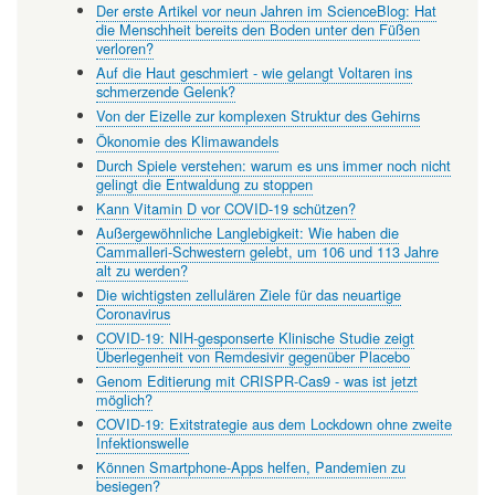
Der erste Artikel vor neun Jahren im ScienceBlog: Hat
die Menschheit bereits den Boden unter den Füßen
verloren?
Auf die Haut geschmiert - wie gelangt Voltaren ins
schmerzende Gelenk?
Von der Eizelle zur komplexen Struktur des Gehirns
Ökonomie des Klimawandels
Durch Spiele verstehen: warum es uns immer noch nicht
gelingt die Entwaldung zu stoppen
Kann Vitamin D vor COVID-19 schützen?
Außergewöhnliche Langlebigkeit: Wie haben die
Cammalleri-Schwestern gelebt, um 106 und 113 Jahre
alt zu werden?
Die wichtigsten zellulären Ziele für das neuartige
Coronavirus
COVID-19: NIH-gesponserte Klinische Studie zeigt
Überlegenheit von Remdesivir gegenüber Placebo
Genom Editierung mit CRISPR-Cas9 - was ist jetzt
möglich?
COVID-19: Exitstrategie aus dem Lockdown ohne zweite
Infektionswelle
Können Smartphone-Apps helfen, Pandemien zu
besiegen?