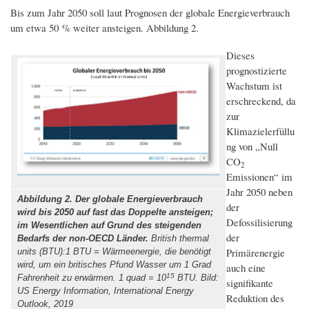
Bis zum Jahr 2050 soll laut Prognosen der globale Energieverbrauch
um etwa 50 % weiter ansteigen. Abbildung 2.
Dieses
prognostizierte
Wachstum ist
erschreckend, da
zur
Klimazielerfüllu
ng von „Null
CO
2
Emissionen“ im
Jahr 2050 neben
Abbildung 2. Der globale Energieverbrauch
der
wird bis 2050 auf fast das Doppelte ansteigen;
Defossilisierung
im Wesentlichen auf Grund des steigenden
der
Bedarfs der non-OECD Länder.
British thermal
Primärenergie
units (BTU):1 BTU = Wärmeenergie, die benötigt
wird, um ein britisches Pfund Wasser um 1 Grad
auch eine
15
Fahrenheit zu erwärmen. 1 quad = 10
BTU. Bild:
signifikante
US Energy Information, International Energy
Reduktion des
Outlook, 2019