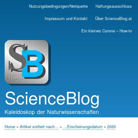
Skip
Nutzungsbedingungen/Netiquette
Haftungsausschluss
Main
to
main
navigation
Impressum und Kontakt
Über ScienceBlog.at
content
Ein kleines Corona – How-to
ScienceBlog
Kaleidoskop der Naturwissenschaften
Home
Artikel sortiert nach…
…Erscheinungsdatum
2020
Breadcrumb