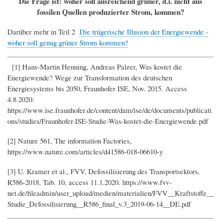
Die Frage ist: woher soll ausreichend grüner, d.i. nicht aus
fossilen Quellen produzierter Strom, kommen?
Darüber mehr in Teil 2
Die trügerische Illusion der Energiewende -
woher soll genug grüner Strom kommen?
[1] Hans-Martin Henning, Andreas Palzer, Was kostet die
Energiewende? Wege zur Transformation des deutschen
Energiesystems bis 2050, Fraunhofer ISE, Nov. 2015. Access
4.8.2020:
https://www.ise.fraunhofer.de/content/dam/ise/de/documents/publicati
ons/studies/Fraunhofer-ISE-Studie-Was-kostet-die-Energiewende.pdf
[2] Nature 561, The information Factories,
https://www.nature.com/articles/d41586-018-06610-y
[3] U. Kramer et al., FVV, Defossilisierung des Transportsektors,
R586-2018, Tab. 10, access 11.1.2020. https://www.fvv-
net.de/fileadmin/user_upload/medien/materialien/FVV__Kraftstoffe__
Studie_Defossilisierung__R586_final_v.3_2019-06-14__DE.pdf