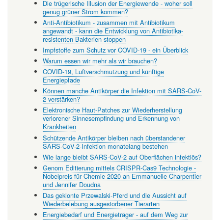
Die trügerische Illusion der Energiewende - woher soll
genug grüner Strom kommen?
Anti-Antibiotikum - zusammen mit Antibiotikum
angewandt - kann die Entwicklung von Antibiotika-
resistenten Bakterien stoppen
Impfstoffe zum Schutz vor COVID-19 - ein Überblick
Warum essen wir mehr als wir brauchen?
COVID-19, Luftverschmutzung und künftige
Energiepfade
Können manche Antikörper die Infektion mit SARS-CoV-
2 verstärken?
Elektronische Haut-Patches zur Wiederherstellung
verlorener Sinnesempfindung und Erkennung von
Krankheiten
Schützende Antikörper bleiben nach überstandener
SARS-CoV-2-Infektion monatelang bestehen
Wie lange bleibt SARS-CoV-2 auf Oberflächen infektiös?
Genom Editierung mittels CRISPR-Cas9 Technologie -
Nobelpreis für Chemie 2020 an Emmanuelle Charpentier
und Jennifer Doudna
Das geklonte Przewalski-Pferd und die Aussicht auf
Wiederbelebung ausgestorbener Tierarten
Energiebedarf und Energieträger - auf dem Weg zur