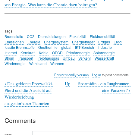
von Energie. Was kann die Chemie dazu beitragen?
Tags
Brennstoffe
CO2
Dienstleistungen
Elektrizität
Elektromobilität
Emissionen
Energie
Energiesystem
Energieträger
Erdgas
Erdöl
fossile Brennstoffe
Geothermie
global
IKT-Bereich
Industrie
Internet
Kernkraft
Kohle
OECD
Primärenergie
Solarenergie
Strom
Transport
Treibhausgas
Umbau
Verkehr
Wasserkraft
Windenergie
Wohlstand
Wohnen
Printer-friendly version
Log in
to post comments
‹
Das geklonte Przewalski-
Up
Spermidin - ein Jungbrunnen,
Book
›
Pferd und die Aussicht auf
eine Panazee?
traversal
Wiederbelebung
ausgestorbener Tierarten
links
for
Comments
Energiebedarf
und
mat