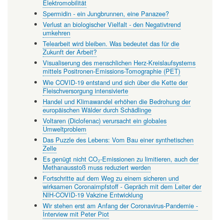
Elektromobilität
Spermidin - ein Jungbrunnen, eine Panazee?
Verlust an biologischer Vielfalt - den Negativtrend
umkehren
Telearbeit wird bleiben. Was bedeutet das für die
Zukunft der Arbeit?
Visualiserung des menschlichen Herz-Kreislaufsystems
mittels Positronen-Emissions-Tomographie (PET)
Wie COVID-19 entstand und sich über die Kette der
Fleischversorgung intensivierte
Handel und Klimawandel erhöhen die Bedrohung der
europäischen Wälder durch Schädlinge
Voltaren (Diclofenac) verursacht ein globales
Umweltproblem
Das Puzzle des Lebens: Vom Bau einer synthetischen
Zelle
Es genügt nicht CO₂-Emissionen zu limitieren, auch der
Methanausstoß muss reduziert werden
Fortschritte auf dem Weg zu einem sicheren und
wirksamen Coronaimpfstoff - Gepräch mit dem Leiter der
NIH-COVID-19 Vakzine Entwicklung
Wir stehen erst am Anfang der Coronavirus-Pandemie -
Interview mit Peter Piot