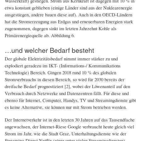
Wasserkraft) gestiegen. Strom aus Kernkraft ist dagegen mit 10 % in
etwa konstant geblieben (einige Länder sind aus der Nuklearenergie
ausgestiegen, andere bauen diese auf). Auch in den OECD-Ländern
hat die Stromerzeugung aus Erdgas und erneuerbaren Energien stark
zugenommen, dagegen sinkt im letzten Jahrzehnt Kohle als
Primärenergiequelle ab. Abbildung 6.
…und welcher Bedarf besteht
Der globale Elektrizitätsbedarf nimmt immer stärker zu und
explodiert geradezu im IKT- (Informations-/ Kommunikations
Technologie) Bereich. Gingen 2018 rund 10 % des globalen
Stromverbrauchs in diesen Bereich, so wird für 2030 bereits der
dreifache Bedarf prognostiziert [2], wobei der Löwenanteil auf den
Verbrauch durch Netzwerke und Datenzentren fällt. Für diese und
ebenso für Internet, Computer, Handys, TV und Streamingdienste gibt
es keine Alternative, sie können nur mit Strom betrieben werden.
Der Internetverkehr ist in den letzten 30 Jahren auf das Tausendfache
angewachsen, der Internet-Riese Google verbraucht heute gleich viel
Strom im Jahr, wie die Stadt Graz, Unterhaltungsdienste wie der
Streaming-Dienst Netflix (einer unter vielen Streamingdiensten)