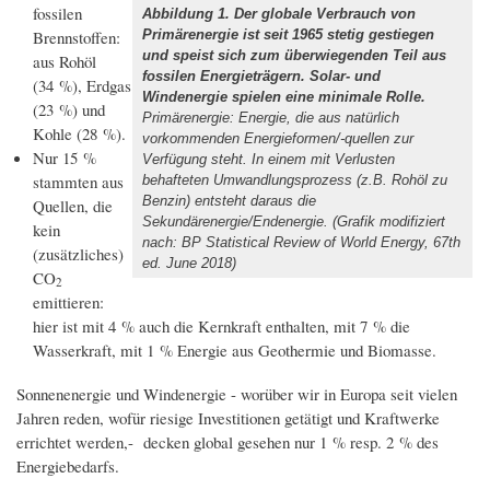
fossilen
Abbildung 1. Der globale Verbrauch von
Brennstoffen:
Primärenergie ist seit 1965 stetig gestiegen
und speist sich zum überwiegenden Teil aus
aus Rohöl
fossilen Energieträgern. Solar- und
(34 %), Erdgas
Windenergie spielen eine minimale Rolle.
(23 %) und
Primärenergie: Energie, die aus natürlich
Kohle (28 %).
vorkommenden Energieformen/-quellen zur
Nur 15 %
Verfügung steht. In einem mit Verlusten
stammten aus
behafteten Umwandlungsprozess (z.B. Rohöl zu
Benzin) entsteht daraus die
Quellen, die
Sekundärenergie/Endenergie. (Grafik modifiziert
kein
nach: BP Statistical Review of World Energy, 67th
(zusätzliches)
ed. June 2018)
CO
2
emittieren:
hier ist mit 4 % auch die Kernkraft enthalten, mit 7 % die
Wasserkraft, mit 1 % Energie aus Geothermie und Biomasse.
Sonnenenergie und Windenergie - worüber wir in Europa seit vielen
Jahren reden, wofür riesige Investitionen getätigt und Kraftwerke
errichtet werden,- decken global gesehen nur 1 % resp. 2 % des
Energiebedarfs.