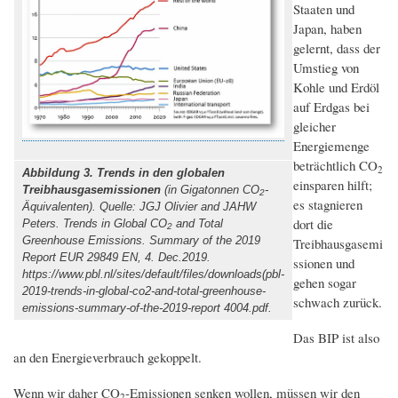
Staaten und
Japan, haben
gelernt, dass der
Umstieg von
Kohle und Erdöl
auf Erdgas bei
gleicher
Energiemenge
beträchtlich CO
2
Abbildung 3. Trends in den globalen
einsparen hilft;
Treibhausgasemissionen
(in Gigatonnen CO
-
2
es stagnieren
Äquivalenten). Quelle: JGJ Olivier and JAHW
dort die
Peters. Trends in Global CO
and Total
2
Greenhouse Emissions. Summary of the 2019
Treibhausgasemi
Report EUR 29849 EN, 4. Dec.2019.
ssionen und
https://www.pbl.nl/sites/default/files/downloads(pbl-
gehen sogar
2019-trends-in-global-co2-and-total-greenhouse-
schwach zurück.
emissions-summary-of-the-2019-report 4004.pdf.
Das BIP ist also
an den Energieverbrauch gekoppelt.
Wenn wir daher CO
-Emissionen senken wollen, müssen wir den
2