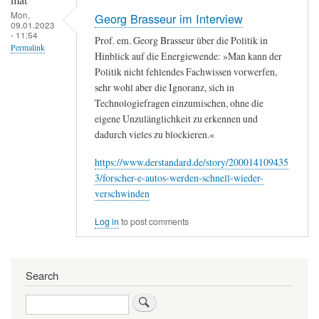
Energieträger
Mon,
Georg Brasseur im Interview
09.01.2023
-
- 11:54
Prof. em. Georg Brasseur über die Politik in
Permalink
auf
Hinblick auf die Energiewende: »Man kann der
dem
Politik nicht fehlendes Fachwissen vorwerfen,
sehr wohl aber die Ignoranz, sich in
Weg
Technologiefragen einzumischen, ohne die
zur
eigene Unzulänglichkeit zu erkennen und
Elektromobilität
dadurch vieles zu blockieren.«
https://www.derstandard.de/story/200014109435
3/forscher-e-autos-werden-schnell-wieder-
verschwinden
Log in
to post comments
Search
Search