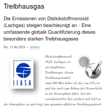
Treibhausgas
Die Emissionen von Distickstoffmonoxid
(Lachgas) steigen beschleunigt an - Eine
umfassende globale Quantifizierung dieses
besonders starken Treibhausgases
Do, 13.06.2024 —
IIASA
Distickstoffmonoxid
(N
O, Lachgas) ist
2
ein langlebiges
Treibhausgas, dessen
Treibhauspotential
rund 300 Mal höher als das von CO
ist
2
und das auch zum Abbau der Ozonschicht
in der Stratosphäre führt. Seit der
vorindustriellen Zeit reichert sich N
O in
2
der Atmosphäre an und trägt zum gesamten effektiven Strahlungsantrieb