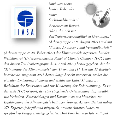
künstlichen
Nach den ersten
Photosynthese
beiden Teilen des
neuen
Sachstandsberichts (
6.Assessment Report,
AR6), die sich mit
den"Naturwissenschaftlichen Grundlagen"
(Arbeitsgruppe 1: 9. August 2021) und mit
"Folgen, Anpassung und Verwundbarkeit "
(Arbeitsgruppe 2: 28. Feber 2022) des Klimawandels befassten, hat der
Weltklimarat ((Intergovernmental Panel of Climate Change - IPCC) nun
den dritten Teil (Arbeitsgruppe 3: 4. April 2022) herausgegeben, der die
"Minderung des Klimawandels" zum Thema hat [1]. Der aus 17 Kapiteln
bestehende, insgesamt 2913 Seiten lange Bericht untersucht, woher die
globalen Emissionen stammen und erklärt die Entwicklungen zur
Reduktion der Emissionen und zur Minderung der Erderwärmung. Es ist
der erste IPCC-Report, der eine eingehende Untersuchung dazu abgibt,
wie Verhalten, Entscheidungen und Konsum von uns Menschen zur
Eindämmung des Klimawandels beitragen können. An dem Bericht haben
278 Experten federführend mitgewirkt, weitere Autoren haben zu
spezifischen Fragen Beiträge geleistet. Drei Forscher vom International