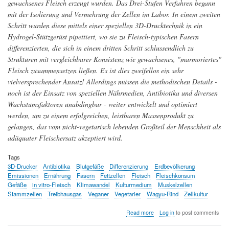
gewachsenes Fleisch erzeugt wurden. Das Drei-Stufen Verfahren begann
mit der Isolierung und Vermehrung der Zellen im Labor. In einem zweiten
Schritt wurden diese mittels einer speziellen 3D-Drucktechnik in ein
Hydrogel-Stützgerüst pipettiert, wo sie zu Fleisch-typischen Fasern
differenzierten, die sich in einem dritten Schritt schlussendlich zu
Strukturen mit vergleichbarer Konsistenz wie gewachsenes, "marmoriertes"
Fleisch zusammensetzen ließen. Es ist dies zweifellos ein sehr
vielversprechender Ansatz! Allerdings müssen die methodischen Details -
noch ist der Einsatz von speziellen Nährmedien, Antibiotika und diversen
Wachstumsfaktoren unabdingbar - weiter entwickelt und optimiert
werden, um zu einem erfolgreichen, leistbaren Massenprodukt zu
gelangen, das vom nicht-vegetarisch lebenden Großteil der Menschheit als
adäquater Fleischersatz akzeptiert wird.
Tags
3D-Drucker
Antibiotika
Blutgefäße
Differenzierung
Erdbevölkerung
Emissionen
Ernährung
Fasern
Fettzellen
Fleisch
Fleischkonsum
Gefäße
in vitro-Fleisch
Klimawandel
Kulturmedium
Muskelzellen
Stammzellen
Treibhausgas
Veganer
Vegetarier
Wagyu-Rind
Zellkultur
about
Read more
Log in
to post comments
Rindersteaks
aus