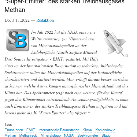
"Super-Emitter" des starken Treibhausgases
Forschung
Methan
physikalische
Klimamodelle
Do, 3.11.2022 —
Redaktion
entwickelt
Im Juli 2022 hat die NASA eine neue
Weltraummission zur "Untersuchung
von Mineralstaubquellen an der
Erdoberfläche (Earth Surface Mineral
Dust Source Investigation - EMIT) gestartet. Mit Hilfe
eines an der Internationalen Raumstation angedockten, bildgebenden
Spektrometers sollen die Mineralstaubquellen auf der Erdoberfläche
charakterisiert und kartiert werden. Man erhofft daraus besser verstehen
zu können, welche Auswirkungen atmosphärischer Mineralstaub auf das
Klima hat. Das Spektrometer zeigt noch eine weitere, für den Kampf
gegen den Klimawandel entscheidende Anwendungsmöglichkeit: es kann
auch Emissionen des starken Treibhausgases Methan aufspüren und hat
bereits mehr als 50 "Super-Emitter" identifiziert.*
Tags
Emissionen
EMIT
Internationale Raumstation
Klima
Kohlendioxid
Methan
Methanleck
Mineralstaub
NASA
Spektrometer
Staub