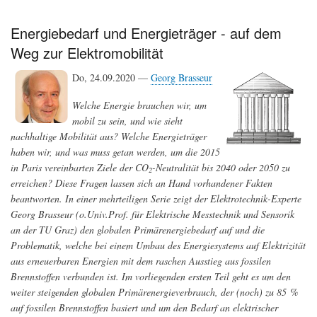
dem
3D-
Energiebedarf und Energieträger - auf dem
Drucker
Weg zur Elektromobilität
-
realistische
Alternative
Do, 24.09.2020 —
Georg Brasseur
für
den
Welche Energie brauchen wir, um
weltweiten
mobil zu sein, und wie sieht
Fleischkonsum?
nachhaltige Mobilität aus? Welche Energieträger
haben wir, und was muss getan werden, um die 2015
in Paris vereinbarten Ziele der CO
-Neutralität bis 2040 oder 2050 zu
2
erreichen? Diese Fragen lassen sich an Hand vorhandener Fakten
beantworten. In einer mehrteiligen Serie zeigt der Elektrotechnik-Experte
Georg Brasseur (o.Univ.Prof. für Elektrische Messtechnik und Sensorik
an der TU Graz) den globalen Primärenergiebedarf auf und die
Problematik, welche bei einem Umbau des Energiesystems auf Elektrizität
aus erneuerbaren Energien mit dem raschen Ausstieg aus fossilen
Brennstoffen verbunden ist. Im vorliegenden ersten Teil geht es um den
weiter steigenden globalen Primärenergieverbrauch, der (noch) zu 85 %
auf fossilen Brennstoffen basiert und um den Bedarf an elektrischer