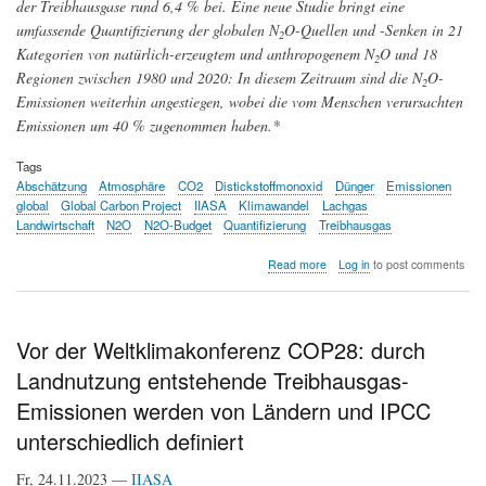
der Treibhausgase rund 6,4 % bei. Eine neue Studie bringt eine
umfassende Quantifizierung der globalen N
O-Quellen und -Senken in 21
2
Kategorien von natürlich-erzeugtem und anthropogenem N
O und 18
2
Regionen zwischen 1980 und 2020: In diesem Zeitraum sind die N
O-
2
Emissionen weiterhin angestiegen, wobei die vom Menschen verursachten
Emissionen um 40 % zugenommen haben.*
Tags
Abschätzung
Atmosphäre
CO2
Distickstoffmonoxid
Dünger
Emissionen
global
Global Carbon Project
IIASA
Klimawandel
Lachgas
Landwirtschaft
N2O
N2O-Budget
Quantifizierung
Treibhausgas
about
Read more
Log in
to post comments
Die
Emissionen
von
Distickstoffmonoxid
Vor der Weltklimakonferenz COP28: durch
(Lachgas)
Landnutzung entstehende Treibhausgas-
steigen
beschleunigt
Emissionen werden von Ländern und IPCC
an
-
unterschiedlich definiert
Eine
umfassende
Fr, 24.11.2023 —
IIASA
globale