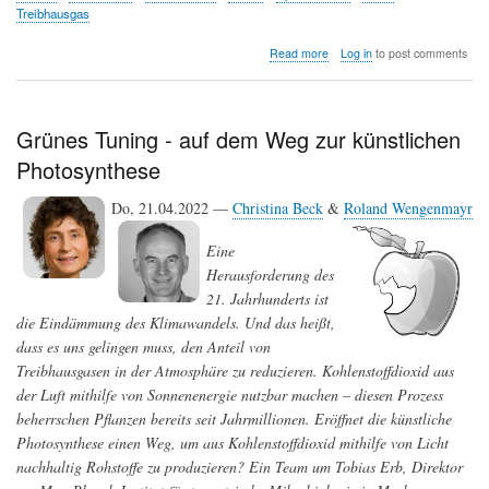
Treibhausgas
about
Read more
Log in
to post comments
NASA:
neue
Weltraummission
kartiert
Grünes Tuning - auf dem Weg zur künstlichen
weltweit
Photosynthese
"Super-
Emitter"
des
Do, 21.04.2022 —
Christina Beck
&
Roland Wengenmayr
starken
Treibhausgases
Eine
Methan
Herausforderung des
21. Jahrhunderts ist
die Eindämmung des Klimawandels. Und das heißt,
dass es uns gelingen muss, den Anteil von
Treibhausgasen in der Atmosphäre zu reduzieren. Kohlenstoffdioxid aus
der Luft mithilfe von Sonnenenergie nutzbar machen – diesen Prozess
beherrschen Pflanzen bereits seit Jahrmillionen. Eröffnet die künstliche
Photosynthese einen Weg, um aus Kohlenstoffdioxid mithilfe von Licht
nachhaltig Rohstoffe zu produzieren? Ein Team um Tobias Erb, Direktor