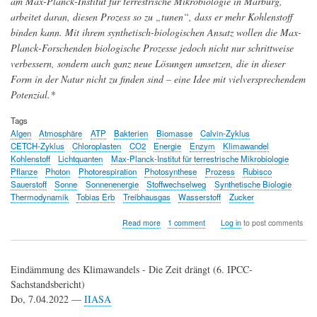
am Max-Planck-Institut für terrestrische Mikrobiologie in Marburg,
arbeitet daran, diesen Prozess so zu „tunen“, dass er mehr Kohlenstoff
binden kann. Mit ihrem synthetisch-biologischen Ansatz wollen die Max-
Planck-Forschenden biologische Prozesse jedoch nicht nur schrittweise
verbessern, sondern auch ganz neue Lösungen umsetzen, die in dieser
Form in der Natur nicht zu finden sind – eine Idee mit vielversprechendem
Potenzial.*
Tags
Algen
Atmosphäre
ATP
Bakterien
Biomasse
Calvin-Zyklus
CETCH-Zyklus
Chloroplasten
CO2
Energie
Enzym
Klimawandel
Kohlenstoff
Lichtquanten
Max-Planck-Institut für terrestrische Mikrobiologie
Pflanze
Photon
Photorespiration
Photosynthese
Prozess
Rubisco
Sauerstoff
Sonne
Sonnenenergie
Stoffwechselweg
Synthetische Biologie
Thermodynamik
Tobias Erb
Treibhausgas
Wasserstoff
Zucker
about
Read more
1 comment
Log in
to post comments
Grünes
Tuning
-
Eindämmung des Klimawandels - Die Zeit drängt (6. IPCC-
auf
dem
Sachstandsbericht)
Weg
Do, 7.04.2022 —
IIASA
zur