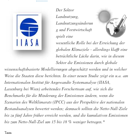
Quantifizierung
Der Sektor
dieses
besonders
Landnutzung,
starken
Landnutzungsänderun
Treibhausgases
g und Forstwirtschaft
spielt eine
wesentliche Rolle bei der Erreichung der
globalen Klimaziele - allerdings klafft eine
beträchtliche Lücke darin, wie in diesem
Sektor die Emissionen durch globale
wissenschaftsbasierte Modellierungen abgeschätzt werden und in welcher
Weise die Staaten diese berichten. In einer neuen Studie zeigt ein u.a. am
Internationalen Institut für Angewandte Systemanalyse (IIASA,
Laxenburg bei Wien) arbeitendes Forscherteam auf, wie sich die
Benchmarks für die Minderung der Emissionen ändern, wenn die
Szenarien des Weltklimarats (IPCC) aus der Perspektive der nationalen
Bestandsanalysen bewertet werden; demnach sollten die Netto-Null-Ziele
bis zu fünf Jahre früher erreicht werden, und die kumulativen Emissionen
bis zum Netto-Null-Ziel um 15 bis 18 % weniger betragen.*
Tags