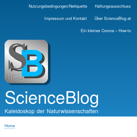
Skip
Nutzungsbedingungen/Netiquette
Haftungsausschluss
Main
to
main
navigation
Impressum und Kontakt
Über ScienceBlog.at
content
Ein kleines Corona – How-to
ScienceBlog
Kaleidoskop der Naturwissenschaften
Home
Breadcrumb