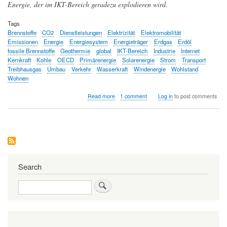
Energie, der im IKT-Bereich geradezu explodieren wird.
Tags
Brennstoffe
CO2
Dienstleistungen
Elektrizität
Elektromobilität
Emissionen
Energie
Energiesystem
Energieträger
Erdgas
Erdöl
fossile Brennstoffe
Geothermie
global
IKT-Bereich
Industrie
Internet
Kernkraft
Kohle
OECD
Primärenergie
Solarenergie
Strom
Transport
Treibhausgas
Umbau
Verkehr
Wasserkraft
Windenergie
Wohlstand
Wohnen
about
Read more
1 comment
Log in
to post comments
Energiebedarf
und
Energieträger
-
auf
dem
Weg
zur
Search
Elektromobilität
Search