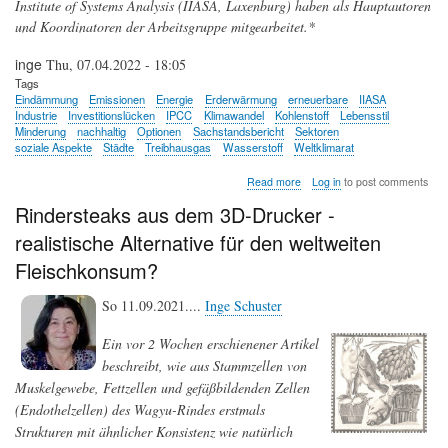
Institute of Systems Analysis (IIASA, Laxenburg) haben als Hauptautoren
und Koordinatoren der Arbeitsgruppe mitgearbeitet.*
inge
Thu, 07.04.2022 - 18:05
Tags
Eindämmung
Emissionen
Energie
Erderwärmung
erneuerbare
IIASA
Industrie
Investitionslücken
IPCC
Klimawandel
Kohlenstoff
Lebensstil
Minderung
nachhaltig
Optionen
Sachstandsbericht
Sektoren
soziale Aspekte
Städte
Treibhausgas
Wasserstoff
Weltklimarat
about
Read more
Log in
to post comments
Eindämmung
Rindersteaks aus dem 3D-Drucker -
des
Klimawandels
realistische Alternative für den weltweiten
-
Die
Fleischkonsum?
Zeit
drängt
So 11.09.2021....
Inge Schuster
(6.
IPCC-
Sachstandsbericht)
Ein vor 2 Wochen erschienener Artikel
beschreibt, wie aus Stammzellen von
Muskelgewebe, Fettzellen und gefäßbildenden Zellen
(Endothelzellen) des Wagyu-Rindes erstmals
Strukturen mit ähnlicher Konsistenz wie natürlich