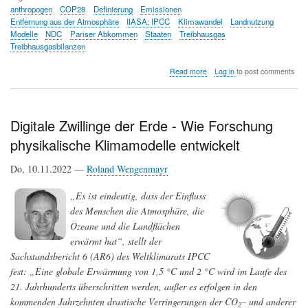
anthropogen
COP28
Definierung
Emissionen
Entfernung aus der Atmosphäre
IIASA; IPCC
Klimawandel
Landnutzung
Modelle
NDC
Pariser Abkommen
Staaten
Treibhausgas
Treibhausgasbilanzen
about
Read more
Log in
to post comments
Vor
der
Weltklimakonferenz
COP28:
Digitale Zwillinge der Erde - Wie Forschung
durch
physikalische Klimamodelle entwickelt
Landnutzung
entstehende
Treibhausgas-
Do, 10.11.2022 —
Roland Wengenmayr
Emissionen
werden
„Es ist eindeutig, dass der Einfluss
von
des Menschen die Atmosphäre, die
Ländern
und
Ozeane und die Landflächen
IPCC
erwärmt hat“, stellt der
unterschiedlich
Sachstandsbericht 6 (AR6) des Weltklimarats IPCC
definiert
fest: „Eine globale Erwärmung von 1,5 °C und 2 °C wird im Laufe des
21. Jahrhunderts überschritten werden, außer es erfolgen in den
kommenden Jahrzehnten drastische Verringerungen der CO
– und anderer
2