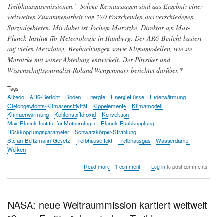
Treibhausgasemissionen.“ Solche Kernaussagen sind das Ergebnis einer
weltweiten Zusammenarbeit von 270 Forschenden aus verschiedenen
Spezialgebieten. Mit dabei ist Jochem Marotzke, Direktor am Max-
Planck-Institut für Meteorologie in Hamburg. Der AR6-Bericht basiert
auf vielen Messdaten, Beobachtungen sowie Klimamodellen, wie sie
Marotzke mit seiner Abteilung entwickelt. Der Physiker und
Wissenschaftsjournalist Roland Wengenmayr berichtet darüber.*
Tags
Albedo
AR6-Bericht
Boden
Energie
Energieflüsse
Erderwärmung
Gleichgewichts-Klimasensitivität
Kippelemente
Klimamodell
Klimaerwärmung
Kohlenstoffdioxid
Konvektion
Max-Planck-Institut für Meteorologie
Planck-Rückkopplung
Rückkopplungsparameter
Schwarzkörper-Strahlung
Stefan-Boltzmann-Gesetz
Treibhauseffekt
Treibhausgas
Wasserdampf
Wolken
about
Read more
1 comment
Log in
to post comments
Digitale
Zwillinge
der
Erde
NASA: neue Weltraummission kartiert weltweit
-
Wie