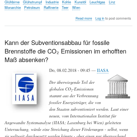
Glühbirne
Glühstrumpf
Industrie
Kohle
Kunstöl
Leuchtgas
Linz
Monarchie
Petroleum
Raffinerie
Teer
Wien
about
Read more
Log in
to post comments
Als
fossile
Brennstoffe
in
Kann der Subventionsabbau für fossile
Österreich
Brennstoffe die CO₂ Emissionen im erhofften
Einzug
hielten
Maß absenken?
Do, 08.02.2018 - 09:45 —
IIASA
Der überwiegende Teil der
globalen CO
-Emissionen
2
stammt aus der Verbrennung
fossiler Energieträger, die von
den Staaten subventioniert werden. Laut einer
neuen, vom Internationalen Institut für
Angewandte Systemanalyse (IIASA; Laxenburg bei Wien) geleiteten
Untersuchung, würde eine Streichung dieser Förderungen - selbst, wenn
sie weltweit durchgesetzt werden könnte - aber einen nur überraschend