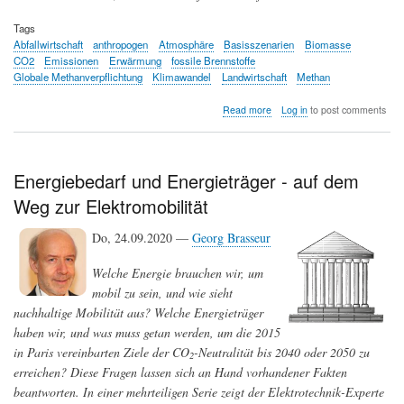
Tags
Abfallwirtschaft
anthropogen
Atmosphäre
Basisszenarien
Biomasse
CO2
Emissionen
Erwärmung
fossile Brennstoffe
Globale Methanverpflichtung
Klimawandel
Landwirtschaft
Methan
about
Read more
Log in
to post comments
Eine
rasche
Senkung
der
Energiebedarf und Energieträger - auf dem
Methanemissionen
Weg zur Elektromobilität
ist
erforderlich
Do, 24.09.2020 —
Georg Brasseur
Welche Energie brauchen wir, um
mobil zu sein, und wie sieht
nachhaltige Mobilität aus? Welche Energieträger
haben wir, und was muss getan werden, um die 2015
in Paris vereinbarten Ziele der CO
-Neutralität bis 2040 oder 2050 zu
2
erreichen? Diese Fragen lassen sich an Hand vorhandener Fakten
beantworten. In einer mehrteiligen Serie zeigt der Elektrotechnik-Experte