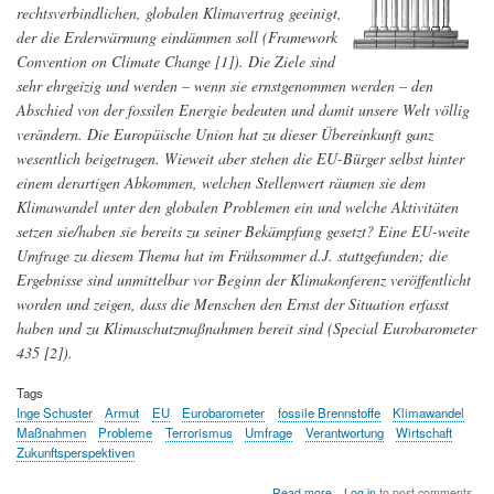
absenken?
rechtsverbindlichen, globalen Klimavertrag geeinigt,
der die Erderwärmung eindämmen soll (Framework
Convention on Climate Change [1]). Die Ziele sind
sehr ehrgeizig und werden – wenn sie ernstgenommen werden – den
Abschied von der fossilen Energie bedeuten und damit unsere Welt völlig
verändern. Die Europäische Union hat zu dieser Übereinkunft ganz
wesentlich beigetragen. Wieweit aber stehen die EU-Bürger selbst hinter
einem derartigen Abkommen, welchen Stellenwert räumen sie dem
Klimawandel unter den globalen Problemen ein und welche Aktivitäten
setzen sie/haben sie bereits zu seiner Bekämpfung gesetzt? Eine EU-weite
Umfrage zu diesem Thema hat im Frühsommer d.J. stattgefunden; die
Ergebnisse sind unmittelbar vor Beginn der Klimakonferenz veröffentlicht
worden und zeigen, dass die Menschen den Ernst der Situation erfasst
haben und zu Klimaschutzmaßnahmen bereit sind (Special Eurobarometer
435 [2]).
Tags
Inge Schuster
Armut
EU
Eurobarometer
fossile Brennstoffe
Klimawandel
Maßnahmen
Probleme
Terrorismus
Umfrage
Verantwortung
Wirtschaft
Zukunftsperspektiven
about
Read more
Log in
to post comments