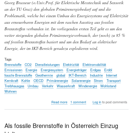
Georg Brasseur (o.Univ.Prof. für Elektrische Messtechnik und Sensorik
an der TU Graz) den globalen Primärenergiebedarf auf und die
Problematik, welche bei einem Umbau des Energiesystems auf Elektrizität
aus erneuerbaren Energien mit dem raschen Ausstieg aus fossilen
Brennstoffen verbunden ist. Im vorliegenden ersten Teil geht es um den
weiter steigenden globalen Primärenergieverbrauch, der (noch) zu 85 %
auf fossilen Brennstoffen basiert und um den Bedarf an elektrischer
Energie, der im IKT-Bereich geradezu explodieren wird.
Tags
Brennstoffe
CO2
Dienstleistungen
Elektrizität
Elektromobilität
Emissionen
Energie
Energiesystem
Energieträger
Erdgas
Erdöl
fossile Brennstoffe
Geothermie
global
IKT-Bereich
Industrie
Internet
Kernkraft
Kohle
OECD
Primärenergie
Solarenergie
Strom
Transport
Treibhausgas
Umbau
Verkehr
Wasserkraft
Windenergie
Wohlstand
Wohnen
about
Read more
1 comment
Log in
to post comments
Energiebedarf
und
Energieträger
-
Als fossile Brennstoffe in Österreich Einzug
auf
dem