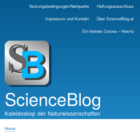
Skip
Nutzungsbedingungen/Netiquette
Haftungsausschluss
Main
to
main
navigation
Impressum und Kontakt
Über ScienceBlog.at
content
Ein kleines Corona – How-to
ScienceBlog
Kaleidoskop der Naturwissenschaften
Home
Breadcrumb