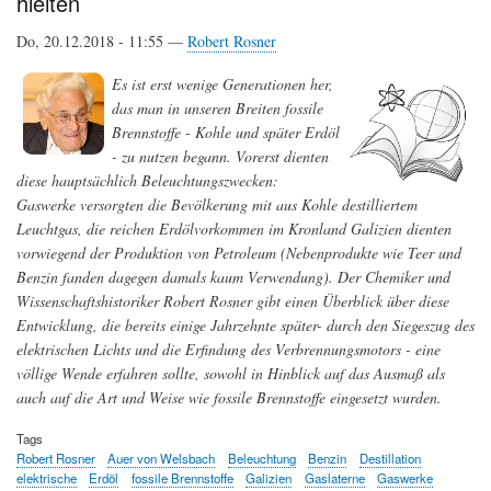
hielten
Weg
zur
Do, 20.12.2018 - 11:55 —
Robert Rosner
Elektromobilität
Es ist erst wenige Generationen her,
das man in unseren Breiten fossile
Brennstoffe - Kohle und später Erdöl
- zu nutzen begann. Vorerst dienten
diese hauptsächlich Beleuchtungszwecken:
Gaswerke versorgten die Bevölkerung mit aus Kohle destilliertem
Leuchtgas, die reichen Erdölvorkommen im Kronland Galizien dienten
vorwiegend der Produktion von Petroleum (Nebenprodukte wie Teer und
Benzin fanden dagegen damals kaum Verwendung). Der Chemiker und
Wissenschaftshistoriker Robert Rosner gibt einen Überblick über diese
Entwicklung, die bereits einige Jahrzehnte später- durch den Siegeszug des
elektrischen Lichts und die Erfindung des Verbrennungsmotors - eine
völlige Wende erfahren sollte, sowohl in Hinblick auf das Ausmaß als
auch auf die Art und Weise wie fossile Brennstoffe eingesetzt wurden.
Tags
Robert Rosner
Auer von Welsbach
Beleuchtung
Benzin
Destillation
elektrische
Erdöl
fossile Brennstoffe
Galizien
Gaslaterne
Gaswerke