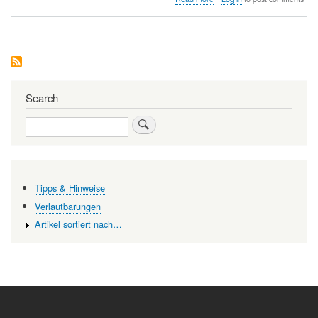
EU-
Umfrage:
Der
Klimawandel
stellt
für
die
EU-
Search
Bürger
ein
Search
sehr
ernstes
Problem
dar
Tipps & Hinweise
Verlautbarungen
Artikel sortiert nach…