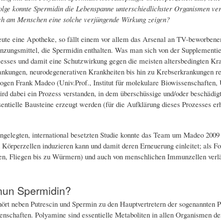
Folge konnte Spermidin die Lebenspanne unterschiedlichster Organismen ver
ch am Menschen eine solche verjüngende Wirkung zeigen?
eute eine Apotheke, so fällt einem vor allem das Arsenal an TV-beworben
zungsmittel, die Spermidin enthalten. Was man sich von der Supplementier
esses und damit eine Schutzwirkung gegen die meisten altersbedingten Kra
ankungen, neurodegenerativen Krankheiten bis hin zu Krebserkrankungen r
ogen Frank Madeo (Univ.Prof., Institut für molekulare Biowissenschaften,
rd dabei ein Prozess verstanden, in dem überschüssige und/oder beschädigt
entielle Bausteine erzeugt werden (für die Aufklärung dieses Prozesses er
angelegten, international besetzten Studie konnte das Team um Madeo 2009 
 Körperzellen induzieren kann und damit deren Erneuerung einleitet; als F
en, Fliegen bis zu Würmern) und auch von menschlichen Immunzellen verlän
nun Spermidin?
ört neben Putrescin und Spermin zu den Hauptvertretern der sogenannten Po
enschaften. Polyamine sind essentielle Metaboliten in allen Organismen de