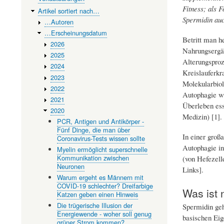
Fitness; als 
Artikel sortiert nach…
Spermidin au
…Autoren
…Erscheinungsdatum
Betritt man h
2026
Nahrungsergän
2025
Alterungsproz
2024
Kreislauferkr
2023
Molekularbiol
2022
Autophagie wi
2021
Überleben ess
2020
Medizin) [1].
PCR, Antigen und Antikörper -
Fünf Dinge, die man über
In einer groß
Coronavirus-Tests wissen sollte
Autophagie in
Myelin ermöglicht superschnelle
Kommunikation zwischen
(von Hefezell
Neuronen
Links].
Warum ergeht es Männern mit
COVID-19 schlechter? Dreifarbige
Was ist 
Katzen geben einen Hinweis
Die trügerische Illusion der
Spermidin geh
Energiewende - woher soll genug
basischen Eig
grüner Strom kommen?