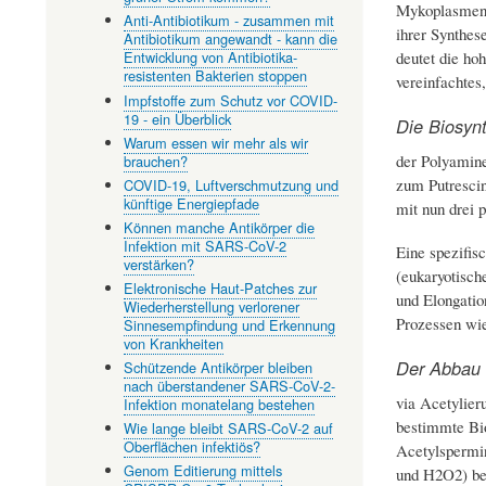
Mykoplasmen -
Anti-Antibiotikum - zusammen mit
ihrer Synthes
Antibiotikum angewandt - kann die
deutet die ho
Entwicklung von Antibiotika-
resistenten Bakterien stoppen
vereinfachtes
Impfstoffe zum Schutz vor COVID-
19 - ein Überblick
Die Biosyn
Warum essen wir mehr als wir
der Polyamine
brauchen?
zum Putrescin
COVID-19, Luftverschmutzung und
künftige Energiepfade
mit nun drei 
Können manche Antikörper die
Infektion mit SARS-CoV-2
Eine spezifis
verstärken?
(eukaryotisch
Elektronische Haut-Patches zur
und Elongatio
Wiederherstellung verlorener
Prozessen wi
Sinnesempfindung und Erkennung
von Krankheiten
Der Abbau
Schützende Antikörper bleiben
nach überstandener SARS-CoV-2-
via Acetylier
Infektion monatelang bestehen
bestimmte Bio
Wie lange bleibt SARS-CoV-2 auf
Oberflächen infektiös?
Acetylspermin
Genom Editierung mittels
und H2O2) beg