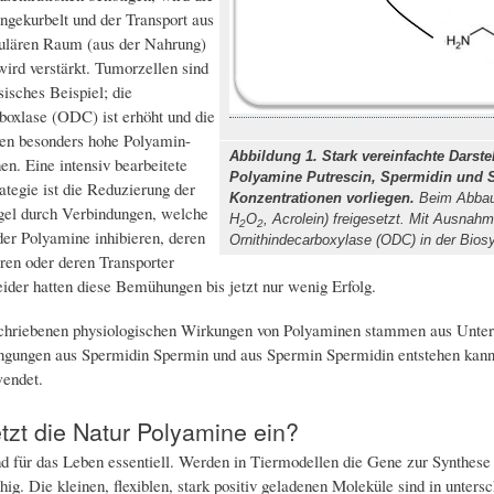
ngekurbelt und der Transport aus
lulären Raum (aus der Nahrung)
wird verstärkt. Tumorzellen sind
sisches Beispiel; die
boxlase (ODC) ist erhöht und die
ten besonders hohe Polyamin-
Abbildung 1. Stark vereinfachte Darst
en. Eine intensiv bearbeitete
Polyamine Putrescin, Spermidin und Sp
ategie ist die Reduzierung der
Konzentrationen vorliegen.
Beim Abbau w
gel durch Verbindungen, welche
H
O
, Acrolein) freigesetzt. Mit Ausn
2
2
der Polyamine inhibieren, deren
Ornithindecarboxylase (ODC) in der Bios
ren oder deren Transporter
eider hatten diese Bemühungen bis jetzt nur wenig Erfolg.
schriebenen physiologischen Wirkungen von Polyaminen stammen aus Unter
gungen aus Spermidin Spermin und aus Spermin Spermidin entstehen kann,
endet.
tzt die Natur Polyamine ein?
d für das Leben essentiell. Werden in Tiermodellen die Gene zur Synthese v
hig. Die kleinen, flexiblen, stark positiv geladenen Moleküle sind in unters