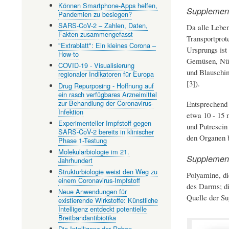
Können Smartphone-Apps helfen,
Supplement
Pandemien zu besiegen?
SARS-CoV-2 – Zahlen, Daten,
Da alle Leben
Fakten zusammengefasst
Transportprot
"Extrablatt": Ein kleines Corona –
Ursprungs ist
How-to
Gemüsen, Nüss
COVID-19 - Visualisierung
und Blauschim
regionaler Indikatoren für Europa
[3]).
Drug Repurposing - Hoffnung auf
ein rasch verfügbares Arzneimittel
zur Behandlung der Coronavirus-
Entsprechend 
Infektion
etwa 10 - 15 
Experimenteller Impfstoff gegen
und Putrescin
SARS-CoV-2 bereits in klinischer
den Organen b
Phase 1-Testung
Molekularbiologie im 21.
Supplement
Jahrhundert
Strukturbiologie weist den Weg zu
Polyamine, di
einem Coronavirus-Impfstoff
des Darms; di
Neue Anwendungen für
Quelle der Su
existierende Wirkstoffe: Künstliche
Intelligenz entdeckt potentielle
Breitbandantibiotika
Die Intelligenz der Raben