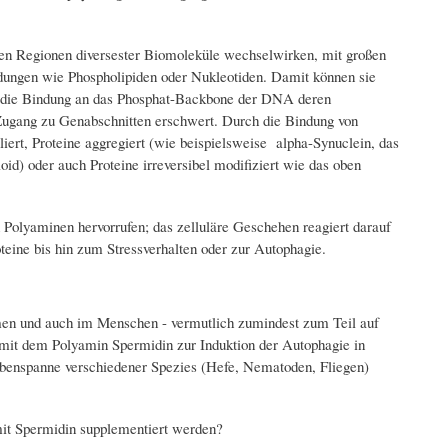
en Regionen diversester Biomoleküle wechselwirken, mit großen
ungen wie Phospholipiden oder Nukleotiden. Damit können sie
kt die Bindung an das Phosphat-Backbone der DNA deren
 Zugang zu Genabschnitten erschwert. Durch die Bindung von
rt, Proteine aggregiert (wie beispielsweise alpha-Synuclein, das
id) oder auch Proteine irreversibel modifiziert wie das oben
 Polyaminen hervorrufen; das zelluläre Geschehen reagiert darauf
eine bis hin zum Stressverhalten oder zur Autophagie.
en und auch im Menschen - vermutlich zumindest zum Teil auf
mit dem Polyamin Spermidin zur Induktion der Autophagie in
Lebenspanne verschiedener Spezies (Hefe, Nematoden, Fliegen)
mit Spermidin supplementiert werden?