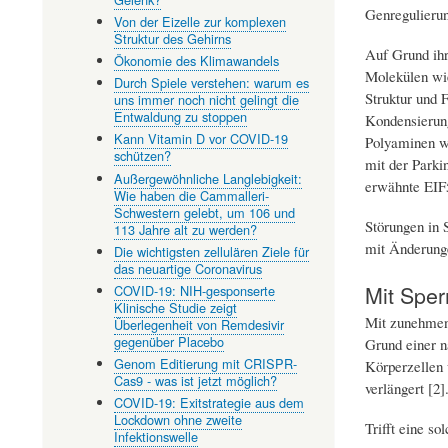
Genregulierun
Von der Eizelle zur komplexen
Struktur des Gehirns
Auf Grund ihr
Ökonomie des Klimawandels
Molekülen wi
Durch Spiele verstehen: warum es
Struktur und 
uns immer noch nicht gelingt die
Entwaldung zu stoppen
Kondensierung
Kann Vitamin D vor COVID-19
Polyaminen we
schützen?
mit der Parki
Außergewöhnliche Langlebigkeit:
erwähnte EIF5
Wie haben die Cammalleri-
Schwestern gelebt, um 106 und
Störungen in 
113 Jahre alt zu werden?
mit Änderunge
Die wichtigsten zellulären Ziele für
das neuartige Coronavirus
Mit Sper
COVID-19: NIH-gesponserte
Klinische Studie zeigt
Mit zunehmen
Überlegenheit von Remdesivir
gegenüber Placebo
Grund einer n
Genom Editierung mit CRISPR-
Körperzellen 
Cas9 - was ist jetzt möglich?
verlängert [2]
COVID-19: Exitstrategie aus dem
Lockdown ohne zweite
Trifft eine s
Infektionswelle