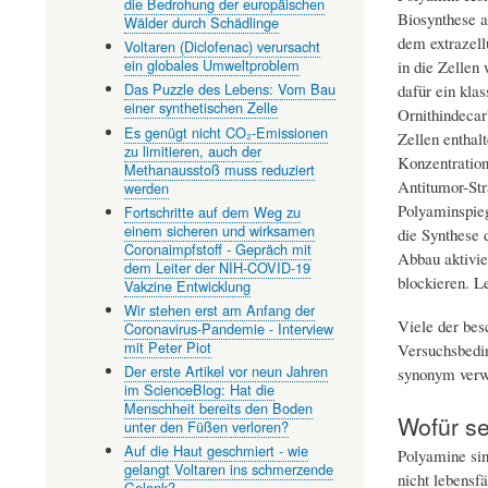
die Bedrohung der europäischen
Biosynthese a
Wälder durch Schädlinge
dem extrazel
Voltaren (Diclofenac) verursacht
ein globales Umweltproblem
in die Zellen 
Das Puzzle des Lebens: Vom Bau
dafür ein klas
einer synthetischen Zelle
Ornithindecar
Es genügt nicht CO₂-Emissionen
Zellen enthal
zu limitieren, auch der
Konzentration
Methanausstoß muss reduziert
Antitumor-Str
werden
Polyaminspie
Fortschritte auf dem Weg zu
einem sicheren und wirksamen
die Synthese 
Coronaimpfstoff - Gepräch mit
Abbau aktivie
dem Leiter der NIH-COVID-19
blockieren. L
Vakzine Entwicklung
Wir stehen erst am Anfang der
Viele der be
Coronavirus-Pandemie - Interview
mit Peter Piot
Versuchsbedin
Der erste Artikel vor neun Jahren
synonym verw
im ScienceBlog: Hat die
Menschheit bereits den Boden
Wofür se
unter den Füßen verloren?
Auf die Haut geschmiert - wie
Polyamine sin
gelangt Voltaren ins schmerzende
nicht lebensfä
Gelenk?