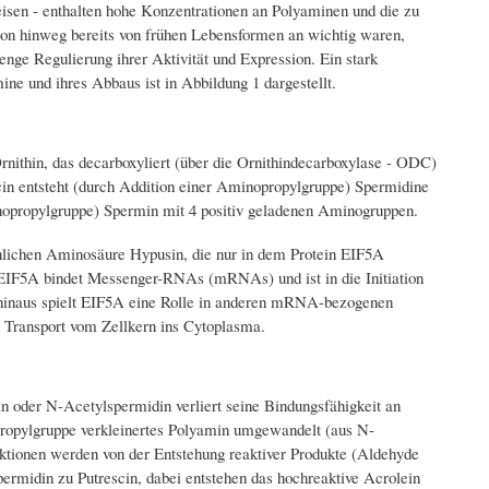
isen - enthalten hohe Konzentrationen an Polyaminen und die zu
on hinweg bereits von frühen Lebensformen an wichtig waren,
nge Regulierung ihrer Aktivität und Expression. Ein stark
ne und ihres Abbaus ist in Abbildung 1 dargestellt.
rnithin, das decarboxyliert (über die Ornithindecarboxylase - ODC)
in entsteht (durch Addition einer Aminopropylgruppe) Spermidine
nopropylgruppe) Spermin mit 4 positiv geladenen Aminogruppen.
hnlichen Aminosäure Hypusin, die nur in dem Protein EIF5A
: EIF5A bindet Messenger-RNAs (mRNAs) und ist in die Initiation
er hinaus spielt EIF5A eine Rolle in anderen mRNA-bezogenen
Transport vom Zellkern ins Cytoplasma.
n oder N-Acetylspermidin verliert seine Bindungsfähigkeit an
propylgruppe verkleinertes Polyamin umgewandelt (aus N-
ktionen werden von der Entstehung reaktiver Produkte (Aldehyde
ermidin zu Putrescin, dabei entstehen das hochreaktive Acrolein