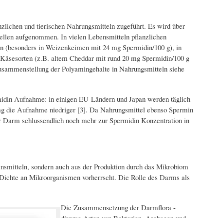
zlichen und tierischen Nahrungsmitteln zugeführt. Es wird über
 Zellen aufgenommen. In vielen Lebensmitteln pflanzlichen
ien (besonders in Weizenkeimen mit 24 mg Spermidin/100 g), in
 Käsesorten (z.B. altem Cheddar mit rund 20 mg Spermidin/100 g
Zusammenstellung der Polyamingehalte in Nahrungsmitteln siehe
midin Aufnahme: in einigen EU-Ländern und Japan werden täglich
mg die Aufnahme niedriger [3]. Da Nahrungsmittel ebenso Spermin
r Darm schlussendlich noch mehr zur Spermidin Konzentration in
smitteln, sondern auch aus der Produktion durch das Mikrobiom
e Dichte an Mikroorganismen vorherrscht. Die Rolle des Darms als
Die Zusammensetzung der Darmflora -