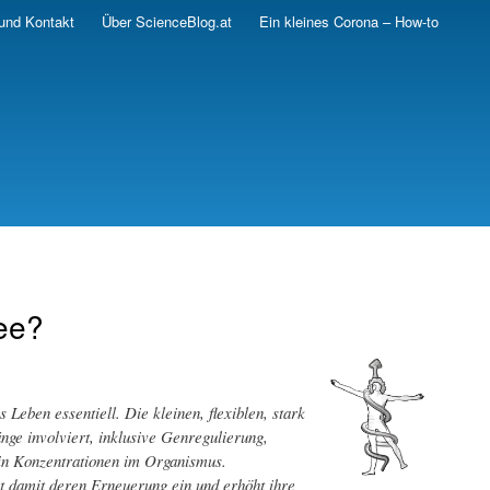
und Kontakt
Über ScienceBlog.at
Ein kleines Corona – How-to
ee?
eben essentiell. Die kleinen, flexiblen, stark
nge involviert, inklusive Genregulierung,
min Konzentrationen im Organismus.
t damit deren Erneuerung ein und erhöht ihre