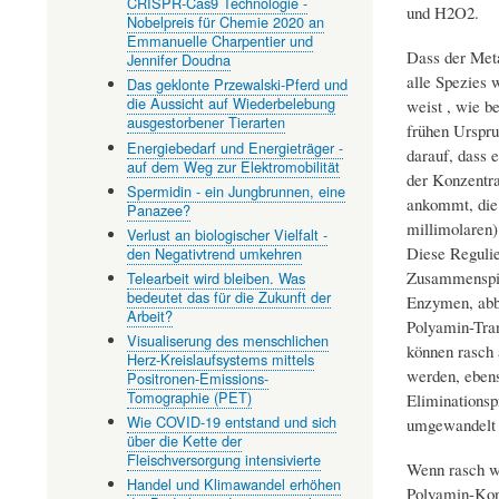
CRISPR-Cas9 Technologie -
und H2O2.
Nobelpreis für Chemie 2020 an
Emmanuelle Charpentier und
Dass der Met
Jennifer Doudna
alle Spezies 
Das geklonte Przewalski-Pferd und
die Aussicht auf Wiederbelebung
weist , wie be
ausgestorbener Tierarten
frühen Urspru
Energiebedarf und Energieträger -
darauf, dass e
auf dem Weg zur Elektromobilität
der Konzentra
Spermidin - ein Jungbrunnen, eine
ankommt, die 
Panazee?
millimolaren)
Verlust an biologischer Vielfalt -
Diese Regulie
den Negativtrend umkehren
Zusammenspie
Telearbeit wird bleiben. Was
bedeutet das für die Zukunft der
Enzymen, ab
Arbeit?
Polyamin-Tran
Visualiserung des menschlichen
können rasch 
Herz-Kreislaufsystems mittels
werden, ebens
Positronen-Emissions-
Tomographie (PET)
Eliminations
Wie COVID-19 entstand und sich
umgewandelt 
über die Kette der
Fleischversorgung intensivierte
Wenn rasch w
Handel und Klimawandel erhöhen
Polyamin-Konz