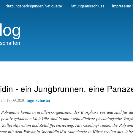
Skip
Nutzungsbedingungen/Netiquette
Haftungsausschluss
Impressum 
to
main
log
content
schaften
din - ein Jungbrunnen, eine Panaz
Fr 18.09.2020
Inge Schuster
Polyamine kommen in allen Organismen der Biosphäre vor und sind für das L
positiv geladenen Moleküle sind in unterschiedlichste physiologische Vorgä
 Zellproliferation und Zelldifferenzierung. Altersbedingt sinken die Polya
ung mit dem Polyamin Spermidin löst Autophagie in Körperzellen aus, leite