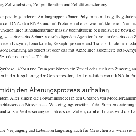
g, Zellwachstum, Zellproliferation und Zelldifferenzierung.
er positiv geladenen Aminogruppen können Polyamine mit negativ geladen
e der DNA, den RNAs und mit Proteinen ebenso wie mit kleineren Verbind
Funktion ihrer Bindungspartner massiv beeinflussen: beispielsweise bewir
, was einerseits Schutz vor schädigenden Agentien bietet, anderseits den
rden Enzyme, Ionenkanäle, Rezeptorproteine und Transportproteine modulie
nsonerkrankung assoziiert ist oder das mit Alzheimer assoziierte beta-Amylo
A oder neuronales Tubulin.
Synthese, Abbau und Transport können ein Zuviel oder auch ein Zuwenig an
n in der Regulierung der Genexpression, der Translation von mRNA in Prot
midin den Alterungsprozess aufhalten
dem Alter sinken die Polyaminspiegel in den Organen von Modellorganism
achlassenden Biosynthese. Wie eingangs erwähnt, führt Supplementierung 
und so zur Verbesserung der Fitness der Zellen; darüber hinaus wird die 
.
olche Verjüngung und Lebensverlängerung auch für Menschen zu, wenn sie 