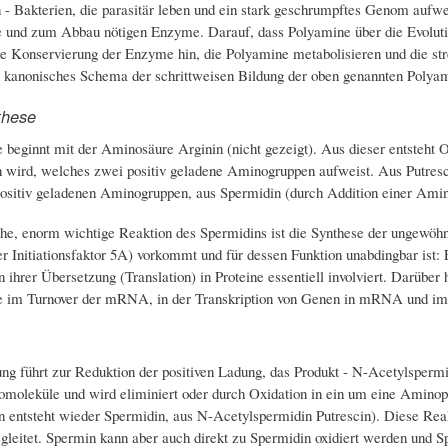
 Bakterien, die parasitär leben und ein stark geschrumpftes Genom aufwe
e und zum Abbau nötigen Enzyme. Darauf, dass Polyamine über die Evoluti
he Konservierung der Enzyme hin, die Polyamine metabolisieren und die stre
, kanonisches Schema der schrittweisen Bildung der oben genannten Polyami
these
 beginnt mit der Aminosäure Arginin (nicht gezeigt). Aus dieser entsteht O
 wird, welches zwei positiv geladene Aminogruppen aufweist. Aus Putresc
positiv geladenen Aminogruppen, aus Spermidin (durch Addition einer Ami
che, enorm wichtige Reaktion des Spermidins ist die Synthese der ungewö
er Initiationsfaktor 5A) vorkommt und für dessen Funktion unabdingbar ist
n ihrer Übersetzung (Translation) in Proteine essentiell involviert. Darüb
e im Turnover der mRNA, in der Transkription von Genen in mRNA und im 
ung führt zur Reduktion der positiven Ladung, das Produkt - N-Acetylspermi
moleküle und wird eliminiert oder durch Oxidation in ein um eine Amino
 entsteht wieder Spermidin, aus N-Acetylspermidin Putrescin). Diese Rea
leitet. Spermin kann aber auch direkt zu Spermidin oxidiert werden und Sp