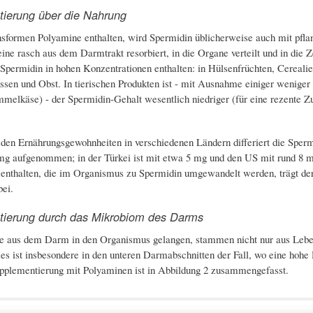
ierung über die Nahrung
sformen Polyamine enthalten, wird Spermidin üblicherweise auch mit pflan
eine rasch aus dem Darmtrakt resorbiert, in die Organe verteilt und in die
 Spermidin in hohen Konzentrationen enthalten: in Hülsenfrüchten, Cereal
en und Obst. In tierischen Produkten ist - mit Ausnahme einiger weniger
melkäse) - der Spermidin-Gehalt wesentlich niedriger (für eine rezente 
den Ernährungsgewohnheiten in verschiedenen Ländern differiert die Sper
mg aufgenommen; in der Türkei ist mit etwa 5 mg und den US mit rund 8 
 enthalten, die im Organismus zu Spermidin umgewandelt werden, trägt de
ei.
ierung durch das Mikrobiom des Darms
e aus dem Darm in den Organismus gelangen, stammen nicht nur aus Leben
es ist insbesondere in den unteren Darmabschnitten der Fall, wo eine hoh
pplementierung mit Polyaminen ist in Abbildung 2 zusammengefasst.