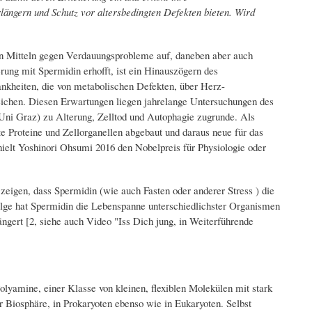
längern und Schutz vor altersbedingten Defekten bieten. Wird
en Mitteln gegen Verdauungsprobleme auf, daneben aber auch
ung mit Spermidin erhofft, ist ein Hinauszögern des
nkheiten, die von metabolischen Defekten, über Herz-
eichen. Diesen Erwartungen liegen jahrelange Untersuchungen des
 Uni Graz) zu Alterung, Zelltod und Autophagie zugrunde. Als
e Proteine und Zellorganellen abgebaut und daraus neue für das
hielt Yoshinori Ohsumi 2016 den Nobelpreis für Physiologie oder
zeigen, dass Spermidin (wie auch Fasten oder anderer Stress ) die
olge hat Spermidin die Lebenspanne unterschiedlichster Organismen
gert [2, siehe auch Video "Iss Dich jung, in Weiterführende
lyamine, einer Klasse von kleinen, flexiblen Molekülen mit stark
r Biosphäre, in Prokaryoten ebenso wie in Eukaryoten. Selbst