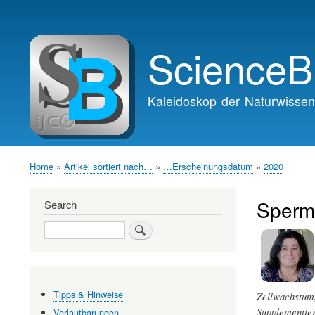
Main
navigation
ScienceB
Kaleidoskop der Naturwissen
Home
Artikel sortiert nach…
…Erscheinungsdatum
2020
Breadcrumb
Spermi
Search
Search
Tipps & Hinweise
Zellwachstum,
Supplementier
Verlautbarungen