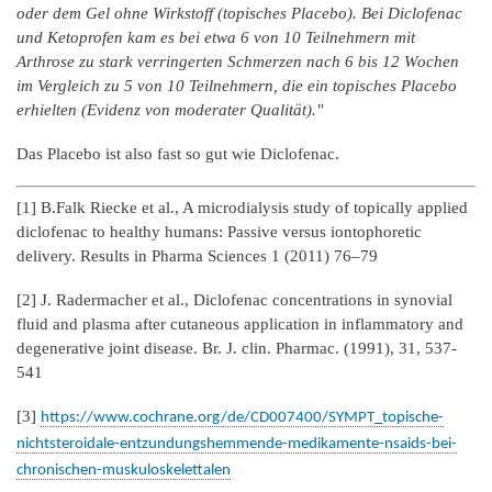
oder dem Gel ohne Wirkstoff (topisches Placebo). Bei Diclofenac
und Ketoprofen kam es bei etwa 6 von 10 Teilnehmern mit
Arthrose zu stark verringerten Schmerzen nach 6 bis 12 Wochen
im Vergleich zu 5 von 10 Teilnehmern, die ein topisches Placebo
erhielten (Evidenz von moderater Qualität)."
Das Placebo ist also fast so gut wie Diclofenac.
[1] B.Falk Riecke et al., A microdialysis study of topically applied
diclofenac to healthy humans: Passive versus iontophoretic
delivery. Results in Pharma Sciences 1 (2011) 76–79
[2] J. Radermacher et al., Diclofenac concentrations in synovial
fluid and plasma after cutaneous application in inflammatory and
degenerative joint disease. Br. J. clin. Pharmac. (1991), 31, 537-
541
[3]
https://www.cochrane.org/de/CD007400/SYMPT_topische-
nichtsteroidale-entzundungshemmende-medikamente-nsaids-bei-
chronischen-muskuloskelettalen