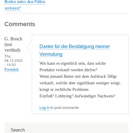
Boden unter den Füßen
links
verloren?
for
Auf
Comments
die
Haut
G. Bosch
(not
geschmiert
Danke für die Bestätigung meiner
verified)
Vermutung
-
Thu,
08.12.2022
wie
Wie kann es eigentlich sein, dass solche
- 19:30
Produkte verkauft werden dürfen?
Permalink
gelangt
Wenn jemand Butter mit dem Aufdruck 500gr
Voltaren
verkauft, welche aber signifikant weniger wiegt,
ins
kriegt er rechtliche Probleme.
Einfluß? Lobbying? Aufwändiger Nachweis?
schmerzende
Gelenk?
Log in
to post comments
Search