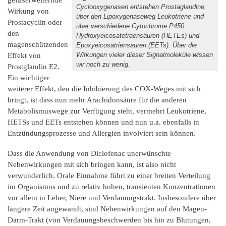
Cyclooxygenasen entstehen Prostaglandine,
Wirkung von
über den Lipoxygenaseweg Leukotriene und
Prostacyclin oder
über verschiedene Cytochrome P450
den
Hydroxyeicosatetraensäuren (HETEs) und
magenschützenden
Epoxyeicosatriensäuren (EETs). Über die
Wirkungen vieler dieser Signalmoleküle wissen
Effekt von
wir noch zu wenig.
Prostglandin E2.
Ein wichtiger
weiterer Effekt, den die Inhibierung des COX-Weges mit sich
bringt, ist dass nun mehr Arachidonsäure für die anderen
Metabolismuswege zur Verfügung steht, vermehrt Leukotriene,
HETSs und EETs entstehen können und nun u.a. ebenfalls in
Entzündungsprozesse und Allergien involviert sein können.
Dass die Anwendung von Diclofenac unerwünschte
Nebenwirkungen mit sich bringen kann, ist also nicht
verwunderlich. Orale Einnahme führt zu einer breiten Verteilung
im Organismus und zu relativ hohen, transienten Konzentrationen
vor allem in Leber, Niere und Verdauungstrakt. Insbesondere über
längere Zeit angewandt, sind Nebenwirkungen auf den Magen-
Darm-Trakt (von Verdauungsbeschwerden bis hin zu Blutungen,