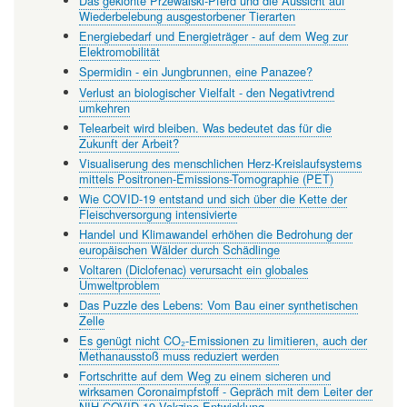
Das geklonte Przewalski-Pferd und die Aussicht auf
Wiederbelebung ausgestorbener Tierarten
Energiebedarf und Energieträger - auf dem Weg zur
Elektromobilität
Spermidin - ein Jungbrunnen, eine Panazee?
Verlust an biologischer Vielfalt - den Negativtrend
umkehren
Telearbeit wird bleiben. Was bedeutet das für die
Zukunft der Arbeit?
Visualiserung des menschlichen Herz-Kreislaufsystems
mittels Positronen-Emissions-Tomographie (PET)
Wie COVID-19 entstand und sich über die Kette der
Fleischversorgung intensivierte
Handel und Klimawandel erhöhen die Bedrohung der
europäischen Wälder durch Schädlinge
Voltaren (Diclofenac) verursacht ein globales
Umweltproblem
Das Puzzle des Lebens: Vom Bau einer synthetischen
Zelle
Es genügt nicht CO₂-Emissionen zu limitieren, auch der
Methanausstoß muss reduziert werden
Fortschritte auf dem Weg zu einem sicheren und
wirksamen Coronaimpfstoff - Gepräch mit dem Leiter der
NIH-COVID-19 Vakzine Entwicklung