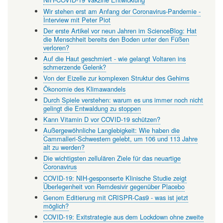
Wir stehen erst am Anfang der Coronavirus-Pandemie -
Interview mit Peter Piot
Der erste Artikel vor neun Jahren im ScienceBlog: Hat
die Menschheit bereits den Boden unter den Füßen
verloren?
Auf die Haut geschmiert - wie gelangt Voltaren ins
schmerzende Gelenk?
Von der Eizelle zur komplexen Struktur des Gehirns
Ökonomie des Klimawandels
Durch Spiele verstehen: warum es uns immer noch nicht
gelingt die Entwaldung zu stoppen
Kann Vitamin D vor COVID-19 schützen?
Außergewöhnliche Langlebigkeit: Wie haben die
Cammalleri-Schwestern gelebt, um 106 und 113 Jahre
alt zu werden?
Die wichtigsten zellulären Ziele für das neuartige
Coronavirus
COVID-19: NIH-gesponserte Klinische Studie zeigt
Überlegenheit von Remdesivir gegenüber Placebo
Genom Editierung mit CRISPR-Cas9 - was ist jetzt
möglich?
COVID-19: Exitstrategie aus dem Lockdown ohne zweite