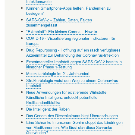
Infektionswelle
Können Smartphone-Apps helfen, Pandemien zu
besiegen?
SARS-CoV-2 – Zahlen, Daten, Fakten
zusammengefasst
"Extrablatt": Ein kleines Corona – How-to
COVID-19 - Visualisierung regionaler Indikatoren für
Europa
Drug Repurposing - Hoffnung auf ein rasch verfügbares
Arzneimittel zur Behandlung der Coronavirus-Infektion
Experimenteller Impfstoff gegen SARS-CoV-2 bereits in
klinischer Phase 1-Testung
Molekularbiologie im 21. Jahrhundert
Strukturbiologie weist den Weg zu einem Coronavirus-
Impfstoff
Neue Anwendungen für existierende Wirkstoffe:
Künstliche Intelligenz entdeckt potentielle
Breitbandantibiotika
Die Intelligenz der Raben
Das Genom des Riesenkalmars birgt Überraschungen
Eine Schranke in unserem Gehirn stoppt das Eindringen
von Medikamenten. Wie lässt sich diese Schranke
überwinden?