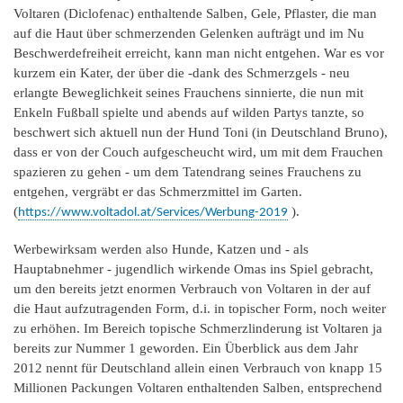
Voltaren (Diclofenac) enthaltende Salben, Gele, Pflaster, die man
auf die Haut über schmerzenden Gelenken aufträgt und im Nu
Beschwerdefreiheit erreicht, kann man nicht entgehen. War es vor
kurzem ein Kater, der über die -dank des Schmerzgels - neu
erlangte Beweglichkeit seines Frauchens sinnierte, die nun mit
Enkeln Fußball spielte und abends auf wilden Partys tanzte, so
beschwert sich aktuell nun der Hund Toni (in Deutschland Bruno),
dass er von der Couch aufgescheucht wird, um mit dem Frauchen
spazieren zu gehen - um dem Tatendrang seines Frauchens zu
entgehen, vergräbt er das Schmerzmittel im Garten.
(
).
https://www.voltadol.at/Services/Werbung-2019
Werbewirksam werden also Hunde, Katzen und - als
Hauptabnehmer - jugendlich wirkende Omas ins Spiel gebracht,
um den bereits jetzt enormen Verbrauch von Voltaren in der auf
die Haut aufzutragenden Form, d.i. in topischer Form, noch weiter
zu erhöhen. Im Bereich topische Schmerzlinderung ist Voltaren ja
bereits zur Nummer 1 geworden. Ein Überblick aus dem Jahr
2012 nennt für Deutschland allein einen Verbrauch von knapp 15
Millionen Packungen Voltaren enthaltenden Salben, entsprechend