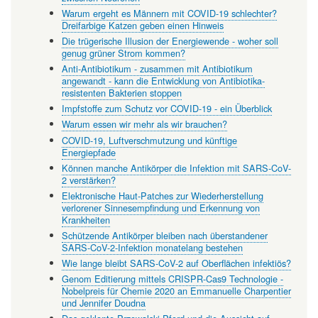
Warum ergeht es Männern mit COVID-19 schlechter?
Dreifarbige Katzen geben einen Hinweis
Die trügerische Illusion der Energiewende - woher soll
genug grüner Strom kommen?
Anti-Antibiotikum - zusammen mit Antibiotikum
angewandt - kann die Entwicklung von Antibiotika-
resistenten Bakterien stoppen
Impfstoffe zum Schutz vor COVID-19 - ein Überblick
Warum essen wir mehr als wir brauchen?
COVID-19, Luftverschmutzung und künftige
Energiepfade
Können manche Antikörper die Infektion mit SARS-CoV-
2 verstärken?
Elektronische Haut-Patches zur Wiederherstellung
verlorener Sinnesempfindung und Erkennung von
Krankheiten
Schützende Antikörper bleiben nach überstandener
SARS-CoV-2-Infektion monatelang bestehen
Wie lange bleibt SARS-CoV-2 auf Oberflächen infektiös?
Genom Editierung mittels CRISPR-Cas9 Technologie -
Nobelpreis für Chemie 2020 an Emmanuelle Charpentier
und Jennifer Doudna