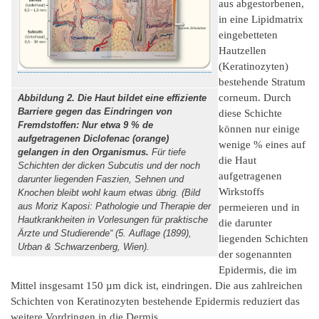
aus abgestorbenen,
in eine Lipidmatrix
eingebetteten
Hautzellen
(Keratinozyten)
bestehende Stratum
corneum. Durch
Abbildung 2. Die Haut bildet eine effiziente
Barriere gegen das Eindringen von
diese Schichte
Fremdstoffen: Nur etwa 9 % de
können nur einige
aufgetragenen Diclofenac (orange)
wenige % eines auf
gelangen in den Organismus.
Für tiefe
die Haut
Schichten der dicken Subcutis und der noch
aufgetragenen
darunter liegenden Faszien, Sehnen und
Wirkstoffs
Knochen bleibt wohl kaum etwas übrig. (Bild
aus Moriz Kaposi: Pathologie und Therapie der
permeieren und in
Hautkrankheiten in Vorlesungen für praktische
die darunter
Ärzte und Studierende“ (5. Auflage (1899),
liegenden Schichten
Urban & Schwarzenberg, Wien).
der sogenannten
Epidermis, die im
Mittel insgesamt 150 µm dick ist, eindringen. Die aus zahlreichen
Schichten von Keratinozyten bestehende Epidermis reduziert das
weitere Vordringen in die Dermis.