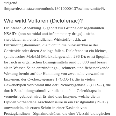
steigend.
(https://de.statista.com/outlook/18010000/137/schmerzmittel/).
Wie wirkt Voltaren (Diclofenac)?
Diclofenac (Abbildung 1) gehört zur Gruppe der sogenannten
NSAIDs (non-steroidal anti-inflammatory drugs) - nicht-
steroidalen anti-entzündlichen Wirkstoffe- , d.h. zu
Entzündungshemmern, die nicht in die Substanzklasse der
Corticoide oder deren Analoga fallen. Diclofenac ist ein kleines,
synthetisches Molekül (Molekulargewicht: 296 D); es ist lipophil,
löst sich in organischen Lösungsmitteln rund 35 000 mal besser
als in Wasser. Seine entzündungs- , schmerz- und fiebersenkende
Wirkung beruht auf der Hemmung von zwei nahe verwandten
Enzymen, der Cyclooxygenase 1 (COX-1), die in vielen
Gewebetypen vorkommt und der Cyclooxygenase 2 (COX-2), die
durch Entzündungsstimuli vor allem auch in Gelenkkapseln
vermehrt gebildet wird. Es sind dies Enzyme, welche die in
Lipiden vorhandene Arachidonsäure in ein Prostglandin (PGH2)
umwandeln, als ersten Schritt in einer Kaskade von
Prostaglandinen - Signalmolekülen, die eine Vielzahl biologischer