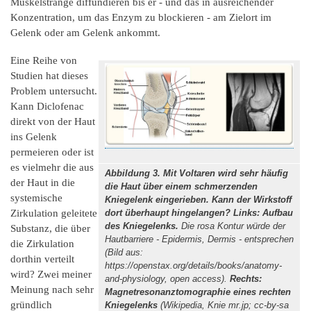
Muskelstränge diffundieren bis er - und das in ausreichender
Konzentration, um das Enzym zu blockieren - am Zielort im
Gelenk oder am Gelenk ankommt.
Eine Reihe von
Studien hat dieses
Problem untersucht.
Kann Diclofenac
direkt von der Haut
ins Gelenk
permeieren oder ist
es vielmehr die aus
Abbildung 3. Mit Voltaren wird sehr häufig
der Haut in die
die Haut über einem schmerzenden
systemische
Kniegelenk eingerieben. Kann der Wirkstoff
Zirkulation geleitete
dort überhaupt hingelangen? Links: Aufbau
des Kniegelenks.
Die rosa Kontur würde der
Substanz, die über
Hautbarriere - Epidermis, Dermis - entsprechen
die Zirkulation
(Bild aus:
dorthin verteilt
https://openstax.org/details/books/anatomy-
wird? Zwei meiner
and-physiology, open access).
Rechts:
Meinung nach sehr
Magnetresonanztomographie eines rechten
gründlich
Kniegelenks
(Wikipedia, Knie mr.jp; cc-by-sa