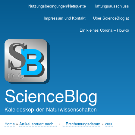
Skip
Nutzungsbedingungen/Netiquette
Haftungsausschluss
Main
to
main
navigation
Impressum und Kontakt
Über ScienceBlog.at
content
Ein kleines Corona – How-to
ScienceBlog
Kaleidoskop der Naturwissenschaften
Home
Artikel sortiert nach…
…Erscheinungsdatum
2020
Breadcrumb