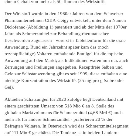
einem Gehalt von mehr als 50 Tonnen des Wirkstoffs.
Der Wirkstoff wurde in den 1960er Jahren von dem Schweizer
Pharmaunternehmen CIBA-Geigy entwickelt, unter dem Namen
Diclofenac (Abbildung 1) patentiert und ab der Mitte der 1970er
Jahre als Schmerzmittel zur Behandlung rheumatischer
Beschwerden zugelassen - vorerst in Tablettenform für die orale
Anwendung. Rund ein Jahrzehnt später kam das (noch
rezeptpflichtige) Voltaren enthaltende Emulgel für die topische
Anwendung auf den Markt; als Indikationen waren nun u.a. auch
Zerrungen und Prellungen angegeben. Rezeptfreie Salben und
Gele zur Selbstanwendung gibt es seit 1999, diese enthalten eine
niedrige Konzentration des Wirkstoffs (25 mg pro g Salbe oder
Gel).
Aktuellen Schätzungen für 2020 zufolge liegt Deutschland mit
einem geschätzten Umsatz von 518 Mio € an 8. Stelle des
globalen Marktvolumens für Schmerzmittel (4,68 Mrd €) und -
mehr als für andere Schmerzmittel - präferieren 20 % der
Befragten Voltaren. In Österreich wird das Schmerzmittelsegment
auf 111 Mio € geschätzt. Die Tendenz ist in beiden Ländern