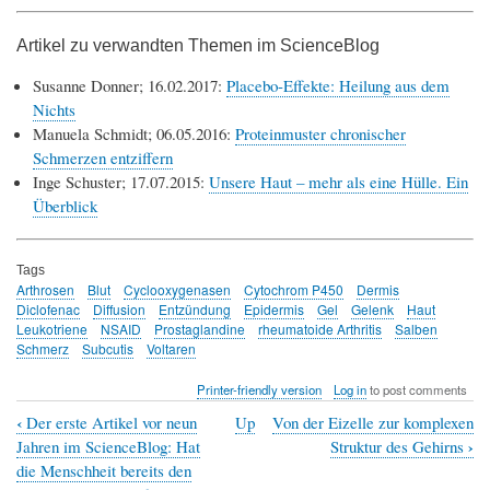
Artikel zu verwandten Themen im ScienceBlog
Susanne Donner; 16.02.2017:
Placebo-Effekte: Heilung aus dem
Nichts
Manuela Schmidt; 06.05.2016:
Proteinmuster chronischer
Schmerzen entziffern
Inge Schuster; 17.07.2015:
Unsere Haut – mehr als eine Hülle. Ein
Überblick
Tags
Arthrosen
Blut
Cyclooxygenasen
Cytochrom P450
Dermis
Diclofenac
Diffusion
Entzündung
Epidermis
Gel
Gelenk
Haut
Leukotriene
NSAID
Prostaglandine
rheumatoide Arthritis
Salben
Schmerz
Subcutis
Voltaren
Printer-friendly version
Log in
to post comments
‹
Der erste Artikel vor neun
Up
Von der Eizelle zur komplexen
Book
›
Jahren im ScienceBlog: Hat
Struktur des Gehirns
traversal
die Menschheit bereits den