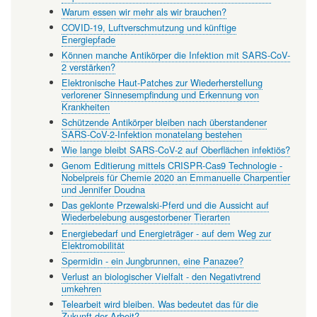
Warum essen wir mehr als wir brauchen?
COVID-19, Luftverschmutzung und künftige
Energiepfade
Können manche Antikörper die Infektion mit SARS-CoV-
2 verstärken?
Elektronische Haut-Patches zur Wiederherstellung
verlorener Sinnesempfindung und Erkennung von
Krankheiten
Schützende Antikörper bleiben nach überstandener
SARS-CoV-2-Infektion monatelang bestehen
Wie lange bleibt SARS-CoV-2 auf Oberflächen infektiös?
Genom Editierung mittels CRISPR-Cas9 Technologie -
Nobelpreis für Chemie 2020 an Emmanuelle Charpentier
und Jennifer Doudna
Das geklonte Przewalski-Pferd und die Aussicht auf
Wiederbelebung ausgestorbener Tierarten
Energiebedarf und Energieträger - auf dem Weg zur
Elektromobilität
Spermidin - ein Jungbrunnen, eine Panazee?
Verlust an biologischer Vielfalt - den Negativtrend
umkehren
Telearbeit wird bleiben. Was bedeutet das für die
Zukunft der Arbeit?