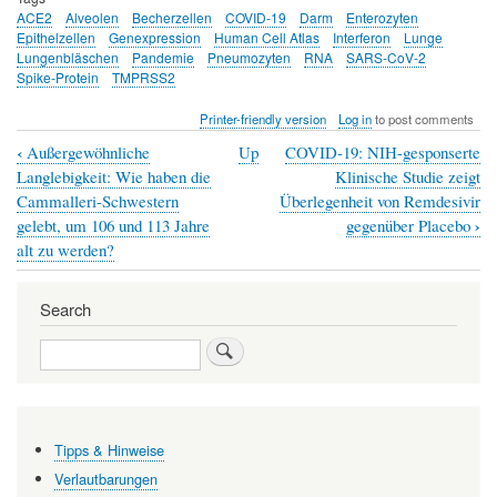
ACE2
Alveolen
Becherzellen
COVID-19
Darm
Enterozyten
Epithelzellen
Genexpression
Human Cell Atlas
Interferon
Lunge
Lungenbläschen
Pandemie
Pneumozyten
RNA
SARS-CoV-2
Spike-Protein
TMPRSS2
Printer-friendly version
Log in
to post comments
‹
Außergewöhnliche
Up
COVID-19: NIH-gesponserte
Book
Langlebigkeit: Wie haben die
Klinische Studie zeigt
traversal
Cammalleri-Schwestern
Überlegenheit von Remdesivir
›
gelebt, um 106 und 113 Jahre
gegenüber Placebo
links
alt zu werden?
for
Die
Search
wichtigsten
Search
zellulären
Ziele
für
Tipps & Hinweise
das
Verlautbarungen
neuartige