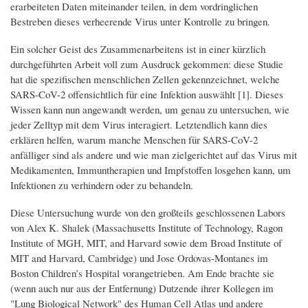
erarbeiteten Daten miteinander teilen, in dem vordringlichen
Bestreben dieses verheerende Virus unter Kontrolle zu bringen.
Ein solcher Geist des Zusammenarbeitens ist in einer kürzlich
durchgeführten Arbeit voll zum Ausdruck gekommen: diese Studie
hat die spezifischen menschlichen Zellen gekennzeichnet, welche
SARS-CoV-2 offensichtlich für eine Infektion auswählt [1]. Dieses
Wissen kann nun angewandt werden, um genau zu untersuchen, wie
jeder Zelltyp mit dem Virus interagiert. Letztendlich kann dies
erklären helfen, warum manche Menschen für SARS-CoV-2
anfälliger sind als andere und wie man zielgerichtet auf das Virus mit
Medikamenten, Immuntherapien und Impfstoffen losgehen kann, um
Infektionen zu verhindern oder zu behandeln.
Diese Untersuchung wurde von den großteils geschlossenen Labors
von Alex K. Shalek (Massachusetts Institute of Technology, Ragon
Institute of MGH, MIT, and Harvard sowie dem Broad Institute of
MIT and Harvard, Cambridge) und Jose Ordovas-Montanes im
Boston Children’s Hospital vorangetrieben. Am Ende brachte sie
(wenn auch nur aus der Entfernung) Dutzende ihrer Kollegen im
"Lung Biological Network" des Human Cell Atlas und andere