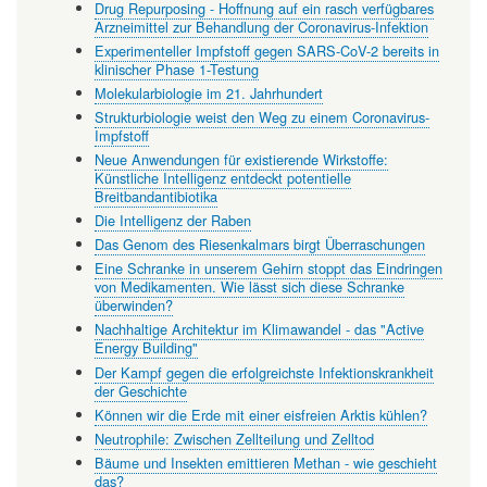
Drug Repurposing - Hoffnung auf ein rasch verfügbares
Arzneimittel zur Behandlung der Coronavirus-Infektion
Experimenteller Impfstoff gegen SARS-CoV-2 bereits in
klinischer Phase 1-Testung
Molekularbiologie im 21. Jahrhundert
Strukturbiologie weist den Weg zu einem Coronavirus-
Impfstoff
Neue Anwendungen für existierende Wirkstoffe:
Künstliche Intelligenz entdeckt potentielle
Breitbandantibiotika
Die Intelligenz der Raben
Das Genom des Riesenkalmars birgt Überraschungen
Eine Schranke in unserem Gehirn stoppt das Eindringen
von Medikamenten. Wie lässt sich diese Schranke
überwinden?
Nachhaltige Architektur im Klimawandel - das "Active
Energy Building"
Der Kampf gegen die erfolgreichste Infektionskrankheit
der Geschichte
Können wir die Erde mit einer eisfreien Arktis kühlen?
Neutrophile: Zwischen Zellteilung und Zelltod
Bäume und Insekten emittieren Methan - wie geschieht
das?