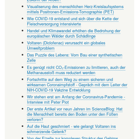
Visualiserung des menschlichen Herz-Kreislaufsystems
mittels Positronen-Emissions-Tomographie (PET)
Wie COVID-19 entstand und sich über die Kette der
Fleischversorgung intensivierte
Handel und Klimawandel erhöhen die Bedrohung der
europäischen Wälder durch Schädlinge
Voltaren (Diclofenac) verursacht ein globales
Umweltproblem
Das Puzzle des Lebens: Vom Bau einer synthetischen
Zelle
Es genügt nicht CO₂-Emissionen zu limitieren, auch der
Methanausstoß muss reduziert werden
Fortschritte auf dem Weg zu einem sicheren und
wirksamen Coronaimpfstoff - Gepräch mit dem Leiter der
NIH-COVID-19 Vakzine Entwicklung
Wir stehen erst am Anfang der Coronavirus-Pandemie -
Interview mit Peter Piot
Der erste Artikel vor neun Jahren im ScienceBlog: Hat
die Menschheit bereits den Boden unter den Füßen
verloren?
Auf die Haut geschmiert - wie gelangt Voltaren ins
schmerzende Gelenk?
Von der Eizelle zur komplexen Struktur des Gehirns