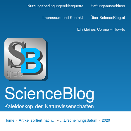
Skip
Nutzungsbedingungen/Netiquette
Haftungsausschluss
Main
to
main
navigation
Impressum und Kontakt
Über ScienceBlog.at
content
Ein kleines Corona – How-to
ScienceBlog
Kaleidoskop der Naturwissenschaften
Home
Artikel sortiert nach…
…Erscheinungsdatum
2020
Breadcrumb