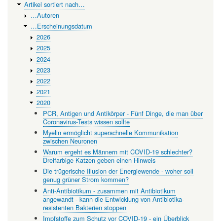
Artikel sortiert nach…
Coronavirus
…Autoren
…Erscheinungsdatum
2026
2025
2024
2023
2022
2021
2020
PCR, Antigen und Antikörper - Fünf Dinge, die man über
Coronavirus-Tests wissen sollte
Myelin ermöglicht superschnelle Kommunikation
zwischen Neuronen
Warum ergeht es Männern mit COVID-19 schlechter?
Dreifarbige Katzen geben einen Hinweis
Die trügerische Illusion der Energiewende - woher soll
genug grüner Strom kommen?
Anti-Antibiotikum - zusammen mit Antibiotikum
angewandt - kann die Entwicklung von Antibiotika-
resistenten Bakterien stoppen
Impfstoffe zum Schutz vor COVID-19 - ein Überblick