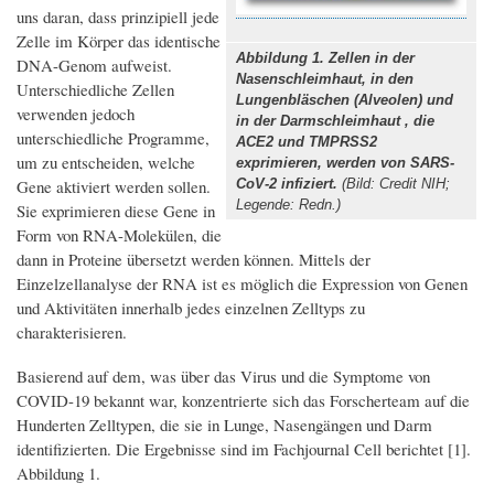
uns daran, dass prinzipiell jede
Zelle im Körper das identische
Abbildung 1. Zellen in der
DNA-Genom aufweist.
Nasenschleimhaut, in den
Unterschiedliche Zellen
Lungenbläschen (Alveolen) und
verwenden jedoch
in der Darmschleimhaut , die
unterschiedliche Programme,
ACE2 und TMPRSS2
um zu entscheiden, welche
exprimieren, werden von SARS-
Gene aktiviert werden sollen.
CoV-2 infiziert.
(Bild: Credit NIH;
Legende: Redn.)
Sie exprimieren diese Gene in
Form von RNA-Molekülen, die
dann in Proteine übersetzt werden können. Mittels der
Einzelzellanalyse der RNA ist es möglich die Expression von Genen
und Aktivitäten innerhalb jedes einzelnen Zelltyps zu
charakterisieren.
Basierend auf dem, was über das Virus und die Symptome von
COVID-19 bekannt war, konzentrierte sich das Forscherteam auf die
Hunderten Zelltypen, die sie in Lunge, Nasengängen und Darm
identifizierten. Die Ergebnisse sind im Fachjournal Cell berichtet [1].
Abbildung 1.