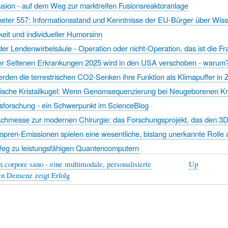
sion - auf dem Weg zur marktreifen Fusionsreaktoranlage
ter 557: Informationsstand und Kenntnisse der EU-Bürger über Wisse
keit und individueller Humorsinn
er Lendenwirbelsäule - Operation oder nicht-Operation, das ist die Fr
er Seltenen Erkrankungen 2025 wird in den USA verschoben - warum
rden die terrestrischen CO2-Senken ihre Funktion als Klimapuffer in Z
tische Kristallkugel: Wenn Genomsequenzierung bei Neugeborenen Kr
sforschung - ein Schwerpunkt im ScienceBlog
chmesse zur modernen Chirurgie: das Forschungsprojekt, das den 3D-
opren-Emissionen spielen eine wesentliche, bislang unerkannte Rolle
eg zu leistungsfähigen Quantencomputern
 corpore sano - eine multimodale, personalisierte
Up
en Demenz zeigt Erfolg