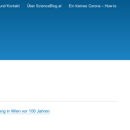
und Kontakt
Über ScienceBlog.at
Ein kleines Corona – How-to
ung in Wien vor 100 Jahren