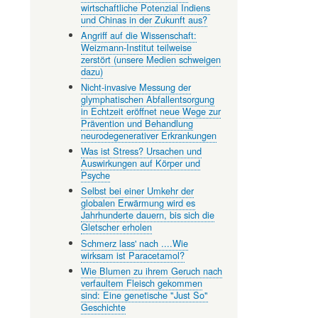
2025
wirtschaftliche Potenzial Indiens
und Chinas in der Zukunft aus?
Angriff auf die Wissenschaft:
Weizmann-Institut teilweise
zerstört (unsere Medien schweigen
dazu)
Nicht-invasive Messung der
glymphatischen Abfallentsorgung
in Echtzeit eröffnet neue Wege zur
Prävention und Behandlung
neurodegenerativer Erkrankungen
Was ist Stress? Ursachen und
Auswirkungen auf Körper und
Psyche
Selbst bei einer Umkehr der
globalen Erwärmung wird es
Jahrhunderte dauern, bis sich die
Gletscher erholen
Schmerz lass' nach ....Wie
wirksam ist Paracetamol?
Wie Blumen zu ihrem Geruch nach
verfaultem Fleisch gekommen
sind: Eine genetische "Just So"
Geschichte