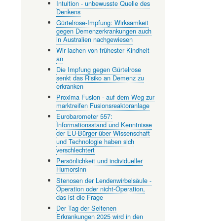
Intuition - unbewusste Quelle des
Denkens
Gürtelrose-Impfung: Wirksamkeit
gegen Demenzerkrankungen auch
in Australien nachgewiesen
Wir lachen von frühester Kindheit
an
Die Impfung gegen Gürtelrose
senkt das Risiko an Demenz zu
erkranken
Proxima Fusion - auf dem Weg zur
marktreifen Fusionsreaktoranlage
Eurobarometer 557:
Informationsstand und Kenntnisse
der EU-Bürger über Wissenschaft
und Technologie haben sich
verschlechtert
Persönlichkeit und individueller
Humorsinn
Stenosen der Lendenwirbelsäule -
Operation oder nicht-Operation,
das ist die Frage
Der Tag der Seltenen
Erkrankungen 2025 wird in den