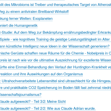
lit des Mikrobioms ist Treiber und therapeutisches Target von Atheros
g zu einem antiviralen Breitband-Wirkstoff
ckung ferner Welten: Exoplaneten
ioniert die Humangenetik
t-Studie: Auf dem Weg zur Bekämpfung ernährungsbedingter Erkran
iele - wie kognitives Training die geistige Leistungsfähigkeit im Alter 
ann künstliche Intelligenz neue Ideen in der Wissenschaft generieren?
nische Gerüste schaffen neue Räume für die Chemie - Nobelpreis in
reis ist nach wie vor die ultimative Auszeichnung für exzellente Wis
ürfte eine Einmal-Behandlung den Verlauf der Huntington-Krankheit 
reaktion und ihre Auswirkungen auf den Organismus
 Ultrahochverarbeitete Lebensmittel sind ultraschlecht für die Hirnges
re und praktikable CO2 Speicherung im Boden fällt fast zehnmal nied
issenschaftsjournalismus?
laude aufgeweckt? - Teil 3/2: Meine Sicht
laude aufgeweckt? - Teil 2/2: Wie aus Claude Adrian wurde.