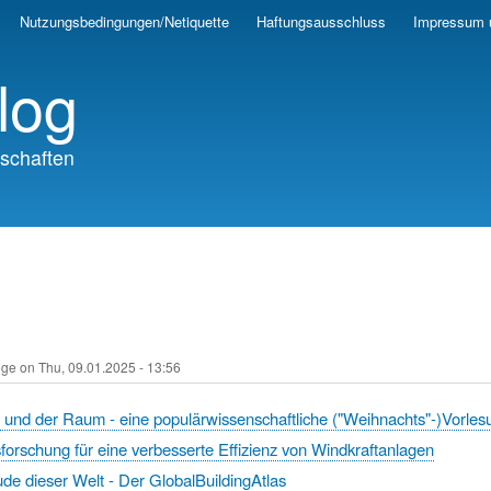
Skip
Nutzungsbedingungen/Netiquette
Haftungsausschluss
Impressum 
to
main
log
content
schaften
nge
on
Thu, 09.01.2025 - 13:56
 und der Raum - eine populärwissenschaftliche ("Weihnachts"-)Vorles
orschung für eine verbesserte Effizienz von Windkraftanlagen
de dieser Welt - Der GlobalBuildingAtlas