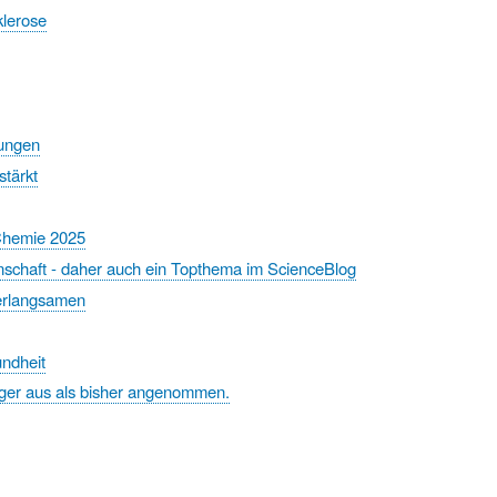
klerose
kungen
stärkt
 Chemie 2025
senschaft - daher auch ein Topthema im ScienceBlog
verlangsamen
undheit
riger aus als bisher angenommen.