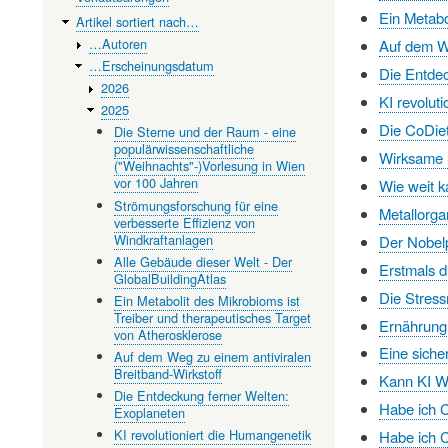
Ein Metabo
Artikel sortiert nach…
…Autoren
Auf dem We
…Erscheinungsdatum
Die Entde
2026
KI revolut
2025
Die CoDie
Die Sterne und der Raum - eine
populärwissenschaftliche
Wirksame Sp
("Weihnachts"-)Vorlesung in Wien
vor 100 Jahren
Wie weit k
Strömungsforschung für eine
Metallorga
verbesserte Effizienz von
Windkraftanlagen
Der Nobelp
Alle Gebäude dieser Welt - Der
Erstmals d
GlobalBuildingAtlas
Die Stress
Ein Metabolit des Mikrobioms ist
Treiber und therapeutisches Target
Ernährung:
von Atherosklerose
Eine siche
Auf dem Weg zu einem antiviralen
Breitband-Wirkstoff
Kann KI W
Die Entdeckung ferner Welten:
Habe ich C
Exoplaneten
KI revolutioniert die Humangenetik
Habe ich C