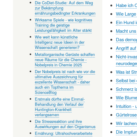
Die CoDiet-Studie: Auf dem Weg
Habe ich C
zur Bekämpfung
ernährungsbedingter Erkrankungen
Wie Large 
Wirksame Spiele - wie kognitives
Ein Hund i
Training die geistige
Leistungsfähigkeit im Alter stärkt
Macht uns
Wie weit kann künstliche
Das demogr
Intelligenz neue Ideen in der
Wissenschaft generieren?
Angriff au
Metallorganische Gerüste schaffen
Nicht-inva
neue Räume für die Chemie -
neurodege
Nobelpreis in Chemie 2025
Der Nobelpreis ist nach wie vor die
Was ist S
ultimative Auszeichnung für
Selbst bei
exzellente Wissenschaft - daher
auch ein Topthema im
Schmerz la
ScienceBlog
Wie Blumen
Erstmals dürfte eine Einmal-
Behandlung den Verlauf der
Intuition 
Huntington-Krankheit
Gürtelros
verlangsamen
Die Stressreaktion und ihre
Wir lachen
Auswirkungen auf den Organismus
Die Impfu
Ernährung: Ultrahochverarbeitete