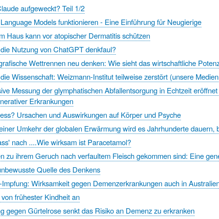
laude aufgeweckt? Teil 1/2
Language Models funktionieren - Eine Einführung für Neugierige
m Haus kann vor atopischer Dermatitis schützen
 die Nutzung von ChatGPT denkfaul?
afische Wettrennen neu denken: Wie sieht das wirtschaftliche Potenzi
f die Wissenschaft: Weizmann-Institut teilweise zerstört (unsere Medi
sive Messung der glymphatischen Abfallentsorgung in Echtzeit eröffn
nerativer Erkrankungen
tress? Ursachen und Auswirkungen auf Körper und Psyche
 einer Umkehr der globalen Erwärmung wird es Jahrhunderte dauern, bi
ss' nach ....Wie wirksam ist Paracetamol?
 zu ihrem Geruch nach verfaultem Fleisch gekommen sind: Eine gene
- unbewusste Quelle des Denkens
e-Impfung: Wirksamkeit gegen Demenzerkrankungen auch in Australi
 von frühester Kindheit an
ng gegen Gürtelrose senkt das Risiko an Demenz zu erkranken