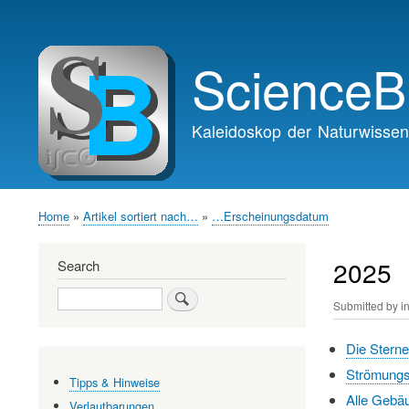
Main
navigation
ScienceB
Kaleidoskop der Naturwissen
Home
Artikel sortiert nach…
…Erscheinungsdatum
Breadcrumb
2025
Search
Search
Submitted by
i
Die Sterne
Strömungsf
Tipps & Hinweise
Alle Gebäu
Verlautbarungen