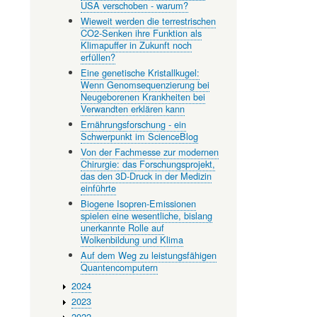
USA verschoben - warum?
Wieweit werden die terrestrischen
CO2-Senken ihre Funktion als
Klimapuffer in Zukunft noch
erfüllen?
Eine genetische Kristallkugel:
Wenn Genomsequenzierung bei
Neugeborenen Krankheiten bei
Verwandten erklären kann
Ernährungsforschung - ein
Schwerpunkt im ScienceBlog
Von der Fachmesse zur modernen
Chirurgie: das Forschungsprojekt,
das den 3D-Druck in der Medizin
einführte
Biogene Isopren-Emissionen
spielen eine wesentliche, bislang
unerkannte Rolle auf
Wolkenbildung und Klima
Auf dem Weg zu leistungsfähigen
Quantencomputern
2024
2023
2022