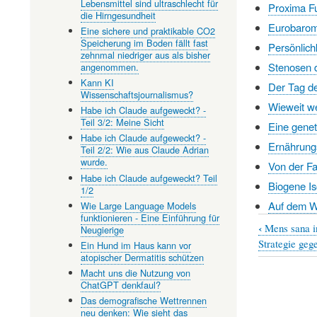
Lebensmittel sind ultraschlecht für
Proxima Fu
die Hirngesundheit
Eurobarome
Eine sichere und praktikable CO2
Speicherung im Boden fällt fast
Persönlich
zehnmal niedriger aus als bisher
Stenosen d
angenommen.
Kann KI
Der Tag d
Wissenschaftsjournalismus?
Wieweit we
Habe ich Claude aufgeweckt? -
Teil 3/2: Meine Sicht
Eine gene
Habe ich Claude aufgeweckt? -
Ernährung
Teil 2/2: Wie aus Claude Adrian
wurde.
Von der Fa
Habe ich Claude aufgeweckt? Teil
Biogene Is
1/2
Auf dem W
Wie Large Language Models
funktionieren - Eine Einführung für
‹
Mens sana in
Neugierige
Book
Strategie geg
Ein Hund im Haus kann vor
traversal
atopischer Dermatitis schützen
Macht uns die Nutzung von
links
ChatGPT denkfaul?
for
Das demografische Wettrennen
neu denken: Wie sieht das