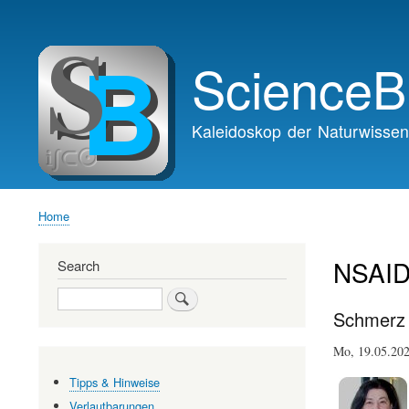
Main
navigation
ScienceB
Kaleidoskop der Naturwissen
Home
Breadcrumb
NSAI
Search
Search
Schmerz l
Mo, 19.05.2
Tipps & Hinweise
Verlautbarungen