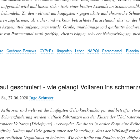
aufgesucht wird und lassen sich - trotz eines breiten Arsenals an Schmerzmedik
behandeln. Zu den weltweit am häufigsten - gegen akute und chronische Schme
ren zugelassene, als sicher und wirksam betrachtete Paracetamol, das von der 
en Arzneimittel aufgenommen wurde. Große, unabhängige und qualitativ hochwer
t von Paracetamol stark zweifeln, ebenso können schwere Nebenwirkungen nich
re
Cochrane-Reviews
CYP2E1
Ibuprofen
Leber
NAPQI
Paracetamol
Placebo
Haut geschmiert - wie gelangt Voltaren ins schmer
Sa, 27.06.2020
Inge Schuster
Arthrosen sind weltweit die häufigsten Gelenkserkrankungen und betreffen etwa
Schmerzlinderung werden vielfach Substanzen aus der Klasse der "Nicht-steroi
sondere Voltaren (Diclofenac) - verwendet. Da dieses in oraler Form eine Reih
ptfreien Salben und Gele genutzt unter der Vorstellung, dass der Wirkstoff von d
en restlichen Organismus zu belasten. Wie eine Reihe von Studien zeigt, dürfte di