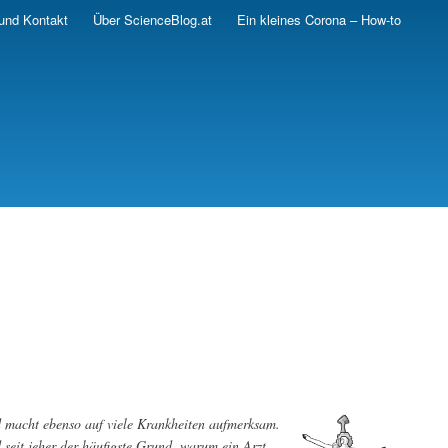
und Kontakt
Über ScienceBlog.at
Ein kleines Corona – How-to
d macht ebenso auf viele Krankheiten aufmerksam.
seit jeher der häufigste Grund, warum ein Arzt