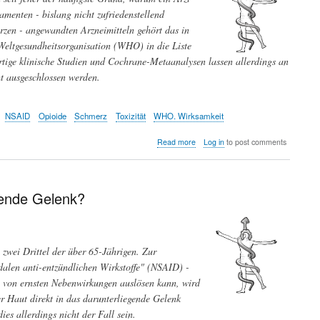
amenten - bislang nicht zufriedenstellend
rzen - angewandten Arzneimitteln gehört das in
Weltgesundheitsorganisation (WHO) in die Liste
tige klinische Studien und Cochrane-Metaanalysen lassen allerdings an
t ausgeschlossen werden.
NSAID
Opioide
Schmerz
Toxizität
WHO. Wirksamkeit
about
Read more
Log in
to post comments
Schmerz
lass'
nach
....Wie
zende Gelenk?
wirksam
ist
Paracetamol?
 zwei Drittel der über 65-Jährigen. Zur
dalen anti-entzündlichen Wirkstoffe" (NSAID) -
e von ernsten Nebenwirkungen auslösen kann, wird
er Haut direkt in das darunterliegende Gelenk
es allerdings nicht der Fall sein.