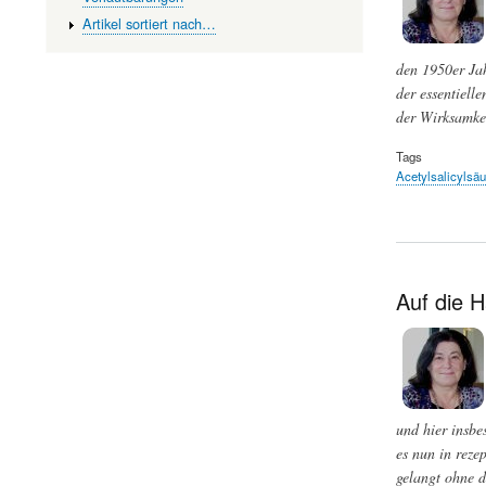
Artikel sortiert nach…
den 1950er Jah
der essentiell
der Wirksamkei
Tags
Acetylsalicylsäu
Auf die 
und hier insbe
es nun in reze
gelangt ohne d