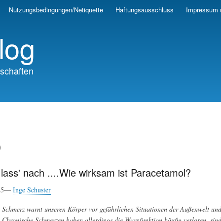
Skip
Nutzungsbedingungen/Netiquette
Haftungsausschluss
Impressum 
to
main
log
content
schaften
D
ass' nach ....Wie wirksam ist Paracetamol?
025—
Inge Schuster
Schmerz warnt unseren Körper vor gefährlichen Situationen der Außenwelt un
Chronische Schmerzen haben allerdings die Warnfunktion häufig verloren, sind 