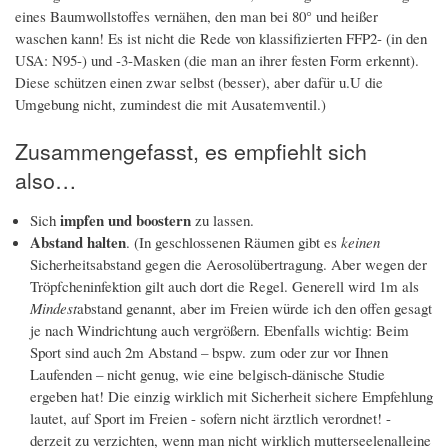
eines Baumwollstoffes vernähen, den man bei 80° und heißer
waschen kann! Es ist nicht die Rede von klassifizierten FFP2- (in den
USA: N95-) und -3-Masken (die man an ihrer
festen Form erkennt
).
Diese schützen einen zwar selbst (besser), aber dafür u.U die
Umgebung nicht, zumindest die mit Ausatemventil.)
Zusammengefasst, es empfiehlt sich
also…
impfen und boostern
Sich
zu lassen.
Abstand halten
. (In geschlossenen Räumen gibt es
keinen
Sicherheitsabstand gegen die Aerosolübertragung. Aber wegen der
Tröpfcheninfektion gilt auch dort die Regel. Generell wird 1m als
Mindest
abstand genannt, aber im Freien würde ich den offen gesagt
je nach Windrichtung auch vergrößern. Ebenfalls wichtig: Beim
Sport sind auch 2m Abstand – bspw. zum oder zur vor Ihnen
Laufenden – nicht genug, wie eine belgisch-dänische Studie
ergeben hat! Die einzig wirklich mit Sicherheit sichere Empfehlung
lautet, auf Sport im Freien - sofern nicht ärztlich verordnet! -
derzeit zu verzichten, wenn man nicht wirklich mutterseelenalleine