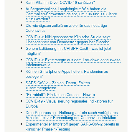
Kann Vitamin D vor COVID-19 schützen?
Außergewöhnliche Langlebigkeit: Wie haben die
Cammalleri-Schwestern gelebt, um 106 und 113 Jahre
alt zu werden?
Die wichtigsten zellulären Ziele für das neuartige
Coronavirus
COVID-19: NIH-gesponserte Klinische Studie zeigt
Überlegenheit von Remdesivir gegenüber Placebo
Genom Editierung mit CRISPR-Cas9 - was ist jetzt
möglich?
COVID-19: Exitstrategie aus dem Lockdown ohne zweite
Infektionswelle
Können Smartphone-Apps helfen, Pandemien zu
besiegen?
SARS-CoV-2 – Zahlen, Daten, Fakten
zusammengefasst
"Extrablatt": Ein kleines Corona – How-to
COVID-19 - Visualisierung regionaler Indikatoren für
Europa
Drug Repurposing - Hoffnung auf ein rasch verfügbares
Arzneimittel zur Behandlung der Coronavirus-Infektion
Experimenteller Impfstoff gegen SARS-CoV-2 bereits in
klinischer Phase 1-Testung