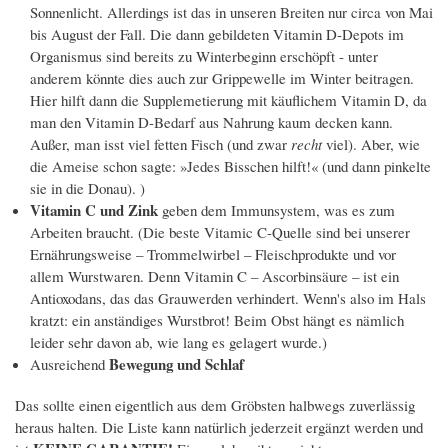
Sonnenlicht. Allerdings ist das in unseren Breiten nur circa von Mai
bis August der Fall. Die dann gebildeten Vitamin D-Depots im
Organismus sind bereits zu Winterbeginn erschöpft - unter
anderem könnte dies auch zur Grippewelle im Winter beitragen.
Hier hilft dann die Supplemetierung mit käuflichem Vitamin D, da
man den Vitamin D-Bedarf aus Nahrung kaum decken kann.
Außer, man isst viel fetten Fisch (und zwar
recht
viel). Aber, wie
die Ameise schon sagte: »Jedes Bisschen hilft!« (und dann pinkelte
sie in die Donau). )
Vitamin C und Zink
geben dem Immunsystem, was es zum
Arbeiten braucht. (Die beste Vitamic C-Quelle sind bei unserer
Ernährungsweise – Trommelwirbel – Fleischprodukte und vor
allem Wurstwaren. Denn Vitamin C – Ascorbinsäure – ist ein
Antioxodans, das das Grauwerden verhindert. Wenn's also im Hals
kratzt: ein anständiges Wurstbrot! Beim Obst hängt es nämlich
leider sehr davon ab, wie lang es gelagert wurde.)
Bewegung und Schlaf
Ausreichend
Das sollte einen eigentlich aus dem Gröbsten halbwegs zuverlässig
heraus halten. Die Liste kann natürlich jederzeit ergänzt werden und