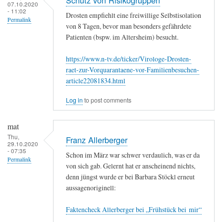
07.10.2020
- 11:02
Drosten empfiehlt eine freiwillige Selbstisolation
Permalink
von 8 Tagen, bevor man besonders gefährdete
Patienten (bspw. im Altersheim) besucht.
https://www.n-tv.de/ticker/Virologe-Drosten-
raet-zur-Vorquarantaene-vor-Familienbesuchen-
article22081834.html
Log in
to post comments
mat
Thu,
Franz Allerberger
29.10.2020
- 07:35
Schon im März war schwer verdaulich, was er da
Permalink
von sich gab. Gelernt hat er anscheinend nichts,
denn jüngst wurde er bei Barbara Stöckl erneut
aussagenoriginell:
Faktencheck Allerberger bei „Frühstück bei mir“