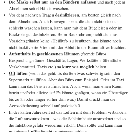
Maske selbst nur an den Bändern anfassen
Die
und nach jedem
Abnehmen sofort Hände waschen.
desinfizieren
Vor dem nächsten Tragen
, am besten gleich nach
dem Abnehmen. Auch Einwegmasken, die sich nicht oder nur
schlecht waschen lassen, kann man mit dem Bügeleisen oder im
Backrohr gut desinfizieren. Beim Backrohr empfiehlt sich aus
Vorsichtsgründen keine ›Heißluft‹ zu benützen; das könnte noch
nicht inaktivierte Viren mit der Abluft in die Raumluft verfrachten.
Aufenthalte in geschlossenen Räumen
(fremde Büros,
Besprechungsräume, Geschäfte, Lager, Werkstätten, öffentliche
so kurz wie möglich
Verkehrsmittel, Taxis etc.)
halten
Oft
lüften
(wenn das geht. Es dürfte etwas schwierig sein, den
Supermarkt zu lüften. Aber das Büro zum Beispiel. Oder im Taxi
kann man das Fenster aufmachen. Auch, wenn man einen Raum
betritt und/oder alleine ist! Es könnte genügen, wenn ein Überträger
bis zu 3h oder länger vorher drin war.) Damit drückt man die
Aerosolbelastung schnell auf praktisch 0.
In der kalten Jahreszeit ist das Lüften mit dem Problem verbunden,
die Luft auszutrocknen – was die Schleimhäute austrocknet und so
die Infektionsgefahr wiederum erhöht. Dem sollte und kann man
Luftbefeuchter
mit einem
entgegen wirken.