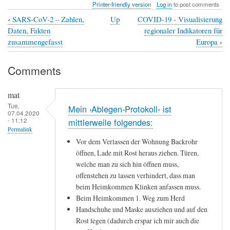
Printer-friendly version
Log in
to post comments
‹
SARS-CoV-2 – Zahlen,
Up
COVID-19 - Visualisierung
Book
Daten, Fakten
regionaler Indikatoren für
traversal
›
zusammengefasst
Europa
links
Comments
for
"Extrablatt":
mat
Ein
Tue,
Mein ›Ablegen-Protokoll‹ ist
07.04.2020
kleines
- 11:12
mittlerweile folgendes:
Corona
Permalink
Vor dem Verlassen der Wohnung Backrohr
–
öffnen, Lade mit Rost heraus ziehen. Türen,
How-
welche man zu sich hin öffnen muss,
to
offenstehen zu lassen verhindert, dass man
beim Heimkommen Klinken anfassen muss.
Beim Heimkommen 1. Weg zum Herd
Handschuhe und Maske ausziehen und auf den
Rost legen (dadurch erspar ich mir auch die