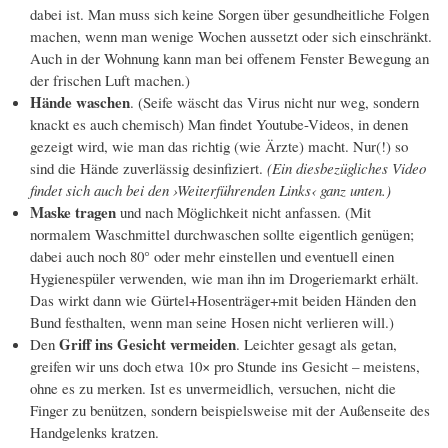
dabei ist. Man muss sich keine Sorgen über gesundheitliche Folgen
machen, wenn man wenige Wochen aussetzt oder sich einschränkt.
Auch in der Wohnung kann man bei offenem Fenster Bewegung an
der frischen Luft machen.)
Hände waschen
. (Seife wäscht das Virus nicht nur weg, sondern
knackt es auch chemisch) Man findet Youtube-Videos, in denen
gezeigt wird, wie man das richtig (wie Ärzte) macht. Nur(!) so
sind die Hände zuverlässig desinfiziert.
(Ein diesbezügliches Video
findet sich auch bei den ›Weiterführenden Links‹ ganz unten.)
Maske tragen
und nach Möglichkeit nicht anfassen. (Mit
normalem Waschmittel durchwaschen sollte eigentlich genügen;
dabei auch noch 80° oder mehr einstellen und eventuell einen
Hygienespüler verwenden, wie man ihn im Drogeriemarkt erhält.
Das wirkt dann wie Gürtel+Hosenträger+mit beiden Händen den
Bund festhalten, wenn man seine Hosen nicht verlieren will.)
Griff ins Gesicht vermeiden
Den
. Leichter gesagt als getan,
greifen wir uns doch etwa 10× pro Stunde ins Gesicht – meistens,
ohne es zu merken. Ist es unvermeidlich, versuchen, nicht die
Finger zu benützen, sondern beispielsweise mit der Außenseite des
Handgelenks kratzen.