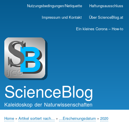
Skip
Nutzungsbedingungen/Netiquette
Haftungsausschluss
Main
to
main
navigation
Impressum und Kontakt
Über ScienceBlog.at
content
Ein kleines Corona – How-to
ScienceBlog
Kaleidoskop der Naturwissenschaften
Home
Artikel sortiert nach…
…Erscheinungsdatum
2020
Breadcrumb