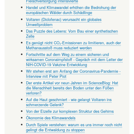
Fleischversorgung intensivierte
Handel und Klimawandel erhöhen die Bedrohung der
europäischen Wälder durch Schädlinge
Voltaren (Diclofenac) verursacht ein globales
Umweltproblem
Das Puzzle des Lebens: Vom Bau einer synthetischen
Zelle
Es genügt nicht CO₂-Emissionen zu limitieren, auch der
Methanausstoß muss reduziert werden
Fortschritte auf dem Weg zu einem sicheren und
wirksamen Coronaimpfstoff - Gepräch mit dem Leiter der
NIH-COVID-19 Vakzine Entwicklung
Wir stehen erst am Anfang der Coronavirus-Pandemie -
Interview mit Peter Piot
Der erste Artikel vor neun Jahren im ScienceBlog: Hat
die Menschheit bereits den Boden unter den Füßen
verloren?
Auf die Haut geschmiert - wie gelangt Voltaren ins
schmerzende Gelenk?
Von der Eizelle zur komplexen Struktur des Gehirns
Ökonomie des Klimawandels
Durch Spiele verstehen: warum es uns immer noch nicht
gelingt die Entwaldung zu stoppen