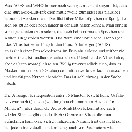
Was AGES und WHO immer noch wenigstens ›nicht sagen‹, ist, dass
eine durch-die-Luft-Infektion mittlerweile zumindest als plausibel
betrachtet werden muss. Das läuft über Mikrotröpfchen (<10µm), die
sich bis zu 3h oder noch länger in der Luft halten können. Man spricht
von sogenannten ›Aerosolen‹, die auch beim normalen Sprechen und
Atmen ausgestoßen werden! Das wäre eine üble Sache. Der Sager
›das Virus hat keine Flügel‹, den Franz Allerberger (AGES)
anlässlich einer Pressekonferenz im Frühjahr äußerte und seither nie
revidiert hat, ist rundheraus unbrauchbar. Flügel hat das Virus keine,
aber es kann womöglich reiten. Völlig unverständlich auch, dass er
Masken immer noch (Oktober) den mittlerweile vielfach untersuchten
und bestätigten Nutzen abspricht. Das ist schlichtweg in der Sache
falsch.
Die Aussage ›bei Exposition unter 15 Minuten besteht keine Gefahr‹
ist zwar auch Quatsch (wie lang braucht man zum Husten? 16
Minuten?), aber durch die Aerosol-Infektion bekommt sie auch
wieder Sinn: es gibt eine kritische Grenze an Viren, die man
aufnehmen kann ohne sich zu infizieren. Natürlich ist das nicht nur
bei jedem individuell, sondern hängt auch von Parametern wie