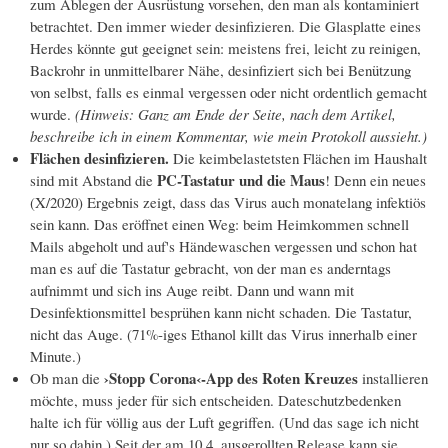
zum Ablegen der Ausrüstung vorsehen, den man als kontaminiert
betrachtet. Den immer wieder desinfizieren. Die Glasplatte eines
Herdes könnte gut geeignet sein: meistens frei, leicht zu reinigen,
Backrohr in unmittelbarer Nähe, desinfiziert sich bei Benützung
von selbst, falls es einmal vergessen oder nicht ordentlich gemacht
wurde.
(Hinweis: Ganz am Ende der Seite, nach dem Artikel,
beschreibe ich in einem Kommentar, wie mein Protokoll aussieht.)
Flächen desinfizieren.
Die keimbelastetsten Flächen im Haushalt
PC-Tastatur und die Maus
sind mit Abstand die
! Denn ein neues
(X/2020) Ergebnis zeigt, dass das Virus auch monatelang infektiös
sein kann. Das eröffnet einen Weg: beim Heimkommen schnell
Mails abgeholt und auf's Händewaschen vergessen und schon hat
man es auf die Tastatur gebracht, von der man es anderntags
aufnimmt und sich ins Auge reibt. Dann und wann mit
Desinfektionsmittel besprühen kann nicht schaden. Die Tastatur,
nicht das Auge. (71%-iges Ethanol killt das Virus innerhalb einer
Minute.)
›Stopp Corona‹-App des Roten Kreuzes
Ob man die
installieren
möchte, muss jeder für sich entscheiden. Dateschutzbedenken
halte ich für völlig aus der Luft gegriffen. (Und das sage ich nicht
nur so dahin.) Seit der am 10.4. ausgerollten Release kann sie