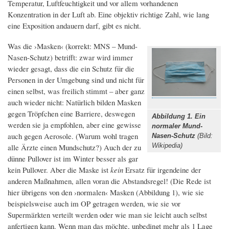
Temperatur, Luftfeuchtigkeit und vor allem vorhandenen
Konzentration in der Luft ab. Eine objektiv richtige Zahl, wie lang
eine Exposition andauern darf, gibt es nicht.
Was die ›Masken‹ (korrekt: MNS – Mund-
Nasen-Schutz) betrifft: zwar wird immer
wieder gesagt, dass die ein Schutz für die
Personen in der Umgebung sind und nicht für
einen selbst, was freilich stimmt – aber ganz
auch wieder nicht: Natürlich bilden Masken
gegen Tröpfchen eine Barriere, deswegen
Abbildung 1. Ein
werden sie ja empfohlen, aber eine gewisse
normaler Mund-
auch gegen Aerosole. (Warum wohl tragen
Nasen-Schutz
(Bild:
Wikipedia)
alle Ärzte einen Mundschutz?) Auch der zu
dünne Pullover ist im Winter besser als gar
kein Pullover. Aber die Maske ist
kein
Ersatz für irgendeine der
anderen Maßnahmen, allen voran die Abstandsregel! (Die Rede ist
hier übrigens von den ›normalen‹ Masken (Abbildung 1), wie sie
beispielsweise auch im OP getragen werden, wie sie vor
Supermärkten verteilt werden oder wie man sie leicht auch selbst
anfertigen kann. Wenn man das möchte, unbedingt mehr als 1 Lage