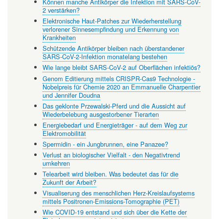
Können manche Antikörper die Infektion mit SARS-CoV-
2 verstärken?
Elektronische Haut-Patches zur Wiederherstellung
verlorener Sinnesempfindung und Erkennung von
Krankheiten
Schützende Antikörper bleiben nach überstandener
SARS-CoV-2-Infektion monatelang bestehen
Wie lange bleibt SARS-CoV-2 auf Oberflächen infektiös?
Genom Editierung mittels CRISPR-Cas9 Technologie -
Nobelpreis für Chemie 2020 an Emmanuelle Charpentier
und Jennifer Doudna
Das geklonte Przewalski-Pferd und die Aussicht auf
Wiederbelebung ausgestorbener Tierarten
Energiebedarf und Energieträger - auf dem Weg zur
Elektromobilität
Spermidin - ein Jungbrunnen, eine Panazee?
Verlust an biologischer Vielfalt - den Negativtrend
umkehren
Telearbeit wird bleiben. Was bedeutet das für die
Zukunft der Arbeit?
Visualiserung des menschlichen Herz-Kreislaufsystems
mittels Positronen-Emissions-Tomographie (PET)
Wie COVID-19 entstand und sich über die Kette der