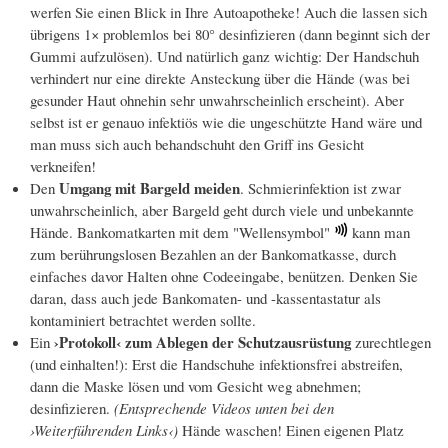
werfen Sie einen Blick in Ihre Autoapotheke! Auch die lassen sich
übrigens 1× problemlos bei 80° desinfizieren (dann beginnt sich der
Gummi aufzulösen). Und natürlich ganz wichtig: Der Handschuh
verhindert nur eine direkte Ansteckung über die Hände (was bei
gesunder Haut ohnehin sehr unwahrscheinlich erscheint). Aber
selbst ist er genauo infektiös wie die ungeschützte Hand wäre und
man muss sich auch behandschuht den Griff ins Gesicht
verkneifen!
Umgang mit Bargeld meiden
Den
. Schmierinfektion ist zwar
unwahrscheinlich, aber Bargeld geht durch viele und unbekannte
Hände. Bankomatkarten mit dem "Wellensymbol"
kann man
zum berührungslosen Bezahlen an der Bankomatkasse, durch
einfaches davor Halten ohne Codeeingabe, benützen. Denken Sie
daran, dass auch jede Bankomaten- und -kassentastatur als
kontaminiert betrachtet werden sollte.
›Protokoll‹ zum Ablegen der Schutzausrüstung
Ein
zurechtlegen
(und einhalten!): Erst die Handschuhe infektionsfrei abstreifen,
dann die Maske lösen und vom Gesicht weg abnehmen;
desinfizieren.
(Entsprechende Videos unten bei den
›Weiterführenden Links‹)
Hände waschen! Einen eigenen Platz