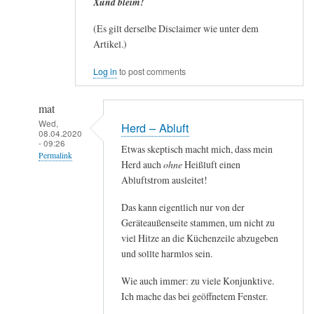
Xund bleim!
(Es gilt derselbe Disclaimer wie unter dem
Artikel.)
Log in
to post comments
mat
Wed,
Herd – Abluft
08.04.2020
- 09:26
Etwas skeptisch macht mich, dass mein
Permalink
Herd auch
ohne
Heißluft einen
In
Abluftstrom ausleitet!
reply
Das kann eigentlich nur von der
to
Geräteaußenseite stammen, um nicht zu
Mein
viel Hitze an die Küchenzeile abzugeben
›Ablegen-
und sollte harmlos sein.
Protokoll‹
ist
Wie auch immer: zu viele Konjunktive.
Ich mache das bei geöffnetem Fenster.
mittlerweile
folgendes: