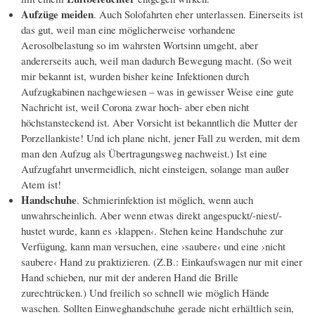
Aufzüge meiden
. Auch Solofahrten eher unterlassen. Einerseits ist
das gut, weil man eine möglicherweise vorhandene
Aerosolbelastung so im wahrsten Wortsinn umgeht, aber
andererseits auch, weil man dadurch Bewegung macht. (So weit
mir bekannt ist, wurden bisher keine Infektionen durch
Aufzugkabinen nachgewiesen – was in gewisser Weise eine gute
Nachricht ist, weil Corona zwar hoch- aber eben nicht
höchstansteckend ist. Aber Vorsicht ist bekanntlich die Mutter der
Porzellankiste! Und ich plane nicht, jener Fall zu werden, mit dem
man den Aufzug als Übertragungsweg nachweist.) Ist eine
Aufzugfahrt unvermeidlich, nicht einsteigen, solange man außer
Atem ist!
Handschuhe
. Schmierinfektion ist möglich, wenn auch
unwahrscheinlich. Aber wenn etwas direkt angespuckt/-niest/-
hustet wurde, kann es ›klappen‹. Stehen keine Handschuhe zur
Verfügung, kann man versuchen, eine ›saubere‹ und eine ›nicht
saubere‹ Hand zu praktizieren. (Z.B.: Einkaufswagen nur mit einer
Hand schieben, nur mit der anderen Hand die Brille
zurechtrücken.) Und freilich so schnell wie möglich Hände
waschen. Sollten Einweghandschuhe gerade nicht erhältlich sein,