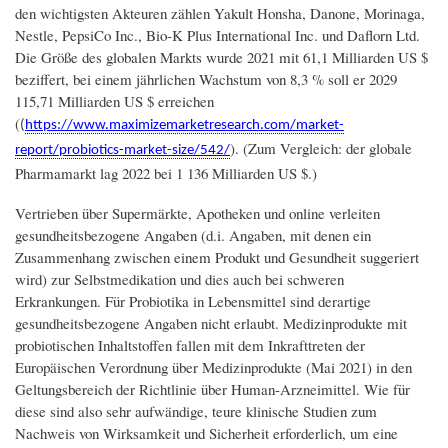
den wichtigsten Akteuren zählen Yakult Honsha, Danone, Morinaga,
Nestle, PepsiCo Inc., Bio-K Plus International Inc. und Daflorn Ltd.
Die Größe des globalen Markts wurde 2021 mit 61,1 Milliarden US $
beziffert, bei einem jährlichen Wachstum von 8,3 % soll er 2029
115,71 Milliarden US $ erreichen
(
(
https://www.maximizemarketresearch.com/market-
). (Zum Vergleich: der globale
report/probiotics-market-size/542/
Pharmamarkt lag 2022 bei 1 136 Milliarden US $.)
Vertrieben über Supermärkte, Apotheken und online verleiten
gesundheitsbezogene Angaben (d.i. Angaben, mit denen ein
Zusammenhang zwischen einem Produkt und Gesundheit suggeriert
wird) zur Selbstmedikation und dies auch bei schweren
Erkrankungen. Für Probiotika in Lebensmittel sind derartige
gesundheitsbezogene Angaben nicht erlaubt. Medizinprodukte mit
probiotischen Inhaltstoffen fallen mit dem Inkrafttreten der
Europäischen Verordnung über Medizinprodukte (Mai 2021) in den
Geltungsbereich der Richtlinie über Human-Arzneimittel. Wie für
diese sind also sehr aufwändige, teure klinische Studien zum
Nachweis von Wirksamkeit und Sicherheit erforderlich, um eine