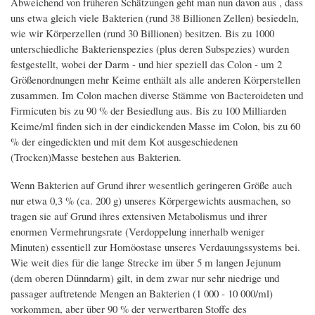
Abweichend von früheren Schätzungen geht man nun davon aus , dass
uns etwa gleich viele Bakterien (rund 38 Billionen Zellen) besiedeln,
wie wir Körperzellen (rund 30 Billionen) besitzen. Bis zu 1000
unterschiedliche Bakterienspezies (plus deren Subspezies) wurden
festgestellt, wobei der Darm - und hier speziell das Colon - um 2
Größenordnungen mehr Keime enthält als alle anderen Körperstellen
zusammen. Im Colon machen diverse Stämme von Bacteroideten und
Firmicuten bis zu 90 % der Besiedlung aus. Bis zu 100 Milliarden
Keime/ml finden sich in der eindickenden Masse im Colon, bis zu 60
% der eingedickten und mit dem Kot ausgeschiedenen
(Trocken)Masse bestehen aus Bakterien.
Wenn Bakterien auf Grund ihrer wesentlich geringeren Größe auch
nur etwa 0,3 % (ca. 200 g) unseres Körpergewichts ausmachen, so
tragen sie auf Grund ihres extensiven Metabolismus und ihrer
enormen Vermehrungsrate (Verdoppelung innerhalb weniger
Minuten) essentiell zur Homöostase unseres Verdauungssystems bei.
Wie weit dies für die lange Strecke im über 5 m langen Jejunum
(dem oberen Dünndarm) gilt, in dem zwar nur sehr niedrige und
passager auftretende Mengen an Bakterien (1 000 - 10 000/ml)
vorkommen, aber über 90 % der verwertbaren Stoffe des