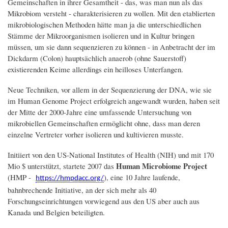
Gemeinschaften in ihrer Gesamtheit - das, was man nun als das
Mikrobiom versteht - charakterisieren zu wollen. Mit den etablierten
mikrobiologischen Methoden hätte man ja die unterschiedlichen
Stämme der Mikroorganismen isolieren und in Kultur bringen
müssen, um sie dann sequenzieren zu können - in Anbetracht der im
Dickdarm (Colon) hauptsächlich anaerob (ohne Sauerstoff)
existierenden Keime allerdings ein heilloses Unterfangen.
Neue Techniken, vor allem in der Sequenzierung der DNA, wie sie
im Human Genome Project erfolgreich angewandt wurden, haben seit
der Mitte der 2000-Jahre eine umfassende Untersuchung von
mikrobiellen Gemeinschaften ermöglicht ohne, dass man deren
einzelne Vertreter vorher isolieren und kultivieren musste.
Initiiert von den US-National Institutes of Health (NIH) und mit 170
Human Microbiome Project
Mio $ unterstützt, startete 2007 das
(HMP -
), eine 10 Jahre laufende,
https://hmpdacc.org/
bahnbrechende Initiative, an der sich mehr als 40
Forschungseinrichtungen vorwiegend aus den US aber auch aus
Kanada und Belgien beteiligten.