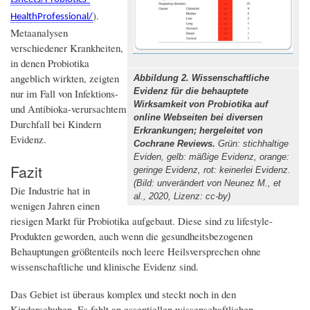
).
HealthProfessional/
Metaanalysen
verschiedener Krankheiten,
in denen Probiotika
angeblich wirkten, zeigten
Abbildung 2. Wissenschaftliche
Evidenz für die behauptete
nur im Fall von Infektions-
Wirksamkeit von Probiotika auf
und Antibioka-verursachtem
online Webseiten bei diversen
Durchfall bei Kindern
Erkrankungen; hergeleitet von
Evidenz.
Cochrane Reviews.
Grün: stichhaltige
Eviden, gelb: mäßige Evidenz, orange:
Fazit
geringe Evidenz, rot: keinerlei Evidenz.
(Bild: unverändert von Neunez M., et
Die Industrie hat in
al., 2020, Lizenz: cc-by)
wenigen Jahren einen
riesigen Markt für Probiotika aufgebaut. Diese sind zu lifestyle-
Produkten geworden, auch wenn die gesundheitsbezogenen
Behauptungen größtenteils noch leere Heilsversprechen ohne
wissenschaftliche und klinische Evidenz sind.
Das Gebiet ist überaus komplex und steckt noch in den
Kinderschuhen. Es fehlt an essentiellen wissenschaftlichen