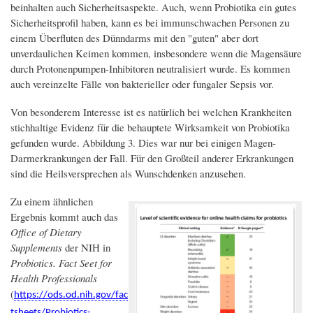
beinhalten auch Sicherheitsaspekte. Auch, wenn Probiotika ein gutes
Sicherheitsprofil haben, kann es bei immunschwachen Personen zu
einem Überfluten des Dünndarms mit den "guten" aber dort
unverdaulichen Keimen kommen, insbesondere wenn die Magensäure
durch Protonenpumpen-Inhibitoren neutralisiert wurde. Es kommen
auch vereinzelte Fälle von bakterieller oder fungaler Sepsis vor.
Von besonderem Interesse ist es natürlich bei welchen Krankheiten
stichhaltige Evidenz für die behauptete Wirksamkeit von Probiotika
gefunden wurde. Abbildung 3. Dies war nur bei einigen Magen-
Darmerkrankungen der Fall. Für den Großteil anderer Erkrankungen
sind die Heilsversprechen als Wunschdenken anzusehen.
Zu einem ähnlichen
Ergebnis kommt auch das
Office of Dietary
Supplements
der NIH in
Probiotics. Fact Seet for
Health Professionals
(
https://ods.od.nih.gov/fac
tsheets/Probiotics-