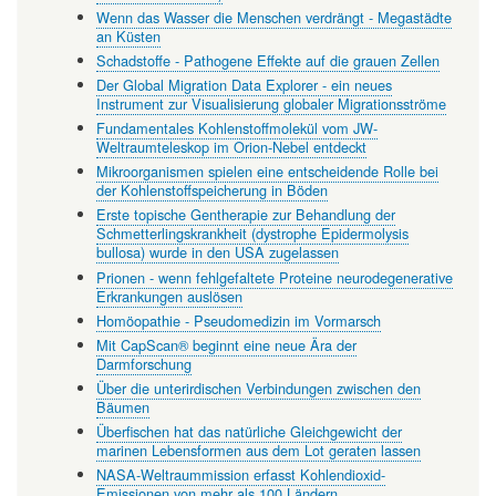
Wenn das Wasser die Menschen verdrängt - Megastädte
an Küsten
Schadstoffe - Pathogene Effekte auf die grauen Zellen
Der Global Migration Data Explorer - ein neues
Instrument zur Visualisierung globaler Migrationsströme
Fundamentales Kohlenstoffmolekül vom JW-
Weltraumteleskop im Orion-Nebel entdeckt
Mikroorganismen spielen eine entscheidende Rolle bei
der Kohlenstoffspeicherung in Böden
Erste topische Gentherapie zur Behandlung der
Schmetterlingskrankheit (dystrophe Epidermolysis
bullosa) wurde in den USA zugelassen
Prionen - wenn fehlgefaltete Proteine neurodegenerative
Erkrankungen auslösen
Homöopathie - Pseudomedizin im Vormarsch
Mit CapScan® beginnt eine neue Ära der
Darmforschung
Über die unterirdischen Verbindungen zwischen den
Bäumen
Überfischen hat das natürliche Gleichgewicht der
marinen Lebensformen aus dem Lot geraten lassen
NASA-Weltraummission erfasst Kohlendioxid-
Emissionen von mehr als 100 Ländern