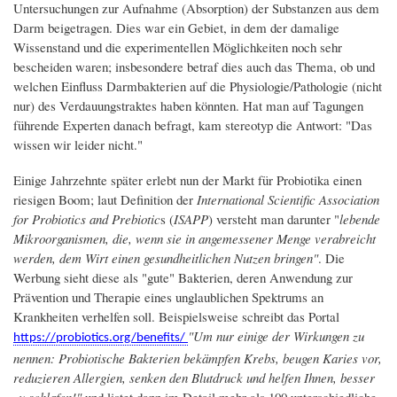
Untersuchungen zur Aufnahme (Absorption) der Substanzen aus dem
Darm beigetragen. Dies war ein Gebiet, in dem der damalige
Wissenstand und die experimentellen Möglichkeiten noch sehr
bescheiden waren; insbesondere betraf dies auch das Thema, ob und
welchen Einfluss Darmbakterien auf die Physiologie/Pathologie (nicht
nur) des Verdauungstraktes haben könnten. Hat man auf Tagungen
führende Experten danach befragt, kam stereotyp die Antwort: "Das
wissen wir leider nicht."
Einige Jahrzehnte später erlebt nun der Markt für Probiotika einen
riesigen Boom; laut Definition der
International Scientific Association
for Probiotics and Prebiotic
s (
ISAPP
) versteht man darunter "
lebende
Mikroorganismen, die, wenn sie in angemessener Menge verabreicht
werden, dem Wirt einen gesundheitlichen Nutzen bringen"
. Die
Werbung sieht diese als "gute" Bakterien, deren Anwendung zur
Prävention und Therapie eines unglaublichen Spektrums an
Krankheiten verhelfen soll. Beispielsweise schreibt das Portal
"Um nur einige der Wirkungen zu
https://probiotics.org/benefits/
nennen: Probiotische Bakterien bekämpfen Krebs, beugen Karies vor,
reduzieren Allergien, senken den Blutdruck und helfen Ihnen, besser