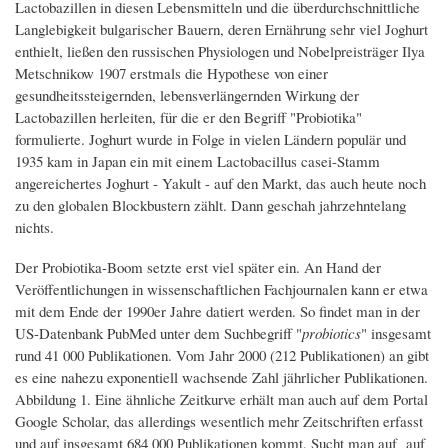
Lactobazillen in diesen Lebensmitteln und die überdurchschnittliche
Langlebigkeit bulgarischer Bauern, deren Ernährung sehr viel Joghurt
enthielt, ließen den russischen Physiologen und Nobelpreisträger Ilya
Metschnikow 1907 erstmals die Hypothese von einer
gesundheitssteigernden, lebensverlängernden Wirkung der
Lactobazillen herleiten, für die er den Begriff "Probiotika"
formulierte. Joghurt wurde in Folge in vielen Ländern populär und
1935 kam in Japan ein mit einem Lactobacillus casei-Stamm
angereichertes Joghurt - Yakult - auf den Markt, das auch heute noch
zu den globalen Blockbustern zählt. Dann geschah jahrzehntelang
nichts.
Der Probiotika-Boom setzte erst viel später ein. An Hand der
Veröffentlichungen in wissenschaftlichen Fachjournalen kann er etwa
mit dem Ende der 1990er Jahre datiert werden. So findet man in der
US-Datenbank PubMed unter dem Suchbegriff "
probiotics
" insgesamt
rund 41 000 Publikationen. Vom Jahr 2000 (212 Publikationen) an gibt
es eine nahezu exponentiell wachsende Zahl jährlicher Publikationen.
Abbildung 1. Eine ähnliche Zeitkurve erhält man auch auf dem Portal
Google Scholar, das allerdings wesentlich mehr Zeitschriften erfasst
und auf insgesamt 684 000 Publikationen kommt. Sucht man auf auf