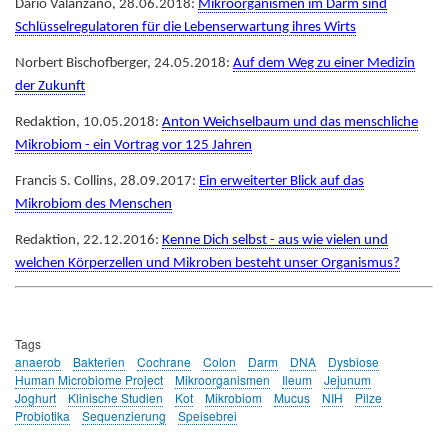
Dario Valanzano, 28.06.2018:
Mikroorganismen im Darm sind
Schlüsselregulatoren für die Lebenserwartung ihres Wirts
Norbert Bischofberger, 24.05.2018:
Auf dem Weg zu einer Medizin
der Zukunft
Redaktion, 10.05.2018:
Anton Weichselbaum und das menschliche
Mikrobiom - ein Vortrag vor 125 Jahren
Francis S. Collins, 28.09.2017:
Ein erweiterter Blick auf das
Mikrobiom des Menschen
Redaktion, 22.12.2016:
Kenne Dich selbst - aus wie vielen und
welchen Körperzellen und Mikroben besteht unser Organismus?
Tags
anaerob
Bakterien
Cochrane
Colon
Darm
DNA
Dysbiose
Human Microbiome Project
Mikroorganismen
Ileum
Jejunum
Joghurt
Klinische Studien
Kot
Mikrobiom
Mucus
NIH
Pilze
Probiotika
Sequenzierung
Speisebrei