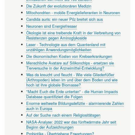
Die Zukunft der evolutionären Medizin
Mitochondrien - mobile Energielieferanten in Neuronen
Candida auris: ein neuer Pilz breitet sich aus
Neuronen sind Energiefresser
Ökologie ist eine treibende Kraft in der Verbreitung von
Resistenzen gegen Aminoglykoside
Laser - Technologie aus dem Quantenland mit
unzähligen Anwendungsmöglichkeiten
Die ökonomischen Kosten von Krebserkrankungen
Menschliche Avatare auf Silikonchips - ersetzen sie
Tierversuche in der Arzneimittel-Entwicklung?
Was da kreucht und fleucht - Wie viele Gliederfüßer
(Arthropoden) leben im und über dem Boden und wie
hoch ist ihre globale Biomasse?
"Macht Euch die Erde untertan" - die Human Impacts
Database quantifiziert die Folgen
Enorme weltweite Bildungsdefizite - alarmierende Zahlen
auch in Europa
Auf der Suche nach einem Religiositätsgen
NASA-Analyse: 2022 war das fünftwärmste Jahr seit
Beginn der Aufzeichnungen
Probiotika - Übertriebene Erwartungen?