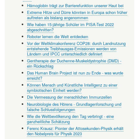
Hämoglobin trägt zur Barrierefunktion unserer Haut bei
Extreme Hitze und Dürre könnten in Europa schon früher
auftreten als bislang angenommen
Wie haben 15-jährige Schüler im PISA-Test 2022
abgeschnitten?
Roboter lernen die Welt entdecken
Vor der Weltklimakonferenz COP28: durch Landnutzung
entstehende Treibhausgas-Emissionen werden von
Ländern und IPCC unterschiedlich definiert
Gentherapie der Duchenne-Muskeldystrophie (DMD) -
ein Rückschlag
Das Human Brain Project ist nun zu Ende - was wurde
erreicht?
Können Mensch und Künstliche Intelligenz zu einer
symbiotischen Einheit werden?
Die Vermessung der menschlichen Immunzellen
Neurobiologie des Hörens - Grundlagenforschung und
falsche Schlussfolgerungen
Wie die Weltbevölkerung den Tag verbringt - eine
ganzheitliche Schätzung
Ferenc Krausz: Pionier der Attosekunden-Physik erhält
den Nobelpreis für Physik 2023