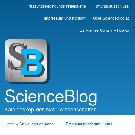
Skip
Nutzungsbedingungen/Netiquette
Haftungsausschluss
Main
to
main
navigation
Impressum und Kontakt
Über ScienceBlog.at
content
Ein kleines Corona – How-to
ScienceBlog
Kaleidoskop der Naturwissenschaften
Home
Artikel sortiert nach…
…Erscheinungsdatum
2023
Breadcrumb