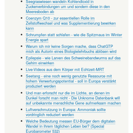
Seegraswiesen wandeln Kohlendioxid in
Zuckerverbindungen um und sondern diese in den
Meeresboden ab
Coenzym Q10 - zur essentiellen Rolle im
Zellstoffwechsel und was Supplementierung bewirken
kann
Schrumpfen statt schlafen - wie die Spitzmaus im Winter
Energie spart
Warum ich mir keine Sorgen mache, dass ChatGTP
mich als Autorin eines Biologielehrbuchs ablösen wird
Epilepsie - wie Larven des Schweinebandwurms auf das
Gehirn einwirken
Live-Videos aus dem Körper mit Echtzeit-MRT
Seetang - eine noch wenig genutzte Ressource mit
hohem Verwertungspotential - soll in Europa verstärkt
produziert werden
Und man erforscht nur die im Lichte, an denen im
Dunkel forscht man nicht - Die Unknome Datenbank will
auf unbekannte menschliche Gene aufmerksam machen
Luftverschmutzung in Europa: Ammoniak sollte
vordringlich reduziert werden
Welche Bedeutung messen EU-Bürger dem digitalen
Wandel in ihrem täglichen Leben bei? (Special
Eurobarometer 532)