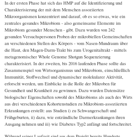
In der ersten Phase hat sich das HMP auf die Identifizierung und
Charakterisierung der mit dem Menschen assoziierten
Mikroorganismen konzentriert und darauf, ob es so etwas, wie ein
zentrales gesundes Mikrobiom - also gemeinsame Elemente im
Mikrobiom gesunder Menschen - gibt. Dazu wurden von 242
gesunden Versuchspersonen Proben der mikrobiellen Gemeinschaften
an verschiedenen Stellen des Körpers - vom Nasen-Mundraum über
die Haut, den Magen-Darm-Trakt bis zum Urogenitaltrakt - mittels
metagenomischer Whole Genome Shotgun Sequenzierung
charakterisiert. In der zweiten, bis 2016 laufenden Phase sollte das
Zusammenspiel von Wirtsorganismus und Mikrobiom, einschließlich
Immunität, Stoffwechsel und dynamischer molekularer Aktivität,
erforscht werden, um Einblicke in die Rolle der Mikroben für
Gesundheit und Krankheit zu gewinnen. Dazu wurden Datensätze
biologischer Eigenschaften sowohl des Mikrobioms als auch des Wirts
aus drei verschiedenen Kohortenstudien zu Mikrobiom-assoziierten
Erkrankungen erstellt: aus Studien i) zu Schwangerschaft und
Frühgeburten, ii) dazu, wie entzündliche Darmerkrankungen ihren
Ausgang nehmen und iii) wie Diabetes Typ2 anfängt und fortschreitet.
Während seiner Laufzeit sind aus dem Projekt bereits Hunderte