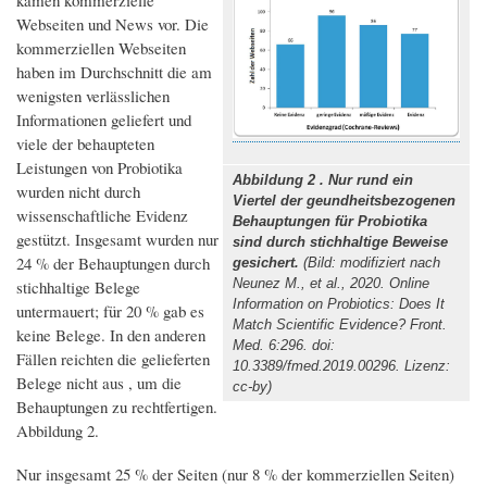
Webseiten und News vor. Die
kommerziellen Webseiten
haben im Durchschnitt die am
wenigsten verlässlichen
Informationen geliefert und
viele der behaupteten
Leistungen von Probiotika
Abbildung 2 . Nur rund ein
wurden nicht durch
Viertel der geundheitsbezogenen
wissenschaftliche Evidenz
Behauptungen für Probiotika
gestützt. Insgesamt wurden nur
sind durch stichhaltige Beweise
24 % der Behauptungen durch
gesichert.
(Bild: modifiziert nach
Neunez M., et al., 2020. Online
stichhaltige Belege
Information on Probiotics: Does It
untermauert; für 20 % gab es
Match Scientific Evidence? Front.
keine Belege. In den anderen
Med. 6:296. doi:
Fällen reichten die gelieferten
10.3389/fmed.2019.00296. Lizenz:
Belege nicht aus , um die
cc-by)
Behauptungen zu rechtfertigen.
Abbildung 2.
Nur insgesamt 25 % der Seiten (nur 8 % der kommerziellen Seiten)