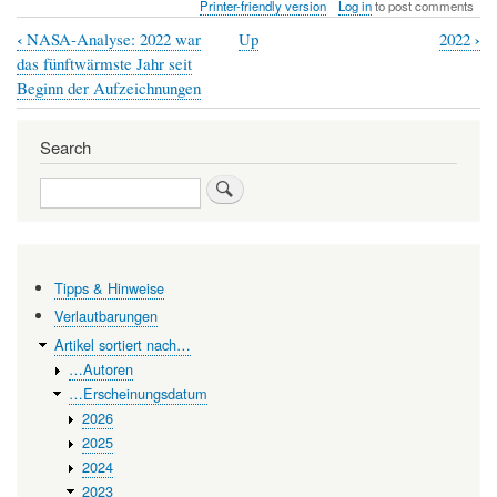
Printer-friendly version
Log in
to post comments
‹
›
NASA-Analyse: 2022 war
Up
2022
Book
das fünftwärmste Jahr seit
traversal
Beginn der Aufzeichnungen
links
Search
for
Probiotika
Search
-
Übertriebene
Erwartungen?
Tipps & Hinweise
Verlautbarungen
Artikel sortiert nach…
…Autoren
…Erscheinungsdatum
2026
2025
2024
2023