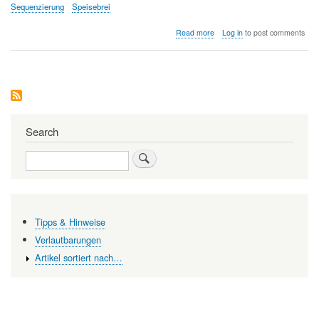
Sequenzierung
Speisebrei
about
Read more
Log in
to post comments
Probiotika
-
Übertriebene
Erwartungen?
Search
Search
Tipps & Hinweise
Verlautbarungen
Artikel sortiert nach…