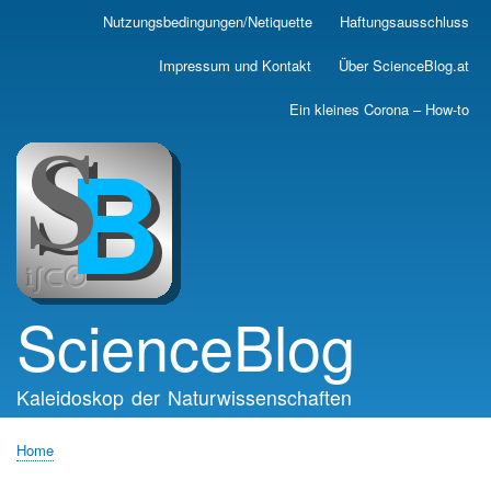
Skip
Nutzungsbedingungen/Netiquette
Haftungsausschluss
Main
to
main
navigation
Impressum und Kontakt
Über ScienceBlog.at
content
Ein kleines Corona – How-to
ScienceBlog
Kaleidoskop der Naturwissenschaften
Home
Breadcrumb