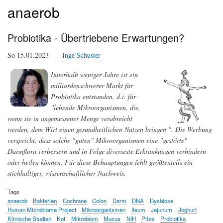
anaerob
Probiotika - Übertriebene Erwartungen?
So 15.01.2023 —
Inge Schuster
Innerhalb weniger Jahre ist ein
milliardenschwerer Markt für
Probiotika entstanden, d.i. für
"lebende Mikroorganismen, die,
wenn sie in angemessener Menge verabreicht
werden, dem Wirt einen gesundheitlichen Nutzen bringen ". Die Werbung
verspricht, dass solche "guten" Mikroorganismen eine "gestörte"
Darmflora verbessern und in Folge diverseste Erkrankungen verhindern
oder heilen können. Für diese Behauptungen fehlt größtenteils ein
stichhaltiger, wissenschaftlicher Nachweis.
Tags
anaerob
Bakterien
Cochrane
Colon
Darm
DNA
Dysbiose
Human Microbiome Project
Mikroorganismen
Ileum
Jejunum
Joghurt
Klinische Studien
Kot
Mikrobiom
Mucus
NIH
Pilze
Probiotika