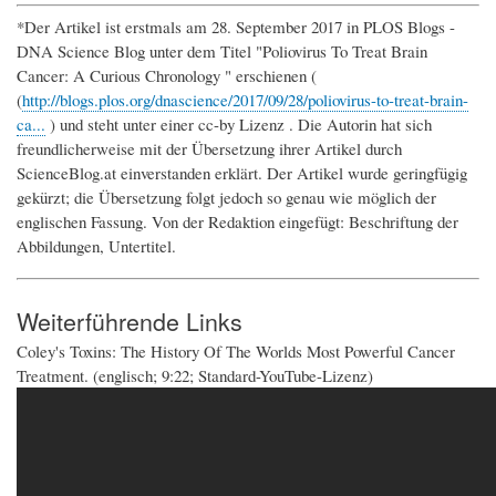
*Der Artikel ist erstmals am 28. September 2017 in PLOS Blogs -
DNA Science Blog unter dem Titel "Poliovirus To Treat Brain
Cancer: A Curious Chronology " erschienen (
(
http://blogs.plos.org/dnascience/2017/09/28/poliovirus-to-treat-brain-
ca...
) und steht unter einer cc-by Lizenz . Die Autorin hat sich
freundlicherweise mit der Übersetzung ihrer Artikel durch
ScienceBlog.at einverstanden erklärt. Der Artikel wurde geringfügig
gekürzt; die Übersetzung folgt jedoch so genau wie möglich der
englischen Fassung. Von der Redaktion eingefügt: Beschriftung der
Abbildungen, Untertitel.
Weiterführende Links
Coley's Toxins: The History Of The Worlds Most Powerful Cancer
Treatment. (englisch; 9:22; Standard-YouTube-Lizenz)