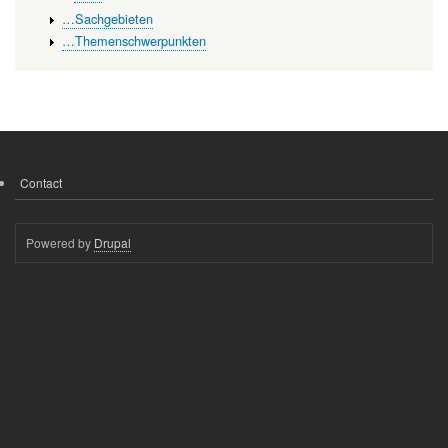
…Sachgebieten
…Themenschwerpunkten
Contact
FOOTER
MENU
Powered by
Drupal