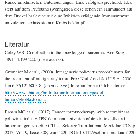
Runde an klinischen Untersuchungen. Eine erfolgversprechende Idee
steht auf dem Prüfstand (wenngleich diese schon ein Jahrhundert auf
dem Buckel hat): eine auf eine Infektion erfolgende Immunantwort
umzuleiten, sodass sie nun Krebs bekämpft.
Literatur
Coley WB. Contribution to the knowledge of sar­coma. Ann Surg
1891;14:199-220. (open access).
Gromeier M et al., (2000). Intergeneric poliovirus recombinants for
the treatment of malignant glioma. Proc Natl Acad Sci U S A. 2000
Jun 6;97(12):6803-8. (open access) Information zu Glioblastoma:
http://www.abta.org/brain-tumor-information/types-of-
tumors/glioblastoma...
Brown MC et al., (2017) Cancer immunotherapy with recombinant
poliovirus induces IFN-dominant activation of dendritic cells and
tumor antigen–specific CTLs . Science Translational Medicine 20 Sep
2017: Vol. 9, Issue 408, eaan4220 DOI: 10.1126/scitranslmed.aan4220