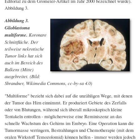
Editorial zu dem Gromeier-Artikel im Jahr 2000 bezeichnet wurde).
Abbildung 3.
Abbildung 3.
Glioblastoma
multiforme.
Koronare
Schnittfläche. Der
teilweise nekrotische
Tumor links hat sich
auch im Bereich des
Balkens (Mitte)
ausgebreitet. (Bild:
Sbrandner, Wikimedia Commons, cc-by-sa 4.0)
"Multiforme" bezieht sich dabei auf die unzähligen Wege, mit denen
der Tumor das Hirn einnimmt. Er produziert Gebiete des Zerfalls
oder von Blutungen, während sich überall mikroskopisch kleine
Tentakeln entrollen - möglicherweise eine Reminiszenz an das
schnelle Wachstum des Gehirns im Embryo. Eine Operation kann die
Tumormasse verringern, Bestrahlungen und Chemotherapie (mit dem
oralen Wirkstoff Temozolomid) können helfen - immer werden jedoch