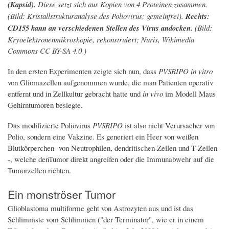
(Kapsid).
Diese setzt sich aus Kopien von 4 Proteinen zusammen.
(Bild: Kristallstrukturanalyse des Poliovirus; gemeinfrei).
Rechts:
CD155 kann an verschiedenen Stellen des Virus andocken.
(Bild:
Kryoelektronenmikroskopie, rekonstruiert; Nuris, Wikimedia
Commons CC BY-SA 4.0 )
In den ersten Experimenten zeigte sich nun, dass
PVSRIPO in vitro
von Gliomazellen aufgenommen wurde, die man Patienten operativ
entfernt und in Zellkultur gebracht hatte und
in vivo
im Modell Maus
Gehirntumoren besiegte.
Das modifizierte Poliovirus
PVSRIPO
ist also nicht Verursacher von
Polio, sondern eine Vakzine. Es generiert ein Heer von weißen
Blutkörperchen -von Neutrophilen, dendritischen Zellen und T-Zellen
-, welche denTumor direkt angreifen oder die Immunabwehr auf die
Tumorzellen richten.
Ein monströser Tumor
Glioblastoma multiforme geht von Astrozyten aus und ist das
Schlimmste vom Schlimmen ("der Terminator", wie er in einem