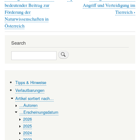
Book
bedeutender Beitrag zur
Angriff und Verteidigung im
traversal
›
Förderung der
Tierreich
Naturwissenschaften in
links
Österreich
for
Ein
Search
modifiziertes
Search
Poliovirus
im
Kampf
Tipps & Hinweise
gegen
Verlautbarungen
bösartige
Artikel sortiert nach…
Hirntumoren
…Autoren
…Erscheinungsdatum
2026
2025
2024
2023