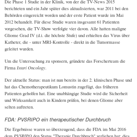
Die Phase 1 Studie in der Klinik, von der die TV-News 2015
berichteten und ein Jahr später dies aktualisierten, war 2011 bei den
Behörden eingereicht worden und der erste Patient wurde im Mai
2012 behandelt. Für diese Studie waren insgesamt 61 Patienten
vorgesehen, die TV-Show verfolgte vier davon. Alle hatten maligne
Gliome Grad IV (d.i. die höchste Stufe) und erhielten das Virus über
Katheter, die - unter MRI-Kontrolle - direkt in die Tumormasse
geleitet wurden.
Um die Untersuchung zu sponsern, gründete das Forscherteam die
Firma
Istari Oncology
.
Der aktuelle Status: man ist nun bereits in der 2. klinischen Phase und
hat das Chemotherapeutikum Lomustin zugefügt, das früheren
Patienten geholfen hat. Eine unabhängige Studie wird die Sicherheit
und Wirksamkeit auch in Kindern prüfen, bei denen Gliome aber
selten auftreten.
FDA: PVSRIPO ein therapeutischer Durchbruch
Die Ergebnisse waren so überzeugend, dass die FDA im Mai 2016
dem
PVSRIPO
den Status "Therapie Durchbruch" verliehen hat; dies