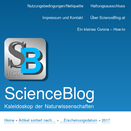
Skip
Nutzungsbedingungen/Netiquette
Haftungsausschluss
Main
to
main
navigation
Impressum und Kontakt
Über ScienceBlog.at
content
Ein kleines Corona – How-to
ScienceBlog
Kaleidoskop der Naturwissenschaften
Home
Artikel sortiert nach…
…Erscheinungsdatum
2017
Breadcrumb