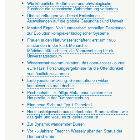
Wie körperliche Bedürfnisse und physiologische
Zustände die sensorische Wahrnehmung verändern
Überschreitungen von Diesel-Emissionen —
Auswirkungen auf die globale Gesundheit und Umwelt
Manfred Eigen: Von "unmessbar" schnellen Reaktionen
zur Evolution komplexer biologischer Systeme
Frauen in den Naturwissenschaften: erst um 1900
entstanden in der k.u.k Monarchie
Mädchenmittelschulen, die Voraussetzung für ein
Universitätsstudium
Wissenschaftskommunikation: das open-access Journal
eLife fasst Forschungsergebnisse für die Öffentlichkeit
verständlich zusammen
Embryonalentwicklung: Genmutationen wirken
komplexer als man dachte
Pech gehabt - zufällige Mutationen spielen eine
Hauptrolle in der Tumorentstehung
Eine neue Sicht auf Typ-1-Diabetes?
Herzmuskelgewebe aus pluripotenten Stammzellen - wie
das geht und wozu es zu gebrauchen ist
Zur Dynamik wandernder Dürren
Vor 76 Jahren: Friedrich Wessely über den Status der
Hormonchemie