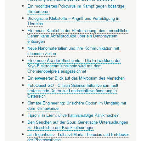
Ein modifiziertes Poliovirus im Kampf gegen bösartige
Hirntumoren
Biologische Klebstoffe – Angriff und Verteidigung im
Tierreich
Ein neues Kapitel in der Hirnforschung: das menschliche
Gehirn kann Abfallprodukte über ein Lymphsystem
entsorgen
Neue Nanomaterialien und ihre Kommunikation mit
lebenden Zellen
Eine neue Ära der Biochemie – Die Entwicklung der
Kryo-Elektronenmikroskopie wird mit dem
Chemienobelpreis ausgezeichnet
Ein erweiterter Blick auf das Mikrobiom des Menschen
FotoQuest GO - Citizen Science Initiative sammelt
umfassende Daten zur Landschaftsveränderung in
Österreich
Climate Engineering: Unsichere Option im Umgang mit
dem Klimawandel
Fipronil in Eiern: unverhältnismäßige Panikmache?
Den Seuchen auf der Spur: Genetische Untersuchungen
zur Geschichte der Krankheitserreger
Jan Ingenhousz, Leibarzt Maria Theresias und Entdecker
der Photosynthese