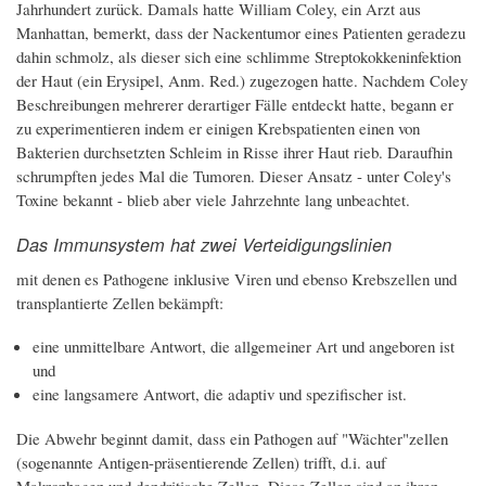
Jahrhundert zurück. Damals hatte William Coley, ein Arzt aus
Manhattan, bemerkt, dass der Nackentumor eines Patienten geradezu
dahin schmolz, als dieser sich eine schlimme Streptokokkeninfektion
der Haut (ein Erysipel, Anm. Red.) zugezogen hatte. Nachdem Coley
Beschreibungen mehrerer derartiger Fälle entdeckt hatte, begann er
zu experimentieren indem er einigen Krebspatienten einen von
Bakterien durchsetzten Schleim in Risse ihrer Haut rieb. Daraufhin
schrumpften jedes Mal die Tumoren. Dieser Ansatz - unter Coley's
Toxine bekannt - blieb aber viele Jahrzehnte lang unbeachtet.
Das Immunsystem hat zwei Verteidigungslinien
mit denen es Pathogene inklusive Viren und ebenso Krebszellen und
transplantierte Zellen bekämpft:
eine unmittelbare Antwort, die allgemeiner Art und angeboren ist
und
eine langsamere Antwort, die adaptiv und spezifischer ist.
Die Abwehr beginnt damit, dass ein Pathogen auf "Wächter"zellen
(sogenannte Antigen-präsentierende Zellen) trifft, d.i. auf
Makrophagen und dendritische Zellen. Diese Zellen sind an ihren