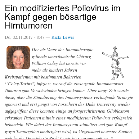
Ein modifiziertes Poliovirus im
Kampf gegen bösartige
Hirntumoren
Do, 02.11.2017 - 8:47 —
Ricki Lewis
Der als Vater der Immuntherapie
geltende amerikanische Chirurg
William Coley hat bereits vor
mehr als hundert Jahren
Krebspatienten mit bestimmten Bakterien
("Coley-Toxins") infiziert, worauf die einsetzende Immunantwort
Tumoren zum Verschwinden bringen konnte. Über lange Zeit wurde
diese, über die Stimulierung des Immunsystems verlaufende Strategie
ignoriert und erst jüngst von Forschern der Duke University wieder
aufgegriffen: diese konnten einige an fortgeschrittenem Glioblastom
erkrankte Patienten mittels eines modifizierten Poliovirus erfolgreich
behandeln. Wie dabei das Immunsystem stimuliert und zum Kampf
gegen Tumorzellen umdirigiert wird, ist Gegenstand neuester Studien,
welche die Genetikerin Ricki Lewis hier zusammenfasst..*