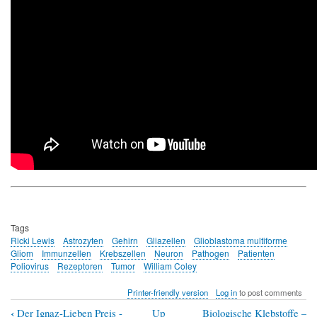
Tags
Ricki Lewis
Astrozyten
Gehirn
Gliazellen
Glioblastoma multiforme
Gliom
Immunzellen
Krebszellen
Neuron
Pathogen
Patienten
Poliovirus
Rezeptoren
Tumor
William Coley
Printer-friendly version
Log in
to post comments
‹
Der Ignaz-Lieben Preis -
Up
Biologische Klebstoffe –