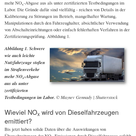
mehr NO
-Abgase aus als unter zertifizierten Testbedingungen im
x
Labor. Die Gründe dafür sind vielfältig - reichen von Details in der
Kalibrierung zu Störungen im Betrieb, mangelhafter Wartung,
Manipulationen durch den Fahrzeughalter, absichtlicher Verwendung
von Abschalteinrichtungen oder einfach fehlerhaften Verfahren in der
Zertifizierungsprüfung. Abbildung 1.
Abbildung 1. Schwere
wie auch leichte
Nutzfahrzeuge stoßen
im Straßenverkehr
mehr NO
-Abgase
x
aus als unter
zertifizierten
Testbedingungen im Labor.
© Maznev Gennady | Shutterstock
Wieviel NO
wird von Dieselfahrzeugen
x
emittiert?
Bis jetzt haben solide Daten über die Auswirkungen von
Überschreitungen der NO
-Emissionen durch Dieselfahrzeuge gefehlt