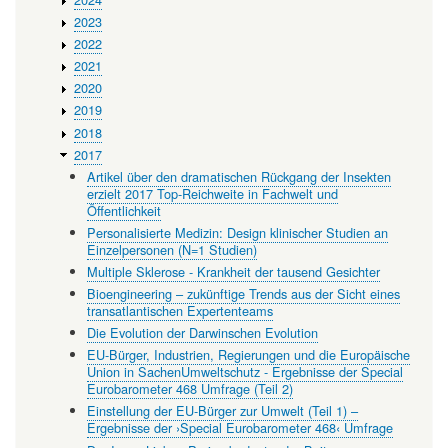
Umwelt
2023
2022
2021
2020
2019
2018
2017
Artikel über den dramatischen Rückgang der Insekten
erzielt 2017 Top-Reichweite in Fachwelt und
Öffentlichkeit
Personalisierte Medizin: Design klinischer Studien an
Einzelpersonen (N=1 Studien)
Multiple Sklerose - Krankheit der tausend Gesichter
Bioengineering – zukünftige Trends aus der Sicht eines
transatlantischen Expertenteams
Die Evolution der Darwinschen Evolution
EU-Bürger, Industrien, Regierungen und die Europäische
Union in SachenUmweltschutz - Ergebnisse der Special
Eurobarometer 468 Umfrage (Teil 2)
Einstellung der EU-Bürger zur Umwelt (Teil 1) –
Ergebnisse der ›Special Eurobarometer 468‹ Umfrage