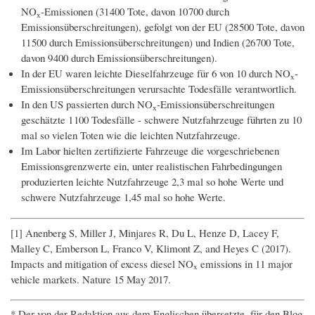
NO
-Emissionen (31 400 Tote, davon 10 700 durch
x
Emissionsüberschreitungen), gefolgt von der EU (28 500 Tote, davon
11 500 durch Emissionsüberschreitungen) und Indien (26 700 Tote,
davon 9 400 durch Emissionsüberschreitungen).
In der EU waren leichte Dieselfahrzeuge für 6 von 10 durch NO
-
x
Emissionsüberschreitungen verursachte Todesfälle verantwortlich.
In den US passierten durch NO
-Emissionsüberschreitungen
x
geschätzte 1 100 Todesfälle - schwere Nutzfahrzeuge führten zu 10
mal so vielen Toten wie die leichten Nutzfahrzeuge.
Im Labor hielten zertifizierte Fahrzeuge die vorgeschriebenen
Emissionsgrenzwerte ein, unter realistischen Fahrbedingungen
produzierten leichte Nutzfahrzeuge 2,3 mal so hohe Werte und
schwere Nutzfahrzeuge 1,45 mal so hohe Werte.
[1] Anenberg S, Miller J, Minjares R, Du L, Henze D, Lacey F,
Malley C, Emberson L, Franco V, Klimont Z, and Heyes C (2017).
Impacts and mitigation of excess diesel NO
emissions in 11 major
x
vehicle markets. Nature 15 May 2017.
* Der von der Redaktion aus dem Englischen übersetzte, für den Blog