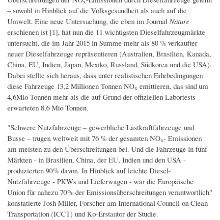
x
– sowohl in Hinblick auf die Volksgesundheit als auch auf die
Umwelt. Eine neue Untersuchung, die eben im Journal
Nature
erschienen ist [1], hat nun die 11 wichtigsten Dieselfahrzeugmärkte
untersucht, die im Jahr 2015 in Summe mehr als 80 % verkaufter
neuer Dieselfahrzeuge repräsentieren (Australien, Brasilien, Kanada,
China, EU, Indien, Japan, Mexiko, Russland, Südkorea und die USA).
Dabei stellte sich heraus, dass unter realistischen Fahrbedingungen
diese Fahrzeuge 13,2 Millionen Tonnen NO
emittieren, das sind um
x
4,6Mio Tonnen mehr als die auf Grund der offiziellen Labortests
erwarteten 8,6 Mio Tonnen.
"Schwere Nutzfahrzeuge – gewerbliche Lastkraftfahrzeuge und
Busse – trugen weltweit mit 76 % der gesamten NO
- Emissionen
x
am meisten zu den Überschreitungen bei. Und die Fahrzeuge in fünf
Märkten - in Brasilien, China, der EU, Indien und den USA -
produzierten 90 % davon. In Hinblick auf leichte Diesel-
Nutzfahrzeuge - PKWs und Lieferwagen - war die Europäische
Union für nahezu 70 % der Emissionsüberschreitungen verantwortlich"
konstatierte Josh Miller, Forscher am International Council on Clean
Transportation (ICCT) und Ko-Erstautor der Studie.