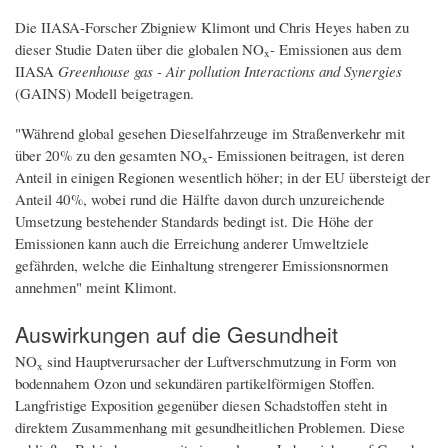
Die IIASA-Forscher Zbigniew Klimont und Chris Heyes haben zu
dieser Studie Daten über die globalen NO
- Emissionen aus dem
x
IIASA
Greenhouse gas - Air pollution Interactions and Synergies
(GAINS) Modell beigetragen.
"Während global gesehen Dieselfahrzeuge im Straßenverkehr mit
über 20 % zu den gesamten NO
- Emissionen beitragen, ist deren
x
Anteil in einigen Regionen wesentlich höher; in der EU übersteigt der
Anteil 40 %, wobei rund die Hälfte davon durch unzureichende
Umsetzung bestehender Standards bedingt ist. Die Höhe der
Emissionen kann auch die Erreichung anderer Umweltziele
gefährden, welche die Einhaltung strengerer Emissionsnormen
annehmen" meint Klimont.
Auswirkungen auf die Gesundheit
NO
sind Hauptverursacher der Luftverschmutzung in Form von
x
bodennahem Ozon und sekundären partikelförmigen Stoffen.
Langfristige Exposition gegenüber diesen Schadstoffen steht in
direktem Zusammenhang mit gesundheitlichen Problemen. Diese