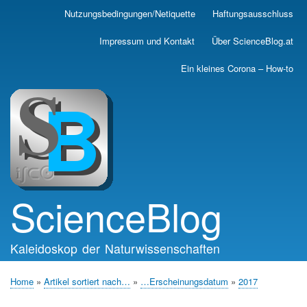
Skip
Nutzungsbedingungen/Netiquette
Haftungsausschluss
Main
to
main
navigation
Impressum und Kontakt
Über ScienceBlog.at
content
Ein kleines Corona – How-to
ScienceBlog
Kaleidoskop der Naturwissenschaften
Home
Artikel sortiert nach…
…Erscheinungsdatum
2017
Breadcrumb