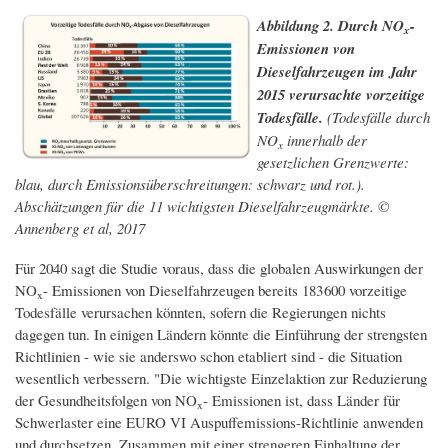
Abbildung 2. Durch NO
-
x
Emissionen von
Dieselfahrzeugen im Jahr
2015 verursachte vorzeitige
Todesfälle.
(Todesfälle durch
NO
innerhalb der
x
gesetzlichen Grenzwerte:
blau, durch Emissionsüberschreitungen: schwarz und rot.).
Abschätzungen für die 11 wichtigsten Dieselfahrzeugmärkte. ©
Annenberg et al, 2017
Für 2040 sagt die Studie voraus, dass die globalen Auswirkungen der
NO
- Emissionen von Dieselfahrzeugen bereits 183 600 vorzeitige
x
Todesfälle verursachen könnten, sofern die Regierungen nichts
dagegen tun. In einigen Ländern könnte die Einführung der strengsten
Richtlinien - wie sie anderswo schon etabliert sind - die Situation
wesentlich verbessern. "Die wichtigste Einzelaktion zur Reduzierung
der Gesundheitsfolgen von NO
- Emissionen ist, dass Länder für
x
Schwerlaster eine EURO VI Auspuffemissions-Richtlinie anwenden
und durchsetzen. Zusammen mit einer strengeren Einhaltung der