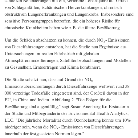
schließen Behinderungen mit ein, verlorene Lebensjahre auf Grund
von Schlaganfällen, ischämischen Herzerkrankungen, chronisch
obstruktiven Lungenerkrankungen und Lungenkrebs. Insbesondere sind
sensitive Personengruppen betroffen, die ein höheres Risiko für
chronische Krankheiten haben wie z.B. die ältere Bevölkerung.
Um die Schäden abschätzen zu können, die durch NO
- Emissionen
x
von Dieselfahrzeugen entstehen, hat die Studie nun Ergebnisse aus
Untersuchungen im realen Fahrbetrieb mit globalen
Atmosphärenmodellierungen, Satellitenbeobachtungen und Modellen
zu Gesundheit, Ernteerträgen und Klima kombiniert.
Die Studie schätzt nun, dass auf Grund der NO
-
x
Emissionsüberschreitungen durch Dieselfahrzeuge weltweit rund 38
000 vorzeitige Todesfälle eingetreten sind, der Großteil davon in der
EU, in China und Indien. Abbildung 2. "Die Folgen für die
Bevölkerung sind augenfällig," sagt Susan Anenberg Ko-Erstautorin
der Studie und Mitbegründerin der Environmental Health Analytics,
LLC. "Die jährliche Mortalität durch Ozonbelastung könnte um 10 %
niedriger sein, wenn die NO
- Emissionen von Dieselfahrzeugen
x
innerhalb der festgesetzten Normen lägen."