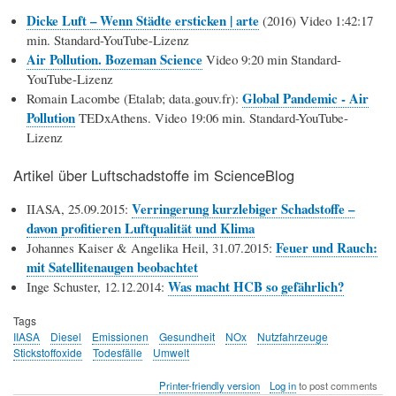
Dicke Luft – Wenn Städte ersticken | arte
(2016) Video 1:42:17
min. Standard-YouTube-Lizenz
Air Pollution. Bozeman Science
Video 9:20 min Standard-
YouTube-Lizenz
Global Pandemic - Air
Romain Lacombe (Etalab; data.gouv.fr):
Pollution
TEDxAthens. Video 19:06 min. Standard-YouTube-
Lizenz
Artikel über Luftschadstoffe im ScienceBlog
Verringerung kurzlebiger Schadstoffe –
IIASA, 25.09.2015:
davon profitieren Luftqualität und Klima
Feuer und Rauch:
Johannes Kaiser & Angelika Heil, 31.07.2015:
mit Satellitenaugen beobachtet
Was macht HCB so gefährlich?
Inge Schuster, 12.12.2014:
Tags
IIASA
Diesel
Emissionen
Gesundheit
NOx
Nutzfahrzeuge
Stickstoffoxide
Todesfälle
Umwelt
Printer-friendly version
Log in
to post comments