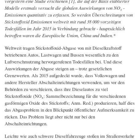
vorgestern eine Studie erschienen [1], die auf der Basis etablierter
Modelle erstmals versucht die globalen Auswirkungen von NO
-
x
Emissionen quantitativ zu erfassen. So werden Überschreitungen von
Stickstoffoxid Emissionen weltweit mit rund 38 000 vorzeitigen
Todesfällen im Jahr 2015 in Verbindung gebracht - hauptsächlich
betroffen waren die Europäische Union, China und Indien.*
Weltweit tragen Stickstoffoxid-Abgase von mit Dieselkraftstoff
betriebenen Autos, Lastwagen und Bussen wesentlich zu den
Luftverschmutzung hervorgerufenen Todesfällen bei. Und diese
Auswirkungen der Abgase steigen an – trotz gesetzlichen
Grenzwerten. Als 2015 aufgedeckt wurde, dass Volkswagen und
andere Hersteller Abschalteinrichtungen verwenden, um vor den
Behörden zu verschleiern, dass ihre Dieselautos zu viel
Stickstoffoxide (NO
: Sammelbezeichnung für die verschiedenen
x
gasförmigen Oxide des Stickstoffs; Anm. Red.) produzieren, half dies
das Abgasproblem in den Blickpunkt öffentlicher Aufmerksamkeit zu
rücken. Das Problem liegt aber nicht nur bei den
Abschalteinrichtungen.
Leichte wie auch schwere Dieselfahrzeuge stoßen im Straßenverkehr