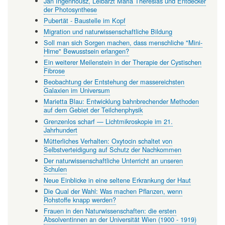
Jan Ingenhousz, Leibarzt Maria Theresias und Entdecker
der Photosynthese
Pubertät - Baustelle im Kopf
Migration und naturwissenschaftliche Bildung
Soll man sich Sorgen machen, dass menschliche "Mini-
Hirne" Bewusstsein erlangen?
Ein weiterer Meilenstein in der Therapie der Cystischen
Fibrose
Beobachtung der Entstehung der massereichsten
Galaxien im Universum
Marietta Blau: Entwicklung bahnbrechender Methoden
auf dem Gebiet der Teilchenphysik
Grenzenlos scharf — Lichtmikroskopie im 21.
Jahrhundert
Mütterliches Verhalten: Oxytocin schaltet von
Selbstverteidigung auf Schutz der Nachkommen
Der naturwissenschaftliche Unterricht an unseren
Schulen
Neue Einblicke in eine seltene Erkrankung der Haut
Die Qual der Wahl: Was machen Pflanzen, wenn
Rohstoffe knapp werden?
Frauen in den Naturwissenschaften: die ersten
Absolventinnen an der Universität Wien (1900 - 1919)