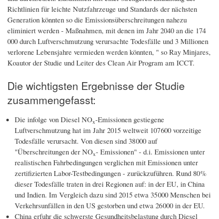
Richtlinien für leichte Nutzfahrzeuge und Standards der nächsten
Generation könnten so die Emissionsüberschreitungen nahezu
eliminiert werden - Maßnahmen, mit denen im Jahr 2040 an die 174
000 durch Luftverschmutzung verursachte Todesfälle und 3 Millionen
verlorene Lebensjahre vermieden werden könnten, " so Ray Minjares,
Koautor der Studie und Leiter des Clean Air Program am ICCT.
Die wichtigsten Ergebnisse der Studie
zusammengefasst:
Die infolge von Diesel NO
-Emissionen gestiegene
x
Luftverschmutzung hat im Jahr 2015 weltweit 107 600 vorzeitige
Todesfälle verursacht. Von diesen sind 38 000 auf
"Überschreitungen der NO
- Emissionen" - d.i. Emissionen unter
x
realistischen Fahrbedingungen verglichen mit Emissionen unter
zertifizierten Labor-Testbedingungen - zurückzuführen. Rund 80 %
dieser Todesfälle traten in drei Regionen auf: in der EU, in China
und Indien. Im Vergleich dazu sind 2015 etwa 35 000 Menschen bei
Verkehrsunfällen in den US gestorben und etwa 26 000 in der EU.
China erfuhr die schwerste Gesundheitsbelastung durch Diesel