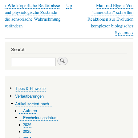
‹
Wie körperliche Bedürfnisse
Up
Manfred Eigen: Von
Book
und physiologische Zustände
"unmessbar" schnellen
traversal
die sensorische Wahrnehmung
Reaktionen zur Evolution
verändern
komplexer biologischer
links
›
Systeme
for
Überschreitungen
Search
von
Search
Diesel-
Emissionen
—
Tipps & Hinweise
Auswirkungen
Verlautbarungen
auf
Artikel sortiert nach…
die
…Autoren
globale
…Erscheinungsdatum
2026
Gesundheit
2025
und
2024