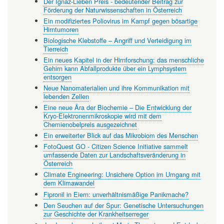
Der Ignaz-Lieben Preis - bedeutender Beitrag zur
Förderung der Naturwissenschaften in Österreich
Ein modifiziertes Poliovirus im Kampf gegen bösartige
Hirntumoren
Biologische Klebstoffe – Angriff und Verteidigung im
Tierreich
Ein neues Kapitel in der Hirnforschung: das menschliche
Gehirn kann Abfallprodukte über ein Lymphsystem
entsorgen
Neue Nanomaterialien und ihre Kommunikation mit
lebenden Zellen
Eine neue Ära der Biochemie – Die Entwicklung der
Kryo-Elektronenmikroskopie wird mit dem
Chemienobelpreis ausgezeichnet
Ein erweiterter Blick auf das Mikrobiom des Menschen
FotoQuest GO - Citizen Science Initiative sammelt
umfassende Daten zur Landschaftsveränderung in
Österreich
Climate Engineering: Unsichere Option im Umgang mit
dem Klimawandel
Fipronil in Eiern: unverhältnismäßige Panikmache?
Den Seuchen auf der Spur: Genetische Untersuchungen
zur Geschichte der Krankheitserreger