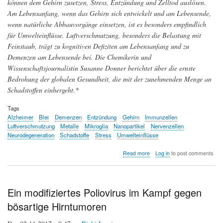
können dem Gehirn zusetzen, Stress, Entzündung und Zelltod auslösen.
Am Lebensanfang, wenn das Gehirn sich entwickelt und am Lebensende,
wenn natürliche Abbauvorgänge einsetzen, ist es besonders empfindlich
für Umwelteinflüsse. Luftverschmutzung, besonders die Belastung mit
Feinstaub, trägt zu kognitiven Defiziten am Lebensanfang und zu
Demenzen am Lebensende bei. Die Chemikerin und
Wissenschaftsjournalistin Susanne Donner berichtet über die ernste
Bedrohung der globalen Gesundheit, die mit der zunehmenden Menge an
Schadstoffen einhergeht.*
Tags
Alzheimer
Blei
Demenzen
Entzündung
Gehirn
Immunzellen
Luftverschmutzung
Metalle
Mikroglia
Nanopartikel
Nervenzellen
Neurodegeneration
Schadstoffe
Stress
Umwelteinflüsse
about
Read more
Log in
to post comments
Schadstoffe
-
Pathogene
Effekte
Ein modifiziertes Poliovirus im Kampf gegen
auf
bösartige Hirntumoren
die
grauen
Zellen