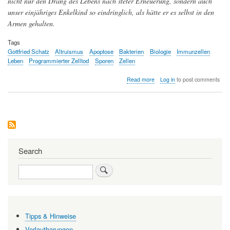
nicht nur den Drang des Lebens nach steter Erneuerung, sondern auch
unser einjähriges Enkelkind so eindringlich, als hätte er es selbst in den
Armen gehalten.
Tags
Gottfried Schatz
Altruismus
Apoptose
Bakterien
Biologie
Immunzellen
Leben
Programmierter Zelltod
Sporen
Zellen
about
Read more
Log in
to post comments
Des
Lebens
Bruder
—
Wie
Zellen
mit
ihrem
Search
Selbstmord
dem
Search
Leben
dienen
Tipps & Hinweise
Verlautbarungen