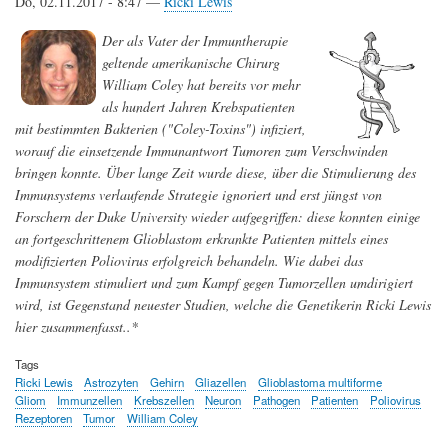
Do, 02.11.2017 - 8:47 —
Ricki Lewis
Der als Vater der Immuntherapie
geltende amerikanische Chirurg
William Coley hat bereits vor mehr
als hundert Jahren Krebspatienten
mit bestimmten Bakterien ("Coley-Toxins") infiziert,
worauf die einsetzende Immunantwort Tumoren zum Verschwinden
bringen konnte. Über lange Zeit wurde diese, über die Stimulierung des
Immunsystems verlaufende Strategie ignoriert und erst jüngst von
Forschern der Duke University wieder aufgegriffen: diese konnten einige
an fortgeschrittenem Glioblastom erkrankte Patienten mittels eines
modifizierten Poliovirus erfolgreich behandeln. Wie dabei das
Immunsystem stimuliert und zum Kampf gegen Tumorzellen umdirigiert
wird, ist Gegenstand neuester Studien, welche die Genetikerin Ricki Lewis
hier zusammenfasst..*
Tags
Ricki Lewis
Astrozyten
Gehirn
Gliazellen
Glioblastoma multiforme
Gliom
Immunzellen
Krebszellen
Neuron
Pathogen
Patienten
Poliovirus
Rezeptoren
Tumor
William Coley