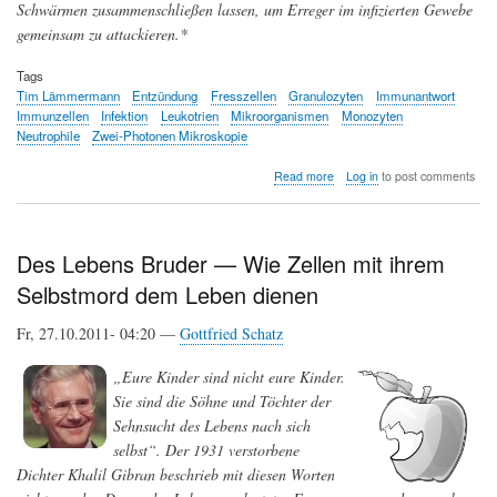
Schwärmen zusammenschließen lassen, um Erreger im infizierten Gewebe
gemeinsam zu attackieren.*
Tags
Tim Lämmermann
Entzündung
Fresszellen
Granulozyten
Immunantwort
Immunzellen
Infektion
Leukotrien
Mikroorganismen
Monozyten
Neutrophile
Zwei-Photonen Mikroskopie
about
Read more
Log in
to post comments
Schwärme
von
Zellen
der
Des Lebens Bruder — Wie Zellen mit ihrem
angeborenen
Selbstmord dem Leben dienen
Immunantwort
bekämpfen
eindringende
Fr, 27.10.2011- 04:20 —
Gottfried Schatz
Mikroorganismen
„Eure Kinder sind nicht eure Kinder.
Sie sind die Söhne und Töchter der
Sehnsucht des Lebens nach sich
selbst“. Der 1931 verstorbene
Dichter Khalil Gibran beschrieb mit diesen Worten