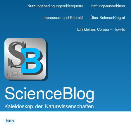
Skip
Nutzungsbedingungen/Netiquette
Haftungsausschluss
Main
to
main
navigation
Impressum und Kontakt
Über ScienceBlog.at
content
Ein kleines Corona – How-to
ScienceBlog
Kaleidoskop der Naturwissenschaften
Home
Breadcrumb