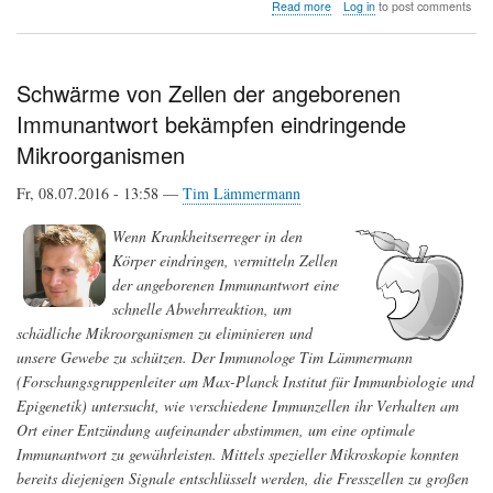
about
Read more
Log in
to post comments
Ein
modifiziertes
Poliovirus
im
Schwärme von Zellen der angeborenen
Kampf
Immunantwort bekämpfen eindringende
gegen
bösartige
Mikroorganismen
Hirntumoren
Fr, 08.07.2016 - 13:58 —
Tim Lämmermann
Wenn Krankheitserreger in den
Körper eindringen, vermitteln Zellen
der angeborenen Immunantwort eine
schnelle Abwehrreaktion, um
schädliche Mikroorganismen zu eliminieren und
unsere Gewebe zu schützen. Der Immunologe Tim Lämmermann
(Forschungsgruppenleiter am Max-Planck Institut für Immunbiologie und
Epigenetik) untersucht, wie verschiedene Immunzellen ihr Verhalten am
Ort einer Entzündung aufeinander abstimmen, um eine optimale
Immunantwort zu gewährleisten. Mittels spezieller Mikroskopie konnten
bereits diejenigen Signale entschlüsselt werden, die Fresszellen zu großen