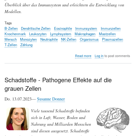
Überblick über das Immunsystem und erleichtern die Entwicklung von
Modellen.
Tags
B-Zellen
Dendritische Zellen
Eosinophile
Immunsystem
Immunzellen
Knochenmark
Leukozyten
Lymphsystem
Makrophagen
Mastzellen
Mensch
Monozyten
Neutrophile
NK-Zellen
Organismus
Plasmazellen
T-Zellen
Zählung
about
Read more
Log in
to post comments
Die
Vermessung
der
menschlichen
Schadstoffe - Pathogene Effekte auf die
Immunzellen
grauen Zellen
Do. 13.07.2023—
Susanne Donner
Viele tausend Schadstoffe befinden
sich in Luft, Wasser, Boden und
Nahrung und Milliarden Menschen
sind diesen ausgesetzt. Schadstoffe