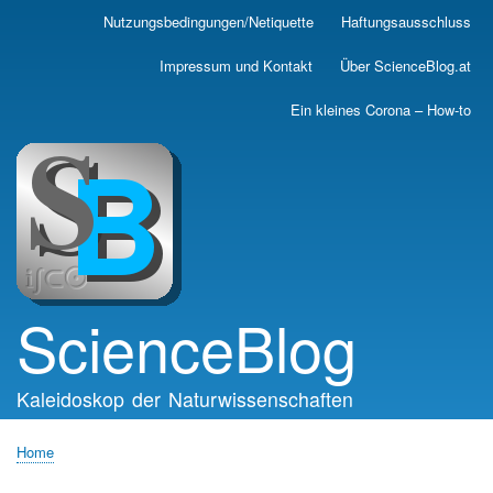
Skip
Nutzungsbedingungen/Netiquette
Haftungsausschluss
Main
to
main
navigation
Impressum und Kontakt
Über ScienceBlog.at
content
Ein kleines Corona – How-to
ScienceBlog
Kaleidoskop der Naturwissenschaften
Home
Breadcrumb