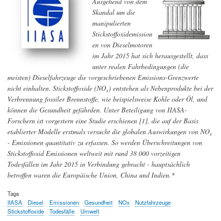
Ausgehend von dem
Antibiotika-
Skandal um die
resistenten
manipulierten
Bakterien
stoppen
Stickstoffoxidemission
en von Dieselmotoren
im Jahr 2015 hat sich herausgestellt, dass
unter realen Fahrbedingungen (die
meisten) Dieselfahrzeuge die vorgeschriebenen Emissions-Grenzwerte
nicht einhalten. Stickstoffoxide (NO
) entstehen als Nebenprodukte bei der
x
Verbrennung fossiler Brennstoffe, wie beispielsweise Kohle oder Öl, und
können die Gesundheit gefährden. Unter Beteiligung von IIASA-
Forschern ist vorgestern eine Studie erschienen [1], die auf der Basis
etablierter Modelle erstmals versucht die globalen Auswirkungen von NO
x
- Emissionen quantitativ zu erfassen. So werden Überschreitungen von
Stickstoffoxid Emissionen weltweit mit rund 38 000 vorzeitigen
Todesfällen im Jahr 2015 in Verbindung gebracht - hauptsächlich
betroffen waren die Europäische Union, China und Indien.*
Tags
IIASA
Diesel
Emissionen
Gesundheit
NOx
Nutzfahrzeuge
Stickstoffoxide
Todesfälle
Umwelt