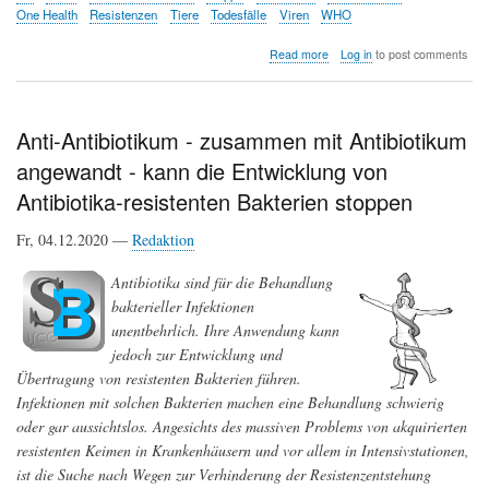
One Health
Resistenzen
Tiere
Todesfälle
Viren
WHO
about
Read more
Log in
to post comments
Die
globale
Krise
der
Anti-Antibiotikum - zusammen mit Antibiotikum
Antibiotikaresistenz
angewandt - kann die Entwicklung von
und
diesbezügliches
Antibiotika-resistenten Bakterien stoppen
Wissen
und
Fr, 04.12.2020 —
Redaktion
Verhaltensweisen
der
EU-
Antibiotika sind für die Behandlung
Bürger
bakterieller Infektionen
(Spezial
unentbehrlich. Ihre Anwendung kann
Eurobarometer
522)
jedoch zur Entwicklung und
Übertragung von resistenten Bakterien führen.
Infektionen mit solchen Bakterien machen eine Behandlung schwierig
oder gar aussichtslos. Angesichts des massiven Problems von akquirierten
resistenten Keimen in Krankenhäusern und vor allem in Intensivstationen,
ist die Suche nach Wegen zur Verhinderung der Resistenzentstehung