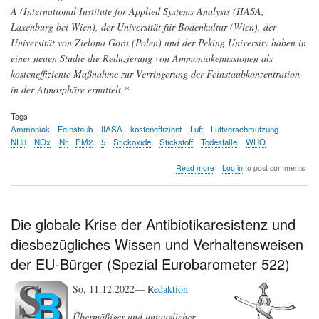
A (International Institute for Applied Systems Analysis (IIASA,
Laxenburg bei Wien), der Universität für Bodenkultur (Wien), der
Universität von Zielona Gora (Polen) und der Peking University haben in
einer neuen Studie die Reduzierung von Ammoniakemissionen als
kosteneffiziente Maßnahme zur Verringerung der Feinstaubkonzentration
in der Atmosphäre ermittelt.*
Tags
Ammoniak
Feinstaub
IIASA
kosteneffizient
Luft
Luftverschmutzung
NH3
NOx
Nr
PM2
5
Stickoxide
Stickstoff
Todesfälle
WHO
about
Read more
Log in
to post comments
Luftverschmutzung
in
Europa:
Ammoniak
Die globale Krise der Antibiotikaresistenz und
sollte
diesbezügliches Wissen und Verhaltensweisen
vordringlich
reduziert
der EU-Bürger (Spezial Eurobarometer 522)
werden
So, 11.12.2022— R
edaktion
Übermäßiger und untauglicher