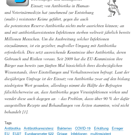
Einsatz von Antibiotika in Human-
und Veterinärmedizin hat zunehmend zur Entstehung
(multi-) resistenter Keime geführt, gegen die auch
die potentesten Reserve-Antibiotika nichts mehr ausrichten können; an
und mit antibiotikaresistenten Infektionen sterben weltweit jährlich bereits
Millionen Menschen. Um die Ausbreitung solcher Infektionen
einzudämmen, ist ein gezielter, maßvoller Umgang mit Antibiotika
erforderlich. Dies setzt ausreichende Kenntnisse über Antibiotika, deren
Gebrauch und Risiken voraus. Seit 2009 hat die EU-Kommission ihre
Bürger nun bereits zum fünften Mal hinsichtlich ihres diesbezüglichen
Wissenstands, ihrer Einstellungen und Verhaltensweisen befragt. Laut der
diesjährigen Umfrage ist der Einsatz von Antibiotika zwar auf den bislang
niedrigsten Wert gesunken, allerdings nimmt die Hälfte der Befragten
fälschlicherweise an, dass Antibiotika gegen Virusinfektionen wirken und
wendet diese auch dagegen an -
das Problem, dasss über 90 % der dafür
ausgestellten Rezepte und Behandlungen von Ärzten stammten, wird nicht
behandelt
[1].
Tags
Antibiotika
Antibiotikaresistenz
Bakterien
COVID-19
Erkältung
Erreger
EU
EU27
Eurobarometer 522
Grippe
Infektionen
multiresistent