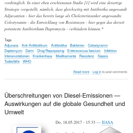
vordringlich. In einer eben erschienenen Studie [1] wird eine derartige
Strategie vorgestellt, nämlich, dass gleichzeitig mit Antibiotka angewandt
Adjuvantien - hier das bereits lange als Cholesterinsenker angewandte
Colestyramin - die Entwicklung von Resistenzen - hier gegen das derzeit
potenteste Antibiotikum Daptomycin - verhindern können.*
Tags
Adjuvans
Anti-Antibiotikum
Antibiotika
Bakterien
Colestyramin
Daptomycin
Darm
Drug Repurposing
Enterococcus faecium
Infektion
Intensivstationen
Krankenhaus
Medikamente
Resistenz
Sepsis
Todesfälle
WHO
about
Read more
Log in
to post comments
Anti-
Antibiotikum
-
zusammen
Überschreitungen von Diesel-Emissionen —
mit
Auswirkungen auf die globale Gesundheit und
Antibiotikum
angewandt
Umwelt
-
kann
Do, 18.05.2017 - 15:33 —
die
IIASA
Entwicklung
von