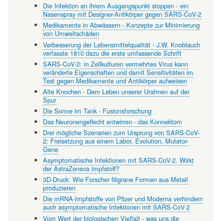
Die Infektion an ihrem Ausgangspunkt stoppen - ein
Nasenspray mit Designer-Antikörper gegen SARS-CoV-2
Medikamente in Abwässern - Konzepte zur Minimierung
von Umweltschäden
Verbesserung der Lebensmittelqualität - J.W. Knoblauch
verfasste 1810 dazu die erste umfassende Schrift
SARS-CoV-2: in Zellkulturen vermehrtes Virus kann
veränderte Eigenschaften und damit Sensitivitäten im
Test gegen Medikamente und Antikörper aufweisen
Alte Knochen - Dem Leben unserer Urahnen auf der
Spur
Die Sonne im Tank - Fusionsforschung
Das Neuronengeflecht entwirren - das Konnektom
Drei mögliche Szenarien zum Ursprung von SARS-CoV-
2: Freisetzung aus einem Labor, Evolution, Mutator-
Gene
Asymptomatische Infektionen mit SARS-CoV-2. Wirkt
der AstraZeneca Impfstoff?
3D-Druck: Wie Forscher filigrane Formen aus Metall
produzieren
Die mRNA-Impfstoffe von Pfizer und Moderna verhindern
auch asymptomatische Infektionen mit SARS-CoV-2
Vom Wert der biologischen Vielfalt - was uns die