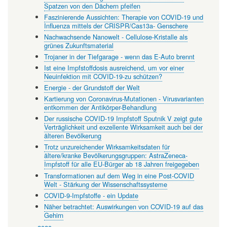
Spatzen von den Dächern pfeifen
Faszinierende Aussichten: Therapie von COVID-19 und
Influenza mittels der CRISPR/Cas13a- Genschere
Nachwachsende Nanowelt - Cellulose-Kristalle als
grünes Zukunftsmaterial
Trojaner in der Tiefgarage - wenn das E-Auto brennt
Ist eine Impfstoffdosis ausreichend, um vor einer
Neuinfektion mit COVID-19-zu schützen?
Energie - der Grundstoff der Welt
Kartierung von Coronavirus-Mutationen - Virusvarianten
entkommen der Antikörper-Behandlung
Der russische COVID-19 Impfstoff Sputnik V zeigt gute
Verträglichkeit und exzellente Wirksamkeit auch bei der
älteren Bevölkerung
Trotz unzureichender Wirksamkeitsdaten für
ältere/kranke Bevölkerungsgruppen: AstraZeneca-
Impfstoff für alle EU-Bürger ab 18 Jahren freigegeben
Transformationen auf dem Weg in eine Post-COVID
Welt - Stärkung der Wissenschaftssysteme
COVID-9-Impfstoffe - ein Update
Näher betrachtet: Auswirkungen von COVID-19 auf das
Gehirn