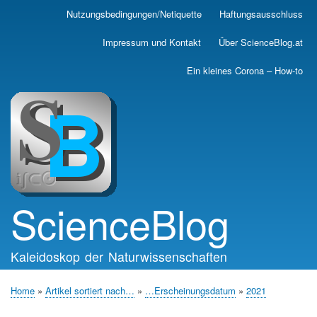
Skip
Nutzungsbedingungen/Netiquette
Haftungsausschluss
Main
to
main
navigation
Impressum und Kontakt
Über ScienceBlog.at
content
Ein kleines Corona – How-to
ScienceBlog
Kaleidoskop der Naturwissenschaften
Home
Artikel sortiert nach…
…Erscheinungsdatum
2021
Breadcrumb