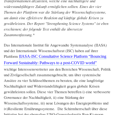
Transformationen abzuleiten, welche eine nachhaltigere und
widerstandsfähigere Zukunft ermöglichen sollten. Eines der vier
Themen der Plattform war die Stärkung der Wissenschaftssysteme,
um damit eine effektivere Reaktion auf künftige globale Krisen zu
gewährleisten. Der Report "Strengthening Science Systems" ist eben
erschienen; der folgende Text enthält die übersetzte
Zusammenfassung.*
Das Internationale Institut für Angewandte Systemanalyse (IIASA)
und der Internationale Wissenschaftsrat (ISC) haben auf ihrer
Plattform
IIASA-ISC Consultative Science Platform “Bouncing
Forward Sustainably: Pathways to a post-COVID world”
wichtige Interessensvertreter aus den Bereichen Wissenschaft, Politik
und Zivilgesellschaft zusammengebracht, um über systemische
Ansätze zu vier Schlüsselthemen zu beraten, die eine langfristige
Nachhaltigkeit und Widerstandsfähigkeit gegen globale Krisen
gewährleisten sollen. Diese vier Themen betreffen i) eine verbesserte
Governance der Nachhaltigkeit, ii) eine Stärkung der
Wissenschaftssysteme, iii) neue Lösungen des Energieproblems und
iv)Resiliente Ernährungssysteme. Die Schirmherrschaft über diese
Initiative hat der ehemalige UNO-Generalsekretär Ban-Ki-moon