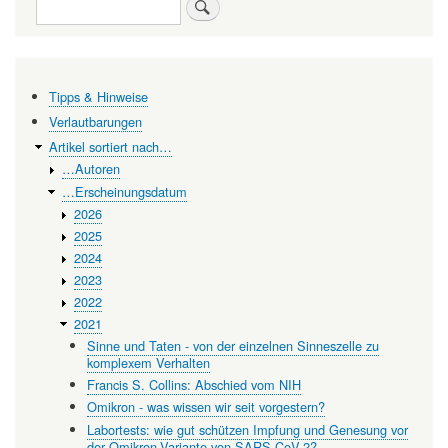
Weg
Search
in
eine
Post-
Tipps & Hinweise
COVID
Verlautbarungen
Welt
Artikel sortiert nach…
…Autoren
-
…Erscheinungsdatum
Stärkung
2026
der
2025
2024
Wissenschaftssysteme
2023
2022
2021
Sinne und Taten - von der einzelnen Sinneszelle zu
komplexem Verhalten
Francis S. Collins: Abschied vom NIH
Omikron - was wissen wir seit vorgestern?
Labortests: wie gut schützen Impfung und Genesung vor
der Omikron-Variante von SARS-CoV-2?