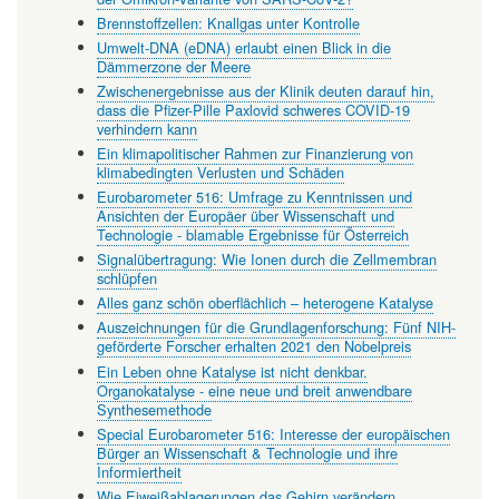
Brennstoffzellen: Knallgas unter Kontrolle
Umwelt-DNA (eDNA) erlaubt einen Blick in die
Dämmerzone der Meere
Zwischenergebnisse aus der Klinik deuten darauf hin,
dass die Pfizer-Pille Paxlovid schweres COVID-19
verhindern kann
Ein klimapolitischer Rahmen zur Finanzierung von
klimabedingten Verlusten und Schäden
Eurobarometer 516: Umfrage zu Kenntnissen und
Ansichten der Europäer über Wissenschaft und
Technologie - blamable Ergebnisse für Österreich
Signalübertragung: Wie Ionen durch die Zellmembran
schlüpfen
Alles ganz schön oberflächlich – heterogene Katalyse
Auszeichnungen für die Grundlagenforschung: Fünf NIH-
geförderte Forscher erhalten 2021 den Nobelpreis
Ein Leben ohne Katalyse ist nicht denkbar.
Organokatalyse - eine neue und breit anwendbare
Synthesemethode
Special Eurobarometer 516: Interesse der europäischen
Bürger an Wissenschaft & Technologie und ihre
Informiertheit
Wie Eiweißablagerungen das Gehirn verändern