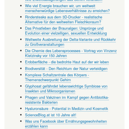
Wie viel Energie brauchen wir, um weltweit
menschenwürdige Lebensverhältnisse zu erreichen?
Rindersteaks aus dem 3D-Drucker - realistische
Alternative für den weltweiten Fleischkonsum?
Das Privatleben der Braunalgen: Ursprünge und
Evolution einer vielzelligen, sexuellen Entwicklung
Weltweite Ausbreitung der Delta-Variante und Rückkehr
zu Großveranstaltungen
Die Chemie des Lebensprocesses - Vortrag von Vinzenz
Kletzinsky vor 150 Jahren
Erdoberfläche - die bedrohte Haut auf der wir leben
Biodiversität - Den Reichtum der Natur verteidigen
Komplexe Schaltzentrale des Körpers -
Themenschwerpunkt Gehirn
Glyphosat gefährdet lebenswichtige Symbiose von
Insekten und Mikroorganismen
Phagen und Vakzinen im Kampf gegen Antibiotika-
resistente Bakterien
Hyaluronsäure - Potential in Medizin und Kosmetik
ScienceBlog.at ist 10 Jahre alt!
Was uns Facebook über Ernährungsgewohnheiten
erzählen kann