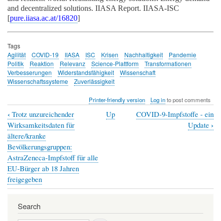
and decentralized solutions.
IIASA Report. IIASA-ISC
[
pure.iiasa.ac.at/16820
]
Tags
Agilität
COVID-19
IIASA
ISC
Krisen
Nachhaltigkeit
Pandemie
Politik
Reaktion
Relevanz
Science-Plattform
Transformationen
Verbesserungen
Widerstandsfähigkeit
Wissenschaft
Wissenschaftssysteme
Zuverlässigkeit
Printer-friendly version
Log in
to post comments
‹
Trotz unzureichender
Up
COVID-9-Impfstoffe - ein
Book
›
Wirksamkeitsdaten für
Update
traversal
ältere/kranke
Bevölkerungsgruppen:
links
AstraZeneca-Impfstoff für alle
for
EU-Bürger ab 18 Jahren
Transformationen
freigegeben
auf
dem
Search