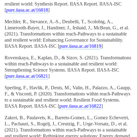
resilient world: Synthesis Report. IIASA Report. IIASA-ISC
[
pure.iiasa.ac.at/16818
]
Mechler, R., Stevance, A.-S., Deubelli, T., Scolobig, A.,
Linnerooth-Bayer, J., Handmer, J., Irshaid, J., McBean, G., et al.
(2021). Transformations within reach-Pathways to a sustainable
and resilient world: Enhancing Governance for Sustainability.
IIASA Report. IIASA-ISC [
pure.iiasa.ac.at/16819
]
Rovenskaya, E., Kaplan, D., & Sizov, S. (2021). Transformations
within reach-Pathways to a sustainable and resilient world:
Strengthening Science Systems. IIASA Report. IIASA-ISC
[
pure.iiasa.ac.at/16821
]
Sperling, F., Havlik, P., Denis, M., Valin, H., Palazzo, A., Gaupp,
F., & Visconti, P. (2020). Transformations within reach-Pathways
to a sustainable and resilient world: Resilient Food Systems.
IIASA Report. IIASA-ISC [
pure.iiasa.ac.at/16822
]
Zakeri, B., Paulavets, K., Barreto-Gomez, L., Gomez Echeverri,
L., Pachauri, S., Rogelj, J., Creutzig, F., Urge-Vorsatz, D., et al.
(2021). Transformations within reach-Pathways to a sustainable
and resilient world: Rethinking energy solutions: Energy demand