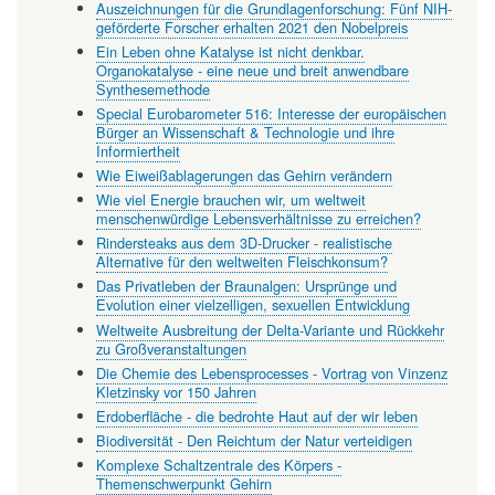
Auszeichnungen für die Grundlagenforschung: Fünf NIH-
geförderte Forscher erhalten 2021 den Nobelpreis
Ein Leben ohne Katalyse ist nicht denkbar.
Organokatalyse - eine neue und breit anwendbare
Synthesemethode
Special Eurobarometer 516: Interesse der europäischen
Bürger an Wissenschaft & Technologie und ihre
Informiertheit
Wie Eiweißablagerungen das Gehirn verändern
Wie viel Energie brauchen wir, um weltweit
menschenwürdige Lebensverhältnisse zu erreichen?
Rindersteaks aus dem 3D-Drucker - realistische
Alternative für den weltweiten Fleischkonsum?
Das Privatleben der Braunalgen: Ursprünge und
Evolution einer vielzelligen, sexuellen Entwicklung
Weltweite Ausbreitung der Delta-Variante und Rückkehr
zu Großveranstaltungen
Die Chemie des Lebensprocesses - Vortrag von Vinzenz
Kletzinsky vor 150 Jahren
Erdoberfläche - die bedrohte Haut auf der wir leben
Biodiversität - Den Reichtum der Natur verteidigen
Komplexe Schaltzentrale des Körpers -
Themenschwerpunkt Gehirn