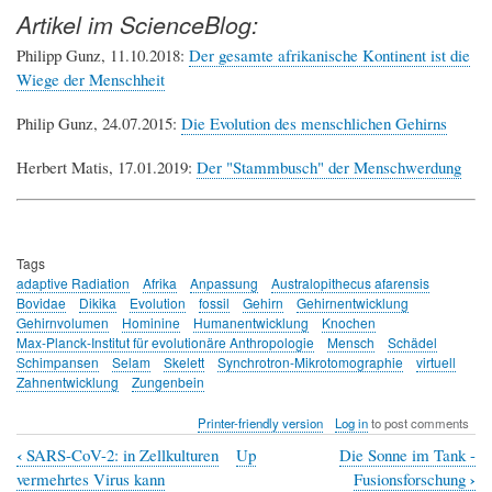
Artikel im ScienceBlog:
Philipp Gunz, 11.10.2018:
Der gesamte afrikanische Kontinent ist die
Wiege der Menschheit
Philip Gunz, 24.07.2015:
Die Evolution des menschlichen Gehirns
Herbert Matis, 17.01.2019:
Der "Stammbusch" der Menschwerdung
Tags
adaptive Radiation
Afrika
Anpassung
Australopithecus afarensis
Bovidae
Dikika
Evolution
fossil
Gehirn
Gehirnentwicklung
Gehirnvolumen
Hominine
Humanentwicklung
Knochen
Max-Planck-Institut für evolutionäre Anthropologie
Mensch
Schädel
Schimpansen
Selam
Skelett
Synchrotron-Mikrotomographie
virtuell
Zahnentwicklung
Zungenbein
Printer-friendly version
Log in
to post comments
‹
SARS-CoV-2: in Zellkulturen
Up
Die Sonne im Tank -
Book
›
vermehrtes Virus kann
Fusionsforschung