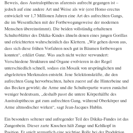
Beweis, dass Australopithecus afarensis aufrecht gegangen ist –
jedoch auf eine andere Art und Weise als wir (erst Homo erectus
entwickelt vor 1,7 Millionen Jahren eine Art des aufrechten Gangs,
die im Wesentlichen mit der Fortbewegungsweise der modernen
Menschen übereinstimmt). Die beiden vollständig erhaltenen
Schulterblätter des Dikika-Kindes ähneln denen eines jungen Gorillas
und erleichterten wahrscheinlich das Klettern. „Wir gehen davon aus,
dass sich diese frühen Vorfahren noch gut in Bäumen fortbewegen
konnten“, erklärt Gunz. Was auch nicht weiter verwundert:
Verschiedene Strukturen und Organe evolvieren in der Regel
unterschiedlich schnell, sodass ein Mosaik von ursprünglichen und
abgeleiteten Merkmalen entsteht. Jene Selektionskräfte, die den
aufrechten Gang hervorbrachten, haben zuerst auf die Hinterbeine und
das Becken gewirkt; die Arme und die Schulterpartie waren zunächst
weniger bedeutsam, „deshalb passt die untere Körperhälfte des
Australopithecus gut zum aufrechten Gang, während Oberkörper und
Arme altmodischer wirken“, sagt Jean-Jacques Hublin.
Ein besonders seltener und aufregender Teil des Dikika-Fundes ist das
Zungenbein. Dieser zarte Knochen hält Zunge und Kehlkopf in
Position. Er spielt vermutlich eine wichtige Rolle bei der Produktion