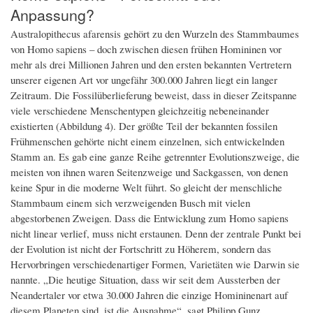
Anpassung?
Australopithecus afarensis gehört zu den Wurzeln des Stammbaumes
von Homo sapiens – doch zwischen diesen frühen Homininen vor
mehr als drei Millionen Jahren und den ersten bekannten Vertretern
unserer eigenen Art vor ungefähr 300.000 Jahren liegt ein langer
Zeitraum. Die Fossilüberlieferung beweist, dass in dieser Zeitspanne
viele verschiedene Menschentypen gleichzeitig nebeneinander
existierten (Abbildung 4). Der größte Teil der bekannten fossilen
Frühmenschen gehörte nicht einem einzelnen, sich entwickelnden
Stamm an. Es gab eine ganze Reihe getrennter Evolutionszweige, die
meisten von ihnen waren Seitenzweige und Sackgassen, von denen
keine Spur in die moderne Welt führt. So gleicht der menschliche
Stammbaum einem sich verzweigenden Busch mit vielen
abgestorbenen Zweigen. Dass die Entwicklung zum Homo sapiens
nicht linear verlief, muss nicht erstaunen. Denn der zentrale Punkt bei
der Evolution ist nicht der Fortschritt zu Höherem, sondern das
Hervorbringen verschiedenartiger Formen, Varietäten wie Darwin sie
nannte. „Die heutige Situation, dass wir seit dem Aussterben der
Neandertaler vor etwa 30.000 Jahren die einzige Homininenart auf
diesem Planeten sind, ist die Ausnahme“, sagt Philipp Gunz.