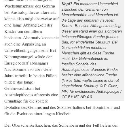
Kopf?
Ein markanter Unterschied
Wachstumsphase des Gehirns
zwischen den Gehirnen von
bei Australopithecus afarensis
Menschenaffen und Menschen ist
könnte also möglicherweise auf
die Lage des primären visuellen
eine lange Abhängigkeit der
Kortex. Bei allen Affengehirnen liegt
Kinder von den Eltern
dieser am Rand einer gut sichtbaren
hindeuten. Alternativ könnte sie
halbmondförmigen Furche (rechtes
Bild, rot eingefärbte Struktur). Bei
auch eine Anpassung an
Gehirnabdrücken moderner
Umweltbedingungen sein: Bei
Menschen gibt es diese Furche
Nahrungsmangel würde der
nicht. Der Gehirnabdruck im
Energiebedarf abhängiger
fossilen Schädel des
Nachkommen so über viele
Australopithecus afarensis-Kindes
Jahre verteilt. In beiden Fällen
besitzt eine affenähnliche Furche
(linkes Bild, weiße Linien in der rot
bildete das lange
eingefärbten Struktur). © P. Gunz,
Gehirnwachstum bei
MPI für evolutionäre Anthropologie /
Australopithecus afarensis eine
CC BY-NC-ND 4.0
Grundlage für die spätere
Evolution des Gehirns und des Sozialverhaltens bei Homininen, und
für die Evolution einer langen Kindheit.
Der Oberschenkelknochen, das Schienbein und der Fuß liefern den