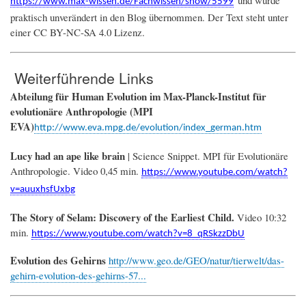
https://www.max-wissen.de/Fachwissen/show/5599
praktisch unverändert in den Blog übernommen. Der Text steht unter
einer CC BY-NC-SA 4.0 Lizenz.
Weiterführende Links
Abteilung für Human Evolution im Max-Planck-Institut für
evolutionäre Anthropologie (MPI
EVA)
http://www.eva.mpg.de/evolution/index_german.htm
Lucy had an ape like brain
| Science Snippet. MPI für Evolutionäre
Anthropologie. Video 0,45 min.
https://www.youtube.com/watch?
v=auuxhsfUxbg
The Story of Selam: Discovery of the Earliest Child.
Video 10:32
min.
https://www.youtube.com/watch?v=8_qRSkzzDbU
Evolution des Gehirns
http://www.geo.de/GEO/natur/tierwelt/das-
gehirn-evolution-des-gehirns-57...