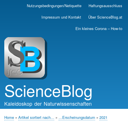
Skip
Nutzungsbedingungen/Netiquette
Haftungsausschluss
Main
to
main
navigation
Impressum und Kontakt
Über ScienceBlog.at
content
Ein kleines Corona – How-to
ScienceBlog
Kaleidoskop der Naturwissenschaften
Home
Artikel sortiert nach…
…Erscheinungsdatum
2021
Breadcrumb