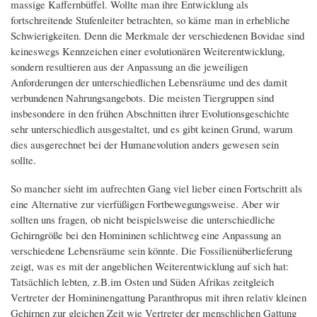
massige Kaffernbüffel. Wollte man ihre Entwicklung als
fortschreitende Stufenleiter betrachten, so käme man in erhebliche
Schwierigkeiten. Denn die Merkmale der verschiedenen Bovidae sind
keineswegs Kennzeichen einer evolutionären Weiterentwicklung,
sondern resultieren aus der Anpassung an die jeweiligen
Anforderungen der unterschiedlichen Lebensräume und des damit
verbundenen Nahrungsangebots. Die meisten Tiergruppen sind
insbesondere in den frühen Abschnitten ihrer Evolutionsgeschichte
sehr unterschiedlich ausgestaltet, und es gibt keinen Grund, warum
dies ausgerechnet bei der Humanevolution anders gewesen sein
sollte.
So mancher sieht im aufrechten Gang viel lieber einen Fortschritt als
eine Alternative zur vierfüßigen Fortbewegungsweise. Aber wir
sollten uns fragen, ob nicht beispielsweise die unterschiedliche
Gehirngröße bei den Homininen schlichtweg eine Anpassung an
verschiedene Lebensräume sein könnte. Die Fossilienüberlieferung
zeigt, was es mit der angeblichen Weiterentwicklung auf sich hat:
Tatsächlich lebten, z.B.im Osten und Süden Afrikas zeitgleich
Vertreter der Homininengattung Paranthropus mit ihren relativ kleinen
Gehirnen zur gleichen Zeit wie Vertreter der menschlichen Gattung