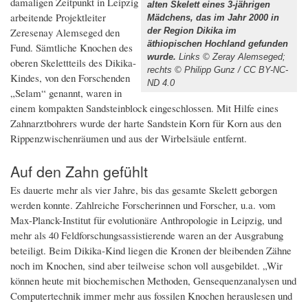
damaligen Zeitpunkt in Leipzig
alten Skelett eines 3-jährigen
arbeitende Projektleiter
Mädchens, das im Jahr 2000 in
Zeresenay Alemseged den
der Region Dikika im
äthiopischen Hochland gefunden
Fund. Sämtliche Knochen des
wurde.
Links © Zeray Alemseged;
oberen Skelettteils des Dikika-
rechts © Philipp Gunz / CC BY-NC-
Kindes, von den Forschenden
ND 4.0
„Selam“ genannt, waren in
einem kompakten Sandsteinblock eingeschlossen. Mit Hilfe eines
Zahnarztbohrers wurde der harte Sandstein Korn für Korn aus den
Rippenzwischenräumen und aus der Wirbelsäule entfernt.
Auf den Zahn gefühlt
Es dauerte mehr als vier Jahre, bis das gesamte Skelett geborgen
werden konnte. Zahlreiche Forscherinnen und Forscher, u.a. vom
Max-Planck-Institut für evolutionäre Anthropologie in Leipzig, und
mehr als 40 Feldforschungsassistierende waren an der Ausgrabung
beteiligt. Beim Dikika-Kind liegen die Kronen der bleibenden Zähne
noch im Knochen, sind aber teilweise schon voll ausgebildet. „Wir
können heute mit biochemischen Methoden, Gensequenzanalysen und
Computertechnik immer mehr aus fossilen Knochen herauslesen und