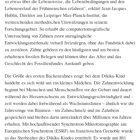
so etwas über die Lebensweise, die Lebensbedingungen und den
Lebensverlauf der Frühmenschen erfahren“, erklärt Jean-Jacques
Hublin, Direktor am Leipziger Max-Planck-Institut, die
weitreichenden methodischen Umwälzungen in seinem
Forschungsgebiet. So erlaubt die computertomografische
Untersuchung von Zähnen zuvor unzugängliche
Entwicklungsmerkmale virtuell freizulegen, ohne das Fundstück dabei
zu zerstören. Zähne gehören zu den häufigsten und am besten
erhaltenen fossilen Belegen und können über das Alter und das
Geschlecht des Fossilienfundes Auskunft geben.
Die Größe des ersten Backenzahnes zeigt: bei dem Dikika-Kind
handelte es sich wohl um ein kleines Mädchen. Die Zahnentwicklung
beginnt bei Menschen und Menschenaffen vor der Geburt und dauert
während des Heranwachsens an. Entwicklungsgeschwindigkeit und -
zeit werden dabei fortwährend als Wachstumslinien – ähnlich wie die
Jahresringe von Bäumen – im Zahnschmelz und im Zahnbein
gespeichert und bleiben darin unverändert über Millionen von Jahren
erhalten. Mit hochauflösender Synchrotron-Mikrotomographie am
Europäischen Synchrotron (ESRF) im französischen Grenoble wurde
so das Sterbealter des Dikika-Kindes ermittelt: Es wurde nur 861