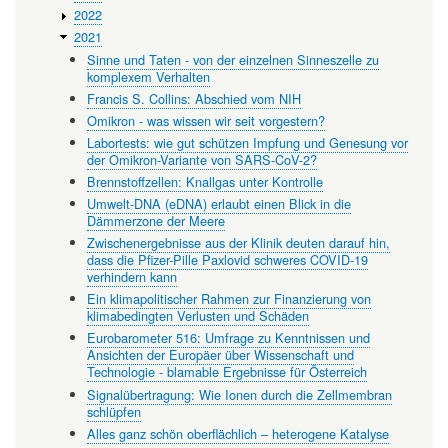
2022
2021
Sinne und Taten - von der einzelnen Sinneszelle zu
komplexem Verhalten
Francis S. Collins: Abschied vom NIH
Omikron - was wissen wir seit vorgestern?
Labortests: wie gut schützen Impfung und Genesung vor
der Omikron-Variante von SARS-CoV-2?
Brennstoffzellen: Knallgas unter Kontrolle
Umwelt-DNA (eDNA) erlaubt einen Blick in die
Dämmerzone der Meere
Zwischenergebnisse aus der Klinik deuten darauf hin,
dass die Pfizer-Pille Paxlovid schweres COVID-19
verhindern kann
Ein klimapolitischer Rahmen zur Finanzierung von
klimabedingten Verlusten und Schäden
Eurobarometer 516: Umfrage zu Kenntnissen und
Ansichten der Europäer über Wissenschaft und
Technologie - blamable Ergebnisse für Österreich
Signalübertragung: Wie Ionen durch die Zellmembran
schlüpfen
Alles ganz schön oberflächlich – heterogene Katalyse