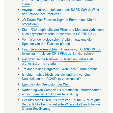
Gene
Asymptomatische Infektionen mit SARS-CoV-2. Wirkt
der AstraZeneca Impfstoff?
3D-Druck: Wie Forscher filigrane Formen aus Metall
produzieren
Die mRNA-Impfstoffe von Pfizer und Moderna verhindern
auch asymptomatische Infektionen mit SARS-CoV-2
Vom Wert der biologischen Vielfalt - was uns die
Spatzen von den Dächern pfeifen
Faszinierende Aussichten: Therapie von COVID-19 und
Influenza mittels der CRISPR/Cas13a- Genschere
Nachwachsende Nanowelt - Cellulose-Kristalle als
grünes Zukunftsmaterial
Trojaner in der Tiefgarage - wenn das E-Auto brennt
Ist eine Impfstoffdosis ausreichend, um vor einer
Neuinfektion mit COVID-19-zu schützen?
Energie - der Grundstoff der Welt
Kartierung von Coronavirus-Mutationen - Virusvarianten
entkommen der Antikörper-Behandlung
Der russische COVID-19 Impfstoff Sputnik V zeigt gute
Verträglichkeit und exzellente Wirksamkeit auch bei der
älteren Bevölkerung