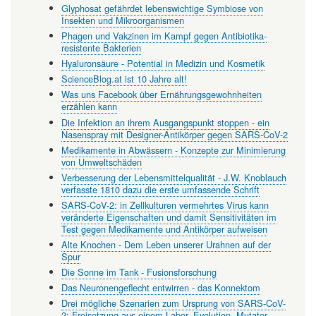
Glyphosat gefährdet lebenswichtige Symbiose von
Insekten und Mikroorganismen
Phagen und Vakzinen im Kampf gegen Antibiotika-
resistente Bakterien
Hyaluronsäure - Potential in Medizin und Kosmetik
ScienceBlog.at ist 10 Jahre alt!
Was uns Facebook über Ernährungsgewohnheiten
erzählen kann
Die Infektion an ihrem Ausgangspunkt stoppen - ein
Nasenspray mit Designer-Antikörper gegen SARS-CoV-2
Medikamente in Abwässern - Konzepte zur Minimierung
von Umweltschäden
Verbesserung der Lebensmittelqualität - J.W. Knoblauch
verfasste 1810 dazu die erste umfassende Schrift
SARS-CoV-2: in Zellkulturen vermehrtes Virus kann
veränderte Eigenschaften und damit Sensitivitäten im
Test gegen Medikamente und Antikörper aufweisen
Alte Knochen - Dem Leben unserer Urahnen auf der
Spur
Die Sonne im Tank - Fusionsforschung
Das Neuronengeflecht entwirren - das Konnektom
Drei mögliche Szenarien zum Ursprung von SARS-CoV-
2: Freisetzung aus einem Labor, Evolution, Mutator-