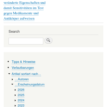
traversal
veränderte Eigenschaften und
damit Sensitivitäten im Test
links
gegen Medikamente und
for
Antikörper aufweisen
Alte
Knochen
Search
-
Search
Dem
Leben
unserer
Tipps & Hinweise
Urahnen
Verlautbarungen
auf
Artikel sortiert nach…
der
…Autoren
…Erscheinungsdatum
Spur
2026
2025
2024
2023