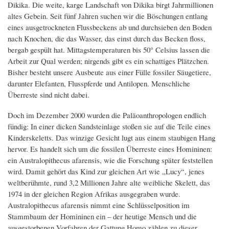
Dikika. Die weite, karge Landschaft von Dikika birgt Jahrmillionen
altes Gebein. Seit fünf Jahren suchen wir die Böschungen entlang
eines ausgetrockneten Flussbeckens ab und durchsieben den Boden
nach Knochen, die das Wasser, das einst durch das Becken floss,
bergab gespült hat. Mittagstemperaturen bis 50° Celsius lassen die
Arbeit zur Qual werden; nirgends gibt es ein schattiges Plätzchen.
Bisher besteht unsere Ausbeute aus einer Fülle fossiler Säugetiere,
darunter Elefanten, Flusspferde und Antilopen. Menschliche
Überreste sind nicht dabei.
Doch im Dezember 2000 wurden die Paläoanthropologen endlich
fündig: In einer dicken Sandsteinlage stoßen sie auf die Teile eines
Kinderskeletts. Das winzige Gesicht lugt aus einem staubigen Hang
hervor. Es handelt sich um die fossilen Überreste eines Homininen:
ein Australopithecus afarensis, wie die Forschung später feststellen
wird. Damit gehört das Kind zur gleichen Art wie „Lucy“, jenes
weltberühmte, rund 3,2 Millionen Jahre alte weibliche Skelett, das
1974 in der gleichen Region Afrikas ausgegraben wurde.
Australopithecus afarensis nimmt eine Schlüsselposition im
Stammbaum der Homininen ein – der heutige Mensch und die
ausgestorbenen Vorfahren der Gattung Homo zählen zu dieser