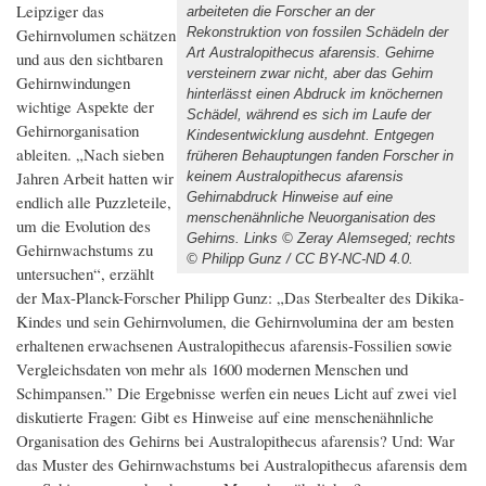
Leipziger das
arbeiteten die Forscher an der
Gehirnvolumen schätzen
Rekonstruktion von fossilen Schädeln der
Art Australopithecus afarensis. Gehirne
und aus den sichtbaren
versteinern zwar nicht, aber das Gehirn
Gehirnwindungen
hinterlässt einen Abdruck im knöchernen
wichtige Aspekte der
Schädel, während es sich im Laufe der
Gehirnorganisation
Kindesentwicklung ausdehnt. Entgegen
ableiten. „Nach sieben
früheren Behauptungen fanden Forscher in
Jahren Arbeit hatten wir
keinem Australopithecus afarensis
Gehirnabdruck Hinweise auf eine
endlich alle Puzzleteile,
menschenähnliche Neuorganisation des
um die Evolution des
Gehirns. Links © Zeray Alemseged; rechts
Gehirnwachstums zu
© Philipp Gunz / CC BY-NC-ND 4.0.
untersuchen“, erzählt
der Max-Planck-Forscher Philipp Gunz: „Das Sterbealter des Dikika-
Kindes und sein Gehirnvolumen, die Gehirnvolumina der am besten
erhaltenen erwachsenen Australopithecus afarensis-Fossilien sowie
Vergleichsdaten von mehr als 1600 modernen Menschen und
Schimpansen.” Die Ergebnisse werfen ein neues Licht auf zwei viel
diskutierte Fragen: Gibt es Hinweise auf eine menschenähnliche
Organisation des Gehirns bei Australopithecus afarensis? Und: War
das Muster des Gehirnwachstums bei Australopithecus afarensis dem