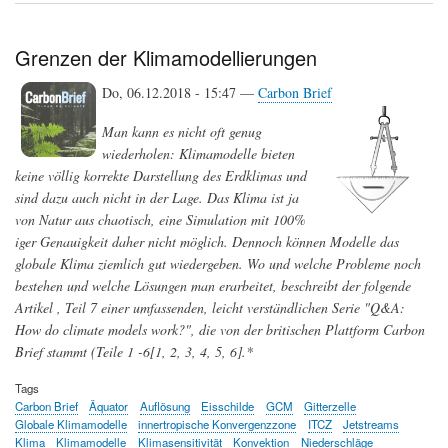
Zwillinge
der
Erde
Grenzen der Klimamodellierungen
-
Wie
Do, 06.12.2018 - 15:47 —
Carbon Brief
Forschung
physikalische
Man kann es nicht oft genug
Klimamodelle
entwickelt
wiederholen: Klimamodelle bieten
keine völlig korrekte Darstellung des Erdklimas und
sind dazu auch nicht in der Lage. Das Klima ist ja
von Natur aus chaotisch, eine Simulation mit 100%
iger Genauigkeit daher nicht möglich. Dennoch können Modelle das
globale Klima ziemlich gut wiedergeben. Wo und welche Probleme noch
bestehen und welche Lösungen man erarbeitet, beschreibt der folgende
Artikel , Teil 7 einer umfassenden, leicht verständlichen Serie "Q&A:
How do climate models work?", die von der britischen Plattform Carbon
Brief stammt (Teile 1 -6[1, 2, 3, 4, 5, 6].*
Tags
Carbon Brief
Äquator
Auflösung
Eisschilde
GCM
Gitterzelle
Globale Klimamodelle
innertropische Konvergenzzone
ITCZ
Jetstreams
Klima
Klimamodelle
Klimasensitivität
Konvektion
Niederschläge