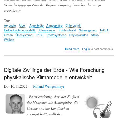
Veränderungen im Zuge der Klimaerwärmung bewirken, besser zu
verstehen.*
Tags
Aerosole
Algen
Algenblüte
Atmosphäre
Chlorophyll
Erdbeobachtungssatellit
Klimawandel
Kohlendioxid
Nahrungsnetz
NASA
Ozean
Ökosysteme
PACE
Photosynthese
Phytoplankton
Staub
Wolken
about
Read more
Log in
to post comments
PACE,
der
neue
Erdbeobachtungssatellit
Digitale Zwillinge der Erde - Wie Forschung
der
physikalische Klimamodelle entwickelt
NASA,
untersucht
Ozeane
Do, 10.11.2022 —
Roland Wengenmayr
und
Atmosphären
„Es ist eindeutig, dass der Einfluss
im
des Menschen die Atmosphäre, die
Klimawandel
Ozeane und die Landflächen
erwärmt hat“, stellt der