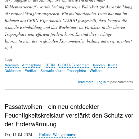
Kohlenwasserstoff - wurde bislang für seine Fähigkeit zur Aerosolbildung
als vernachlässigbar angesehen. Ein multinationales Team hat nun im
Rahmen des CERN-Experiments CLOUD festgestellt, dass Isopren die
schnelle Keimbildung und das Wachstum von Partikeln in der oberen
Troposphäre sehr effizient fördern kann. Es sind dies wichtige
Informationen, die in globalen Klimamodellen bislang unterrepräsentiert
sind.
Tags
Aerosole
Atmosphäre
CERN
CLOUD-Experiment
Isopren
Klima
Nukleation
Partikel
Schwefelsäure
Troposphäre
Wolken
about
Read more
Log in
to post comments
Biogene
Isopren-
Emissionen
spielen
Passatwolken - ein neu entdeckter
eine
Feuchtigkeitskreislauf verstärkt den Schutz vor
wesentliche,
bislang
der Erderwärmung
unerkannte
Rolle
Do, 11.04.2024 —
Roland Wengenmayr
auf