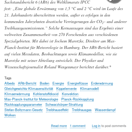
Sachstandsbericht 6 (AR6) des Weltklimarats IPCC
fest: „Eine globale Erwärmung von 1,5 °C und 2 °C wird im Laufe des
21. Jahrhunderts überschritten werden, außer es erfolgen in den
kommenden Jahrzehnten drastische Verringerungen der CO
– und anderer
2
Treibhausgasemissionen.“ Solche Kernaussagen sind das Ergebnis einer
weltweiten Zusammenarbeit von 270 Forschenden aus verschiedenen
Spezialgebieten. Mit dabei ist Jochem Marotzke, Direktor am Max-
Planck-Institut für Meteorologie in Hamburg. Der AR6-Bericht basiert
auf vielen Messdaten, Beobachtungen sowie Klimamodellen, wie sie
Marotzke mit seiner Abteilung entwickelt. Der Physiker und
Wissenschaftsjournalist Roland Wengenmayr berichtet darüber.*
Tags
Albedo
AR6-Bericht
Boden
Energie
Energieflüsse
Erderwärmung
Gleichgewichts-Klimasensitivität
Kippelemente
Klimamodell
Klimaerwärmung
Kohlenstoffdioxid
Konvektion
Max-Planck-Institut für Meteorologie
Planck-Rückkopplung
Rückkopplungsparameter
Schwarzkörper-Strahlung
Stefan-Boltzmann-Gesetz
Treibhauseffekt
Treibhausgas
Wasserdampf
Wolken
about
Read more
1 comment
Log in
to post comments
Digitale