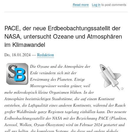
about
Read more
Log in
to post comments
Passatwolken
-
ein
neu
PACE, der neue Erdbeobachtungssatellit der
entdeckter
NASA, untersucht Ozeane und Atmosphären
Feuchtigkeitskreislauf
verstärkt
im Klimawandel
den
Schutz
Do, 18.01.2024 —
Redaktion
vor
der
Erderwärmung
Die Ozeane und die Atmosphäre der
Erde verändern sich mit der
Erwärmung des Planeten. Einige
Meeresgewässer werden grüner, weil
mehr mikroskopisch kleine Organismen blühen. In der
Atmosphäre beeinträchtigen Staubstürme, die auf einem Kontinent
entstehen, die Luftqualität eines anderen Kontinents, während der Rauch
großer Waldbrände ganze Regionen tagelang einhüllen kann. Der neueste
Erdbeobachtungssatellit der NASA mit der Bezeichnung PACE (Plankton,
Aerosol, Wolken, Ozean-Ökosystem) wird im Februar 2024 gestartet und
soll uns helfen, die komplexen Systeme, die diese und andere globale