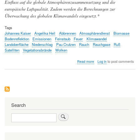
Einfluss auf die globale Atmosphärenzusammensetzung und die
europäische Luftqualität. Zudem werden die Berechnungen zur
Überwachung des globalen Klimawandels eingesetzt.*
Tags
Johannes Kaiser
Angelika Heil
Abbrennen
Atmosphärendienst
Biomasse
Bodenreflektion
Emissionen
Feinstaub
Feuer
Klimawandel
Landoberfläche
Niederschlag
Pau Crutzen
Rauch
Rauchgase
Ruß
Satelliten
Vegetationsbrände
Wolken
about
Read more
Log in
to post comments
Feuer
und
Rauch:
mit
Satellitenaugen
beobachtet
Search
Search