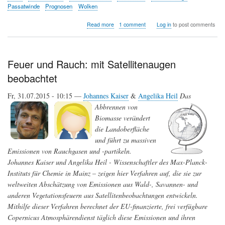
Passatwinde
Prognosen
Wolken
about
Read more
1 comment
Log in
to post comments
Grenzen
der
Klimamodellierungen
Feuer und Rauch: mit Satellitenaugen
beobachtet
Fr, 31.07.2015 - 10:15 —
Johannes Kaiser
&
Angelika Heil
Das
Abbrennen von
Biomasse verändert
die Landoberfläche
und führt zu massiven
Emissionen von Rauchgasen und -partikeln.
Johannes Kaiser und Angelika Heil - Wissenschaftler des Max-Planck-
Instituts für Chemie in Mainz – zeigen hier Verfahren auf, die sie zur
weltweiten Abschätzung von Emissionen aus Wald-, Savannen- und
anderen Vegetationsfeuern aus Satellitenbeobachtungen entwickeln.
Mithilfe dieser Verfahren berechnet der EU-finanzierte, frei verfügbare
Copernicus Atmosphärendienst täglich diese Emissionen und ihren