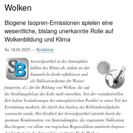
Wolken
Biogene Isopren-Emissionen spielen eine
wesentliche, bislang unerkannte Rolle auf
Wolkenbildung und Klima
Sa, 18.01.2025 —
Redaktion
Aerosolpartikel in der Atmosphäre
kühlen das Klima ab, indem sie das
Sonnenlicht direkt reflektieren und
als Nukleationskeime für Wasser
fungieren, d.i. für die Bildung von Wolken, die auf
die Strahlungsbilanz der Erde stark einwirken. Seit der vorindustriellen
Zeit haben Veränderungen der atmosphärischen Partikel so einen Teil der
Erwärmung maskiert, die durch den Anstieg des Kohlendioxidgehalts
verursacht wurde. Der Großteil der Aerosolpartikel entsteht durch die
spontane Kondensation von Spurendämpfen, die sogenannte Nukleation.
Das biogene, vor allem von tropischen Regenwäldern emittierte Isopren -
der häufigste in die Atmosphäre emittierte Nicht-Methan-