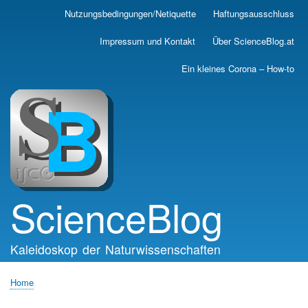
Skip
Nutzungsbedingungen/Netiquette
Haftungsausschluss
Main
to
main
navigation
Impressum und Kontakt
Über ScienceBlog.at
content
Ein kleines Corona – How-to
ScienceBlog
Kaleidoskop der Naturwissenschaften
Home
Breadcrumb