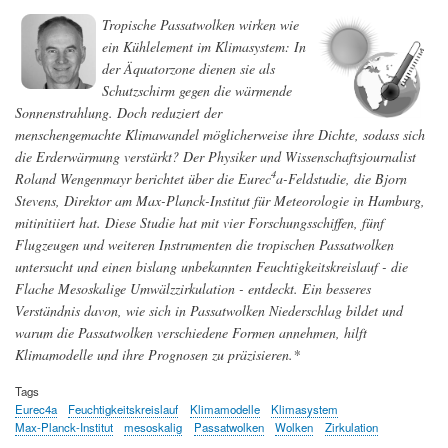
Wolkenbildung
und
Tropische Passatwolken wirken wie
Klima
ein Kühlelement im Klimasystem: In
der Äquatorzone dienen sie als
Schutzschirm gegen die wärmende
Sonnenstrahlung. Doch reduziert der
menschengemachte Klimawandel möglicherweise ihre Dichte, sodass sich
die Erderwärmung verstärkt? Der Physiker und Wissenschaftsjournalist
4
Roland Wengenmayr berichtet über die Eurec
a-Feldstudie, die Bjorn
Stevens, Direktor am Max-Planck-Institut für Meteorologie in Hamburg,
mitinitiiert hat. Diese Studie hat mit vier Forschungsschiffen, fünf
Flugzeugen und weiteren Instrumenten die tropischen Passatwolken
untersucht und einen bislang unbekannten Feuchtigkeitskreislauf - die
Flache Mesoskalige Umwälzzirkulation - entdeckt. Ein besseres
Verständnis davon, wie sich in Passatwolken Niederschlag bildet und
warum die Passatwolken verschiedene Formen annehmen, hilft
Klimamodelle und ihre Prognosen zu präzisieren.*
Tags
Eurec4a
Feuchtigkeitskreislauf
Klimamodelle
Klimasystem
Max-Planck-Institut
mesoskalig
Passatwolken
Wolken
Zirkulation