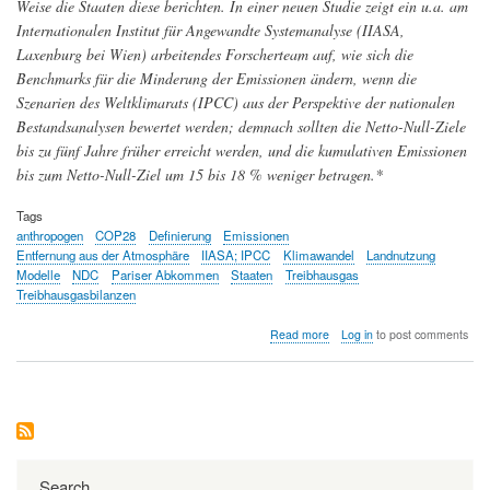
Weise die Staaten diese berichten. In einer neuen Studie zeigt ein u.a. am
Internationalen Institut für Angewandte Systemanalyse (IIASA,
Laxenburg bei Wien) arbeitendes Forscherteam auf, wie sich die
Benchmarks für die Minderung der Emissionen ändern, wenn die
Szenarien des Weltklimarats (IPCC) aus der Perspektive der nationalen
Bestandsanalysen bewertet werden; demnach sollten die Netto-Null-Ziele
bis zu fünf Jahre früher erreicht werden, und die kumulativen Emissionen
bis zum Netto-Null-Ziel um 15 bis 18 % weniger betragen.*
Tags
anthropogen
COP28
Definierung
Emissionen
Entfernung aus der Atmosphäre
IIASA; IPCC
Klimawandel
Landnutzung
Modelle
NDC
Pariser Abkommen
Staaten
Treibhausgas
Treibhausgasbilanzen
about
Read more
Log in
to post comments
Vor
der
Weltklimakonferenz
COP28:
durch
Landnutzung
entstehende
Treibhausgas-
Search