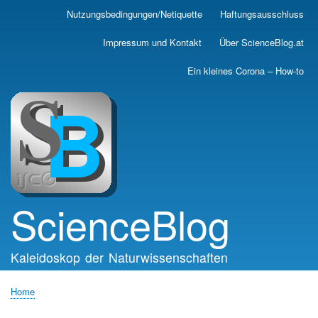
Skip
Nutzungsbedingungen/Netiquette
Haftungsausschluss
Main
to
main
navigation
Impressum und Kontakt
Über ScienceBlog.at
content
Ein kleines Corona – How-to
ScienceBlog
Kaleidoskop der Naturwissenschaften
Home
Breadcrumb