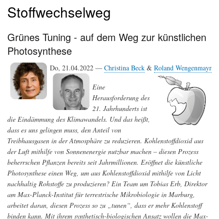
Stoffwechselweg
Grünes Tuning - auf dem Weg zur künstlichen
Photosynthese
Do, 21.04.2022 —
Christina Beck
&
Roland Wengenmayr
Eine
Herausforderung des
21. Jahrhunderts ist
die Eindämmung des Klimawandels. Und das heißt,
dass es uns gelingen muss, den Anteil von
Treibhausgasen in der Atmosphäre zu reduzieren. Kohlenstoffdioxid aus
der Luft mithilfe von Sonnenenergie nutzbar machen – diesen Prozess
beherrschen Pflanzen bereits seit Jahrmillionen. Eröffnet die künstliche
Photosynthese einen Weg, um aus Kohlenstoffdioxid mithilfe von Licht
nachhaltig Rohstoffe zu produzieren? Ein Team um Tobias Erb, Direktor
am Max-Planck-Institut für terrestrische Mikrobiologie in Marburg,
arbeitet daran, diesen Prozess so zu „tunen“, dass er mehr Kohlenstoff
binden kann. Mit ihrem synthetisch-biologischen Ansatz wollen die Max-