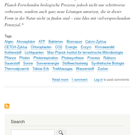
Planck-Forschenden biologische Prozesse jedoch nicht nur schrittweise
verbessern, sondern auch ganz neue Lösungen umsetzen, die in dieser
Form in der Natur nicht zu finden sind – eine Idee mit vielversprechendem
Potenzial.*
Tags
Algen
Atmosphäre
ATP
Bakterien
Biomasse
Calvin-Zyklus
CETCH-Zyklus
Chloroplasten
CO2
Energie
Enzym
Klimawandel
Kohlenstoff
Lichtquanten
Max-Planck-Institut für terrestrische Mikrobiologie
Pflanze
Photon
Photorespiration
Photosynthese
Prozess
Rubisco
Sauerstoff
Sonne
Sonnenenergie
Stoffwechselweg
Synthetische Biologie
Thermodynamik
Tobias Erb
Treibhausgas
Wasserstoff
Zucker
about
Read more
1 comment
Log in
to post comments
Grünes
Tuning
-
auf
dem
Weg
zur
künstlichen
Search
Photosynthese
Search