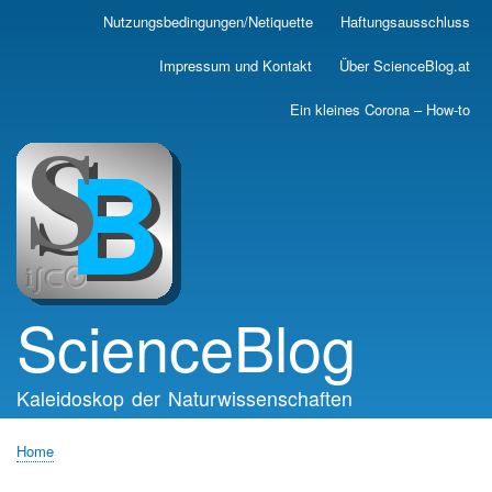
Skip
Nutzungsbedingungen/Netiquette
Haftungsausschluss
Main
to
main
navigation
Impressum und Kontakt
Über ScienceBlog.at
content
Ein kleines Corona – How-to
ScienceBlog
Kaleidoskop der Naturwissenschaften
Home
Breadcrumb