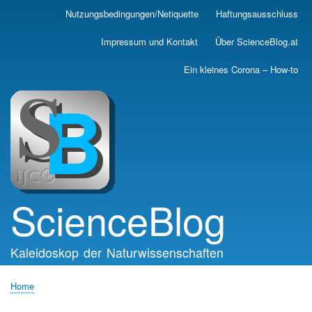
Skip
Nutzungsbedingungen/Netiquette
Haftungsausschluss
Main
to
main
navigation
Impressum und Kontakt
Über ScienceBlog.at
content
Ein kleines Corona – How-to
ScienceBlog
Kaleidoskop der Naturwissenschaften
Home
Breadcrumb