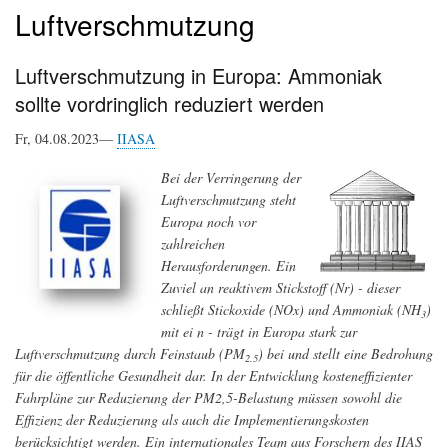
Luftverschmutzung
Luftverschmutzung in Europa: Ammoniak
sollte vordringlich reduziert werden
Fr, 04.08.2023—
IIASA
Bei der Verringerung der
Luftverschmutzung steht
Europa noch vor
zahlreichen
Herausforderungen. Ein
Zuviel an reaktivem Stickstoff (Nr) - dieser
schließt Stickoxide (NOx) und Ammoniak (NH
)
3
mit ei n - trägt in Europa stark zur
Luftverschmutzung durch Feinstaub (PM
) bei und stellt eine Bedrohung
2.5
für die öffentliche Gesundheit dar. In der Entwicklung kosteneffizienter
Fahrpläne zur Reduzierung der PM2,5-Belastung müssen sowohl die
Effizienz der Reduzierung als auch die Implementierungskosten
berücksichtigt werden. Ein internationales Team aus Forschern des IIAS