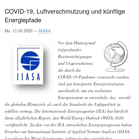
Lärmbelastung
durch
COVID-19, Luftverschmutzung und künftige
abgelenkte
Energiepfade
Schallwellen
und
gummiasphaltierte
Do, 12.10.2020 —
IIASA
Straßen
Vor dem Hintergrund
tiefgreifender
Beeinträchtigungen
und Ungewissheiten,
die durch die
COVID-19-Pandemie verursacht wurden,
sind gut konzipierte Energiestrategien
unerlässlich, um ein resilientes
Energiesystem zu entwickeln, das sowohl
die globalen Klimaziele als auch die Standards der Luftqualität zu
erfüllen vermag. Die Internationale Energieagentur (IEA) hat kürzlich
ihren alljährlichen Report, den World Energy Outlook (WEO) 2020
veröffentlicht. Zu den von der IEA entwickelten Energieprognosen haben
Forscher am International Institute of Applied Systems Analysis (IIASA,
Laxenburg bei Wien) beigetragen, indem sie eine quantitative