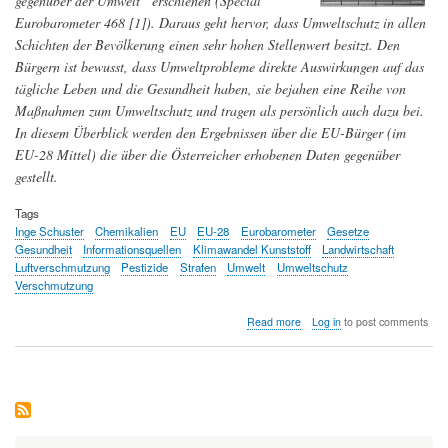
gegenüber der Umwelt“ erschienen (Special
Eurobarometer 468 [1]). Daraus geht hervor, dass Umweltschutz in allen
Schichten der Bevölkerung einen sehr hohen Stellenwert besitzt. Den
Bürgern ist bewusst, dass Umweltprobleme direkte Auswirkungen auf das
tägliche Leben und die Gesundheit haben, sie bejahen eine Reihe von
Maßnahmen zum Umweltschutz und tragen als persönlich auch dazu bei.
In diesem Überblick werden den Ergebnissen über die EU-Bürger (im
EU-28 Mittel) die über die Österreicher erhobenen Daten gegenüber
gestellt.
Tags
Inge Schuster
Chemikalien
EU
EU-28
Eurobarometer
Gesetze
Gesundheit
Informationsquellen
Klimawandel Kunststoff
Landwirtschaft
Luftverschmutzung
Pestizide
Strafen
Umwelt
Umweltschutz
Verschmutzung
about
Read more
Log in
to post comments
Einstellung
der
EU-
Bürger
zur
Umwelt
(Teil