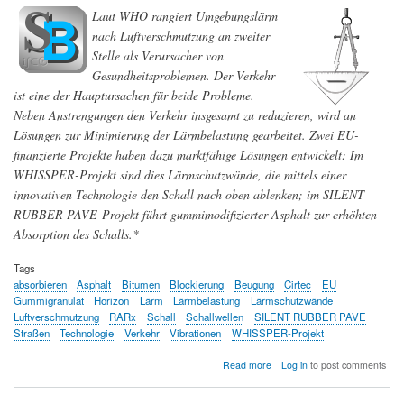
Laut WHO rangiert Umgebungslärm
nach Luftverschmutzung an zweiter
Stelle als Verursacher von
Gesundheitsproblemen. Der Verkehr
ist eine der Hauptursachen für beide Probleme.
Neben Anstrengungen den Verkehr insgesamt zu reduzieren, wird an
Lösungen zur Minimierung der Lärmbelastung gearbeitet. Zwei EU-
finanzierte Projekte haben dazu marktfähige Lösungen entwickelt: Im
WHISSPER-Projekt sind dies Lärmschutzwände, die mittels einer
innovativen Technologie den Schall nach oben ablenken; im SILENT
RUBBER PAVE-Projekt führt gummimodifizierter Asphalt zur erhöhten
Absorption des Schalls.*
Tags
absorbieren
Asphalt
Bitumen
Blockierung
Beugung
Cirtec
EU
Gummigranulat
Horizon
Lärm
Lärmbelastung
Lärmschutzwände
Luftverschmutzung
RARx
Schall
Schallwellen
SILENT RUBBER PAVE
Straßen
Technologie
Verkehr
Vibrationen
WHISSPER-Projekt
about
Read more
Log in
to post comments
Verringerung
der