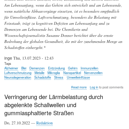
Am Lebensanfang, wenn das Gehirn sich entwickelt und am Lebensende,
wenn natürliche Abbauvorgänge einsetzen, ist es besonders empfindlich
für Umwelteinflüsse. Luftverschmutzung, besonders die Belastung mit
Feinstaub, trägt zu kognitiven Defiziten am Lebensanfang und zu
Demenzen am Lebensende bei. Die Chemikerin und
Wissenschaftsjournalistin Susanne Donner berichtet über die ernste
Bedrohung der globalen Gesundheit, die mit der zunehmenden Menge an
Schadstoffen einhergeht.*
inge
Thu, 13.07.2023 - 12:43
Tags
Alzheimer
Blei
Demenzen
Entzündung
Gehirn
Immunzellen
Luftverschmutzung
Metalle
Mikroglia
Nanopartikel
Nervenzellen
Neurodegeneration
Schadstoffe
Stress
Umwelteinflüsse
about
Read more
Log in
to post comments
Schadstoffe
Verringerung der Lärmbelastung durch
-
Pathogene
abgelenkte Schallwellen und
Effekte
auf
gummiasphaltierte Straßen
die
grauen
Do, 27.10.2022 —
Redaktion
Zellen