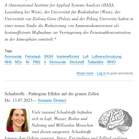
A (International Institute for Applied Systems Analysis (IIASA,
Laxenburg bei Wien), der Universität für Bodenkultur (Wien), der
Universität von Zielona Gora (Polen) und der Peking University haben in
einer neuen Studie die Reduzierung von Ammoniakemissionen als
kosteneffiziente Maßnahme zur Verringerung der Feinstaubkonzentration
in der Atmosphäre ermittelt.*
Tags
Ammoniak
Feinstaub
IIASA
kosteneffizient
Luft
Luftverschmutzung
NH3
NOx
Nr
PM2
5
Stickoxide
Stickstoff
Todesfälle
WHO
about
Read more
Log in
to post comments
Luftverschmutzung
in
Europa:
Schadstoffe - Pathogene Effekte auf die grauen Zellen
Ammoniak
sollte
Do. 13.07.2023—
Susanne Donner
vordringlich
reduziert
Viele tausend Schadstoffe befinden
werden
sich in Luft, Wasser, Boden und
Nahrung und Milliarden Menschen
sind diesen ausgesetzt. Schadstoffe
können dem Gehirn zusetzen, Stress, Entzündung und Zelltod auslösen.