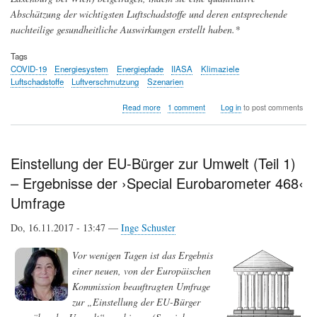
Abschätzung der wichtigsten Luftschadstoffe und deren entsprechende
nachteilige gesundheitliche Auswirkungen erstellt haben.*
Tags
COVID-19
Energiesystem
Energiepfade
IIASA
Klimaziele
Luftschadstoffe
Luftverschmutzung
Szenarien
about
Read more
1 comment
Log in
to post comments
COVID-
19,
Luftverschmutzung
und
Einstellung der EU-Bürger zur Umwelt (Teil 1)
künftige
– Ergebnisse der ›Special Eurobarometer 468‹
Energiepfade
Umfrage
Do, 16.11.2017 - 13:47 —
Inge Schuster
Vor wenigen Tagen ist das Ergebnis
einer neuen, von der Europäischen
Kommission beauftragten Umfrage
zur „Einstellung der EU-Bürger