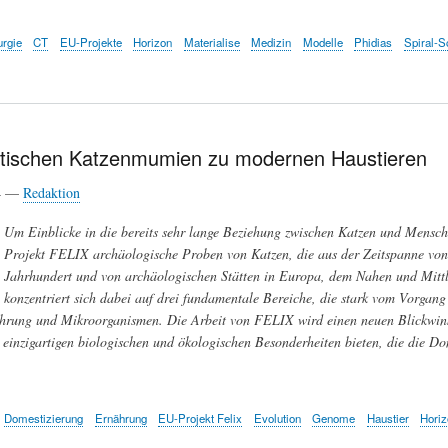
urgie
CT
EU-Projekte
Horizon
Materialise
Medizin
Modelle
Phidias
Spiral-S
tischen Katzenmumien zu modernen Haustieren
24 —
Redaktion
Um Einblicke in die bereits sehr lange Beziehung zwischen Katzen und Mensche
Projekt FELIX archäologische Proben von Katzen, die aus der Zeitspanne von
Jahrhundert und von archäologischen Stätten in Europa, dem Nahen und Mitt
konzentriert sich dabei auf drei fundamentale Bereiche, die stark vom Vorgang
rung und Mikroorganismen. Die Arbeit von FELIX wird einen neuen Blickwinke
 einzigartigen biologischen und ökologischen Besonderheiten bieten, die die D
Domestizierung
Ernährung
EU-Projekt Felix
Evolution
Genome
Haustier
Hori