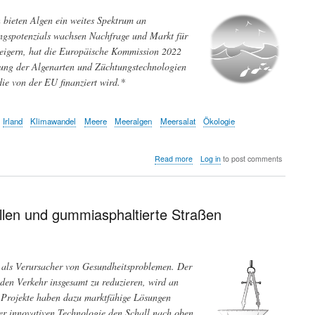
 bieten Algen ein weites Spektrum an
ngspotenzials wachsen Nachfrage und Markt für
eigern, hat die Europäische Kommission 2022
rung der Algenarten und Züchtungstechnologien
die von der EU finanziert wird.*
Irland
Klimawandel
Meere
Meeralgen
Meersalat
Ökologie
about
Read more
Log in
to post comments
Seetang
-
eine
noch
llen und gummiasphaltierte Straßen
wenig
genutzte
Ressource
mit
als Verursacher von Gesundheitsproblemen. Der
hohem
Verwertungspotential
den Verkehr insgesamt zu reduzieren, wird an
-
 Projekte haben dazu marktfähige Lösungen
soll
er innovativen Technologie den Schall nach oben
in