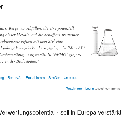
Bewegung
er
-
ein
neues
Verfahren
ässt Berge von Abfällen, die eine potenziell
bietet
Einblicke
ng dieser Metalle und die Schaffung wertvoller
in
roblemkreis befasst mit dem Ziel eine
die
nd nahezu kostendeckend vorzugehen: In "MoveAL"
Parkinson-
Erkrankung
mherstellung - vorgestellt. In "NEMO" ging es
logien der Biolaugung.*
ing
RemovAL
Rotschlamm
Straßen
Unterbau
about
Read more
Log in
to post comments
In
den
Bergen
von
rwertungspotential - soll in Europa verstärkt
Europas
Metallabfällen
lagern
Reichtümer