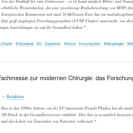
Von der Stadtluft bis zum Trinkwasser – es ist kaum möglich Mikro- und Nano
erhebliche Wissenslücken, die eine zuverlässige Risikobewertung von MNPs fü
Europäischen Kommission mit rund 30 Millionen Euro hat ein multidisziplinä
fünf groß angelegten Forschungsprojekten (CUSP-Cluster) untersucht, wie dies
stigen Auswirkungen sie auf die Gesundheit haben.*
-Cluster
Entzündung
EU
Exposition
Horizon
Immunsystem
Makrophagen
Mik
Fachmesse zur modernen Chirurgie: das Forschungs
25 —
Redaktion
Das in den 1990er Jahren von der EU finanzierte Projekt Phidias hat die mediz
3D-Druck in das Gesundheitswesen einführte. Dies hat zu wesentlich besseren 
und das Leben von Tausenden von Patienten verbessert.*