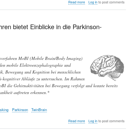
about
Read more
Log in
to post comments
Von
ägyptischen
Katzenmumien
zu
ren bietet Einblicke in die Parkinson-
modernen
Haustieren
ngsverfahren MoBI (Mobile Brain/Body Imaging)
rden mobile Elektroenzephalographie und
mik, Bewegung und Kognition bei menschlichen
-kognitiver Abläufe zu untersuchen. Im Rahmen
oBI die Gehirnaktivitäten bei Bewegung verfolgt und konnte bereits
ankheit auftreten erkennen.*
asking
Parkinson
TwinBrain
about
Read more
Log in
to post comments
Gehirnaktivität
bei
körperlicher