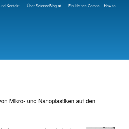
und Kontakt
Über ScienceBlog.at
Ein kleines Corona – How-to
von Mikro- und Nanoplastiken auf den