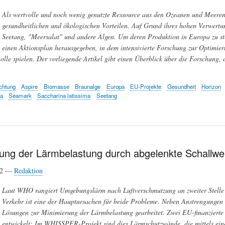
Als wertvolle und noch wenig genutzte Ressource aus den Ozeanen und Meeren
gesundheitlichen und ökologischen Vorteilen. Auf Grund ihres hohen Verwertu
Seetang, "Meersalat" und andere Algen. Um deren Produktion in Europa zu st
einen Aktionsplan herausgegeben, in dem intensivierte Forschung zur Optimie
Rolle spielen. Der vorliegende Artikel gibt einen Überblick über die Forschung, 
chtung
Aspire
Biomasse
Braunalge
Europa
EU-Projekte
Gesundheit
Horizon
a
Seamark
Saccharina latissima
Seetang
rung der Lärmbelastung durch abgelenkte Schallwe
22 —
Redaktion
Laut WHO rangiert Umgebungslärm nach Luftverschmutzung an zweiter Stelle 
Verkehr ist eine der Hauptursachen für beide Probleme. Neben Anstrengungen 
Lösungen zur Minimierung der Lärmbelastung gearbeitet. Zwei EU-finanzierte
entwickelt: Im WHISSPER-Projekt sind dies Lärmschutzwände, die mittels ein