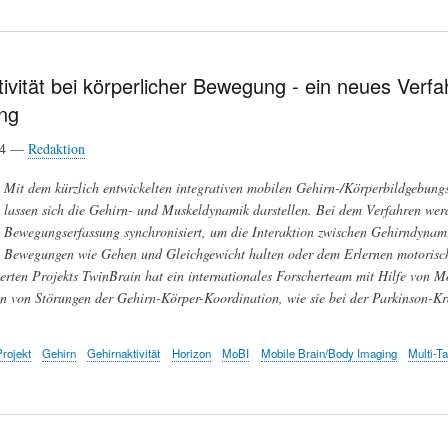
ivität bei körperlicher Bewegung - ein neues Verfah
ng
24 —
Redaktion
Mit dem kürzlich entwickelten integrativen mobilen Gehirn-/Körperbildgebu
lassen sich die Gehirn- und Muskeldynamik darstellen. Bei dem Verfahren we
Bewegungserfassung synchronisiert, um die Interaktion zwischen Gehirndyna
Bewegungen wie Gehen und Gleichgewicht halten oder dem Erlernen motorisch
erten Projekts TwinBrain hat ein internationales Forscherteam mit Hilfe von M
n von Störungen der Gehirn-Körper-Koordination, wie sie bei der Parkinson-Kr
rojekt
Gehirn
Gehirnaktivität
Horizon
MoBI
Mobile Brain/Body Imaging
Multi-T