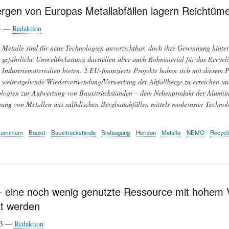
ergen von Europas Metallabfällen lagern Reichtüm
24 —
Redaktion
Metalle sind für neue Technologien unverzichtbar, doch ihre Gewinnung hinterl
gefährliche Umweltbelastung darstellen aber auch Rohmaterial für das Recycli
Industriematerialien bieten. 2 EU-finanzierte Projekte haben sich mit diesem P
weitestgehende Wiederverwendung/Verwertung der Abfallberge zu erreichen u
logien zur Aufwertung von Bauxitrückständen – dem Nebenprodukt der Aluminiu
ung von Metallen aus sulfidischen Bergbauabfällen mittels modernster Techno
luminium
Bauxit
Bauxitrückstände
Biolaugung
Horizon
Metalle
NEMO
Recycl
 eine noch wenig genutzte Ressource mit hohem Ve
rt werden
23 —
Redaktion