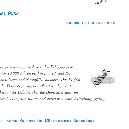
menschlichen
Körper
zu
can
Zeneca
verstehen
about
Read more
Log in
to post comments
Von
der
Fachmesse
zur
modernen
Chirurgie:
das
Forschungsprojekt,
n zu gewinnen, analysiert das EU-finanzierte
das
den
 vor 10 000 Jahren bis hin zum 18. und 19.
3D-
leren Osten und Nordafrika stammen. Das Projekt
Druck
 der Domestizierung beeinflusst werden: Auf
in
der
l auf die Debatte über die Domestizierung von
Medizin
omestizierung von Katzen und deren weltweite Verbreitung geprägt
einführte
zon
Katzen
Katzenmumien
Mikroorganismen
Sequenzierung