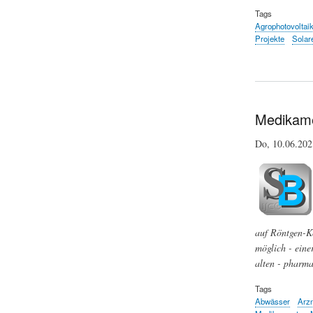
Tags
Agrophotovoltai
Projekte
Solar
Medikame
Do, 10.06.20
auf Röntgen-Ko
möglich - eine
alten - pharma
Tags
Abwässer
Arzn