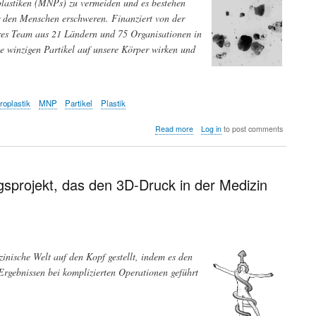
plastiken (MNPs) zu vermeiden und es bestehen
r den Menschen erschweren. Finanziert von der
res Team aus 21 Ländern und 75 Organisationen in
e winzigen Partikel auf unsere Körper wirken und
roplastik
MNP
Partikel
Plastik
about
Read more
Log in
to post comments
Der
CUSP-
Cluster:
eine
projekt, das den 3D-Druck in der Medizin
EU-
Initiative
um
die
Auswirkungen
von
inische Welt auf den Kopf gestellt, indem es den
Mikro-
Ergebnissen bei komplizierten Operationen geführt
und
Nanoplastiken
auf
den