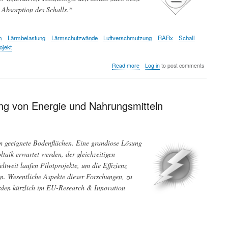
Europa
Absorption des Schalls.*
verstärkt
produziert
werden
m
Lärmbelastung
Lärmschutzwände
Luftverschmutzung
RARx
Schall
jekt
about
Read more
Log in
to post comments
Verringerung
der
Lärmbelastung
durch
ung von Energie und Nahrungsmitteln
abgelenkte
Schallwellen
und
gummiasphaltierte
m geeignete Bodenflächen. Eine grandiose Lösung
Straßen
aik erwartet werden, der gleichzeitigen
weit laufen Pilotprojekte, um die Effizienz
n. Wesentliche Aspekte dieser Forschungen, zu
den kürzlich im EU-Research & Innovation