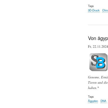
Tags
3D-Druck
Chir
Von ägyp
Fr, 22.11.20
Genome, Ernäh
Tieren und die
haben.*
Tags
Ägypten
DNA