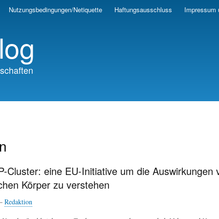
Skip
Nutzungsbedingungen/Netiquette
Haftungsausschluss
Impressum 
to
main
log
content
schaften
n
Cluster: eine EU-Initiative um die Auswirkungen 
chen Körper zu verstehen
 —
Redaktion