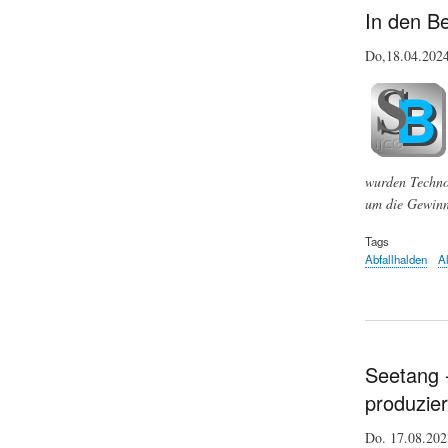
In den B
Do,18.04.20
wurden Techno
um die Gewinn
Tags
Abfallhalden
A
Seetang -
produzie
Do. 17.08.20