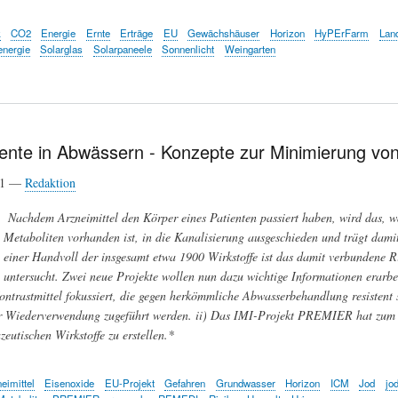
k
CO2
Energie
Ernte
Erträge
EU
Gewächshäuser
Horizon
HyPErFarm
Lan
energie
Solarglas
Solarpaneele
Sonnenlicht
Weingarten
nte in Abwässern - Konzepte zur Minimierung v
21 —
Redaktion
Nachdem Arzneimittel den Körper eines Patienten passiert haben, wird das, w
Metaboliten vorhanden ist, in die Kanalisierung ausgeschieden und trägt dami
einer Handvoll der insgesamt etwa 1900 Wirkstoffe ist das damit verbundene R
untersucht. Zwei neue Projekte wollen nun dazu wichtige Informationen erarb
ntrastmittel fokussiert, die gegen herkömmliche Abwasserbehandlung resistent si
r Wiederverwendung zugeführt werden. ii) Das IMI-Projekt PREMIER hat zum Zi
zeutischen Wirkstoffe zu erstellen.*
eimittel
Eisenoxide
EU-Projekt
Gefahren
Grundwasser
Horizon
ICM
Jod
jod