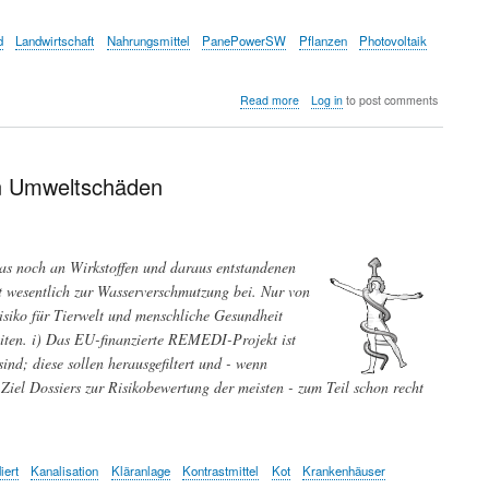
d
Landwirtschaft
Nahrungsmittel
PanePowerSW
Pflanzen
Photovoltaik
about
Read more
Log in
to post comments
Agrophotovoltaik
-
Anbausystem
zur
on Umweltschäden
gleichzeitigen
Erzeugung
von
Energie
as noch an Wirkstoffen und daraus entstandenen
und
Nahrungsmitteln
t wesentlich zur Wasserverschmutzung bei. Nur von
isiko für Tierwelt und menschliche Gesundheit
eiten. i) Das EU-finanzierte REMEDI-Projekt ist
nd; diese sollen herausgefiltert und - wenn
el Dossiers zur Risikobewertung der meisten - zum Teil schon recht
iert
Kanalisation
Kläranlage
Kontrastmittel
Kot
Krankenhäuser