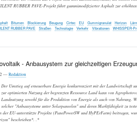
SILENT RUBBER PAVE-Projekt führt gummimodifizierter Asphalt zur erhöhten 
phalt
Bitumen
Blockierung
Beugung
Cirtec
EU
Gummigranulat
Horizon
Lär
ILENT RUBBER PAVE
Straßen
Technologie
Verkehr
Vibrationen
WHISSPER-Pro
ovoltaik - Anbausystem zur gleichzeitigen Erzeug
22 —
Redaktion
Der Umstieg auf erneuerbare Energie konkurrenziert mit der Landwirtschaft u
zur optimierten Nutzung der begrenzten Ressource Land kann von Agrophotovolt
Landnutzung sowohl für die Produktion von Energie als auch von Nahrung. Welt
solcher "Anbausysteme unter Solarpaneelen" und deren Marktfähigkeit zu teste
n der EU-unterstützte Projekte (PanePowerSW und HyPErFarm) beitragen, wur
izon" beschrieben*. .*