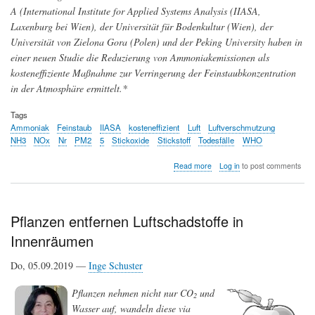
A (International Institute for Applied Systems Analysis (IIASA,
Laxenburg bei Wien), der Universität für Bodenkultur (Wien), der
Universität von Zielona Gora (Polen) und der Peking University haben in
einer neuen Studie die Reduzierung von Ammoniakemissionen als
kosteneffiziente Maßnahme zur Verringerung der Feinstaubkonzentration
in der Atmosphäre ermittelt.*
Tags
Ammoniak
Feinstaub
IIASA
kosteneffizient
Luft
Luftverschmutzung
NH3
NOx
Nr
PM2
5
Stickoxide
Stickstoff
Todesfälle
WHO
about
Read more
Log in
to post comments
Luftverschmutzung
in
Europa:
Ammoniak
Pflanzen entfernen Luftschadstoffe in
sollte
Innenräumen
vordringlich
reduziert
werden
Do, 05.09.2019 —
Inge Schuster
Pflanzen nehmen nicht nur CO
und
2
Wasser auf, wandeln diese via