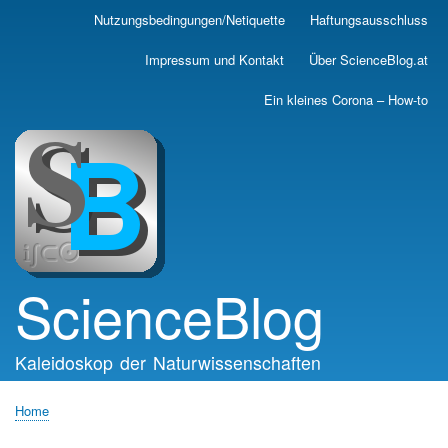
Skip
Nutzungsbedingungen/Netiquette
Haftungsausschluss
Main
to
main
navigation
Impressum und Kontakt
Über ScienceBlog.at
content
Ein kleines Corona – How-to
ScienceBlog
Kaleidoskop der Naturwissenschaften
Home
Breadcrumb