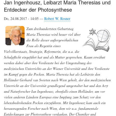
Jan Ingenhousz, Leibarzt Maria Theresias und
Innenräumen
Entdecker der Photosynthese
Do, 24.08.2017 - 14:05 —
Robert W. Rosner
Zum dreihundertsten Geburtstag
Maria Theresias wird heuer viel über
die Rolle dieser außergewöhnlichen
Frau als Regentin eines
Vielvölkerstaats, Strategin, Reformerin, die u.a. die
Schulpflicht eingeführt hat und als Mutter gesprochen. Kaum erwähnt
werden dabei aber ihre Verdienste bei der Umgestaltung des
medizinischen Unterrichts an der Wiener Universität und ihre Verdienste
im Kampf gegen die Pocken. Maria Theresia hat als Leibärzte den
Holländer Gerhard van Swieten nach Wien geholt, der den medizinischen
Unterricht an der Universität grundlegend umgestaltet hat und den Arzt
und Naturforscher Ian Ingenhousz, ebenfalls einen Holländer, um vor
vielen anderen Ländern Europas eine Impfung zum Schutz vor den
lebensbedrohenden Pocken einzuführen. Mit Ingenhousz kam auch ein
herausragenden Forscher nach Wien, dem wir u.a. fundamentale
Entdeckungen zur Photosynthese verdanken. Der Chemiker und