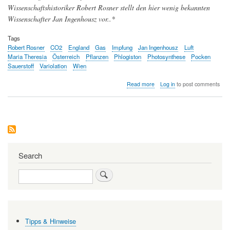
Wissenschaftshistoriker Robert Rosner stellt den hier wenig bekannten
Wissenschafter Jan Ingenhousz vor..*
Tags
Robert Rosner
CO2
England
Gas
Impfung
Jan Ingenhousz
Luft
Maria Theresia
Österreich
Pflanzen
Phlogiston
Photosynthese
Pocken
Sauerstoff
Variolation
Wien
about
Read more
Log in
to post comments
Jan
Ingenhousz,
Leibarzt
Maria
Theresias
und
Entdecker
der
Search
Photosynthese
Search
Tipps & Hinweise