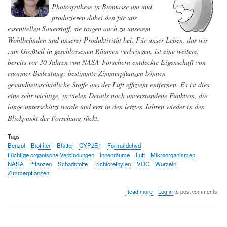
Photosynthese in Biomasse um und
produzieren dabei den für uns
essentiellen Sauerstoff, sie tragen auch zu unserem
Wohlbefinden und unserer Produktivität bei. Für unser Leben, das wir
zum Großteil in geschlossenen Räumen verbringen, ist eine weitere,
bereits vor 30 Jahren von NASA-Forschern entdeckte Eigenschaft von
enormer Bedeutung: bestimmte Zimmerpflanzen können
gesundheitsschädliche Stoffe aus der Luft effizient entfernen. Es ist dies
eine sehr wichtige, in vielen Details noch unverstandene Funktion, die
lange unterschätzt wurde und erst in den letzten Jahren wieder in den
Blickpunkt der Forschung rückt.
Tags
Benzol
Biofilter
Blätter
CYP2E1
Formaldehyd
flüchtige organische Verbindungen
Innenräume
Luft
Mikroorganismen
NASA
Pflanzen
Schadstoffe
Trichlorethylen
VOC
Wurzeln
Zimmerpflanzen
about
Read more
Log in
to post comments
Pflanzen
entfernen
Luftschadstoffe
in