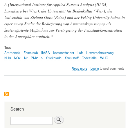
A (International Institute for Applied Systems Analysis (IIASA,
Laxenburg bei Wien), der Universität für Bodenkultur (Wien), der
Universität von Zielona Gora (Polen) und der Peking University haben in
einer neuen Studie die Reduzierung von Ammoniakemissionen als
kosteneffiziente Maßnahme zur Verringerung der Feinstaubkonzentration
in der Atmosphäre ermittelt.*
Tags
Ammoniak
Feinstaub
IIASA
kosteneffizient
Luft
Luftverschmutzung
NH3
NOx
Nr
PM2
5
Stickoxide
Stickstoff
Todesfälle
WHO
about
Read more
Log in
to post comments
Luftverschmutzung
in
Europa:
Ammoniak
sollte
vordringlich
reduziert
werden
Search
Search