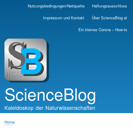
Skip
Nutzungsbedingungen/Netiquette
Haftungsausschluss
Main
to
main
navigation
Impressum und Kontakt
Über ScienceBlog.at
content
Ein kleines Corona – How-to
ScienceBlog
Kaleidoskop der Naturwissenschaften
Home
Breadcrumb