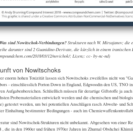
 Was sind Nowitschok-Verbindungen?
Strukturen nach W. Mirsajanov; die e
Reihe darunter sind 2 Guanidino-Derivate, die kürzlich in einem iranischen 
mpoundchem.com/2018/03/12/novichok/; Lizenz: cc- by-nc-nd)
unft von Nowitschoks
er enorm hohen Toxizität lassen sich Nowitschoks zweifellos nicht von "Ga
bors - einschliesslich Porton Down in England, Edgwoodin den US, TNO in H
ren Aufgabenbereichen. Schließlich müssen für derartige Giftstoffe ja auc
chsten Probematerialien entwickelt werden und die chemischen und biologis
) getestet werden, um bei potentiellen Anschlägen rasch Abwehr- und Sch
ter Einhaltung bestimmter Bedingungen - auch im Chemiewaffenkontrollab
teratur sind Nowitschok-Strukturen nicht unbekannt. Abgesehen von einer R
 , die in den 1960er und frühen 1970er Jahren im Zhurnal Obshchei Khimii 