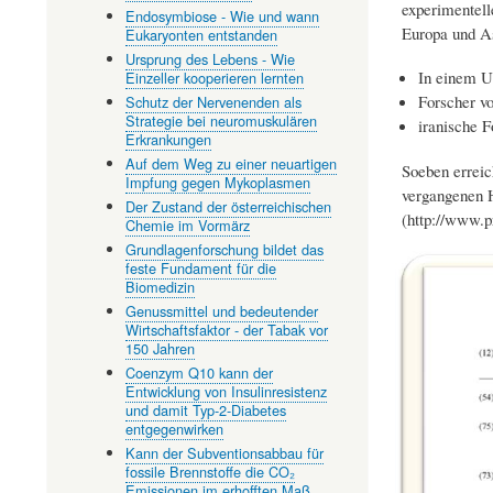
experimentell
Endosymbiose - Wie und wann
Europa und As
Eukaryonten entstanden
Ursprung des Lebens - Wie
In einem U
Einzeller kooperieren lernten
Forscher vo
Schutz der Nervenenden als
Strategie bei neuromuskulären
iranische 
Erkrankungen
Auf dem Weg zu einer neuartigen
Soeben erreic
Impfung gegen Mykoplasmen
vergangenen H
Der Zustand der österreichischen
(http://www.p
Chemie im Vormärz
Grundlagenforschung bildet das
feste Fundament für die
Biomedizin
Genussmittel und bedeutender
Wirtschaftsfaktor - der Tabak vor
150 Jahren
Coenzym Q10 kann der
Entwicklung von Insulinresistenz
und damit Typ-2-Diabetes
entgegenwirken
Kann der Subventionsabbau für
fossile Brennstoffe die CO₂
Emissionen im erhofften Maß