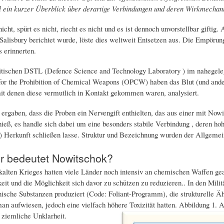
l ein kurzer Überblick über derartige Verbindungen und deren Wirkmecha
icht, spürt es nicht, riecht es nicht und es ist dennoch unvorstellbar gift
 Salisbury berichtet wurde, löste dies weltweit Entsetzen aus. Die Empörun
 erinnerten.
itischen DSTL (Defence Science and Technology Laboratory ) im nahegele
for the Prohibition of Chemical Weapons (OPCW) haben das Blut (und ande
mit denen diese vermutlich in Kontakt gekommen waren, analysiert.
ergaben, dass die Proben ein Nervengift enthielten, das aus einer mit No
ieß, es handle sich dabei um eine besonders stabile Verbindung , deren ho
 Herkunft schließen lasse. Struktur und Bezeichnung wurden der Allgemeinh
r bedeutet Nowitschok?
alten Krieges hatten viele Länder noch intensiv an chemischen Waffen gear
it und die Möglichkeit sich davor zu schützen zu reduzieren.. In den Mil
ische Substanzen produziert (Code: Foliant-Programm), die strukturelle Äh
an aufwiesen, jedoch eine vielfach höhere Toxizität hatten. Abbildung 1. A
ziemliche Unklarheit.