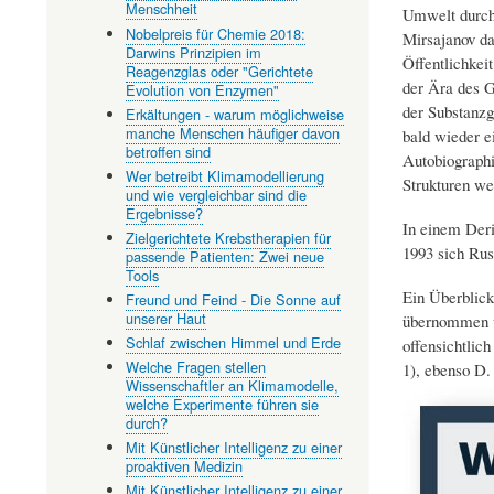
Menschheit
Umwelt durch
Nobelpreis für Chemie 2018:
Mirsajanov da
Darwins Prinzipien im
Öffentlichkeit
Reagenzglas oder "Gerichtete
der Ära des G
Evolution von Enzymen"
der Substanzg
Erkältungen - warum möglichweise
manche Menschen häufiger davon
bald wieder e
betroffen sind
Autobiograph
Wer betreibt Klimamodellierung
Strukturen we
und wie vergleichbar sind die
Ergebnisse?
In einem Der
Zielgerichtete Krebstherapien für
1993 sich Rus
passende Patienten: Zwei neue
Tools
Ein Überblick
Freund und Feind - Die Sonne auf
unserer Haut
übernommen wo
Schlaf zwischen Himmel und Erde
offensichtlic
Welche Fragen stellen
1), ebenso D. 
Wissenschaftler an Klimamodelle,
welche Experimente führen sie
durch?
Mit Künstlicher Intelligenz zu einer
proaktiven Medizin
Mit Künstlicher Intelligenz zu einer