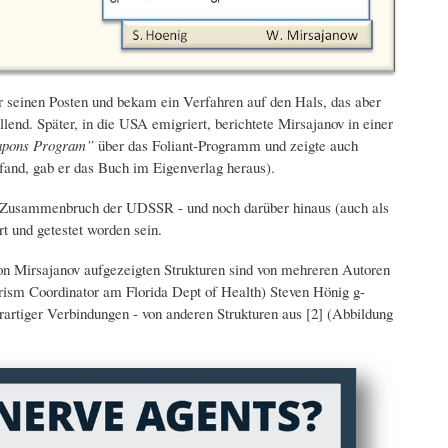
r seinen Posten und bekam ein Verfahren auf den Hals, das aber
end. Später, in die USA emigriert, berichtete Mirsajanov in einer
Weapons Program”
über das Foliant-Programm und zeigte auch
and, gab er das Buch im Eigenverlag heraus).
m Zusammenbruch der UDSSR - und noch darüber hinaus (auch als
t und getestet worden sein.
e von Mirsajanov aufgezeigten Strukturen sind von mehreren Autoren
sm Coordinator am Florida Dept of Health) Steven Hönig g-
rartiger Verbindungen - von anderen Strukturen aus [2] (Abbildung