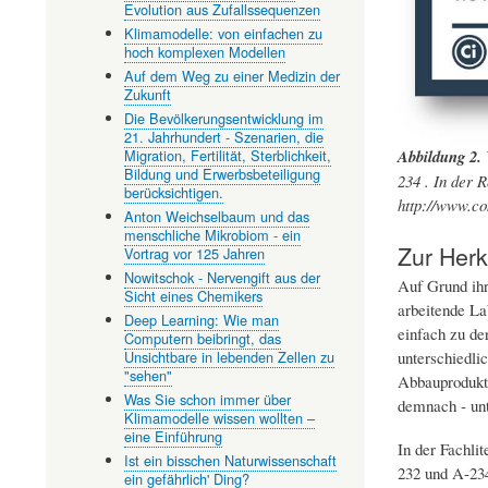
Evolution aus Zufallssequenzen
Klimamodelle: von einfachen zu
hoch komplexen Modellen
Auf dem Weg zu einer Medizin der
Zukunft
Die Bevölkerungsentwicklung im
21. Jahrhundert - Szenarien, die
Migration, Fertilität, Sterblichkeit,
Abbildung 2.
Bildung und Erwerbsbeteiligung
234 . In der 
berücksichtigen.
http://www.co
Anton Weichselbaum und das
menschliche Mikrobiom - ein
Zur Herk
Vortrag vor 125 Jahren
Nowitschok - Nervengift aus der
Auf Grund ihr
Sicht eines Chemikers
arbeitende La
Deep Learning: Wie man
einfach zu de
Computern beibringt, das
Unsichtbare in lebenden Zellen zu
unterschiedli
"sehen"
Abbauprodukte
Was Sie schon immer über
demnach - un
Klimamodelle wissen wollten –
eine Einführung
In der Fachli
Ist ein bisschen Naturwissenschaft
232 und A-234
ein gefährlich' Ding?