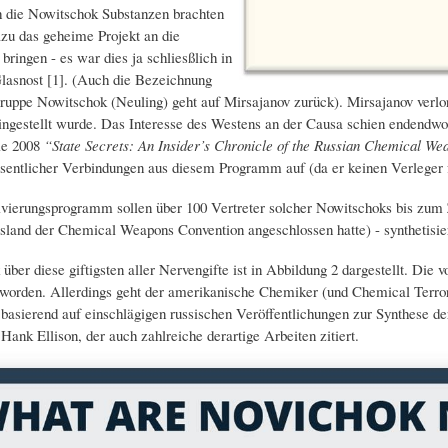
 die Nowitschok Substanzen brachten
zu das geheime Projekt an die
 bringen - es war dies ja schliesßlich in
lasnost [1]. (Auch die Bezeichnung
ruppe Nowitschok (Neuling) geht auf Mirsajanov zurück). Mirsajanov verlo
ingestellt wurde. Das Interesse des Westens an der Causa schien endendwoll
ie 2008
“State Secrets: An Insider’s Chronicle of the Russian Chemical 
sentlicher Verbindungen aus diesem Programm auf (da er keinen Verleger f
ivierungsprogramm sollen über 100 Vertreter solcher Nowitschoks bis zu
sland der Chemical Weapons Convention angeschlossen hatte) - synthetisier
 über diese giftigsten aller Nervengifte ist in Abbildung 2 dargestellt. Di
rden. Allerdings geht der amerikanische Chemiker (und Chemical Terrori
h basierend auf einschlägigen russischen Veröffentlichungen zur Synthese de
Hank Ellison, der auch zahlreiche derartige Arbeiten zitiert.