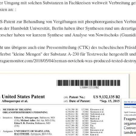
er Umgang mit solchen Substanzen in Fachkreisen weltweit Verbreitung gef
ien an: :
S-Patent zur Behandlung von Vergiftungen mit phosphororganischen Verbi
n der Humboldt Universität, Berlin haben über Synthesen rund um derartig
Forscher haben vor kurzem Synthese und Analyse von Nowitschoks (Guanidi
ht uns übrigens auch eine Pressemitteilung (CTK) des tschechischen Präsi
erbst "kleine Mengen" der Substanz A-230 für Testzwecke hergestellt und 
raguemonitor.com/2018/05/04/zeman-novichok-was-produced-tested-destroy