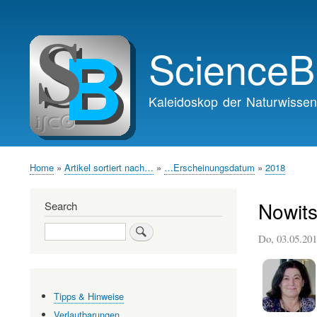
Main
navigation
ScienceB
Kaleidoskop der Naturwissen
Home
Artikel sortiert nach…
…Erscheinungsdatum
2018
Breadcrumb
Nowits
Search
Search
Do, 03.05.20
Tipps & Hinweise
Verlautbarungen