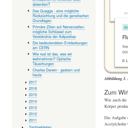
absenken?
Das Quagga - eine mögliche
Rückzüchtung und die genetischen
Grundlagen
Primäre Zilien auf Nervenzellen-
mögliche Schlüssel zum
Verständnis der Adipositas
Die bedeutendsten Entdeckungen
am CERN
Wie real ist das, was wir
wahrnehmen? Optische
Täuschungen
Charles Darwin - gestern und
heute
Abbildung 3. 
2017
2016
Zum Wirk
2015
Wie auch die 
2014
Körper produz
2013
2012
Die Aufgabe d
2011
Acetylcholin 
…Sachgebieten