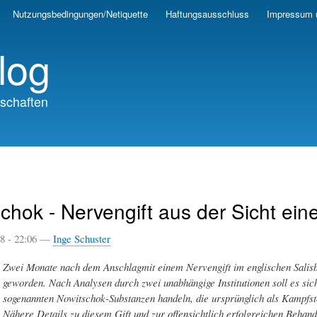
Skip
Nutzungsbedingungen/Netiquette
Haftungsausschluss
Impressum 
to
main
log
content
schaften
chok - Nervengift aus der Sicht ei
18 - 22:06 —
Inge Schuster
Zwei Monate nach dem Anschlagmit einem Nervengift im englischen Salisbur
geworden. Nach Analysen durch zwei unabhängige Institutionen soll es si
sogenannten Nowitschok-Substanzen handeln, die ursprünglich als Kampfst
Nähere Details zu diesem Gift und zur offensichtlich erfolgreichen Behan