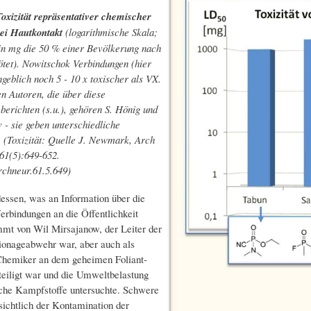
oxizität repräsentativer chemischer
ei Hautkontakt
(logarithmische Skala;
in mg die 50 % einer Bevölkerung nach
ötet). Nowitschok Verbindungen (hier
geblich noch 5 - 10 x toxischer als VX.
n Autoren, die über diese
berichten (s.u.), gehören S. Hönig und
 - sie geben unterschiedliche
. (Toxizität: Quelle J. Newmark, Arch
61(5):649-652.
rchneur.61.5.649)
dessen, was an Information über die
rbindungen an die Öffentlichkeit
mmt von Wil Mirsajanow, der Leiter der
ionageabwehr war, aber auch als
Chemiker an dem geheimen Foliant-
eiligt war und die Umweltbelastung
che Kampfstoffe untersuchte. Schwere
ichtlich der Kontamination der