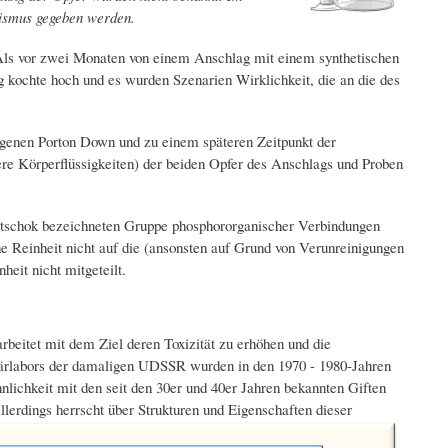
nismus gegeben werden.
ig. Als vor zwei Monaten von einem Anschlag mit einem synthetischen
g kochte hoch und es wurden Szenarien Wirklichkeit, die an die des
genen Porton Down und zu einem späteren Zeitpunkt der
re Körperflüssigkeiten) der beiden Opfer des Anschlags und Proben
witschok bezeichneten Gruppe phosphororganischer Verbindungen
he Reinheit nicht auf die (ansonsten auf Grund von Verunreinigungen
eit nicht mitgeteilt.
beitet mit dem Ziel deren Toxizität zu erhöhen und die
itärlabors der damaligen UDSSR wurden in den 1970 - 1980-Jahren
nlichkeit mit den seit den 30er und 40er Jahren bekannten Giften
llerdings herrscht über Strukturen und Eigenschaften dieser