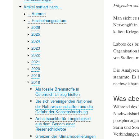
Folgenden sol
Artikel sortiert nach…
…Autoren
Man sieht es n
…Erscheinungsdatum
Nervengift in
2026
kalten Krieges
2025
2024
Labors des br
2023
Organisation 
2022
von Stellen, 
2021
2020
Die Analysen 
2019
stammte. Es h
2018
nachweisbare)
Als fossile Brennstoffe in
Österreich Einzug hielten
Was abe
Die sich vereinigenden Nationen
Während des k
der Naturwissenschaften und die
Gefahr der Konsensforschung
Nachweisbarke
Anhaltspunkte für Langlebigkeit
phosphororgan
aus dem Genom einer
Sarin und Som
Riesenschildkröte
Verbindungen 
Grenzen der Klimamodellierungen