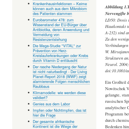
Krankenhausinfektionen – Keime
Abbildung 1.T
können auch aus dem Mikrobiom
Nervengifte b
des Patienten stammen
Eurobarometer 478: zum
LD50: Dosis 
Wissenstand der EU-Bürger über
Hautkontakt t
Antibiotika, deren Anwendung und
A-232) sind an
Vermeidung von
Zu den wenige
Resistenzentstehung
Verbindungen 
Die Mega-Studie "VITAL" zur
Prävention von Herz-
W. Mirsajanov
Kreislauferkrankungen oder Krebs
Strukturen an
durch Vitamin D enttäuscht
Neurol. 2004;
Der rasche Niedergang der Natur
doi:10.1001/a
ist nicht naturbedingt - Der Living
Planet-Report 2018 (WWF) zeigt
alarmierende Folgen menschlichen
Ein Großteil 
Raubbaus
Nowitschok Ve
Klimamodelle: wie werden diese
gelangte, sta
validiert?
russischen Sp
Genies aus dem Labor
analytischer 
Impfen oder Nichtimpfen, das ist
Programm bet
hier die Frage
durch chemis
Der gesamte afrikanische
Bedenken hins
Kontinent ist die Wiege der