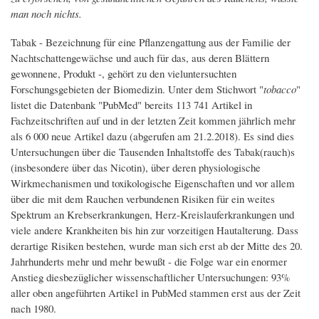
man noch nichts.
Tabak - Bezeichnung für eine Pflanzengattung aus der Familie der
Nachtschattengewächse und auch für das, aus deren Blättern
gewonnene, Produkt -, gehört zu den vieluntersuchten
Forschungsgebieten der Biomedizin. Unter dem Stichwort "
tobacco
"
listet die Datenbank "PubMed" bereits 113 741 Artikel in
Fachzeitschriften auf und in der letzten Zeit kommen jährlich mehr
als 6 000 neue Artikel dazu (abgerufen am 21.2.2018). Es sind dies
Untersuchungen über die Tausenden Inhaltstoffe des Tabak(rauch)s
(insbesondere über das Nicotin), über deren physiologische
Wirkmechanismen und toxikologische Eigenschaften und vor allem
über die mit dem Rauchen verbundenen Risiken für ein weites
Spektrum an Krebserkrankungen, Herz-Kreislauferkrankungen und
viele andere Krankheiten bis hin zur vorzeitigen Hautalterung. Dass
derartige Risiken bestehen, wurde man sich erst ab der Mitte des 20.
Jahrhunderts mehr und mehr bewußt - die Folge war ein enormer
Anstieg diesbezüglicher wissenschaftlicher Untersuchungen: 93%
aller oben angeführten Artikel in PubMed stammen erst aus der Zeit
nach 1980.