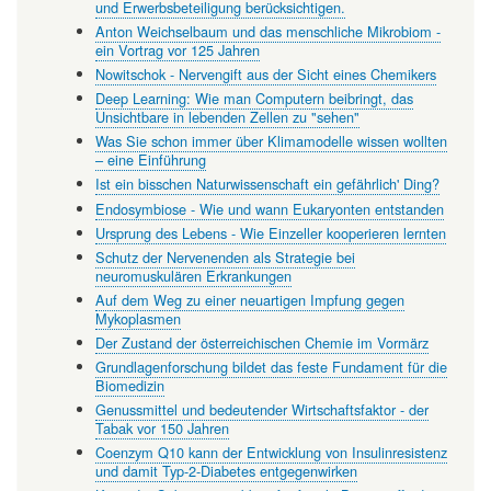
und Erwerbsbeteiligung berücksichtigen.
Anton Weichselbaum und das menschliche Mikrobiom -
ein Vortrag vor 125 Jahren
Nowitschok - Nervengift aus der Sicht eines Chemikers
Deep Learning: Wie man Computern beibringt, das
Unsichtbare in lebenden Zellen zu "sehen"
Was Sie schon immer über Klimamodelle wissen wollten
– eine Einführung
Ist ein bisschen Naturwissenschaft ein gefährlich' Ding?
Endosymbiose - Wie und wann Eukaryonten entstanden
Ursprung des Lebens - Wie Einzeller kooperieren lernten
Schutz der Nervenenden als Strategie bei
neuromuskulären Erkrankungen
Auf dem Weg zu einer neuartigen Impfung gegen
Mykoplasmen
Der Zustand der österreichischen Chemie im Vormärz
Grundlagenforschung bildet das feste Fundament für die
Biomedizin
Genussmittel und bedeutender Wirtschaftsfaktor - der
Tabak vor 150 Jahren
Coenzym Q10 kann der Entwicklung von Insulinresistenz
und damit Typ-2-Diabetes entgegenwirken