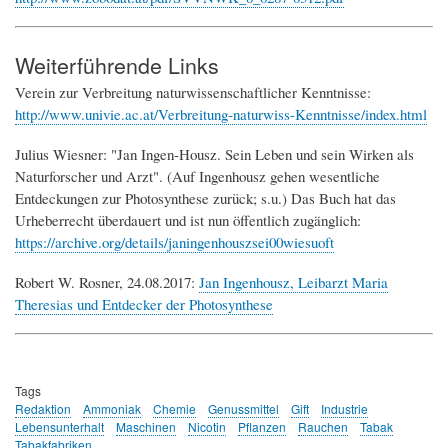
Weiterführende Links
Verein zur Verbreitung naturwissenschaftlicher Kenntnisse:
http://www.univie.ac.at/Verbreitung-naturwiss-Kenntnisse/index.html
Julius Wiesner: "Jan Ingen-Housz. Sein Leben und sein Wirken als
Naturforscher und Arzt". (Auf Ingenhousz gehen wesentliche
Entdeckungen zur Photosynthese zurück; s.u.) Das Buch hat das
Urheberrecht überdauert und ist nun öffentlich zugänglich:
https://archive.org/details/janingenhouszsei00wiesuoft
Robert W. Rosner, 24.08.2017:
Jan Ingenhousz, Leibarzt Maria
Theresias und Entdecker der Photosynthese
Tags
Redaktion
Ammoniak
Chemie
Genussmittel
Gift
Industrie
Lebensunterhalt
Maschinen
Nicotin
Pflanzen
Rauchen
Tabak
Tabakfabriken