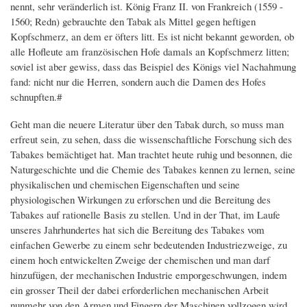
nennt, sehr veränderlich ist. König Franz II. von Frankreich (1559 -
1560; Redn) gebrauchte den Tabak als Mittel gegen heftigen
Kopfschmerz, an dem er öfters litt. Es ist nicht bekannt geworden, ob
alle Hofleute am französischen Hofe damals an Kopfschmerz litten;
soviel ist aber gewiss, dass das Beispiel des Königs viel Nachahmung
fand: nicht nur die Herren, sondern auch die Damen des Hofes
schnupften.#
Geht man die neuere Literatur über den Tabak durch, so muss man
erfreut sein, zu sehen, dass die wissenschaftliche Forschung sich des
Tabakes bemächtiget hat. Man trachtet heute ruhig und besonnen, die
Naturgeschichte und die Chemie des Tabakes kennen zu lernen, seine
physikalischen und chemischen Eigenschaften und seine
physiologischen Wirkungen zu erforschen und die Bereitung des
Tabakes auf rationelle Basis zu stellen. Und in der That, im Laufe
unseres Jahrhundertes hat sich die Bereitung des Tabakes vom
einfachen Gewerbe zu einem sehr bedeutenden Industriezweige, zu
einem hoch entwickelten Zweige der chemischen und man darf
hinzufügen, der mechanischen Industrie emporgeschwungen, indem
ein grosser Theil der dabei erforderlichen mechanischen Arbeit
nunmehr von den Armen und Fingern der Maschinen vollzogen wird.