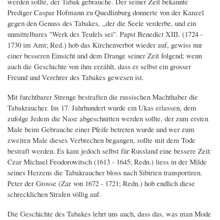
werden sollte, der Tabak gebrauche. Der seiner Zeit bekannte
Prediger Caspar Hofmann zu Quedlinburg donnerte von der Kanzel
gegen den Genuss des Tabakes, „der die Seele verderbe, und ein
unmittelbares "Werk des Teufels sei". Papst Benedict XIII. (1724 -
1730 im Amt; Red.) hob das Kirchenverbot wieder auf, gewiss nur
einer besseren Einsicht und dem Drange seiner Zeit folgend; wenn
auch die Geschichte von ihm erzählt, dass er selbst ein grosser
Freund und Verehrer des Tabakes gewesen ist.
Mit furchtbarer Strenge bestraften die russischen Machthaber die
Tabakraucher. Im 17. Jahrhundert wurde ein Ukas erlassen, dem
zufolge Jedem die Nase abgeschnitten werden sollte, der zum ersten
Male beim Gebrauche einer Pfeife betreten wurde und wer zum
zweiten Male dieses Verbrechen begangen, sollte mit dem Tode
bestraft werden. Es kam jedoch selbst für Russland eine bessere Zeit:
Czar Michael Feodorowitsch (1613 - 1645; Redn.) liess in der Milde
seines Herzens die Tabakraucher bloss nach Sibirien transportiren.
Peter der Grosse (Zar von 1672 - 1721; Redn.) hob endlich diese
schrecklichen Strafen völlig auf.
Die Geschichte des Tabakes lehrt uns auch, dass das, was man Mode