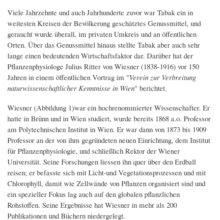
Viele Jahrzehnte und auch Jahrhunderte zuvor war Tabak ein in
weitesten Kreisen der Bevölkerung geschätztes Genussmittel, und
geraucht wurde überall, im privaten Umkreis und an öffentlichen
Orten. Über das Genussmittel hinaus stellte Tabak aber auch sehr
lange einen bedeutenden Wirtschaftsfaktor dar. Darüber hat der
Pflanzenphysiologe Julius Ritter von Wiesner (1838-1916) vor 150
Jahren in einem öffentlichen Vortrag im "
Verein zur Verbreitung
naturwissenschaftlicher Kenntnisse in Wien
" berichtet.
Wiesner (Abbildung 1)war ein hochrenommierter Wissenschafter. Er
hatte in Brünn und in Wien studiert, wurde bereits 1868 a.o. Professor
am Polytechnischen Institut in Wien. Er war dann von 1873 bis 1909
Professor an der von ihm gegründeten neuen Einrichtung, dem Institut
für Pflanzenphysiologie, und schließlich Rektor der Wiener
Universität. Seine Forschungen liessen ihn quer über den Erdball
reisen; er befasste sich mit Licht-und Vegetationsprozessen und mit
Chlorophyll, damit wie Zellwände von Pflanzen organisiert sind und
ein spezieller Fokus lag auch auf den globalen pflanzlichen
Rohstoffen. Seine Ergebnisse hat Wiesner in mehr als 200
Publikationen und Büchern niedergelegt.