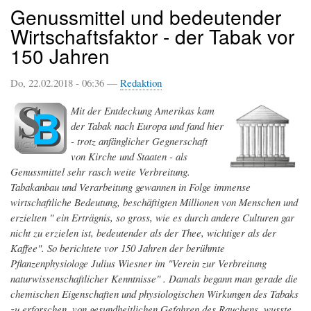
Genussmittel und bedeutender
Wirtschaftsfaktor - der Tabak vor
150 Jahren
Do, 22.02.2018 - 06:36 —
Redaktion
Mit der Entdeckung Amerikas kam
der Tabak nach Europa und fand hier
- trotz anfänglicher Gegnerschaft
von Kirche und Staaten - als
Genussmittel sehr rasch weite Verbreitung.
Tabakanbau und Verarbeitung gewannen in Folge immense
wirtschaftliche Bedeutung, beschäftigten Millionen von Menschen und
erzielten " ein Erträgnis, so gross, wie es durch andere Culturen gar
nicht zu erzielen ist, bedeutender als der Thee, wichtiger als der
Kaffee". So berichtete vor 150 Jahren der berühmte
Pflanzenphysiologe Julius Wiesner im "Verein zur Verbreitung
naturwissenschaftlicher Kenntnisse" . Damals begann man gerade die
chemischen Eigenschaften und physiologischen Wirkungen des Tabaks
zu erforschen, von gesundheitlichen Gefahren des Rauchens, wusste