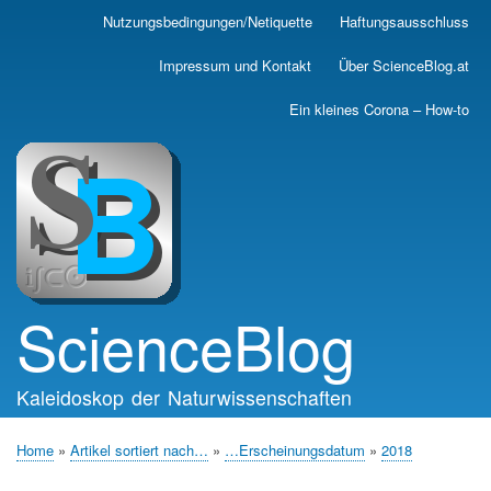
Skip
Nutzungsbedingungen/Netiquette
Haftungsausschluss
Main
to
main
navigation
Impressum und Kontakt
Über ScienceBlog.at
content
Ein kleines Corona – How-to
ScienceBlog
Kaleidoskop der Naturwissenschaften
Home
Artikel sortiert nach…
…Erscheinungsdatum
2018
Breadcrumb