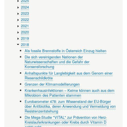
2025
Jahren
2024
2023
2022
2021
2020
2019
2018
Als fossile Brennstoffe in Österreich Einzug hielten
Die sich vereinigenden Nationen der
Naturwissenschaften und die Gefahr der
Konsensforschung
Anhaltspunkte für Langlebigkeit aus dem Genom einer
Riesenschildkröte
Grenzen der Klimamodellierungen
Krankenhausinfektionen – Keime können auch aus dem
Mikrobiom des Patienten stammen
Eurobarometer 478: zum Wissenstand der EU-Bürger
über Antibiotika, deren Anwendung und Vermeidung von
Resistenzentstehung
Die Mega-Studie "VITAL" zur Prävention von Herz-
Kreislauferkrankungen oder Krebs durch Vitamin D
enttäuscht