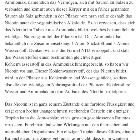
Ammoniak, namentlich das Vermögen, sich mit Säuren zu Salzen zu
verbinden und kommt auch dieser Körper mit den früher genannten
Säuren als Salz gebunden in der Pflanze vor; man stellte deshalb das
Nicotin unter die vegetabilischen Alkaloide. Es ist erwiesen, dass sich
das Nicotin im Tabake aus Ammoniak bildet, welches bekanntlich ein
wichtiges Nahrungsmittel der Pflanzen ist. Das Ammoniak hat
bekanntlich die Zusammensetzung: 1 Atom Stickstoff und 3 Atome
Wasserstoff. Denken wir uns die Formel NH3 verdoppelt, und statt
des Wasserstoffes einen bestimmten gleichwertigen
Kohlenwasserstoff in das Ammoniak hineingebracht, so haben wir
Nicotin vor uns. Dieser Kohlenwasserstoff, der das Nicotin bildet,
wird in der Pflanze aus Kohlensäure und Wasser gebildet, so dass
also die drei wichtigsten Nahrungsmittel der Pflanzen :Kohlensäure,
Wasser und Ammoniak an dem Aufbaue des Nicotin participiren.
Das Nicotin ist in ganz reinem Zustande eine farblose Flüssigkeit und
zeigt einen höchst unangenehmen stechenden Geruch; ein einziger
Tropfen kann die Atmosphäre eines grossen geschlossenen Raumes
verpesten. Furchtbar sind seine Wirkungen auf den thierischen und
menschlichen Organismus. Ein einziger Tropfen dieses Giftes, einem
Kaninchen auf die Zunge gebracht, verursacht, dass es in wenigen