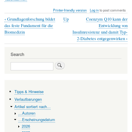
Printer-friendly version
Log in
to post comments
‹
Grundlagenforschung bildet
Up
Coenzym Q10 kann der
Book
das feste Fundament für die
Entwicklung von
traversal
Biomedizin
Insulinresistenz und damit Typ-
›
2-Diabetes entgegenwirken
links
for
Search
Genussmittel
Search
und
bedeutender
Wirtschaftsfaktor
-
Tipps & Hinweise
der
Verlautbarungen
Artikel sortiert nach…
Tabak
…Autoren
vor
…Erscheinungsdatum
150
2026