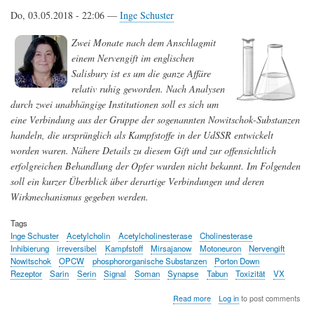
Tierversuche
Do, 03.05.2018 - 22:06 —
Inge Schuster
in
der
Zwei Monate nach dem Anschlagmit
Arzneimittel-
einem Nervengift im englischen
Entwicklung?
Salisbury ist es um die ganze Affäre
relativ ruhig geworden. Nach Analysen
durch zwei unabhängige Institutionen soll es sich um
eine Verbindung aus der Gruppe der sogenannten Nowitschok-Substanzen
handeln, die ursprünglich als Kampfstoffe in der UdSSR entwickelt
worden waren. Nähere Details zu diesem Gift und zur offensichtlich
erfolgreichen Behandlung der Opfer wurden nicht bekannt. Im Folgenden
soll ein kurzer Überblick über derartige Verbindungen und deren
Wirkmechanismus gegeben werden.
Tags
Inge Schuster
Acetylcholin
Acetylcholinesterase
Cholinesterase
Inhibierung
irreversibel
Kampfstoff
Mirsajanow
Motoneuron
Nervengift
Nowitschok
OPCW
phosphororganische Substanzen
Porton Down
Rezeptor
Sarin
Serin
Signal
Soman
Synapse
Tabun
Toxizität
VX
about
Read more
Log in
to post comments
Nowitschok