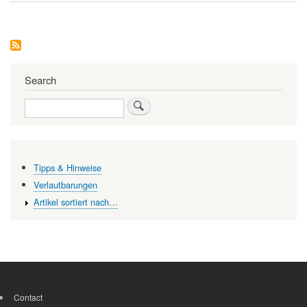
-
Nervengift
aus
der
Sicht
eines
Chemikers
Search
Search
Tipps & Hinweise
Verlautbarungen
Artikel sortiert nach…
Contact
FOOTER