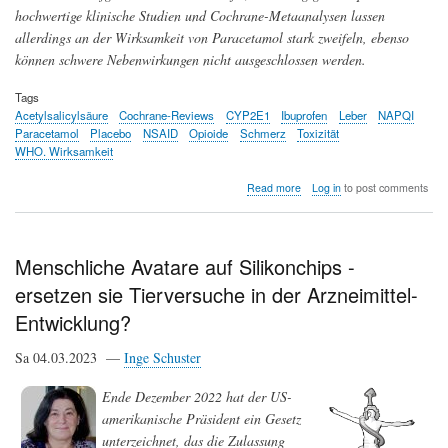
hochwertige klinische Studien und Cochrane-Metaanalysen lassen
allerdings an der Wirksamkeit von Paracetamol stark zweifeln, ebenso
können schwere Nebenwirkungen nicht ausgeschlossen werden.
Tags
Acetylsalicylsäure
Cochrane-Reviews
CYP2E1
Ibuprofen
Leber
NAPQI
Paracetamol
Placebo
NSAID
Opioide
Schmerz
Toxizität
WHO. Wirksamkeit
about
Read more
Log in
to post comments
Schmerz
lass'
nach
....Wie
Menschliche Avatare auf Silikonchips -
wirksam
ersetzen sie Tierversuche in der Arzneimittel-
ist
Paracetamol?
Entwicklung?
Sa 04.03.2023 —
Inge Schuster
Ende Dezember 2022 hat der US-
amerikanische Präsident ein Gesetz
unterzeichnet, das die Zulassung