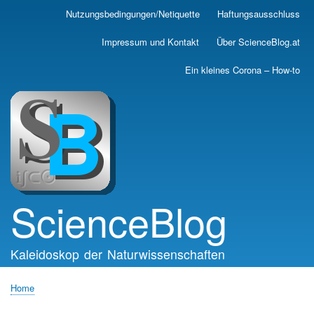
Skip
Nutzungsbedingungen/Netiquette
Haftungsausschluss
Main
to
main
navigation
Impressum und Kontakt
Über ScienceBlog.at
content
Ein kleines Corona – How-to
ScienceBlog
Kaleidoskop der Naturwissenschaften
Home
Breadcrumb