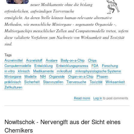
neuer Medikamente ohne die bislang
erforderlichen, aufwändigen Tierversuche
ermöglicht. An deren Stelle können human-relevante alternative
Methoden, wie menschliche Miniorgane - sogenannte Organoide -,
Multiorganchips menschlicher Zellen und Computermodelle treten, sofern
diese validierte Verfahren zum Nachweis von Wirksamkeit und Toxizität
sind.
Tags
Arzneimittel
Arzneistoff
Avatare
Body-on-a-Chip
Chips
Computermodelle
Entwicklung
Entwicklungsprozess
FDA
Forschung
in vitro
klinisch
Medikamente
mikrofluid
mikrophysiologische Systeme
Miniorgane
Modelle
NIH
Organoide
Organ-on-a-Chip
Phasen
präklinisch
Sicherheit
Stammzellen
Tierversuche
Toxizität
Wirksamkeit
Zellkulturen
about
Read more
Log in
to post comments
Menschliche
Avatare
auf
Silikonchips
Nowitschok - Nervengift aus der Sicht eines
-
Chemikers
ersetzen
sie