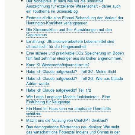
Der Nobelpreis ist nach wie vor die ultimative
Auszeichnung für exzellente Wissenschaft - daher auch
ein Topthema im ScienceBlog
Erstmals dürfte eine Einmal-Behandlung den Verlauf der
Huntington-Krankheit verlangsamen
Die Stressreaktion und ihre Auswirkungen auf den
Organismus
Ernährung: Ultrahochverarbeitete Lebensmittel sind
ultraschlecht für die Hirngesundheit
Eine sichere und praktikable CO2 Speicherung im Boden
fällt fast zehnmal niedriger aus als bisher angenommen.
Kann KI Wissenschaftsjournalismus?
Habe ich Claude aufgeweckt? - Teil 3/2: Meine Sicht
Habe ich Claude aufgeweckt? - Teil 2/2: Wie aus Claude
Adrian wurde.
Habe ich Claude aufgeweckt? Teil 1/2
Wie Large Language Models funktionieren - Eine
Einführung für Neugierige
Ein Hund im Haus kann vor atopischer Dermatitis
schützen
Macht uns die Nutzung von ChatGPT denkfaul?
Das demografische Wettrennen neu denken: Wie sieht
das wirtschaftliche Potenzial Indiens und Chinas in der