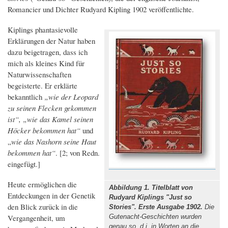
Romancier und Dichter Rudyard Kipling 1902 veröffentlichte.
Kiplings phantasievolle
Erklärungen der Natur haben
dazu beigetragen, dass ich
mich als kleines Kind für
Naturwissenschaften
begeisterte. Er erklärte
bekanntlich
„wie der Leopard
zu seinen Flecken gekommen
ist“, „wie das Kamel seinen
Höcker bekommen hat“
und
„
wie das Nashorn seine Haut
bekommen hat“
. [2; von Redn.
eingefügt.]
Heute ermöglichen die
Abbildung 1. Titelblatt von
Entdeckungen in der Genetik
Rudyard Kiplings "Just so
den Blick zurück in die
Stories". Erste Ausgabe 1902.
Die
Vergangenheit, um
Gutenacht-Geschichten wurden
genau so, d.i. in Worten an die