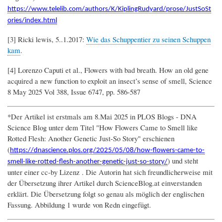
https://www.telelib.com/authors/K/KiplingRudyard/prose/JustSoSt
ories/index.html
[3] Ricki lewis, 5..1.2017:
Wie das Schuppentier zu seinen Schuppen
kam
.
[4] Lorenzo Caputi et al., Flowers with bad breath. How an old gene
acquired a new function to exploit an insect’s sense of smell, Science
8 May 2025 Vol 388, Issue 6747, pp. 586-587
*Der Artikel ist erstmals am 8.Mai 2025 in PLOS Blogs - DNA
Science Blog unter dem Titel "How Flowers Came to Smell like
Rotted Flesh: Another Genetic Just-So Story" erschienen
(
https://dnascience.plos.org/2025/05/08/how-flowers-came-to-
) und steht
smell-like-rotted-flesh-another-genetic-just-so-story/
unter einer cc-by Lizenz . Die Autorin hat sich freundlicherweise mit
der Übersetzung ihrer Artikel durch ScienceBlog.at einverstanden
erklärt. Die Übersetzung folgt so genau als möglich der englischen
Fassung. Abbildung 1 wurde von Redn eingefügt.