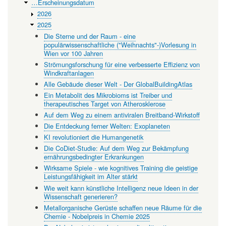
…Erscheinungsdatum
verfaultem
2026
Fleisch
2025
gekommen
Die Sterne und der Raum - eine
populärwissenschaftliche ("Weihnachts"-)Vorlesung in
sind:
Wien vor 100 Jahren
Eine
Strömungsforschung für eine verbesserte Effizienz von
Windkraftanlagen
genetische
Alle Gebäude dieser Welt - Der GlobalBuildingAtlas
"Just
Ein Metabolit des Mikrobioms ist Treiber und
therapeutisches Target von Atherosklerose
So"
Auf dem Weg zu einem antiviralen Breitband-Wirkstoff
Geschichte
Die Entdeckung ferner Welten: Exoplaneten
KI revolutioniert die Humangenetik
Die CoDiet-Studie: Auf dem Weg zur Bekämpfung
ernährungsbedingter Erkrankungen
Wirksame Spiele - wie kognitives Training die geistige
Leistungsfähigkeit im Alter stärkt
Wie weit kann künstliche Intelligenz neue Ideen in der
Wissenschaft generieren?
Metallorganische Gerüste schaffen neue Räume für die
Chemie - Nobelpreis in Chemie 2025