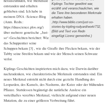
herauszufinden, wie Merkmale
Kiplings Tochter gewöhnt war,
entstanden und erhalten
erzählt und veranschaulichen, wie
geblieben sind. Ich habe in
die Tiere ihre besonderen Merkmale
meinem DNA -Science-Blog
erhalten haben.
(Anm. Redn.:
,http://www.biblio.com/just-so-
https://dnascience.plos.org/)
stories-by-kipling-rudyard/work/732,
(Bild und Text von Redn
über mehrere genetische „Just-
eingefügt.Lizenz:gemeinfrei.)
so“-Geschichten berichtet: Wie
das Schuppentier seine
Schuppen bekam [3] , wie die Giraffe ihre Flecken bekam, wie der
Tabby seine Streifen bekam und wie der Mensch seinen Schwanz
verlor.
Kiplings Geschichten inspirierten mich dazu, wie Darwin darüber
nachzudenken, wie charakteristische Merkmale entstanden sind. Ein
neues Merkmal entsteht nicht durch eine gezielte Handlung des
Leoparden, des Kamels, des Nashorns, der Katze oder der blühenden
Pflanze. Stattdessen begünstigt die natürliche Auslese ein
vorteilhaftes vererbtes Merkmal, vielleicht aufgrund einer neuen
Mutation, die zu einer größeren Verbreitung führt.