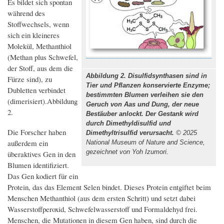
Es bildet sich spontan
während des
Stoffwechsels, wenn
sich ein kleineres
Molekül, Methanthiol
(Methan plus Schwefel,
der Stoff, aus dem die
Abbildung 2. Disulfidsynthasen sind in
Fürze sind), zu
Tier und Pflanzen konservierte Enzyme;
Dubletten verbindet
bestimmten Blumen verleihen sie den
(dimerisiert).Abbildung
Geruch von Aas und Dung, der neue
2.
Bestäuber anlockt. Der Gestank wird
durch Dimethyldisulfid und
Die Forscher haben
Dimethyltrisulfid verursacht.
© 2025
außerdem ein
National Museum of Nature and Science,
gezeichnet von Yoh Izumori.
überaktives Gen in den
Blumen identifiziert.
Das Gen kodiert für ein
Protein, das das Element Selen bindet. Dieses Protein entgiftet beim
Menschen Methanthiol (aus dem ersten Schritt) und setzt dabei
Wasserstoffperoxid, Schwefelwasserstoff und Formaldehyd frei.
Menschen, die Mutationen in diesem Gen haben, sind durch die