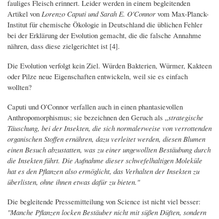
fauliges Fleisch erinnert. Leider werden in einem begleitenden
Artikel von
Lorenzo Caputi und Sarah E. O'Connor
vom Max-Planck-
Institut für chemische Ökologie in Deutschland die üblichen Fehler
bei der Erklärung der Evolution gemacht, die die falsche Annahme
nähren, dass diese zielgerichtet ist [4].
Die Evolution verfolgt kein Ziel. Würden Bakterien, Würmer, Kakteen
oder Pilze neue Eigenschaften entwickeln, weil sie es einfach
wollten?
Caputi und O'Connor verfallen auch in einen phantasievollen
Anthropomorphismus; sie bezeichnen den Geruch als „
strategische
Täuschung, bei der Insekten, die sich normalerweise von verrottenden
organischen Stoffen ernähren, dazu verleitet werden, diesen Blumen
einen Besuch abzustatten, was zu einer ungewollten Bestäubung durch
die Insekten führt. Die Aufnahme dieser schwefelhaltigen Moleküle
hat es den Pflanzen also ermöglicht, das Verhalten der Insekten zu
überlisten, ohne ihnen etwas dafür zu bieten."
Die begleitende Pressemitteilung von Science ist nicht viel besser:
"Manche Pflanzen locken Bestäuber nicht mit süßen Düften, sondern