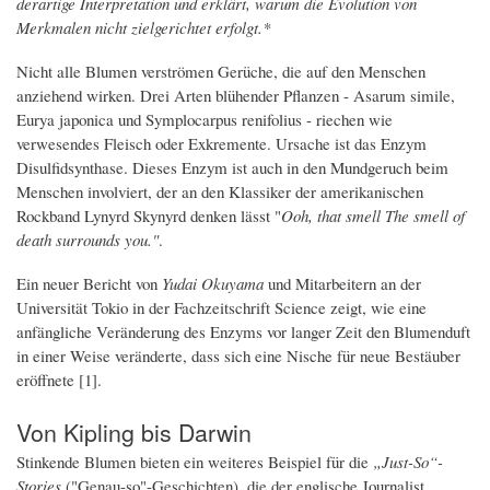
derartige Interpretation und erklärt, warum die Evolution von
Merkmalen nicht zielgerichtet erfolgt.*
Nicht alle Blumen verströmen Gerüche, die auf den Menschen
anziehend wirken. Drei Arten blühender Pflanzen - Asarum simile,
Eurya japonica und Symplocarpus renifolius - riechen wie
verwesendes Fleisch oder Exkremente. Ursache ist das Enzym
Disulfidsynthase. Dieses Enzym ist auch in den Mundgeruch beim
Menschen involviert, der an den Klassiker der amerikanischen
Rockband Lynyrd Skynyrd denken lässt "
Ooh, that smell The smell of
death surrounds you."
.
Ein neuer Bericht von
Yudai Okuyama
und Mitarbeitern an der
Universität Tokio in der Fachzeitschrift Science zeigt, wie eine
anfängliche Veränderung des Enzyms vor langer Zeit den Blumenduft
in einer Weise veränderte, dass sich eine Nische für neue Bestäuber
eröffnete [1].
Von Kipling bis Darwin
Stinkende Blumen bieten ein weiteres Beispiel für die
„Just-So“-
Stories
("Genau-so"-Geschichten), die der englische Journalist,