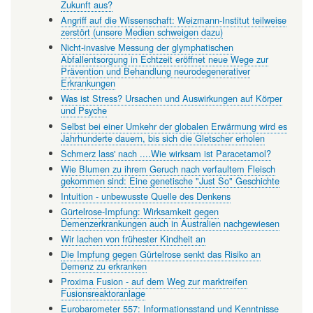
Zukunft aus?
Angriff auf die Wissenschaft: Weizmann-Institut teilweise
zerstört (unsere Medien schweigen dazu)
Nicht-invasive Messung der glymphatischen
Abfallentsorgung in Echtzeit eröffnet neue Wege zur
Prävention und Behandlung neurodegenerativer
Erkrankungen
Was ist Stress? Ursachen und Auswirkungen auf Körper
und Psyche
Selbst bei einer Umkehr der globalen Erwärmung wird es
Jahrhunderte dauern, bis sich die Gletscher erholen
Schmerz lass' nach ....Wie wirksam ist Paracetamol?
Wie Blumen zu ihrem Geruch nach verfaultem Fleisch
gekommen sind: Eine genetische "Just So" Geschichte
Intuition - unbewusste Quelle des Denkens
Gürtelrose-Impfung: Wirksamkeit gegen
Demenzerkrankungen auch in Australien nachgewiesen
Wir lachen von frühester Kindheit an
Die Impfung gegen Gürtelrose senkt das Risiko an
Demenz zu erkranken
Proxima Fusion - auf dem Weg zur marktreifen
Fusionsreaktoranlage
Eurobarometer 557: Informationsstand und Kenntnisse