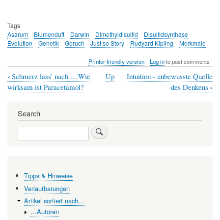
Tags
Asarum
Blumenduft
Darwin
Dimethyldisulfid
Disulfidsynthase
Evolution
Genetik
Geruch
Just so Story
Rudyard Kipling
Merkmale
Printer-friendly version
Log in
to post comments
‹
Schmerz lass' nach ....Wie
Up
Intuition - unbewusste Quelle
Book
›
wirksam ist Paracetamol?
des Denkens
traversal
links
Search
for
Search
Wie
Blumen
zu
Tipps & Hinweise
ihrem
Verlautbarungen
Geruch
Artikel sortiert nach…
nach
…Autoren