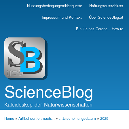
Skip
Nutzungsbedingungen/Netiquette
Haftungsausschluss
Main
to
main
navigation
Impressum und Kontakt
Über ScienceBlog.at
content
Ein kleines Corona – How-to
ScienceBlog
Kaleidoskop der Naturwissenschaften
Home
Artikel sortiert nach…
…Erscheinungsdatum
2025
Breadcrumb