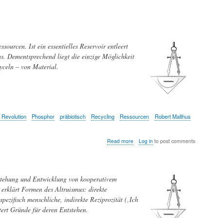
es
einen
Newton
des
Grashalms?
ourcen. Ist ein essentielles Reservoir entleert
us. Dementsprechend liegt die einzige Möglichkeit
celn – von Material.
 Revolution
Phosphor
präbiotisch
Recycling
Ressourcen
Robert Malthus
about
Read more
Log in
to post comments
Recycling
&
Wachstum
—
tstehung und Entwicklung von kooperativem
Vom
Ursprung
 erklärt Formen des Altruismus: direkte
des
spezifisch menschliche, indirekte Reziprozität (‚Ich
Lebens
tert Gründe für deren Entstehen.
bis
zur