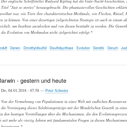
Der englische Schriftsteller Rudyard Kipling hat die Gute-Nacht-Geschichten, 
Titel "Just so stories" herausgebracht. Die phantasievollen Geschichten erklärte
gewöhnt war, wie Tiere ihre charakteristischen Merkmale, wie Flecken, Rüssel, H
en zu können. Von einer derartigen zielgerichteten Strategie ist auch in einem a
ickelt, um Insekten anzulocken und von diesen bestäubt zu werden. Die Genetike
 die Evolution von Merkmalen nicht zielgerichtet erfolgt.*
nduft
Darwin
Dimethyldisulfid
Disulfidsynthase
Evolution
Genetik
Geruch
Just
Darwin - gestern und heute
Do, 04.01.2018 - 07:58 —
Peter Schuster
Von der Vermehrung von Populationen in einer Welt mit endlichen Ressourcen 
die Vereinigung dieses Selektionsprinzips mit der Mendelschen Genetik zu einer
zu den heutigen Vorstellungen über die Mechanismen, die den Evolutionsprozess
ch seit mehr als vierzig Jahren mit fundamentalen Fragen zu diesen Mechanisme
 beigetragen.*