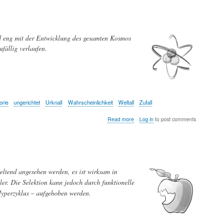
Auge
—
Entwicklung
und
Evolution
d eng mit der Entwicklung des gesamten Kosmos
des
ufällig verlaufen.
Auges
orie
ungerichtet
Urknall
Wahrscheinlichkeit
Weltall
Zufall
about
Read more
Log in
to post comments
Das
Element
Zufall
in
der
Evolution
eltend angesehen werden, es ist wirksam in
ler. Die Selektion kann jedoch durch funktionelle
Hyperzyklus – aufgehoben werden.