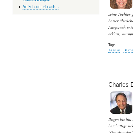
Artikel sortiert nach…
seine Tochter 
besser überleb
Aasgeruch entw
erklärt, warum
Tags
Asarum
Blume
Charles 
Bogen bis hin 
beschäftigt si
"Quasispezies"