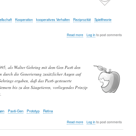
modernen
Gesellschaft.
llschaft
Kooperation
kooperatives Verhalten
Reziprozität
Spieltheorie
about
Read more
Log in
to post comments
Die
Evolution
der
Kooperation
1995, als Walter Gehring mit dem Gen Pax6 den
n durch die Generierung zusätzlicher Augen auf
Gehrings ergaben, daß das Pax6-gesteuerte
rmern bis zu den Säugetieren, vorliegendes Prinzip
.
gen
Pax6-Gen
Prototyp
Retina
about
Read more
Log in
to post comments
Auge
um