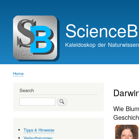
Main
navigation
ScienceB
Kaleidoskop der Naturwissen
Home
Breadcrumb
Darwi
Search
Search
Wie Blum
Geschich
Tipps & Hinweise
Verlautbarungen