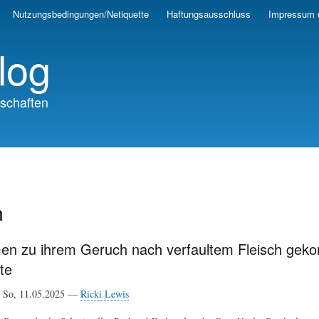
Skip
Nutzungsbedingungen/Netiquette
Haftungsausschluss
Impressum 
to
main
log
content
schaften
n
en zu ihrem Geruch nach verfaultem Fleisch geko
te
So, 11.05.2025 —
Ricki Lewis