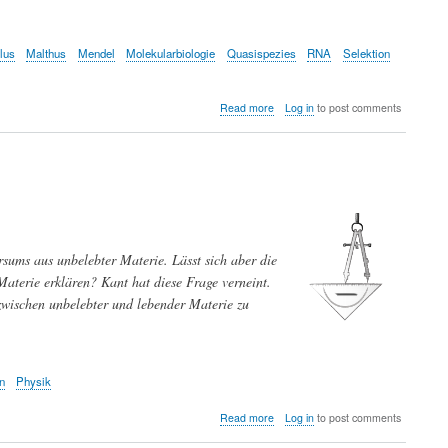
Geschichte
lus
Malthus
Mendel
Molekularbiologie
Quasispezies
RNA
Selektion
about
Read more
Log in
to post comments
Charles
Darwin
-
gestern
und
heute
sums aus unbelebter Materie. Lässt sich aber die
aterie erklären? Kant hat diese Frage verneint.
zwischen unbelebter und lebender Materie zu
n
Physik
about
Read more
Log in
to post comments
Gibt