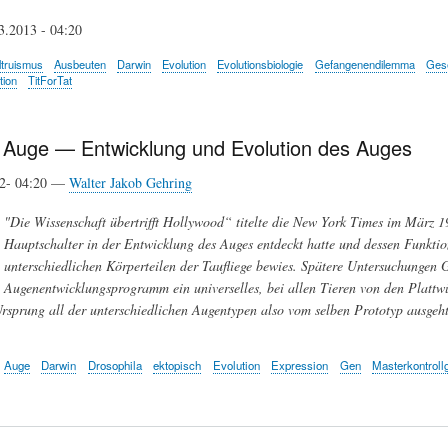
3.2013 - 04:20
ltruismus
Ausbeuten
Darwin
Evolution
Evolutionsbiologie
Gefangenendilemma
Gese
tion
TitForTat
Auge — Entwicklung und Evolution des Auges
12- 04:20 —
Walter Jakob Gehring
"Die Wissenschaft übertrifft Hollywood“ titelte die New York Times im März 
Hauptschalter in der Entwicklung des Auges entdeckt hatte und dessen Funktio
unterschiedlichen Körperteilen der Taufliege bewies. Spätere Untersuchungen 
Augenentwicklungsprogramm ein universelles, bei allen Tieren von den Plattwü
 Ursprung all der unterschiedlichen Augentypen also vom selben Prototyp ausgeht
Auge
Darwin
Drosophila
ektopisch
Evolution
Expression
Gen
Masterkontroll