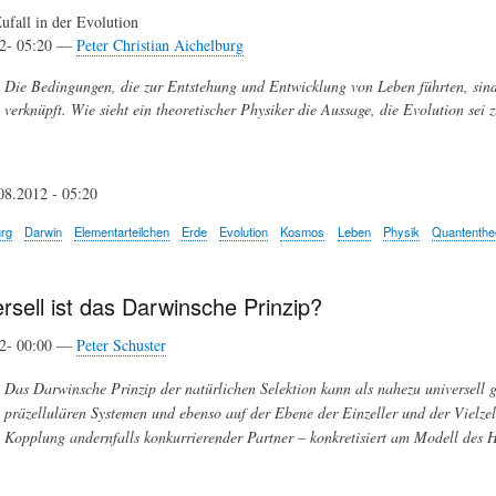
fall in der Evolution
12- 05:20 —
Peter Christian Aichelburg
Die Bedingungen, die zur Entstehung und Entwicklung von Leben führten, sin
verknüpft. Wie sieht ein theoretischer Physiker die Aussage, die Evolution sei z
08.2012 - 05:20
urg
Darwin
Elementarteilchen
Erde
Evolution
Kosmos
Leben
Physik
Quantenthe
rsell ist das Darwinsche Prinzip?
12- 00:00 —
Peter Schuster
Das Darwinsche Prinzip der natürlichen Selektion kann als nahezu universell g
präzellulären Systemen und ebenso auf der Ebene der Einzeller und der Vielzel
Kopplung andernfalls konkurrierender Partner – konkretisiert am Modell des 