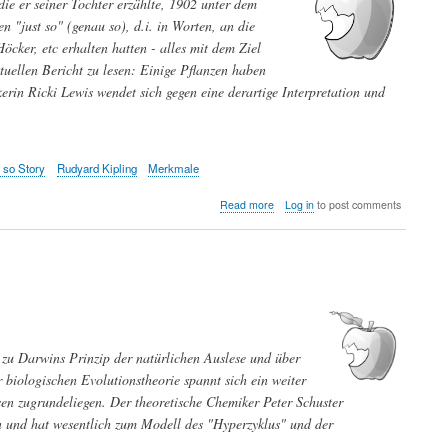
die er seiner Tochter erzählte, 1902 unter dem
n "just so" (genau so), d.i. in Worten, an die
öcker, etc erhalten hatten - alles mit dem Ziel
ktuellen Bericht zu lesen: Einige Pflanzen haben
rin Ricki Lewis wendet sich gegen eine derartige Interpretation und
 so Story
Rudyard Kipling
Merkmale
about
Read more
Log in
to post comments
Wie
Blumen
zu
ihrem
Geruch
nach
verfaultem
Fleisch
zu Darwins Prinzip der natürlichen Auslese und über
gekommen
sind:
 biologischen Evolutionstheorie spannt sich ein weiter
Eine
en zugrundeliegen. Der theoretische Chemiker Peter Schuster
genetische
n und hat wesentlich zum Modell des "Hyperzyklus" und der
"Just
So"