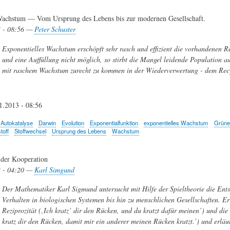
achstum — Vom Ursprung des Lebens bis zur modernen Gesellschaft.
3 - 08:56 —
Peter Schuster
Exponentielles Wachstum erschöpft sehr rasch und effizient die vorhandenen Ress
und eine Auffüllung nicht möglich, so stirbt die Mangel leidende Population a
mit raschem Wachstum zurecht zu kommen in der Wiederverwertung - dem Recy
1.2013 - 08:56
Autokatalyse
Darwin
Evolution
Exponentialfunktion
exponentielles Wachstum
Grüne
toff
Stoffwechsel
Ursprung des Lebens
Wachstum
 der Kooperation
3 - 04:20 —
Karl Simgund
Der Mathematiker Karl Sigmund untersucht mit Hilfe der Spieltheorie die En
Verhalten in biologischen Systemen bis hin zu menschlichen Gesellschaften. Er
Reziprozität (‚Ich kratz’ dir den Rücken, und du kratzt dafür meinen’) und die 
kratz dir den Rücken, damit mir ein anderer meinen Rücken kratzt.’) und erläu