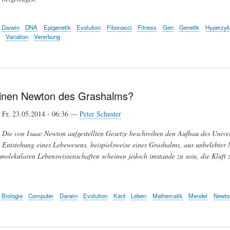
Darwin
DNA
Epigenetik
Evolution
Fibonacci
Fitness
Gen
Genetik
Hyperzyk
Variation
Vererbung
einen Newton des Grashalms?
Fr, 23.05.2014 - 06:36 —
Peter Schuster
Die von Isaac Newton aufgestellten Gesetze beschreiben den Aufbau des Univer
Entstehung eines Lebewesens, beispielsweise eines Grashalms, aus unbelebter M
olekularen Lebenswissenschaften scheinen jedoch imstande zu sein, die Kluft 
Biologie
Computer
Darwin
Evolution
Kant
Leben
Mathematik
Mendel
Newto