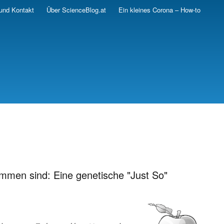
und Kontakt
Über ScienceBlog.at
Ein kleines Corona – How-to
mmen sind: Eine genetische "Just So"