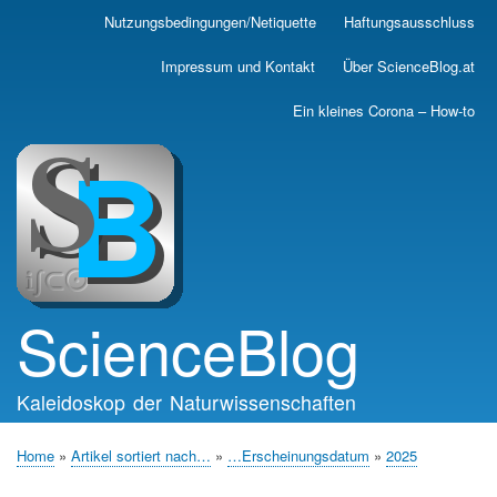
Skip
Nutzungsbedingungen/Netiquette
Haftungsausschluss
Main
to
main
navigation
Impressum und Kontakt
Über ScienceBlog.at
content
Ein kleines Corona – How-to
ScienceBlog
Kaleidoskop der Naturwissenschaften
Home
Artikel sortiert nach…
…Erscheinungsdatum
2025
Breadcrumb