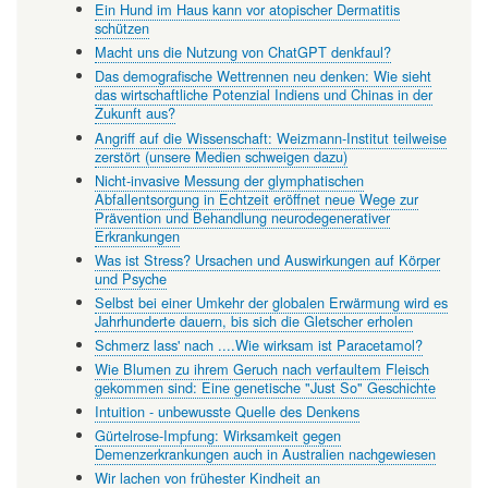
Ein Hund im Haus kann vor atopischer Dermatitis
schützen
Macht uns die Nutzung von ChatGPT denkfaul?
Das demografische Wettrennen neu denken: Wie sieht
das wirtschaftliche Potenzial Indiens und Chinas in der
Zukunft aus?
Angriff auf die Wissenschaft: Weizmann-Institut teilweise
zerstört (unsere Medien schweigen dazu)
Nicht-invasive Messung der glymphatischen
Abfallentsorgung in Echtzeit eröffnet neue Wege zur
Prävention und Behandlung neurodegenerativer
Erkrankungen
Was ist Stress? Ursachen und Auswirkungen auf Körper
und Psyche
Selbst bei einer Umkehr der globalen Erwärmung wird es
Jahrhunderte dauern, bis sich die Gletscher erholen
Schmerz lass' nach ....Wie wirksam ist Paracetamol?
Wie Blumen zu ihrem Geruch nach verfaultem Fleisch
gekommen sind: Eine genetische "Just So" Geschichte
Intuition - unbewusste Quelle des Denkens
Gürtelrose-Impfung: Wirksamkeit gegen
Demenzerkrankungen auch in Australien nachgewiesen
Wir lachen von frühester Kindheit an