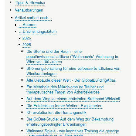
Tipps & Hinweise
Verlautbarungen
Artikel sortiert nach…
…Autoren
…Erscheinungsdatum
2026
2025
Die Sterne und der Raum - eine
populärwissenschaftliche ("Weihnachts"-)Vorlesung in
Wien vor 100 Jahren
Strömungsforschung für eine verbesserte Effizienz von
Windkraftanlagen
Alle Gebäude dieser Welt - Der GlobalBuildingAtlas
Ein Metabolit des Mikrobioms ist Treiber und
therapeutisches Target von Atherosklerose
Auf dem Weg zu einem antiviralen Breitband-Wirkstoff
Die Entdeckung ferner Welten: Exoplaneten
KI revolutioniert die Humangenetik
Die CoDiet-Studie: Auf dem Weg zur Bekämpfung
ernährungsbedingter Erkrankungen
Wirksame Spiele - wie kognitives Training die geistige
Leistungsfähigkeit im Alter stärkt