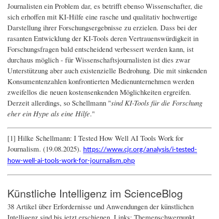
Journalisten ein Problem dar, es betrifft ebenso Wissenschafter, die
sich erhoffen mit KI-Hilfe eine rasche und qualitativ hochwertige
Darstellung ihrer Forschungsergebnisse zu erzielen. Dass bei der
rasanten Entwicklung der KI-Tools deren Vertrauenswürdigkeit in
Forschungsfragen bald entscheidend verbessert werden kann, ist
durchaus möglich - für Wissenschaftsjournalisten ist dies zwar
Unterstützung aber auch existenzielle Bedrohung. Die mit sinkenden
Konsumentenzahlen konfrontierten Medienunternehmen werden
zweifellos die neuen kostensenkenden Möglichkeiten ergreifen.
Derzeit allerdings, so Schellmann "
sind KI-Tools für die Forschung
eher ein Hype als eine Hilfe
."
[1] Hilke Schellmann: I Tested How Well AI Tools Work for
Journalism. (19.08.2025).
https://www.cjr.org/analysis/i-tested-
how-well-ai-tools-work-for-journalism.php
Künstliche Intelligenz im ScienceBlog
38 Artikel über Erfordernisse und Anwendungen der künstlichen
Intelligenz sind bis jetzt erschienen. Links: Themenschwerpunkt