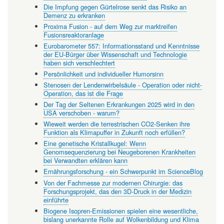
Die Impfung gegen Gürtelrose senkt das Risiko an
Demenz zu erkranken
Proxima Fusion - auf dem Weg zur marktreifen
Fusionsreaktoranlage
Eurobarometer 557: Informationsstand und Kenntnisse
der EU-Bürger über Wissenschaft und Technologie
haben sich verschlechtert
Persönlichkeit und individueller Humorsinn
Stenosen der Lendenwirbelsäule - Operation oder nicht-
Operation, das ist die Frage
Der Tag der Seltenen Erkrankungen 2025 wird in den
USA verschoben - warum?
Wieweit werden die terrestrischen CO2-Senken ihre
Funktion als Klimapuffer in Zukunft noch erfüllen?
Eine genetische Kristallkugel: Wenn
Genomsequenzierung bei Neugeborenen Krankheiten
bei Verwandten erklären kann
Ernährungsforschung - ein Schwerpunkt im ScienceBlog
Von der Fachmesse zur modernen Chirurgie: das
Forschungsprojekt, das den 3D-Druck in der Medizin
einführte
Biogene Isopren-Emissionen spielen eine wesentliche,
bislang unerkannte Rolle auf Wolkenbildung und Klima