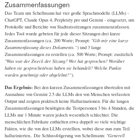
Zusammenfassungen
Das Team um Schellmann hat vier große Sprachmodelle (LLMs) -
ChatGPT, Claude Opus 4, Perplexity pro und Gemini - eingesetzt, um
Protokolle und Berichte von Stadtratssitzungen zusammenzufassen.
Jedes Tool wurde gebeten für jede dieser Sitzungen drei kurze
Zusammenfassungen (ca. 200 Worte; Prompt:
"Gib mir eine kurze
Zusammenfassung dieses Dokuments.“
) und 3 lange
Zusammenfassungen zu erstellen (ca. 500 Worte; Prompt: zusätzlich
"Was war der Zweck der Sitzung? Wer hat gesprochen? Worüber
haben sie gesprochen/was haben sie behandelt? Welche Punkte
wurden genehmigt oder abgelehnt?“
).
Das Ergebnis:
Bei den kurzen Zusammenfassungen übertrafen mit
Ausnahme von Gemini 2.5 die LLMs den von Menschen verfassten
Output und zeigten praktisch keine Halluzinationen. Für die langen
Zusammenfassungen benötigten die Testpersonen 3 bis 4 Stunden, die
LLMs nur 1 Minute waren jedoch wesentlich schlechter. Die
menschlichen Fabrikate enthielten etwa doppelt so viele wichtige
Fakten, wie die von den LLMs erstellten, wobei diese nun zum Teil
halluzinierten.. Die Schlussfolgerung von Schellmann:
"Generell