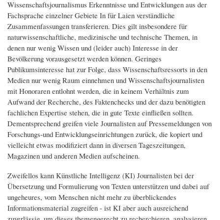
Wissenschaftsjournalismus Erkenntnisse und Entwicklungen aus der
Fachsprache einzelner Gebiete In für Laien verständliche
Zusammenfassungen transferieren. Dies gilt insbesondere für
naturwissenschaftliche, medizinische und technische Themen, in
denen nur wenig Wissen und (leider auch) Interesse in der
Bevölkerung vorausgesetzt werden können. Geringes
Publikumsinteresse hat zur Folge, dass Wissenschaftsressorts in den
Medien nur wenig Raum einnehmen und Wissenschaftsjournalisten
mit Honoraren entlohnt werden, die in keinem Verhältnis zum
Aufwand der Recherche, des Faktenchecks und der dazu benötigten
fachlichen Expertise stehen, die in gute Texte einfließen sollten.
Dementsprechend greifen viele Journalisten auf Pressemeldungen von
Forschungs-und Entwicklungseinrichtungen zurück, die kopiert und
vielleicht etwas modifiziert dann in diversen Tageszeitungen,
Magazinen und anderen Medien aufscheinen.
Zweifellos kann Künstliche Intelligenz (KI) Journalisten bei der
Übersetzung und Formulierung von Texten unterstützen und dabei auf
ungeheures, vom Menschen nicht mehr zu überblickendes
Informationsmaterial zugreifen - ist KI aber auch ausreichend
zuverlässig, um dieses themengerecht zu recherchieren, analysieren,