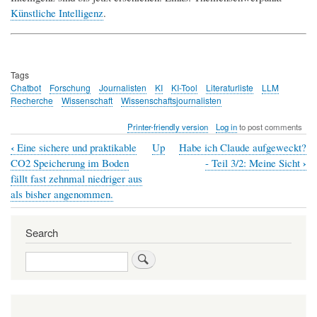
Künstliche Intelligenz
.
Tags
Chatbot
Forschung
Journalisten
KI
KI-Tool
Literaturliste
LLM
Recherche
Wissenschaft
Wissenschaftsjournalisten
Printer-friendly version
Log in
to post comments
‹
Eine sichere und praktikable
Up
Habe ich Claude aufgeweckt?
Book
›
CO2 Speicherung im Boden
- Teil 3/2: Meine Sicht
traversal
fällt fast zehnmal niedriger aus
als bisher angenommen.
links
for
Search
Kann
Search
KI
Wissenschaftsjournalismus?