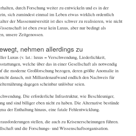
erhalten, durch Forschung weiter zu entwickeln und es in der
arin, sich zumindest einmal im Leben etwas wirklich ordentlich
ter der Massenuniversität ist dies schwer zu realisieren, wie nicht
ssenschaft ist eben zwar kein Luxus, aber nur bedingt als
en, unsere Zeitgenossen.
bewegt, nehmen allerdings zu
er Luxus (v. lat.: luxus = Verschwendung, Liederlichkeit,
stattungen, welche über das in einer Gesellschaft als notwendig
uf die moderne Großforschung bezogen, deren größte Anomalie in
n nicht danach, mit Milliardenaufwand endlich den Nachweis für
ternährung dagegen scheinbar unlösbar seien.
rschwendung. Die erforderliche Infrastruktur, wie Beschleuniger,
g und sind billiger eben nicht zu haben. Die Alternative bestünde
igma der Enthaltung hinaus, eine fatale Fehlentwicklung.
ausforderungen stellen, die auch zu Krisenerscheinungen führen.
llschaft und die Forschungs- und Wissenschaftsorganisation.