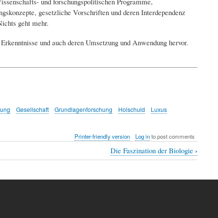
Wissenschafts- und forschungspolitischen Programme,
skonzepte, gesetzliche Vorschriften und deren Interdependenz
 Nichts geht mehr.
ue Erkenntnisse und auch deren Umsetzung und Anwendung hervor.
hung
Gesellschaft
Grundlagenforschung
Holschuld
Luxus
Printer-friendly version
Log in
to post comments
›
Die Faszination der Biologie