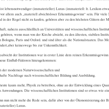
ist lebensnotwendiger (immaterieller) Luxus (immateriell: lt. Lexikon etwas
r vor allem auch „materiell absichtsloser Erkenntnisgewinn“ sein. Für viel
nd in der Regel nicht zu kaufen, gehören aber zu den höchsten Gütern der 
aft, nahezu ausschließlich an Universitäten und wissenschaftlichen Institu
 gehören, wenn man von der Kirche absieht, zu den ältesten, stabilen Instit
 Bologna, Paris und Oxford. und sind älter als die Nationalstaaten. Das Mod
ändert,aber keineswegs bis zur Unkenntlichkeit.
absicht der Institutionen war in erster Linie dem reinen Erkenntnisgewinn
 neue Einfluß-Faktoren hinzugekommen:
h der modernen Naturwissenschaften und
hafte Nachfrage nach wissenschaftlicher Bildung und Ausbildung.
eute kaum mehr, Physik zu betreiben, ohne an der Entwicklung eines Qua
 Anwendungen. Die wissenschaftlichen Institutionen sind so etwas wie ein
n nun nicht mehr die Rede sein, dafür aber von der Ökonomisierung der Bil
materieller) Luxus.