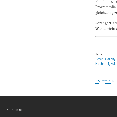
Rechtfertigun
Programmlinie
gleichzeitig z
Sonst geht’s 
Wer es nicht 
Tags
Peter Skalicky
Nachhaltigkeit
‹
Vitamin D —
Book
traversal
links
for
Contact
FOOTER
Wissensc