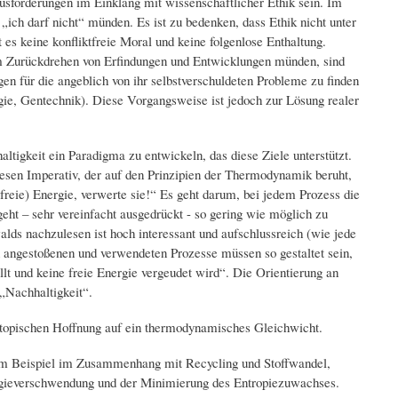
sforderungen im Einklang mit wissenschaftlicher Ethik sein. Im
 „ich darf nicht“ münden. Es ist zu bedenken, dass Ethik nicht unter
es keine konfliktfreie Moral und keine folgenlose Enthaltung.
im Zurückdrehen von Erfindungen und Entwicklungen münden, sind
gen für die angeblich von ihr selbstverschuldeten Probleme zu finden
rgie, Gentechnik). Diese Vorgangsweise ist jedoch zur Lösung realer
igkeit ein Paradigma zu entwickeln, das diese Ziele unterstützt.
esen Imperativ, der auf den Prinzipien der Thermodynamik beruht,
(freie) Energie, verwerte sie!“ Es geht darum, bei jedem Prozess die
geht – sehr vereinfacht ausgedrückt - so gering wie möglich zu
ds nachzulesen ist hoch interessant und aufschlussreich (wie jede
angestoßenen und verwendeten Prozesse müssen so gestaltet sein,
lt und keine freie Energie vergeudet wird“. Die Orientierung an
 „Nachhaltigkeit“.
utopischen Hoffnung auf ein thermodynamisches Gleichwicht.
um Beispiel im Zusammenhang mit Recycling und Stoffwandel,
rgieverschwendung und der Minimierung des Entropiezuwachses.