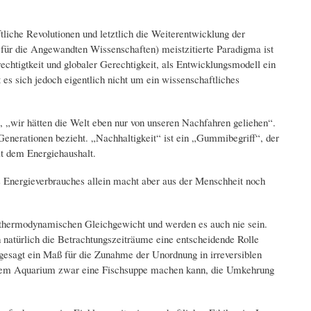
liche Revolutionen und letztlich die Weiterentwicklung der
für die Angewandten Wissenschaften) meistzitierte Paradigma ist
chtigtkeit und globaler Gerechtigkeit, als Entwicklungsmodell ein
es sich jedoch eigentlich nicht um ein wissenschaftliches
, „wir hätten die Welt eben nur von unseren Nachfahren geliehen“.
enerationen bezieht. „Nachhaltigkeit“ ist ein „Gummibegriff“, der
t dem Energiehaushalt.
es Energieverbrauches allein macht aber aus der Menschheit noch
 thermodynamischen Gleichgewicht und werden es auch nie sein.
 natürlich die Betrachtungszeiträume eine entscheidende Rolle
gesagt ein Maß für die Zunahme der Unordnung in irreversiblen
inem Aquarium zwar eine Fischsuppe machen kann, die Umkehrung