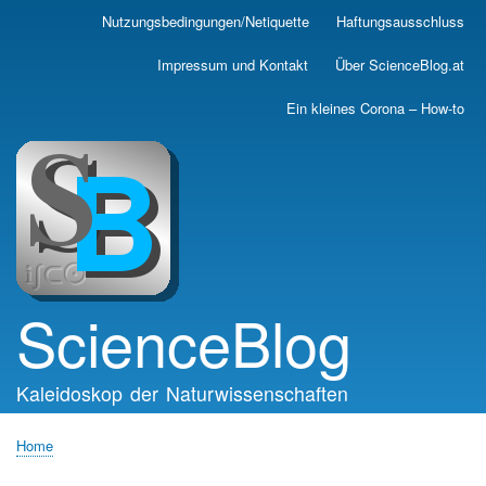
Skip
Nutzungsbedingungen/Netiquette
Haftungsausschluss
Main
to
main
navigation
Impressum und Kontakt
Über ScienceBlog.at
content
Ein kleines Corona – How-to
ScienceBlog
Kaleidoskop der Naturwissenschaften
Home
Breadcrumb