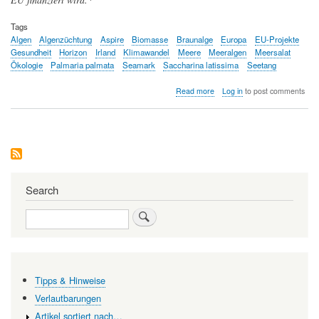
Tags
Algen
Algenzüchtung
Aspire
Biomasse
Braunalge
Europa
EU-Projekte
Gesundheit
Horizon
Irland
Klimawandel
Meere
Meeralgen
Meersalat
Ökologie
Palmaria palmata
Seamark
Saccharina latissima
Seetang
about
Read more
Log in
to post comments
Seetang
-
eine
noch
wenig
genutzte
Ressource
mit
Search
hohem
Verwertungspotential
Search
-
soll
in
Europa
verstärkt
Tipps & Hinweise
produziert
werden
Verlautbarungen
Artikel sortiert nach…