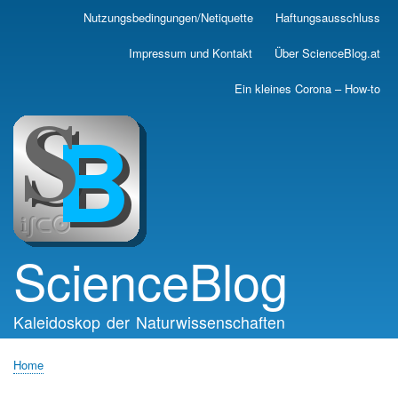
Skip
Nutzungsbedingungen/Netiquette
Haftungsausschluss
Main
to
main
navigation
Impressum und Kontakt
Über ScienceBlog.at
content
Ein kleines Corona – How-to
ScienceBlog
Kaleidoskop der Naturwissenschaften
Home
Breadcrumb