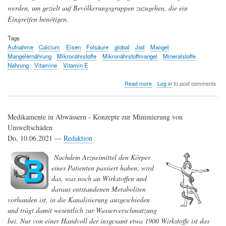
werden, um gezielt auf Bevölkerungsgruppen zuzugehen, die ein
Eingreifen benötigen.
Tags
Aufnahme
Calcium
Eisen
Folsäure
global
Jod
Mangel
Mangelernährung
Mikronährstoffe
Mikronährstoffmangel
Mineralstoffe
Nahrung
Vitamine
Vitamin E
about
Read more
Log in
to post comments
Zur
unzureichenden
Zufuhr
Medikamente in Abwässern - Konzepte zur Minimierung von
von
Mikronährstoffen
Umweltschäden
Do, 10.06.2021 —
Redaktion
Nachdem Arzneimittel den Körper
eines Patienten passiert haben, wird
das, was noch an Wirkstoffen und
daraus entstandenen Metaboliten
vorhanden ist, in die Kanalisierung ausgeschieden
und trägt damit wesentlich zur Wasserverschmutzung
bei. Nur von einer Handvoll der insgesamt etwa 1900 Wirkstoffe ist das