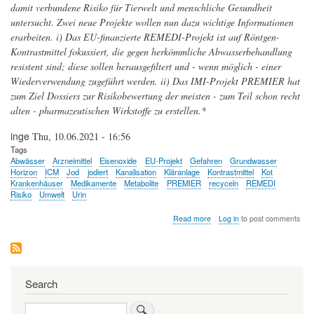
damit verbundene Risiko für Tierwelt und menschliche Gesundheit
untersucht. Zwei neue Projekte wollen nun dazu wichtige Informationen
erarbeiten. i) Das EU-finanzierte REMEDI-Projekt ist auf Röntgen-
Kontrastmittel fokussiert, die gegen herkömmliche Abwasserbehandlung
resistent sind; diese sollen herausgefiltert und - wenn möglich - einer
Wiederverwendung zugeführt werden. ii) Das IMI-Projekt PREMIER hat
zum Ziel Dossiers zur Risikobewertung der meisten - zum Teil schon recht
alten - pharmazeutischen Wirkstoffe zu erstellen.*
inge
Thu, 10.06.2021 - 16:56
Tags
Abwässer
Arzneimittel
Eisenoxide
EU-Projekt
Gefahren
Grundwasser
Horizon
ICM
Jod
jodiert
Kanalisation
Kläranlage
Kontrastmittel
Kot
Krankenhäuser
Medikamente
Metabolite
PREMIER
recyceln
REMEDI
Risiko
Umwelt
Urin
about
Read more
Log in
to post comments
Medikamente
in
Abwässern
-
Konzepte
Search
zur
Minimierung
Search
von