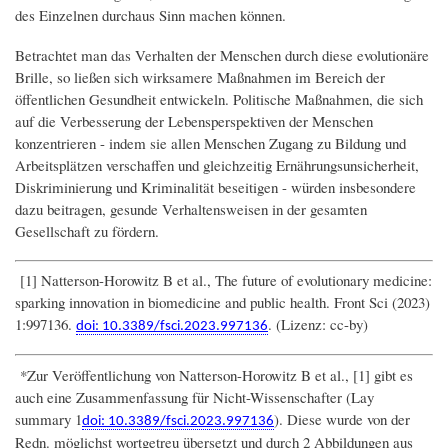
des Einzelnen durchaus Sinn machen können.
Betrachtet man das Verhalten der Menschen durch diese evolutionäre
Brille, so ließen sich wirksamere Maßnahmen im Bereich der
öffentlichen Gesundheit entwickeln. Politische Maßnahmen, die sich
auf die Verbesserung der Lebensperspektiven der Menschen
konzentrieren - indem sie allen Menschen Zugang zu Bildung und
Arbeitsplätzen verschaffen und gleichzeitig Ernährungsunsicherheit,
Diskriminierung und Kriminalität beseitigen - würden insbesondere
dazu beitragen, gesunde Verhaltensweisen in der gesamten
Gesellschaft zu fördern.
[1] Natterson-Horowitz B et al., The future of evolutionary medicine:
sparking innovation in biomedicine and public health. Front Sci (2023)
1:997136.
. (Lizenz: cc-by)
doi: 10.3389/fsci.2023.997136
*Zur Veröffentlichung von Natterson-Horowitz B et al., [1] gibt es
auch eine Zusammenfassung für Nicht-Wissenschafter (Lay
summary 1
). Diese wurde von der
doi: 10.3389/fsci.2023.997136
Redn. möglichst wortgetreu übersetzt und durch 2 Abbildungen aus