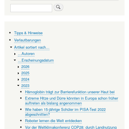
Search
Zukunft
der
evolutionären
Medizin
Tipps & Hinweise
Verlautbarungen
Artikel sortiert nach…
…Autoren
…Erscheinungsdatum
2026
2025
2024
2023
Hämoglobin trägt zur Barrierefunktion unserer Haut bei
Extreme Hitze und Dürre könnten in Europa schon früher
auftreten als bislang angenommen
Wie haben 15-jährige Schüler im PISA-Test 2022
abgeschnitten?
Roboter lernen die Welt entdecken
Vor der Weltklimakonferenz COP28: durch Landnutzung