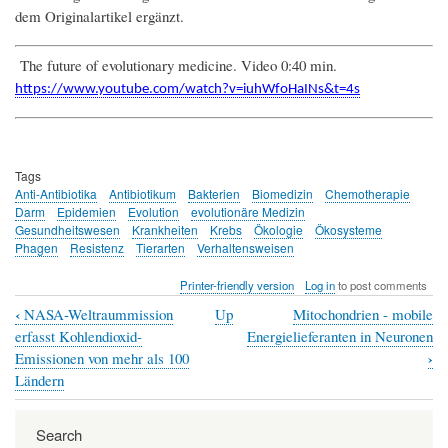
dem Originalartikel ergänzt.
The future of evolutionary medicine. Video 0:40 min.
https://www.youtube.com/watch?v=iuhWfoHaINs&t=4s
Tags
Anti-Antibiotika
Antibiotikum
Bakterien
Biomedizin
Chemotherapie
Darm
Epidemien
Evolution
evolutionäre Medizin
Gesundheitswesen
Krankheiten
Krebs
Ökologie
Ökosysteme
Phagen
Resistenz
Tierarten
Verhaltensweisen
Printer-friendly version
Log in
to post comments
‹
NASA-Weltraummission
Up
Mitochondrien - mobile
Book
erfasst Kohlendioxid-
Energielieferanten in Neuronen
traversal
›
Emissionen von mehr als 100
Ländern
links
for
Search
Die