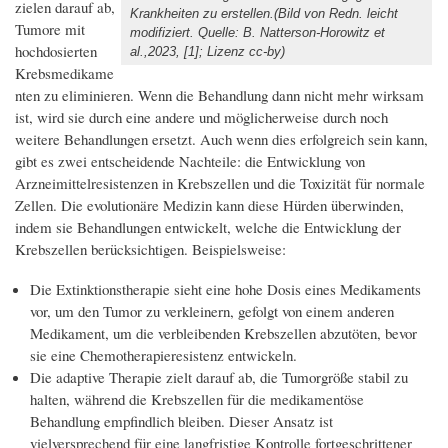
zielen darauf ab,
Krankheiten zu erstellen.(Bild von Redn. leicht
Tumore mit
modifiziert. Quelle: B. Natterson-Horowitz et
hochdosierten
al.,2023, [1]; Lizenz cc-by)
Krebsmedikame
nten zu eliminieren. Wenn die Behandlung dann nicht mehr wirksam
ist, wird sie durch eine andere und möglicherweise durch noch
weitere Behandlungen ersetzt. Auch wenn dies erfolgreich sein kann,
gibt es zwei entscheidende Nachteile: die Entwicklung von
Arzneimittelresistenzen in Krebszellen und die Toxizität für normale
Zellen. Die evolutionäre Medizin kann diese Hürden überwinden,
indem sie Behandlungen entwickelt, welche die Entwicklung der
Krebszellen berücksichtigen. Beispielsweise:
Die Extinktionstherapie sieht eine hohe Dosis eines Medikaments
vor, um den Tumor zu verkleinern, gefolgt von einem anderen
Medikament, um die verbleibenden Krebszellen abzutöten, bevor
sie eine Chemotherapieresistenz entwickeln.
Die adaptive Therapie zielt darauf ab, die Tumorgröße stabil zu
halten, während die Krebszellen für die medikamentöse
Behandlung empfindlich bleiben. Dieser Ansatz ist
vielversprechend für eine langfristige Kontrolle fortgeschrittener