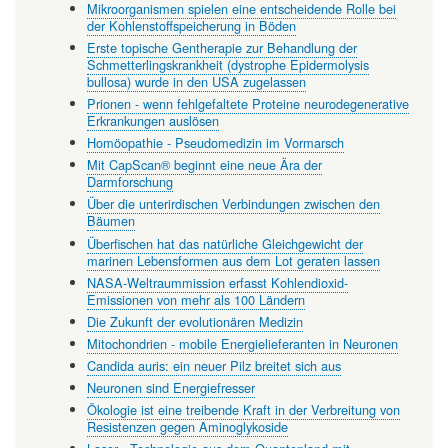
Mikroorganismen spielen eine entscheidende Rolle bei
der Kohlenstoffspeicherung in Böden
Erste topische Gentherapie zur Behandlung der
Schmetterlingskrankheit (dystrophe Epidermolysis
bullosa) wurde in den USA zugelassen
Prionen - wenn fehlgefaltete Proteine neurodegenerative
Erkrankungen auslösen
Homöopathie - Pseudomedizin im Vormarsch
Mit CapScan® beginnt eine neue Ära der
Darmforschung
Über die unterirdischen Verbindungen zwischen den
Bäumen
Überfischen hat das natürliche Gleichgewicht der
marinen Lebensformen aus dem Lot geraten lassen
NASA-Weltraummission erfasst Kohlendioxid-
Emissionen von mehr als 100 Ländern
Die Zukunft der evolutionären Medizin
Mitochondrien - mobile Energielieferanten in Neuronen
Candida auris: ein neuer Pilz breitet sich aus
Neuronen sind Energiefresser
Ökologie ist eine treibende Kraft in der Verbreitung von
Resistenzen gegen Aminoglykoside