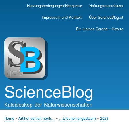
Skip
Nutzungsbedingungen/Netiquette
Haftungsausschluss
Main
to
main
navigation
Impressum und Kontakt
Über ScienceBlog.at
content
Ein kleines Corona – How-to
ScienceBlog
Kaleidoskop der Naturwissenschaften
Home
Artikel sortiert nach…
…Erscheinungsdatum
2023
Breadcrumb