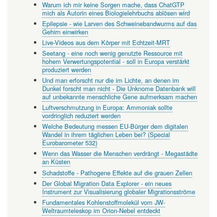
Warum ich mir keine Sorgen mache, dass ChatGTP
mich als Autorin eines Biologielehrbuchs ablösen wird
Epilepsie - wie Larven des Schweinebandwurms auf das
Gehirn einwirken
Live-Videos aus dem Körper mit Echtzeit-MRT
Seetang - eine noch wenig genutzte Ressource mit
hohem Verwertungspotential - soll in Europa verstärkt
produziert werden
Und man erforscht nur die im Lichte, an denen im
Dunkel forscht man nicht - Die Unknome Datenbank will
auf unbekannte menschliche Gene aufmerksam machen
Luftverschmutzung in Europa: Ammoniak sollte
vordringlich reduziert werden
Welche Bedeutung messen EU-Bürger dem digitalen
Wandel in ihrem täglichen Leben bei? (Special
Eurobarometer 532)
Wenn das Wasser die Menschen verdrängt - Megastädte
an Küsten
Schadstoffe - Pathogene Effekte auf die grauen Zellen
Der Global Migration Data Explorer - ein neues
Instrument zur Visualisierung globaler Migrationsströme
Fundamentales Kohlenstoffmolekül vom JW-
Weltraumteleskop im Orion-Nebel entdeckt