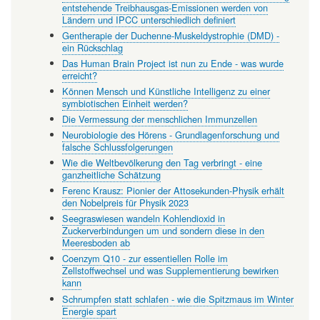
entstehende Treibhausgas-Emissionen werden von
Ländern und IPCC unterschiedlich definiert
Gentherapie der Duchenne-Muskeldystrophie (DMD) -
ein Rückschlag
Das Human Brain Project ist nun zu Ende - was wurde
erreicht?
Können Mensch und Künstliche Intelligenz zu einer
symbiotischen Einheit werden?
Die Vermessung der menschlichen Immunzellen
Neurobiologie des Hörens - Grundlagenforschung und
falsche Schlussfolgerungen
Wie die Weltbevölkerung den Tag verbringt - eine
ganzheitliche Schätzung
Ferenc Krausz: Pionier der Attosekunden-Physik erhält
den Nobelpreis für Physik 2023
Seegraswiesen wandeln Kohlendioxid in
Zuckerverbindungen um und sondern diese in den
Meeresboden ab
Coenzym Q10 - zur essentiellen Rolle im
Zellstoffwechsel und was Supplementierung bewirken
kann
Schrumpfen statt schlafen - wie die Spitzmaus im Winter
Energie spart