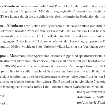
e - Membran:
in Zusammenarbeit mit Prof. Peter Gräber (Albert-Ludwigs-U
 Lage ist, nach Zugabe von ATP als Energie-Quelle Protonen über die (te
TPase konnte durch die anschließende elektrochemische Reduktion der trans
ine – Membran:
Der Einbau der Cytochrom c Oxidase erlaubte mit Hilfe el
lektronen-Transfer-Prozesse von der Elektrode (als welche das Gold-beschi
roteins (heme a, heme a3, CuA, CuB) durchzuführen, und zwar als Funktio
ingungen. (Cytochrom C Oxidase wurde von den Forschungsgruppen um Prof.
rguson-Miller, Michigan State University/East Lansing zur Verfügung geste
ptor – Membran:
Eine Spezialität unserer Gruppe sind spektroskopische 
Funktion von Membran-integrierten Proteinen zu erarbeiten (die höchst-auflö
(SEIRRAS) und die surface-enhanced resonance Raman spectroscopy (SERRS)
0 µs)). Dies ist vor allem auch bei Systemen und Prozessen, wie z.B. der 
e nicht unmittelbar zu einer elektrogenen Antwort - also dem Transfer vo
anzspektroskopie beobachtbar wäre). Ein Beispiel ist in Abbildung 7 geze
ie Bindung des Geruchsstoffes Lilial, einem kleinen hydrophoben Molekül, 
und quantifizieren 
Abbildung 7: Zeitli
und Amide II Ban