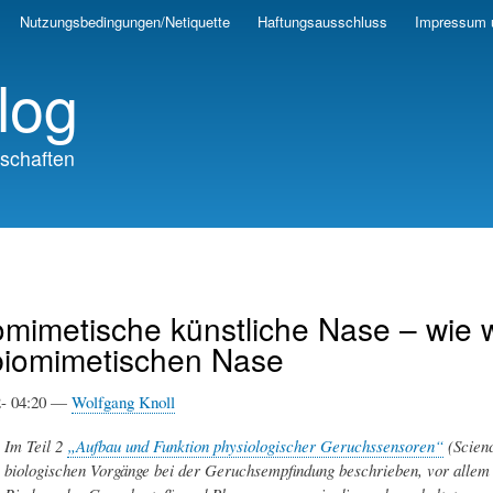
Skip
Nutzungsbedingungen/Netiquette
Haftungsausschluss
Impressum 
to
main
log
content
schaften
omimetische künstliche Nase – wie we
biomimetischen Nase
12- 04:20 —
Wolfgang Knoll
Im Teil 2
„Aufbau und Funktion physiologischer Geruchssensoren“
(Scienc
biologischen Vorgänge bei der Geruchsempfindung beschrieben, vor allem