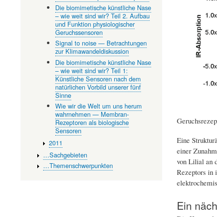
Die biomimetische künstliche Nase
– wie weit sind wir? Teil 2. Aufbau
und Funktion physiologischer
Geruchssensoren
Signal to noise — Betrachtungen
zur Klimawandeldiskussion
Die biomimetische künstliche Nase
– wie weit sind wir? Teil 1:
Künstliche Sensoren nach dem
natürlichen Vorbild unserer fünf
Sinne
Wie wir die Welt um uns herum
wahrnehmen — Membran-
Geruchsrezept
Rezeptoren als biologische
Sensoren
Eine Struktur
2011
einer Zunahme
…Sachgebieten
von Lilial an
…Themenschwerpunkten
Rezeptors in 
elektrochemis
Ein näch