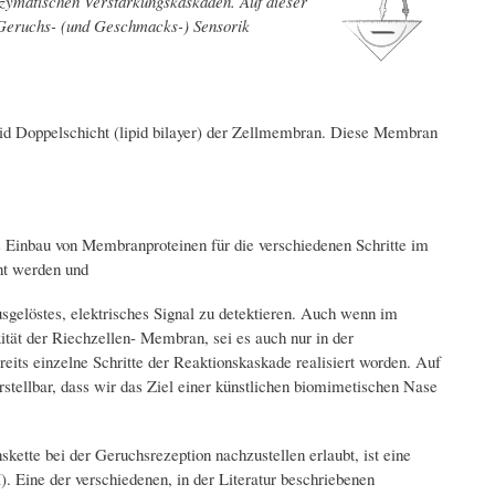
zymatischen Verstärkungskaskaden. Auf dieser
e Geruchs- (und Geschmacks-) Sensorik
pid Doppelschicht (lipid bilayer) der Zellmembran. Diese Membran
ls Einbau von Membranproteinen für die verschiedenen Schritte im
ht werden und
ausgelöstes, elektrisches Signal zu detektieren. Auch wenn im
tät der Riechzellen- Membran, sei es auch nur in der
ereits einzelne Schritte der Reaktionskaskade realisiert worden. Auf
stellbar, dass wir das Ziel einer künstlichen biomimetischen Nase
kette bei der Geruchsrezeption nachzustellen erlaubt, ist eine
 Eine der verschiedenen, in der Literatur beschriebenen