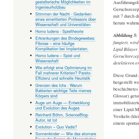
gestalterische Möglichkeiten im
Ausführungsfo
Ingenieurholzbau
Geruchsrezept
Stimmen der Nacht - Gedanken
mit 7 durch d
eines emeritierten Professors über
herum wahrn
Wissenschaft und Universitäten
Homo ludens - Spieltheorie
Abbildung 5:
Erkrankungen des Bindegewebes:
fungiert, wir
Fibrose – eine häufige
Komplikation bei Implantaten.
Lipid Bilayer
Homo ludens – Spiel und
Geruchsrezepto
Wissenschaft
detektieren e
Wie erfolgt eine Optimierung im
Fall mehrerer Kriterien? Pareto-
Diese Grund-A
Effizienz und schnelle Heuristik
hergestellt we
Grenzen des Ichs - Warum
beschichtetes
Bakterien wichtige Teile meines
Glossar) geta
Körpers sind
immobilisiert
Auge um Auge — Entwicklung
und Evolution des Auges
einer Lipid-M
Reinhard Böhm, ScienceBlog-
Vesikeln (kle
Autor, ist tot
einem spontan
Evolution – Quo Vadis?
Sonnenkinder — Wie das atomare
Feuer der Sonne die Meerestiefen