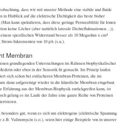
obachtung, dass wir mit unserer Methode eine stabile und fluide
n Hinblick auf die elektrische Dichtigkeit das beste bisher
Man kann spekulieren, dass diese geringe Permeabilität für Ionen
ition keine Löcher (aber natürlich laterale Dichtefluktuationen…)).
it einem spezifischen Widerstand besser als 10 Megaohm x cm²
 Strom-Inkrementen von 10 pA (s.u.).
icht Membran
edenen grundlegenden Untersuchungen im Rahmen biophysikalischer
edizin oder eben in der Sensorik fit gemacht. Im Prinzip laufen
tiert sich schon bei einfacheren Membran-Proteinen, die im
 um dann aufgereinigt wieder in die künstliche Membran eingebaut
ge Erfahrung aus der Membran-Biophysik zurückgreifen kann, ist
ch gelang es im Laufe der Jahre eine ganze Reihe von Proteinen
erisieren.
 besonders gut, wenn es sich um elektrogene (elektrische Spannung
z.B. Valinomycin (s.o.), seien hier einige Beispiele von in unserer