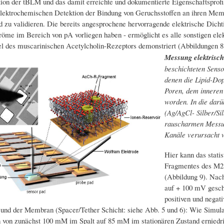
ion der tBLM und das damit erreichte und dokumentierte Eigenschaftsprofil 
elektrochemischen Detektion der Bindung von Geruchsstoffen an ihren Mem
d zu validieren. Die bereits angesprochene hervorragende elektrische Dicht
röme im Bereich von pA vorliegen haben - ermöglicht es alle sonstigen ele
el des muscarinischen Acetylcholin-Rezeptors demonstriert (Abbildungen 8
Messung elektrisch
beschichteten Senso
denen die Lipid-Dop
Poren, dem inneren 
worden. In die darü
(Ag/AgCl- Silber/Si
rauscharmen Messung
Kanäle verursacht w
Hier kann das stati
Fragmentes des M2 
(Abbildung 9). Nach
auf + 100 mV gesch
positiven und negat
 und der Membran (Spacer/Tether Schicht: siehe Abb. 5 und 6): Wie Simul
 von zunächst 100 mM im Spalt auf 85 mM im stationären Zustand erniedri