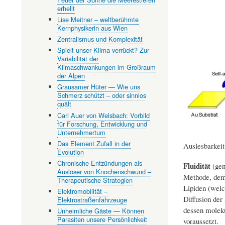
erhellt
Lise Meitner – weltberühmte
Kernphysikerin aus Wien
Zentralismus und Komplexität
Spielt unser Klima verrückt? Zur
Variabilität der
Klimaschwankungen im Großraum
der Alpen
Grausamer Hüter — Wie uns
Schmerz schützt – oder sinnlos
quält
Carl Auer von Welsbach: Vorbild
für Forschung, Entwicklung und
Unternehmertum
Das Element Zufall in der
Auslesbarkeit
Evolution
Chronische Entzündungen als
Fluidität
(gen
Auslöser von Knochenschwund –
Methode, dem 
Therapeutische Strategien
Lipiden (welc
Elektromobilität –
Diffusion der
Elektrostraßenfahrzeuge
dessen moleku
Unheimliche Gäste — Können
Parasiten unsere Persönlichkeit
voraussetzt.