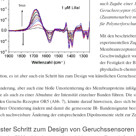
nach Zugabe einer 1
Geruchsrezeptor (O
(Zusammenarbeit mit
für Polymerforschu
Mit den beschrieben
experimentellen Zug
Membranrezeptoren 
Geschwindigkeit von
der Festigkeit der B
physikalisch-chemis
ion, es ist aber auch ein Schritt hin zum Design von künstlichen Geruchss
änderung, aber auch eine bloße Umorientierung des Membranproteins infolg
 als auch zu einer Abnahme der Intensität einzelner Banden führen. Die s
 den Geruchs-Rezeptor OR5 (Abb. 7), könnte darauf hinweisen, dass sich b
ihrer Orientierung ändern und damit die gemessene IR- Bandensignatur beei
ch nachweisbare Änderung der entsprechenden Dipolmomente steht zur Zei
ster Schritt zum Design von Geruchssensoren