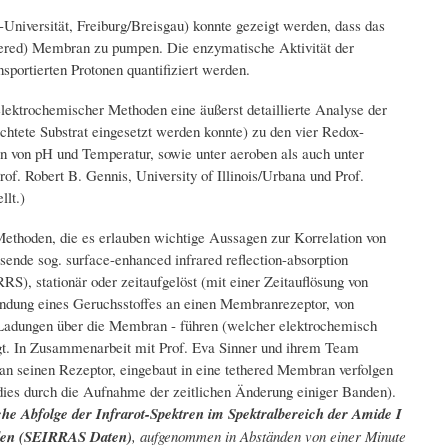
niversität, Freiburg/Breisgau) konnte gezeigt werden, dass das
thered) Membran zu pumpen. Die enzymatische Aktivität der
portierten Protonen quantifiziert werden.
ektrochemischer Methoden eine äußerst detaillierte Analyse der
chtete Substrat eingesetzt werden konnte) zu den vier Redox-
n von pH und Temperatur, sowie unter aeroben als auch unter
 Robert B. Gennis, University of Illinois/Urbana und Prof.
llt.)
Methoden, die es erlauben wichtige Aussagen zur Korrelation von
sende sog. surface-enhanced infrared reflection-absorption
, stationär oder zeitaufgelöst (mit einer Zeitauflösung von
Bindung eines Geruchsstoffes an einen Membranrezeptor, von
n Ladungen über die Membran - führen (welcher elektrochemisch
igt. In Zusammenarbeit mit Prof. Eva Sinner und ihrem Team
an seinen Rezeptor, eingebaut in eine tethered Membran verfolgen
(dies durch die Aufnahme der zeitlichen Änderung einiger Banden).
che Abfolge der Infrarot-Spektren im Spektralbereich der Amide I
den (SEIRRAS Daten)
, aufgenommen in Abständen von einer Minute