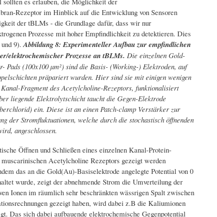
sollten es erlauben, die Möglichkeit der
bran-Rezeptor im Hinblick auf die Entwicklung von Sensoren
igkeit der tBLMs - die Grundlage dafür, dass wir nur
ktrogenen Prozesse mit hoher Empfindlichkeit zu detektieren. Dies
 und 9).
Abbildung 8: Experimenteller Aufbau zur empfindlichen
er/elektrochemischer Prozesse an tBLMs.
Die einzelnen Gold-
r- Pads (100x100 µm²) sind die Basis- (Working-) Elektroden, auf
pelschichten präpariert wurden. Hier sind sie mit einigen wenigen
Kanal-Fragment des Acetylcholine-Rezeptors, funktionalisiert
ber liegende Elektrolytschicht taucht die Gegen-Elektrode
lberchlorid) ein. Diese ist an einen Patch-clamp Verstärker zur
 der Stromfluktuationen, welche durch die stochastisch öffnenden
ird, angeschlossen.
stische Öffnen und Schließen eines einzelnen Kanal-Protein-
muscarinischen Acetylcholine Rezeptors gezeigt werden
dem das an die Gold(Au)-Basiselektrode angelegte Potential von 0
altet wurde, zeigt der abnehmende Strom die Umverteilung der
iven Ionen im räumlich sehr beschränkten wässrigen Spalt zwischen
ationsrechnungen gezeigt haben, wird dabei z.B die Kaliumionen
gt. Das sich dabei aufbauende elektrochemische Gegenpotential