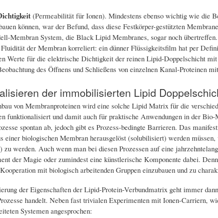
ichtigkeit
(Permeabilität für Ionen). Mindestens ebenso wichtig wie die Be
uen können, war der Befund, dass diese Festkörper-gestützten Membranen i
ll-Membran System, die Black Lipid Membranes, sogar noch übertreffen. (
 Fluidität der Membran korreliert: ein dünner Flüssigkeitsfilm hat per Defin
n Werte für die elektrische Dichtigkeit der reinen Lipid-Doppelschicht m
Beobachtung des Öffnens und Schließens von einzelnen Kanal-Proteinen mit
alisieren der immobilisierten Lipid Doppelsch
bau von Membranproteinen wird eine solche Lipid Matrix für die verschi
en funktionalisiert und damit auch für praktische Anwendungen in der Bio-M
ozesse spontan ab, jedoch gibt es Prozess-bedingte Barrieren. Das manifes
s einer biologischen Membran herausgelöst (solubilisiert) werden müssen,
rt) zu werden. Auch wenn man bei diesen Prozessen auf eine jahrzehntelan
ent der Magie oder zumindest eine künstlerische Komponente dabei. Denno
n Kooperation mit biologisch arbeitenden Gruppen einzubauen und zu charakt
ierung der Eigenschaften der Lipid-Protein-Verbundmatrix geht immer dann
rozesse handelt. Neben fast trivialen Experimenten mit Ionen-Carriern, wie 
eiteten Systemen angesprochen: