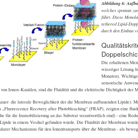
Abbildung 6: Aufb
welches spontan zur
führt. Diese Monola
tethered Lipid-Dopp
durch den Einbau vo
Qualitätskrit
Doppelschi
Die erhaltenen Memb
wässriger Lösung lie
Monaten). Wichtige 
sensorische Anwendu
 von Ionen–Kanälen, sind die Fluidität und die elektrische Dichtigkeit der
auer: die laterale Beweglichkeit der die Membran aufbauenden Lipide): 
„Fluorescence Recovery after Photobleaching“ (FRAP), zeigten eine flui
he für die Immobilisierung an das Substrat verantwortlich sind) - eine Redu
 Lipide in einem Vesikel gefunden wurde. Die Fluidität der Membran wurde
larer Mechanismus für den Ionentransports über die Membran - als beweglic