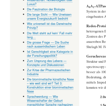
Luxus?
A
A
-ATPas
0
1
Die Faszination der Biologie
System in der
Die lange Sicht — Wie Unwissen
eingebauten A
unsere Energiezukunft bedroht
Wie universell ist das Darwinsche
Redox-Prote
Prinzip?
heterogenen E
Die Welt steht auf kein’ Fall mehr
Zentren des P
lang…
anaeroben Bed
Die grosse Frage — Die Suche
nach ausserirdischem Leben
Shelagh M. Fe
Ist Gerechtigkeit eine Kategorie in
der Forschungspolitik?
Geruchsreze
Zum Ursprung des Lebens —
Struktur und 
Konzepte und Diskussionen
spectroscopy 
Zur Krise der Pharmazeutischen
besser als 10
Industrie
Bedeutung, di
Die biomimetische künstliche Nase
mittels Imped
– wie weit sind wir? Teil 3:
konnten wir d
Konstruktion einer biomimetischen
Nase
Sprachwerdung — Wie
Wissenschafter der Geburt
menschlicher Sprache nachspüren