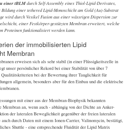
au einer tBLM
durch Self-Assembly eines Thiol-Lipid-Derivates,
 Bildung einer tethered Lipid-Monoschicht am Gold (Au)-Substrat
ge wird durch Vesikel Fusion aus einer wässrigen Dispersion zur
elschicht, einer Festkörper-gestützten Membran erweitert, welche
n Proteinen funktionalisiert werden kann.
erien der immobilisierten Lipid
cht Membran
ranen erweisen sich als sehr stabil (in einer Flüssigkeitszelle in
gt unser persönlicher Rekord bei einer Stabilität von über 7
Qualitätskriterien bei der Bewertung ihrer Tauglichkeit für
ngen allgemein, besonders aber für den Einbau und die elektrische
 Membranen.
Messungen mit einer aus der Membran-Biophysik bekannten
de Membran an, wenn auch - abhängig von der Dichte an Anker-
ktion der lateralen Beweglichkeit gegenüber der freien lateralen
 auch durch Daten mit einem Ionen-Carrier, Valinomycin, bestätigt,
hes Shuttle - eine entsprechende Fluidität der Lipid Matrix