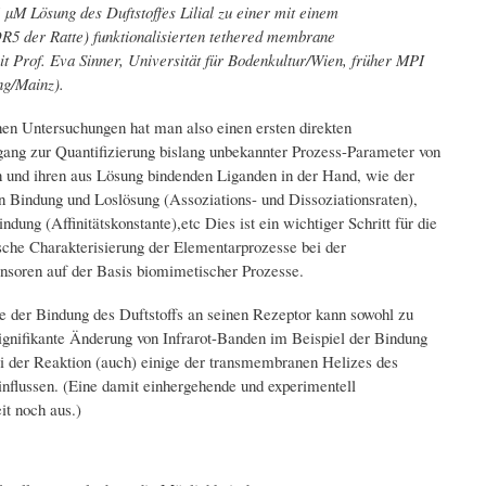
 µM Lösung des Duftstoffes Lilial zu einer mit einem
R5 der Ratte) funktionalisierten tethered membrane
 Prof. Eva Sinner, Universität für Bodenkultur/Wien, früher MPI
ng/Mainz).
en Untersuchungen hat man also einen ersten direkten
ang zur Quantifizierung bislang unbekannter Prozess-Parameter von
und ihren aus Lösung bindenden Liganden in der Hand, wie der
 Bindung und Loslösung (Assoziations- und Dissoziationsraten),
indung (Affinitätskonstante),etc Dies ist ein wichtiger Schritt für die
che Charakterisierung der Elementarprozesse bei der
ensoren auf der Basis biomimetischer Prozesse.
e der Bindung des Duftstoffs an seinen Rezeptor kann sowohl zu
ignifikante Änderung von Infrarot-Banden im Beispiel der Bindung
ei der Reaktion (auch) einige der transmembranen Helizes des
nflussen. (Eine damit einhergehende und experimentell
t noch aus.)