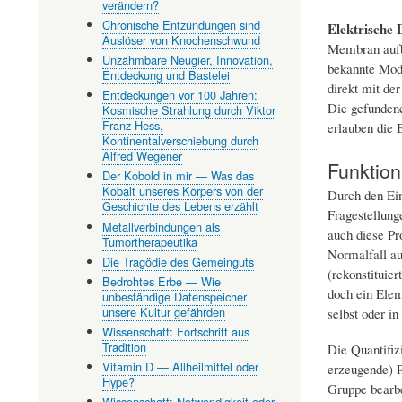
verändern?
Chronische Entzündungen sind
Elektrische D
Auslöser von Knochenschwund
Membran aufba
Unzähmbare Neugier, Innovation,
bekannte Mode
Entdeckung und Bastelei
direkt mit der
Entdeckungen vor 100 Jahren:
Die gefundene
Kosmische Strahlung durch Viktor
Franz Hess,
erlauben die 
Kontinentalverschiebung durch
Alfred Wegener
Funktion
Der Kobold in mir — Was das
Kobalt unseres Körpers von der
Durch den Ein
Geschichte des Lebens erzählt
Fragestellung
Metallverbindungen als
auch diese Pr
Tumortherapeutika
Normalfall au
Die Tragödie des Gemeinguts
(rekonstituie
Bedrohtes Erbe — Wie
doch ein Elem
unbeständige Datenspeicher
unsere Kultur gefährden
selbst oder i
Wissenschaft: Fortschritt aus
Tradition
Die Quantifiz
Vitamin D — Allheilmittel oder
erzeugende) P
Hype?
Gruppe bearb
Wissenschaft: Notwendigkeit oder