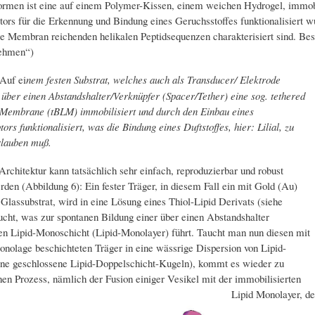
rmen ist eine auf einem Polymer-Kissen, einem weichen Hydrogel, immobil
ors für die Erkennung und Bindung eines Geruchsstoffes funktionalisiert 
ie Membran reichenden helikalen Peptidsequenzen charakterisiert sind. Be
ehmen“)
Auf ei
nem festen Substrat, welches auch als Transducer/ Elektrode
d über einen Abstandshalter/Verknüpfer (Spacer/Tether) eine sog. tethered
 Membrane (tBLM) immobilisiert und durch den Einbau eines
rs funktionalisiert, was die Bindung eines Duftstoffes, hier: Lilial, zu
rlauben muß.
rchitektur kann tatsächlich sehr einfach, reproduzierbar und robust
rden (Abbildung 6): Ein fester Träger, in diesem Fall ein mit Gold (Au)
 Glassubstrat, wird in eine Lösung eines Thiol-Lipid Derivats (siehe
ucht, was zur spontanen Bildung einer über einen Abstandshalter
en Lipid-Monoschicht (Lipid-Monolayer) führt. Taucht man nun diesen mit
onolage beschichteten Träger in eine wässrige Dispersion von Lipid-
ine geschlossene Lipid-Doppelschicht-Kugeln), kommt es wieder zu
en Prozess, nämlich der Fusion einiger Vesikel mit der immobilisierten
Lipid Monolayer, de