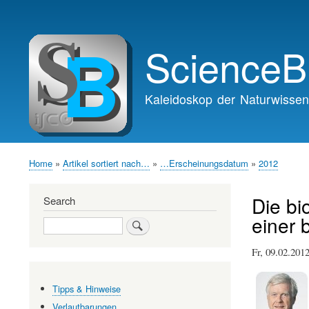
Main
navigation
ScienceB
Kaleidoskop der Naturwissen
Home
Artikel sortiert nach…
…Erscheinungsdatum
2012
Breadcrumb
Die bi
Search
einer 
Search
Fr, 09.02.20
Tipps & Hinweise
Verlautbarungen