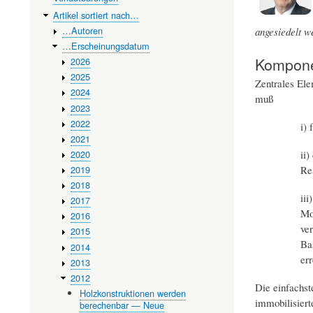
Artikel sortiert nach…
…Autoren
angesiedelt w
…Erscheinungsdatum
Kompone
2026
2025
Zentrales Ele
2024
muß
2023
2022
i)
2021
2020
ii
2019
Re
2018
iii
2017
Mo
2016
ver
2015
Ba
2014
er
2013
2012
Die einfachst
Holzkonstruktionen werden
immobilisiert
berechenbar — Neue