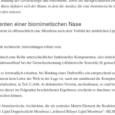
Bindung der Geruchsstoffe und Pheromone, sowie die nachgeschalteten en
Basis definiert sich der Raum, in dem die Ansätze für eine biomimetisch
erden müssen.
nten einer biomimetischen Nase
ment ist offensichtlich eine Membran nach dem Vorbild der natürlichen Li
 für technische Anwendungen robust sein,
) durch eine Reihe unterschiedlicher funktioneller Komponenten, also mitte
aktionsablauf bei der Geruchserkennung (olfaktorische Sensorik) fit gemac
) es letztendlich erlauben, bei Bindung eines Duftstoffes ein entsprechend 
ment kein Labor der Welt in der Lage ist, auch nur annähernd die Komplexi
einfachten, in Teil 2 (Abb. 4) diskutierten Version, nachzubauen, so sind b
sis dieser im Folgenden beschriebenen Ergebnisse erscheint es durchaus vor
reichen können.
e biomimetische Architektur, die als zentrales Matrix-Element die Reaktions
e Lipid Doppelschicht Membran („tethered Bilayer Lipid Membran“: tBLM).