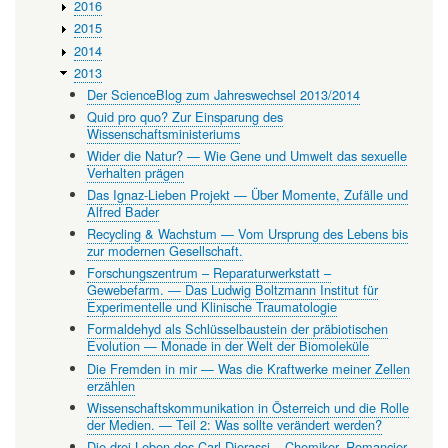
2016
2015
2014
2013
Der ScienceBlog zum Jahreswechsel 2013/2014
Quid pro quo? Zur Einsparung des
Wissenschaftsministeriums
Wider die Natur? — Wie Gene und Umwelt das sexuelle
Verhalten prägen
Das Ignaz-Lieben Projekt — Über Momente, Zufälle und
Alfred Bader
Recycling & Wachstum — Vom Ursprung des Lebens bis
zur modernen Gesellschaft.
Forschungszentrum – Reparaturwerkstatt –
Gewebefarm. — Das Ludwig Boltzmann Institut für
Experimentelle und Klinische Traumatologie
Formaldehyd als Schlüsselbaustein der präbiotischen
Evolution — Monade in der Welt der Biomoleküle
Die Fremden in mir — Was die Kraftwerke meiner Zellen
erzählen
Wissenschaftskommunikation in Österreich und die Rolle
der Medien. — Teil 2: Was sollte verändert werden?
Die drei Leben des Carl Djerassi – Chemiker, Romancier,