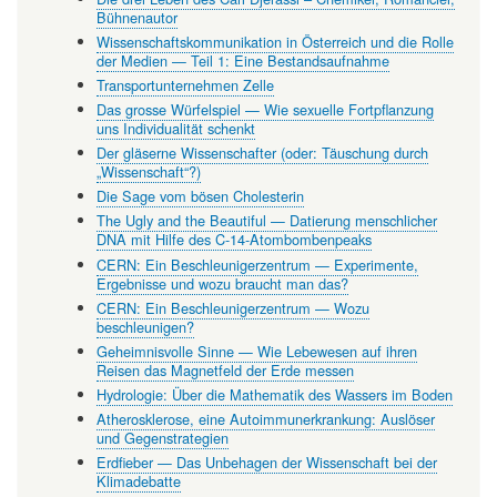
Bühnenautor
Wissenschaftskommunikation in Österreich und die Rolle
der Medien — Teil 1: Eine Bestandsaufnahme
Transportunternehmen Zelle
Das grosse Würfelspiel — Wie sexuelle Fortpflanzung
uns Individualität schenkt
Der gläserne Wissenschafter (oder: Täuschung durch
„Wissenschaft“?)
Die Sage vom bösen Cholesterin
The Ugly and the Beautiful — Datierung menschlicher
DNA mit Hilfe des C-14-Atombombenpeaks
CERN: Ein Beschleunigerzentrum — Experimente,
Ergebnisse und wozu braucht man das?
CERN: Ein Beschleunigerzentrum — Wozu
beschleunigen?
Geheimnisvolle Sinne — Wie Lebewesen auf ihren
Reisen das Magnetfeld der Erde messen
Hydrologie: Über die Mathematik des Wassers im Boden
Atherosklerose, eine Autoimmunerkrankung: Auslöser
und Gegenstrategien
Erdfieber — Das Unbehagen der Wissenschaft bei der
Klimadebatte