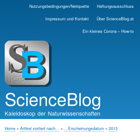
Skip
Nutzungsbedingungen/Netiquette
Haftungsausschluss
Main
to
main
navigation
Impressum und Kontakt
Über ScienceBlog.at
content
Ein kleines Corona – How-to
ScienceBlog
Kaleidoskop der Naturwissenschaften
Home
Artikel sortiert nach…
…Erscheinungsdatum
2013
Breadcrumb