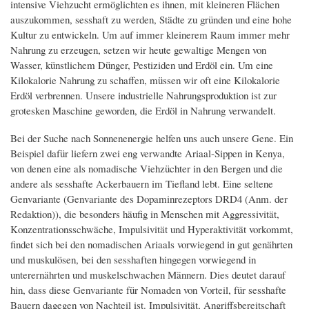
intensive Viehzucht ermöglichten es ihnen, mit kleineren Flächen
auszukommen, sesshaft zu werden, Städte zu gründen und eine hohe
Kultur zu entwickeln. Um auf immer kleinerem Raum immer mehr
Nahrung zu erzeugen, setzen wir heute gewaltige Mengen von
Wasser, künstlichem Dünger, Pestiziden und Erdöl ein. Um eine
Kilokalorie Nahrung zu schaffen, müssen wir oft eine Kilokalorie
Erdöl verbrennen. Unsere industrielle Nahrungsproduktion ist zur
grotesken Maschine geworden, die Erdöl in Nahrung verwandelt.
Bei der Suche nach Sonnenenergie helfen uns auch unsere Gene. Ein
Beispiel dafür liefern zwei eng verwandte Ariaal-Sippen in Kenya,
von denen eine als nomadische Viehzüchter in den Bergen und die
andere als sesshafte Ackerbauern im Tiefland lebt. Eine seltene
Genvariante (Genvariante des Dopaminrezeptors DRD4 (Anm. der
Redaktion)), die besonders häufig in Menschen mit Aggressivität,
Konzentrationsschwäche, Impulsivität und Hyperaktivität vorkommt,
findet sich bei den nomadischen Ariaals vorwiegend in gut genährten
und muskulösen, bei den sesshaften hingegen vorwiegend in
unterernährten und muskelschwachen Männern. Dies deutet darauf
hin, dass diese Genvariante für Nomaden von Vorteil, für sesshafte
Bauern dagegen von Nachteil ist. Impulsivität, Angriffsbereitschaft