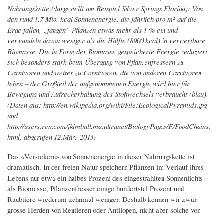
Nahrungskette (dargestellt am Beispiel Silver Springs Florida): Von
den rund 1,7 Mio. kcal Sonnenenergie, die jährlich pro m² auf die
Erde fallen, „fangen“ Pflanzen etwas mehr als 1 % ein und
verwandeln davon weniger als die Hälfte (8900 kcal) in verwertbare
Biomasse. Die in Form der Biomasse gespeicherte Energie reduziert
sich besonders stark beim Übergang von Pflanzenfressern zu
Carnivoren und weiter zu Carnivoren, die von anderen Carnivoren
leben – der Großteil der aufgenommenen Energie wird hier für
Bewegung und Aufrecherhaltung des Stoffwechsels verbraucht (blau).
(Daten aus: http://en.wikipedia.org/wiki/File:EcologicalPyramids.jpg
und
http://users.rcn.com/jkimball.ma.ultranet/BiologyPages/F/FoodChains.
html, abgerufen 12.März 2013)
Das «Versickern» von Sonnenenergie in dieser Nahrungskette ist
dramatisch. In der freien Natur speichern Pflanzen im Verlauf ihres
Lebens nur etwa ein halbes Prozent des eingestrahlten Sonnenlichts
als Biomasse, Pflanzenfresser einige hundertstel Prozent und
Raubtiere wiederum zehnmal weniger. Deshalb kennen wir zwar
grosse Herden von Rentieren oder Antilopen, nicht aber solche von