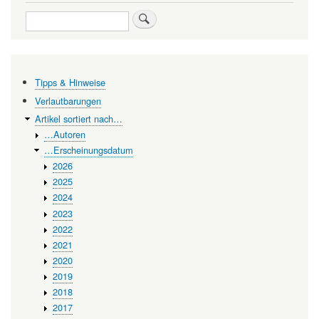
Der
Search
lebenspendende
Strom
—
Tipps & Hinweise
Wie
Verlautbarungen
Lebewesen
Artikel sortiert nach…
…Autoren
sich
…Erscheinungsdatum
die
2026
Energie
2025
2024
des
2023
Sonnenlichts
2022
teilen
2021
2020
2019
2018
2017