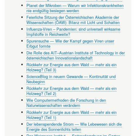
Planet der Mikroben — Warum wir Infektionskrankheiten
nie endgültig besiegen werden
Feierliche Sitzung der Österreichischen Akademie der
Wissenschaften (ÖAW): Bilanz mit Licht und Schatten
Influenza-Viren – Pandemien: sind universell wirksame
Impfstoffe in Reichweite?
Spurensuche — Wie der Kampf gegen Viren unser
Erbgut formte
Die Rolle des AIT–Austrian Institute of Technology in der
österreichischen Innovationslandschaft
Rückkehr zur Energie aus dem Wald — mehr als ein
Holzweg? (Teil 3)
ScienceBlog in neuem Gewande — Kontinuität und
Neubeginn
Rückkehr zur Energie aus dem Wald — mehr als ein
Holzweg? (Teil 2)
Wie Computermethoden die Forschung in den
Naturwissenschaften verändern
Rückkehr zur Energie aus dem Wald — mehr als ein
Holzweg? (Teil 1)
Der lebenspendende Strom — Wie Lebewesen sich die
Energie des Sonnenlichts teilen
Das Weizmann-Institut — Spitzenforschung im Garten