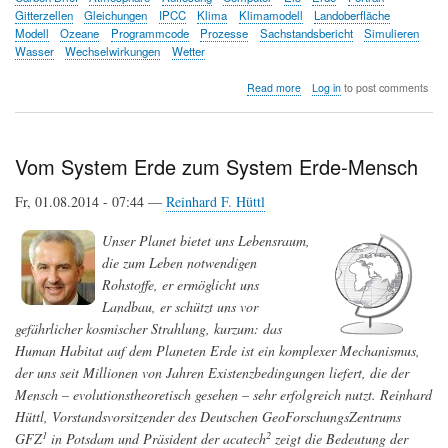
Gitterzellen
Gleichungen
IPCC
Klima
Klimamodell
Landoberfläche
Modell
Ozeane
Programmcode
Prozesse
Sachstandsbericht
Simulieren
Wasser
Wechselwirkungen
Wetter
about
Read more
Log in
to post comments
Was
Sie
schon
immer
Vom System Erde zum System Erde-Mensch
über
Klimamodelle
Fr, 01.08.2014 - 07:44 —
Reinhard F. Hüttl
wissen
wollten
Unser Planet bietet uns Lebensraum,
–
eine
die zum Leben notwendigen
Einführung
Rohstoffe, er ermöglicht uns
Landbau, er schützt uns vor
gefährlicher kosmischer Strahlung, kurzum: das
Human Habitat auf dem Planeten Erde ist ein komplexer Mechanismus,
der uns seit Millionen von Jahren Existenzbedingungen liefert, die der
Mensch – evolutionstheoretisch gesehen – sehr erfolgreich nutzt. Reinhard
Hüttl, Vorstandsvorsitzender des Deutschen GeoForschungsZentrums
1
2
GFZ
in Potsdam und Präsident der acatech
zeigt die Bedeutung der