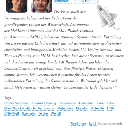
Semenov
,
Thomas Henning
Die
Frage nach dem
Ursprung des Lebens auf der Erde ist eine der
grundlegenden Fragen der Wissenschaft. Astronomen
der McMaster University und des Max-Planck-Instituts
für Astronomie (MPIA) haben ein stimmiges Szenario für die Entstehung
von Leben auf der Erde berechnet, das auf astronomischen, geologischen,
chemischen und biologischen Modellen basiert [1]. Dmitry Semenov und
Thomas Henning vom MPIA beschreiben hier dieses Szenario, in welchem
sich das Leben nur wenige hundert Millionen Jahre, nachdem die
Erdoberfläche soweit abgekühlt war, dass flüssiges Wasser existieren
konnte, formte. Die wesentlichen Bausteine für das Leben wurden
während der Entstehung des Sonnensystems im Weltraum gebildet und
durch Meteoriten in warmen kleinen Teichen auf der Erde deponiert.*
Tags
Dmitry Semenov
Thomas Henning
Astronomie
Bausteine
Erde
Leben
Max-Planck-Institut für Astronomie
Meteoriten
Modelle
Moleküle
RNA
RNA-Welt
Szenario
Teiche
Weltall
about
Read more
Log in
to post comments
Wie