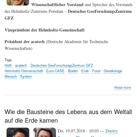
Wissenschaftlicher Vorstand
und Sprecher des Vorstands
Deutsches GeoForschungsZentrum
des Helmholtz-Zentrums Potsdam –
GFZ
Vizepräsident der Helmholtz-Gemeinschaft
Präsident der acatech
(Deutsche Akademie für Technische
Wissenschaften)
Tags
Hüttl
acatech
Deutsches GeoForschungsZentrum GFZ
Helmholtz-Gemeinschaft
Euro-CASE
Boden
Erde
Forst
Geoökologe
Mensch
System
abo
Read more
Rei
F.
Hütt
Wie die Bausteine des Lebens aus dem Weltall
auf die Erde kamen
Do
,
19.07.2018 - 10:03 —
Dmitry