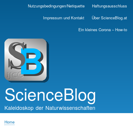
Skip
Nutzungsbedingungen/Netiquette
Haftungsausschluss
Main
to
main
navigation
Impressum und Kontakt
Über ScienceBlog.at
content
Ein kleines Corona – How-to
ScienceBlog
Kaleidoskop der Naturwissenschaften
Home
Breadcrumb