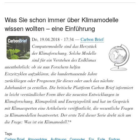
die
Bausteine
des
Was Sie schon immer über Klimamodelle
Lebens
wissen wollten – eine Einführung
aus
dem
Weltall
Do, 19.04.2018 - 17:34 —
Carbon Brief
auf
Computermodelle sind das Herzstück
die
der Klimaforschung. Solche Modelle
Erde
kamen
sind für ein Verstehen des Erdklimas
unentbehrlich: ob sie nun Forschern helfen
Eiszeitzyklen aufzuklären, die hunderttausende Jahre
zurückliegen oder Prognosen für dieses oder auch das nächste
Jahrhundert zu erstellen. Die britische Plattform Carbon Brief informiert
in leicht verständlicher Form über die neuesten Entwicklungen in
Klimaforschung, Klimapolitik und Energiepolitik und hat im Gespräch
mit Klimaexperten eine Artikelserie veröffentlicht, die wesentliche Fragen
zu Klimamodellen beantwortet. Der erste Teil dieser Serie dreht sich um
die Frage: Was ist ein Klimamodell?*
Tags
Carbon Brief
Atmosphäre
Auflösung
Computer
Eis
Erde
Fortran