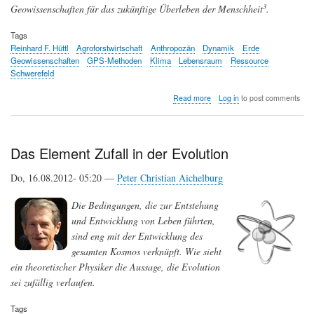
3
Geowissenschaften für das zukünftige Überleben der Menschheit
.
Tags
Reinhard F. Hüttl
Agroforstwirtschaft
Anthropozän
Dynamik
Erde
Geowissenschaften
GPS-Methoden
Klima
Lebensraum
Ressource
Schwerefeld
about
Read more
Log in
to post comments
Vom
System
Erde
zum
Das Element Zufall in der Evolution
System
Erde-
Do, 16.08.2012- 05:20 —
Peter Christian Aichelburg
Mensch
Die Bedingungen, die zur Entstehung
und Entwicklung von Leben führten,
sind eng mit der Entwicklung des
gesamten Kosmos verknüpft. Wie sieht
ein theoretischer Physiker die Aussage, die Evolution
sei zufällig verlaufen.
Tags