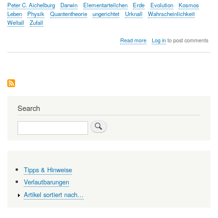
Peter C. Aichelburg
Darwin
Elementarteilchen
Erde
Evolution
Kosmos
Leben
Physik
Quantentheorie
ungerichtet
Urknall
Wahrscheinlichkeit
Weltall
Zufall
about
Read more
Log in
to post comments
Das
Element
Zufall
in
der
Evolution
Search
Search
Tipps & Hinweise
Verlautbarungen
Artikel sortiert nach…