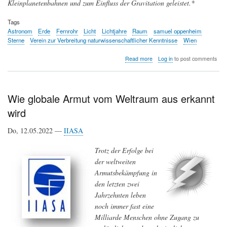
Kleinplanetenbahnen und zum Einfluss der Gravitation geleistet.*
Tags
Astronom
Erde
Fernrohr
Licht
Lichtjahre
Raum
samuel oppenheim
Sterne
Verein zur Verbreitung naturwissenschaftlicher Kenntnisse
Wien
about
Read more
Log in
to post comments
Die
Sterne
und
der
Wie globale Armut vom Weltraum aus erkannt
Raum
wird
-
eine
populärwissenschaftliche
Do, 12.05.2022 —
IIASA
("Weihnachts"-)Vorlesung
in
Trotz der Erfolge bei
Wien
der weltweiten
vor
100
Armutsbekämpfung in
Jahren
den letzten zwei
Jahrzehnten leben
noch immer fast eine
Milliarde Menschen ohne Zugang zu