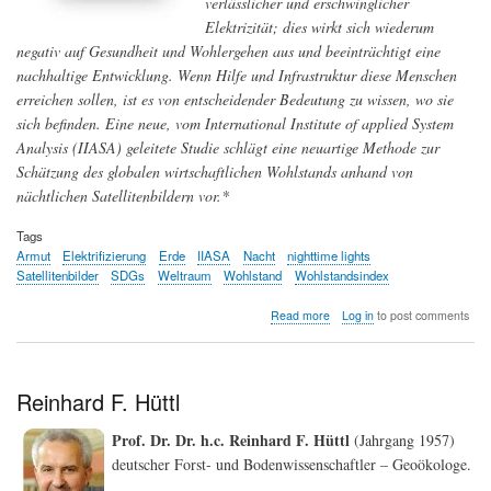
verlässlicher und erschwinglicher
Elektrizität; dies wirkt sich wiederum
negativ auf Gesundheit und Wohlergehen aus und beeinträchtigt eine
nachhaltige Entwicklung. Wenn Hilfe und Infrastruktur diese Menschen
erreichen sollen, ist es von entscheidender Bedeutung zu wissen, wo sie
sich befinden. Eine neue, vom International Institute of applied System
Analysis (IIASA) geleitete Studie schlägt eine neuartige Methode zur
Schätzung des globalen wirtschaftlichen Wohlstands anhand von
nächtlichen Satellitenbildern vor.*
Tags
Armut
Elektrifizierung
Erde
IIASA
Nacht
nighttime lights
Satellitenbilder
SDGs
Weltraum
Wohlstand
Wohlstandsindex
about
Read more
Log in
to post comments
Wie
globale
Armut
vom
Reinhard F. Hüttl
Weltraum
aus
Prof. Dr. Dr. h.c. Reinhard F. Hüttl
(Jahrgang 1957)
erkannt
deutscher Forst- und Bodenwissenschaftler – Geoökologe.
wird