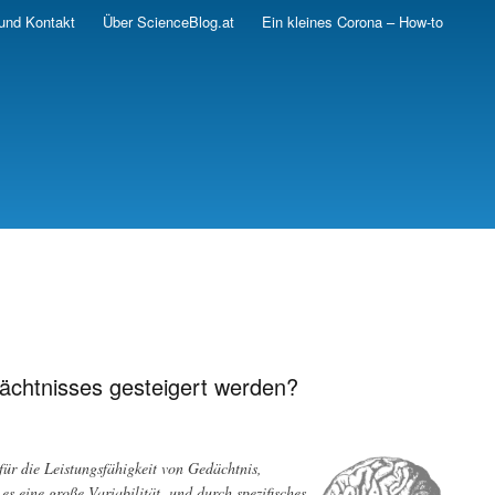
und Kontakt
Über ScienceBlog.at
Ein kleines Corona – How-to
ächtnisses gesteigert werden?
ür die Leistungsfähigkeit von Gedächtnis,
 eine große Variabilität, und durch spezifisches