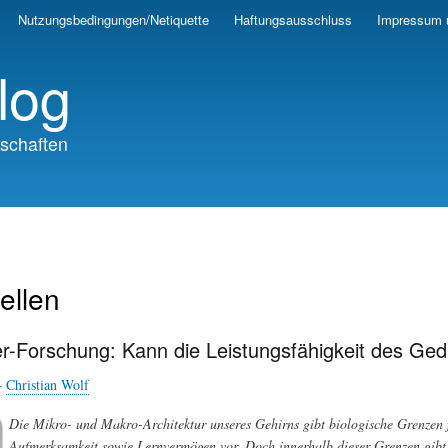
Skip
Nutzungsbedingungen/Netiquette
Haftungsausschluss
Impressum 
to
main
log
content
schaften
ellen
r-Forschung: Kann die Leistungsfähigkeit des Ged
—
Christian Wolf
Die Mikro- und Makro-Architektur unseres Gehirns gibt biologische Grenzen f
Aufmerksamkeit sowie Lernvermögen vor. Doch innerhalb dieser Grenzen gibt es