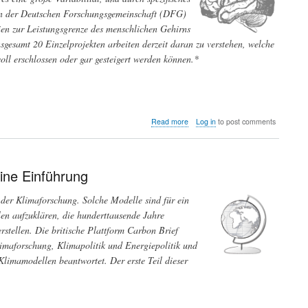
von der Deutschen Forschungsgemeinschaft (DFG)
ien zur Leistungsgrenze des menschlichen Gehirns
sgesamt 20 Einzelprojekten arbeiten derzeit daran zu verstehen, welche
ll erschlossen oder gar gesteigert werden können.*
about
Read more
Log in
to post comments
Superager-
Forschung:
Kann
die
ine Einführung
Leistungsfähigkeit
des
der Klimaforschung. Solche Modelle sind für ein
Gedächtnisses
len aufzuklären, die hunderttausende Jahre
gesteigert
werden?
rstellen. Die britische Plattform Carbon Brief
limaforschung, Klimapolitik und Energiepolitik und
 Klimamodellen beantwortet. Der erste Teil dieser