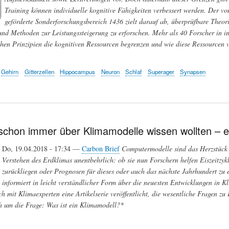
Training können individuelle kognitive Fähigkeiten verbessert werden. Der 
geförderte Sonderforschungsbereich 1436 zielt darauf ab, überprüfbare Theor
und Methoden zur Leistungssteigerung zu erforschen. Mehr als 40 Forscher in in
hen Prinzipien die kognitiven Ressourcen begrenzen und wie diese Ressourcen vo
Gehirn
Gitterzellen
Hippocampus
Neuron
Schlaf
Superager
Synapsen
schon immer über Klimamodelle wissen wollten – e
Do, 19.04.2018 - 17:34 —
Carbon Brief
Computermodelle sind das Herzstück 
Verstehen des Erdklimas unentbehrlich: ob sie nun Forschern helfen Eiszeitzyk
zurückliegen oder Prognosen für dieses oder auch das nächste Jahrhundert zu e
informiert in leicht verständlicher Form über die neuesten Entwicklungen in K
h mit Klimaexperten eine Artikelserie veröffentlicht, die wesentliche Fragen zu
ch um die Frage: Was ist ein Klimamodell?*