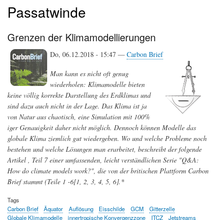
Passatwinde
Grenzen der Klimamodellierungen
Do, 06.12.2018 - 15:47 —
Carbon Brief
Man kann es nicht oft genug
wiederholen: Klimamodelle bieten
keine völlig korrekte Darstellung des Erdklimas und
sind dazu auch nicht in der Lage. Das Klima ist ja
von Natur aus chaotisch, eine Simulation mit 100%
iger Genauigkeit daher nicht möglich. Dennoch können Modelle das
globale Klima ziemlich gut wiedergeben. Wo und welche Probleme noch
bestehen und welche Lösungen man erarbeitet, beschreibt der folgende
Artikel , Teil 7 einer umfassenden, leicht verständlichen Serie "Q&A:
How do climate models work?", die von der britischen Plattform Carbon
Brief stammt (Teile 1 -6[1, 2, 3, 4, 5, 6].*
Tags
Carbon Brief
Äquator
Auflösung
Eisschilde
GCM
Gitterzelle
Globale Klimamodelle
innertropische Konvergenzzone
ITCZ
Jetstreams