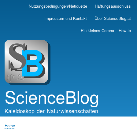
Skip
Nutzungsbedingungen/Netiquette
Haftungsausschluss
Main
to
main
navigation
Impressum und Kontakt
Über ScienceBlog.at
content
Ein kleines Corona – How-to
ScienceBlog
Kaleidoskop der Naturwissenschaften
Home
Breadcrumb