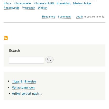
Klima
Klimamodelle
Klimasensitivität
Konvektion
Niederschläge
Passatwinde
Prognosen
Wolken
about
Read more
1 comment
Log in
to post comments
Grenzen
der
Klimamodellierungen
Search
Search
Tipps & Hinweise
Verlautbarungen
Artikel sortiert nach…