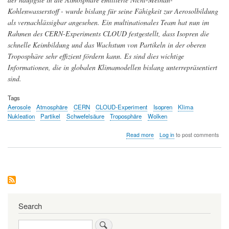
Kohlenwasserstoff - wurde bislang für seine Fähigkeit zur Aerosolbildung
als vernachlässigbar angesehen. Ein multinationales Team hat nun im
Rahmen des CERN-Experiments CLOUD festgestellt, dass Isopren die
schnelle Keimbildung und das Wachstum von Partikeln in der oberen
Troposphäre sehr effizient fördern kann. Es sind dies wichtige
Informationen, die in globalen Klimamodellen bislang unterrepräsentiert
sind.
Tags
Aerosole
Atmosphäre
CERN
CLOUD-Experiment
Isopren
Klima
Nukleation
Partikel
Schwefelsäure
Troposphäre
Wolken
about
Read more
Log in
to post comments
Biogene
Isopren-
Emissionen
spielen
eine
wesentliche,
bislang
unerkannte
Search
Rolle
auf
Search