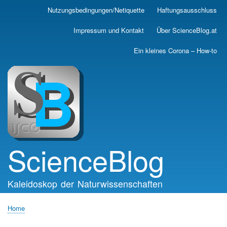
Skip
Nutzungsbedingungen/Netiquette
Haftungsausschluss
Main
to
main
navigation
Impressum und Kontakt
Über ScienceBlog.at
content
Ein kleines Corona – How-to
ScienceBlog
Kaleidoskop der Naturwissenschaften
Home
Breadcrumb