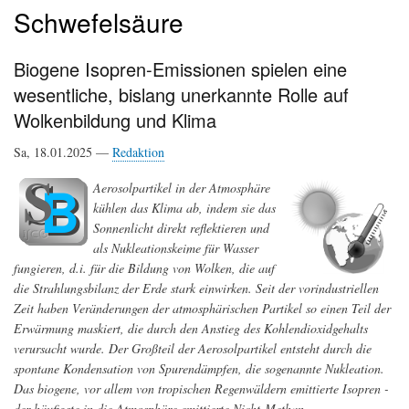
Schwefelsäure
Biogene Isopren-Emissionen spielen eine
wesentliche, bislang unerkannte Rolle auf
Wolkenbildung und Klima
Sa, 18.01.2025 —
Redaktion
Aerosolpartikel in der Atmosphäre
kühlen das Klima ab, indem sie das
Sonnenlicht direkt reflektieren und
als Nukleationskeime für Wasser
fungieren, d.i. für die Bildung von Wolken, die auf
die Strahlungsbilanz der Erde stark einwirken. Seit der vorindustriellen
Zeit haben Veränderungen der atmosphärischen Partikel so einen Teil der
Erwärmung maskiert, die durch den Anstieg des Kohlendioxidgehalts
verursacht wurde. Der Großteil der Aerosolpartikel entsteht durch die
spontane Kondensation von Spurendämpfen, die sogenannte Nukleation.
Das biogene, vor allem von tropischen Regenwäldern emittierte Isopren -
der häufigste in die Atmosphäre emittierte Nicht-Methan-