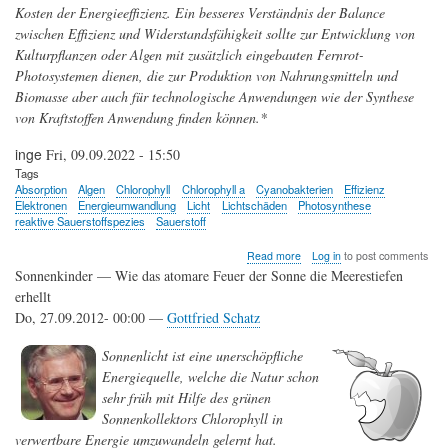
Kosten der Energieeffizienz. Ein besseres Verständnis der Balance
zwischen Effizienz und Widerstandsfähigkeit sollte zur Entwicklung von
Kulturpflanzen oder Algen mit zusätzlich eingebauten Fernrot-
Photosystemen dienen, die zur Produktion von Nahrungsmitteln und
Biomasse aber auch für technologische Anwendungen wie der Synthese
von Kraftstoffen Anwendung finden können.*
inge
Fri, 09.09.2022 - 15:50
Tags
Absorption
Algen
Chlorophyll
Chlorophyll a
Cyanobakterien
Effizienz
Elektronen
Energieumwandlung
Licht
Lichtschäden
Photosynthese
reaktive Sauerstoffspezies
Sauerstoff
about
Read more
Log in
to post comments
Photosynthese:
Sonnenkinder — Wie das atomare Feuer der Sonne die Meerestiefen
Cyanobakterien
erhellt
überleben
Do, 27.09.2012- 00:00 —
Gottfried Schatz
im
dunklen
fernroten
Sonnenlicht ist eine unerschöpfliche
Licht
Energiequelle, welche die Natur schon
-
sehr früh mit Hilfe des grünen
das
hat
Sonnenkollektors Chlorophyll in
seinen
verwertbare Energie umzuwandeln gelernt hat.
Preis,