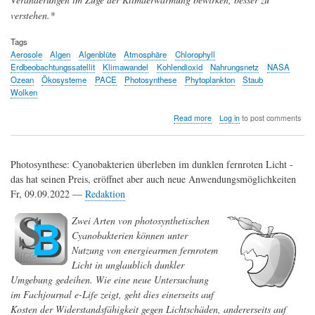
verstehen.*
Tags
Aerosole
Algen
Algenblüte
Atmosphäre
Chlorophyll
Erdbeobachtungssatellit
Klimawandel
Kohlendioxid
Nahrungsnetz
NASA
Ozean
Ökosysteme
PACE
Photosynthese
Phytoplankton
Staub
Wolken
about
Read more
Log in
to post comments
PACE,
der
neue
Photosynthese: Cyanobakterien überleben im dunklen fernroten Licht -
Erdbeobachtungssatellit
der
das hat seinen Preis, eröffnet aber auch neue Anwendungsmöglichkeiten
NASA,
Fr, 09.09.2022 —
Redaktion
untersucht
Ozeane
Zwei Arten von photosynthetischen
und
Cyanobakterien können unter
Atmosphären
im
Nutzung von energiearmen fernrotem
Klimawandel
Licht in unglaublich dunkler
Umgebung gedeihen. Wie eine neue Untersuchung
im Fachjournal e-Life zeigt, geht dies einerseits auf
Kosten der Widerstandsfähigkeit gegen Lichtschäden, andererseits auf