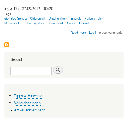
eröffnet
inge
Thu, 27.09.2012 - 05:20
aber
auch
Tags
neue
Gottfried Schatz
Chlorophyll
Drachenfisch
Energie
Farben
Licht
Anwendungsmöglichkeiten
Meerestiefen
Photosynthese
Sauerstoff
Sonne
Urknall
about
Read more
Log in
to post comments
Sonnenkinder
—
Wie
das
atomare
Search
Feuer
der
Search
Sonne
die
Meerestiefen
erhellt
Tipps & Hinweise
Verlautbarungen
Artikel sortiert nach…