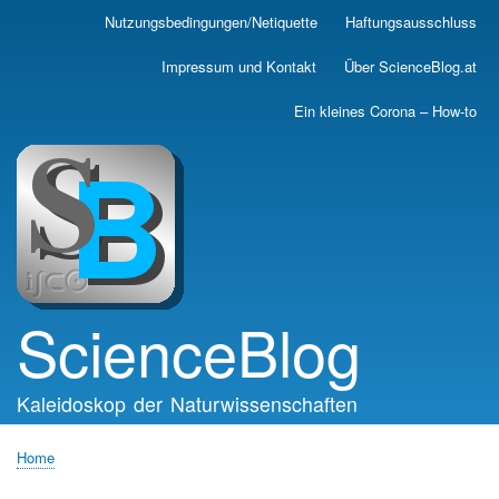
Skip
Nutzungsbedingungen/Netiquette
Haftungsausschluss
Main
to
main
navigation
Impressum und Kontakt
Über ScienceBlog.at
content
Ein kleines Corona – How-to
ScienceBlog
Kaleidoskop der Naturwissenschaften
Home
Breadcrumb