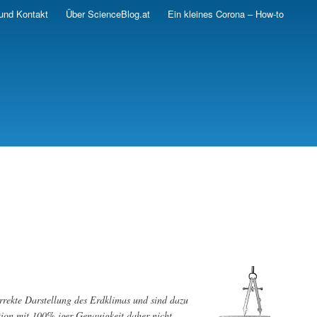
und Kontakt
Über ScienceBlog.at
Ein kleines Corona – How-to
rrekte Darstellung des Erdklimas und sind dazu
ation mit 100% iger Genauigkeit daher nicht