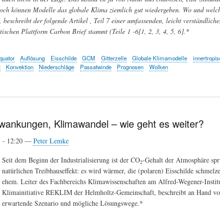
och können Modelle das globale Klima ziemlich gut wiedergeben. Wo und welc
, beschreibt der folgende Artikel , Teil 7 einer umfassenden, leicht verständl
itischen Plattform Carbon Brief stammt (Teile 1 -6[1, 2, 3, 4, 5, 6].*
quator
Auflösung
Eisschilde
GCM
Gitterzelle
Globale Klimamodelle
innertropi
t
Konvektion
Niederschläge
Passatwinde
Prognosen
Wolken
wankungen, Klimawandel – wie geht es weiter?
5 - 12:20 —
Peter Lemke
Seit dem Beginn der Industrialisierung ist der CO
-Gehalt der Atmosphäre spr
2
natürlichen Treibhauseffekt: es wird wärmer, die (polaren) Eisschilde schmelz
ehem. Leiter des Fachbereichs Klimawissenschaften am Alfred-Wegener-Institu
Klimainitiative REKLIM der Helmholtz-Gemeinschaft, beschreibt an Hand von
u erwartende Szenario und mögliche Lösungswege.*