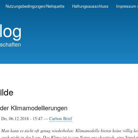
Skip
Nutzungsbedingungen/Netiquette
Haftungsausschluss
Impressum 
to
main
log
content
schaften
ilde
der Klimamodellierungen
Do, 06.12.2018 - 15:47 —
Carbon Brief
Man kann es nicht oft genug wiederholen: Klimamodelle bieten keine völlig ko
auch nicht in der Lage. Das Klima ist ja von Natur aus chaotisch, eine Simul