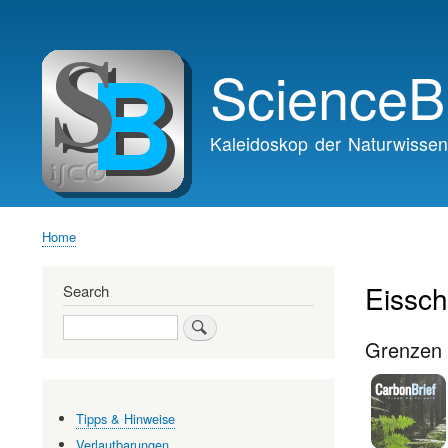
Main
navigation
ScienceB
Kaleidoskop der Naturwissen
Home
Breadcrumb
Eissch
Search
Search
Grenzen 
Tipps & Hinweise
Verlautbarungen