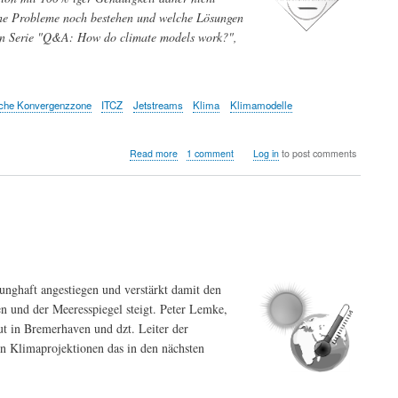
he Probleme noch bestehen und welche Lösungen
ichen Serie "Q&A: How do climate models work?",
sche Konvergenzzone
ITCZ
Jetstreams
Klima
Klimamodelle
about
Read more
1 comment
Log in
to post comments
Grenzen
der
Klimamodellierungen
unghaft angestiegen und verstärkt damit den
en und der Meeresspiegel steigt. Peter Lemke,
t in Bremerhaven und dzt. Leiter der
 Klimaprojektionen das in den nächsten