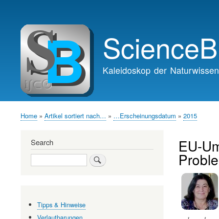
Main
navigation
ScienceB
Kaleidoskop der Naturwissen
Home
Artikel sortiert nach…
…Erscheinungsdatum
2015
Breadcrumb
EU-Umf
Search
Probl
Search
Tipps & Hinweise
Verlautbarungen