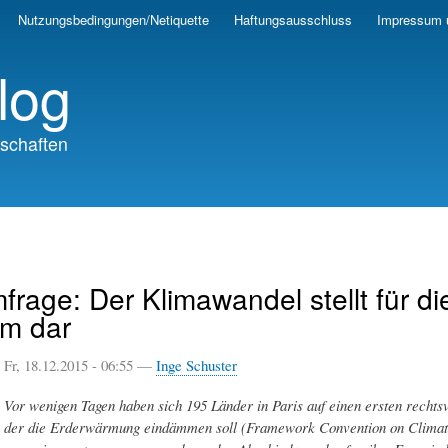
Skip
Nutzungsbedingungen/Netiquette
Haftungsausschluss
Impressum 
to
main
log
content
schaften
rage: Der Klimawandel stellt für di
em dar
Fr, 18.12.2015 - 06:55 —
Inge Schuster
Vor wenigen Tagen haben sich 195 Länder in Paris auf einen ersten rechtsv
der die Erderwärmung eindämmen soll (Framework Convention on Climate 