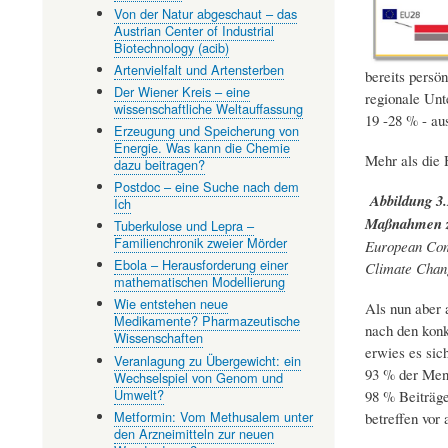
Von der Natur abgeschaut – das
Austrian Center of Industrial
Biotechnology (acib)
Artenvielfalt und Artensterben
bereits persö
Der Wiener Kreis – eine
regionale Unt
wissenschaftliche Weltauffassung
19 -28 % - au
Erzeugung und Speicherung von
Energie. Was kann die Chemie
Mehr als die 
dazu beitragen?
Postdoc – eine Suche nach dem
Abbildung 3.
Ich
Maßnahmen z
Tuberkulose und Lepra –
Familienchronik zweier Mörder
European Com
Ebola – Herausforderung einer
Climate Chang
mathematischen Modellierung
Wie entstehen neue
Als nun aber 
Medikamente? Pharmazeutische
nach den kon
Wissenschaften
erwies es sic
Veranlagung zu Übergewicht: ein
93 % der Mens
Wechselspiel von Genom und
Umwelt?
98 % Beiträge
Metformin: Vom Methusalem unter
betreffen vor 
den Arzneimitteln zur neuen