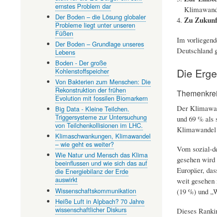
ernstes Problem dar
Klimawande
Der Boden – die Lösung globaler
Zu Zukunf
Probleme liegt unter unseren
Füßen
Im vorliegend
Der Boden – Grundlage unseres
Deutschland g
Lebens
Boden - Der große
Die Erge
Kohlenstoffspeicher
Von Bakterien zum Menschen: Die
Rekonstruktion der frühen
Themenkrei
Evolution mit fossilen Biomarkern
Der Klimawand
Big Data - Kleine Teilchen.
Triggersysteme zur Untersuchung
und 69 % als 
von Teilchenkollisionen im LHC.
Klimawandel a
Klimaschwankungen, Klimawandel
– wie geht es weiter?
Vom sozial-de
Wie Natur und Mensch das Klima
gesehen wird 
beeinflussen und wie sich das auf
Europäer, das
die Energiebilanz der Erde
auswirkt
weit gesehen 
Wissenschaftskommunikation
(19 %) und „Wi
Heiße Luft in Alpbach? 70 Jahre
wissenschaftlicher Diskurs
Dieses Rankin