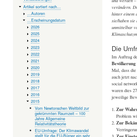
und werden – 
Artikel sortiert nach…
verändern. Di
…Autoren
hinter einem 
…Erscheinungsdatum
sie/haben sie
2026
unmittelbar v
2025
Klimaschutzma
2024
Die Umfr
2023
2022
Im Auftrag de
2021
Bevölkerung 
2020
Mal, dass die
2019
auch jetzt na
2018
social networ
2017
waren dies 27
2016
jeweilige Bev
2015
Vom Newtonschen Weltbild zur
Zur Wahrn
gekrümmten Raumzeit – 100
Problem wi
Jahre Allgemeine
Zur Bekäm
Relativitätstheorie
Verringeru
EU-Umfrage: Der Klimawandel
stellt für die EU-Bürger ein sehr
Zur Einste