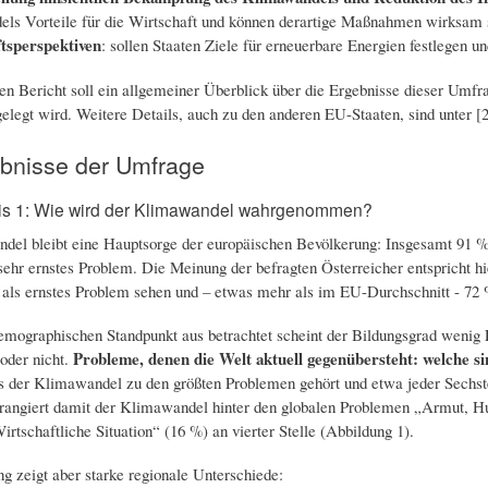
ls Vorteile für die Wirtschaft und können derartige Maßnahmen wirksam se
tsperspektiven
: sollen Staaten Ziele für erneuerbare Energien festlegen u
en Bericht soll ein allgemeiner Überblick über die Ergebnisse dieser Umf
elegt wird. Weitere Details, auch zu den anderen EU-Staaten, sind unter [2]
bnisse der Umfrage
s 1: Wie wird der Klimawandel wahrgenommen?
el bleibt eine Hauptsorge der europäischen Bevölkerung: Insgesamt 91 %
sehr ernstes Problem. Die Meinung der befragten Österreicher entspricht h
ls ernstes Problem sehen und – etwas mehr als im EU-Durchschnitt - 72 %
mographischen Standpunkt aus betrachtet scheint der Bildungsgrad wenig E
Probleme, denen die Welt aktuell gegenübersteht: welche si
oder nicht.
s der Klimawandel zu den größten Problemen gehört und etwa jeder Sechste
rangiert damit der Klimawandel hinter den globalen Problemen „Armut, Hu
rtschaftliche Situation“ (16 %) an vierter Stelle (Abbildung 1).
g zeigt aber starke regionale Unterschiede: