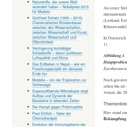
Naturstoffe, die unsere Welt
verändert haben – Nobelpreis 2015
An erster Ste
für Medizin
internationale
Gottfried Schatz (1936 – 2015)
(Lettland, Es
Charismatischer Brückenbauer
Klimawandel
zwischen den Wissenschaften,
zwischen Wissenschaft und Kunst,
zwischen Wissenschaft und
In Österreich
Öffentlichkeit
1).
Verringerung kurzlebiger
Schadstoffe – davon profitieren
Abbildung 1.
Luftqualität und Klima
Hauptproblem
Das Erdbeben in Nepal – wie ein
Eurobarometer
Forschungsprojekt ein abruptes
Ende fan
Noch gravier
Modelle – von der Exploration zur
Vorhersage
sehen ihn als 
Superauflösende Mikroskopie zeigt
Armut, die 2
Aufbau und Dynamik der
Bausteine in lebenden Zellen
Themenkrei
Der Kampf gegen Poliomyelitis
Hier stand zu
Paul Ehrlich – Vater der
Chemotherapie
Bekämpfung 
Evolution der Immunsysteme der