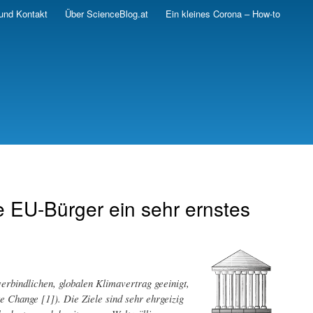
und Kontakt
Über ScienceBlog.at
Ein kleines Corona – How-to
e EU-Bürger ein sehr ernstes
erbindlichen, globalen Klimavertrag geeinigt,
Change [1]). Die Ziele sind sehr ehrgeizig