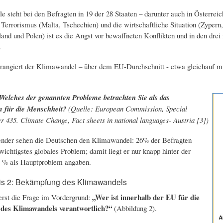
lle steht bei den Befragten in 19 der 28 Staaten – darunter auch in Österre
 Terrorismus (Malta, Tschechien) und die wirtschaftliche Situation (Zypern, 
tland und Polen) ist es die Angst vor bewaffneten Konflikten und in den d
.
 rangiert der Klimawandel – über dem EU-Durchschnitt - etwa gleichauf mit
 Welches der genannten Probleme betrachten Sie als das
 für die Menschheit?
(Quelle: European Commission, Special
 435. Climate Change, Fact sheets in national languages- Austria [3])
ender sehen die Deutschen den Klimawandel: 26% der Befragten
wichtigstes globales Problem; damit liegt er nur knapp hinter der
8 % als Hauptproblem angaben.
s 2: Bekämpfung des Klimawandels
„Wer ist innerhalb der EU für die
erst die Frage im Vordergrund:
des Klimawandels verantwortlich?“
(Abbildung 2).