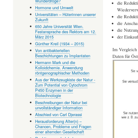
Wunderdroge?
die Redukti
Hormone und Umwelt
Wiederver
Universitäten – Hüterinnen unserer
die Redukt
Zukunft
die Anschaf
650 Jahre Universität Wien.
die Nutzun
Festansprache des Rektors am 12.
der Einkauf
März 2015
Günther Kreil (1934 – 2015)
Im Vergleich 
Von antibakteriellen
Beschichtungen zu Implantaten
Daten für Öst
Hermann Mark und die
Kolloidchemie. Anwendung
röntgenographischer Methoden
Aus der Werkzeugkiste der Natur -
Zum Potential von Cytochrom
P450 Enzymen in der
Biotechnologie
Beschreibungen der Natur bei
unvollständiger Information
Abschied von Carl Djerassi
Herausforderung Alter(n) –
Chancen, Probleme und Fragen
einer alternden Gesellschaft