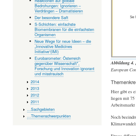
Reaktionen auf globale
Bedrohungen: Ignorieren –
Verdrängen – Dramatisieren
Der besondere Saft
S-Schichten: einfachste
Biomembranen für die einfachsten
Organismen
Neue Wege für neue Ideen – die
„Innovative Medicines
Initiative“(IMI)
Eurobarometer: Österreich
Abbildung 4. 
gegenüber Wissenschaft*,
Forschung und Innovation ignorant
European Comm
und misstrauisch
Themenkrei
2014
2013
Hier gibt es 
2012
liegen mit 75
2011
Arbeitsmarkt 
…Sachgebieten
…Themenschwerpunkten
Noch beeindru
Klimawandels
Etwas differe