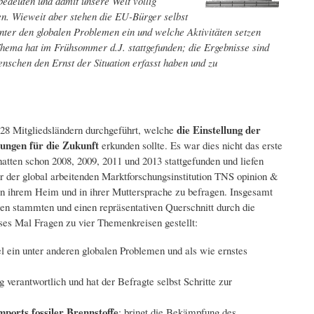
edeuten und damit unsere Welt völlig
en. Wieweit aber stehen die EU-Bürger selbst
er den globalen Problemen ein und welche Aktivitäten setzen
hema hat im Frühsommer d.J. stattgefunden; die Ergebnisse sind
nschen den Ernst der Situation erfasst haben und zu
die Einstellung der
28 Mitgliedsländern durchgeführt, welche
ungen für die Zukunft
erkunden sollte. Es war dies nicht das erste
tten schon 2008, 2009, 2011 und 2013 stattgefunden und liefen
r der global arbeitenden Marktforschungsinstitution TNS opinion &
in ihrem Heim und in ihrer Muttersprache zu befragen. Insgesamt
en stammten und einen repräsentativen Querschnitt durch die
ses Mal Fragen zu vier Themenkreisen gestellt:
 ein unter anderen globalen Problemen und als wie ernstes
erantwortlich und hat der Befragte selbst Schritte zur
ports fossiler Brennstoffe
: bringt die Bekämpfung des