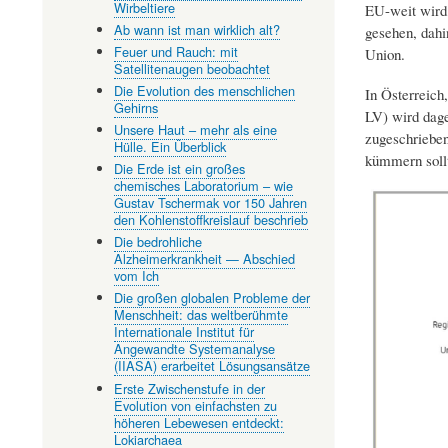
Wirbeltiere
EU-weit wird 
Ab wann ist man wirklich alt?
gesehen, dahi
Feuer und Rauch: mit
Union.
Satellitenaugen beobachtet
Die Evolution des menschlichen
In Österreich
Gehirns
LV) wird dage
Unsere Haut – mehr als eine
zugeschrieben
Hülle. Ein Überblick
kümmern sollt
Die Erde ist ein großes
chemisches Laboratorium – wie
Gustav Tschermak vor 150 Jahren
den Kohlenstoffkreislauf beschrieb
Die bedrohliche
Alzheimerkrankheit — Abschied
vom Ich
Die großen globalen Probleme der
Menschheit: das weltberühmte
Internationale Institut für
Angewandte Systemanalyse
(IIASA) erarbeitet Lösungsansätze
Erste Zwischenstufe in der
Evolution von einfachsten zu
höheren Lebewesen entdeckt:
Lokiarchaea