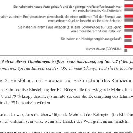
„Welche dieser Handlungen treffen, wenn überhaupt, auf Sie zu?
(Mehrfac
ission, Special Eurobarometer 435. Climate Change, Fact sheets in nation
s 3: Einstellung der Europäer zur Bekämpfung des Klimawande
eine sehr positive Einstellung der EU-Bürger: die überwiegende Mehrheit in
 % und 79 % knapp darunter) stimmte zu, dass die Bekämpfung des Klimawa
in der EU ankurbeln würden.
ckender war, dass die überwältigende Mehrheit der Befragten (im EU-Du
 nur wirksam sein wird, wenn alle Länder der Welt gemeinsam handeln.
nzierter war die Haltung zu Fragen, die den Import von fossilen Brennstoffe