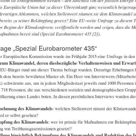
wenn sie ernstgenommen werden – den Abschied von der fossilen Energie b
e Europäische Union hat zu dieser Übereinkunft ganz wesentlich beigetrag
derartigen Abkommen, welchen Stellenwert räumen sie dem Klimawandel unt
 bereits zu seiner Bekämpfung gesetzt? Eine EU-weite Umfrage zu diesem T
or Beginn der Klimakonferenz veröffentlicht worden und zeigen, dass die Me
ßnahmen bereit sind (Special Eurobarometer 435 [2]).
age „Spezial Eurobarometer 435“
r Europäischen Kommission wurde im Frühjahr 2015 eine Umfrage in den 
zum Klimawandel, deren diesbezügliche Verhaltensweisen und Erwart
 EU-Bürger rund um dieses Thema befragt wurden. Derartige Erhebungen ha
ch dem bereits bewährten Muster ab. Ein Heer von Interviewern (Mitarbeite
k) schwärmte aus, um in jedem Mitgliedsstaat jeweils rund 1000 Personen 
 718 Personen, die aus verschiedenen sozialen und demographischen Grupp
ölkerung eines Landes boten. In diesen persönlichen Interviews wurden die
ehmung des Klimawandels
: welchen Stellenwert nimmt der Klimawandel
rd er selbst gesehen?
pfung des Klimawandels
: wer ist primär für Maßnahmen zur Bekämpfung v
ng von Treibhausgasemissionen gesetzt?
llung hinsichtlich Bekämpfung des Klimawandels und Reduktion des Im