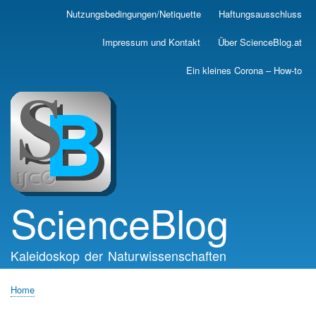
Skip
Nutzungsbedingungen/Netiquette
Haftungsausschluss
Main
to
main
navigation
Impressum und Kontakt
Über ScienceBlog.at
content
Ein kleines Corona – How-to
ScienceBlog
Kaleidoskop der Naturwissenschaften
Home
Breadcrumb