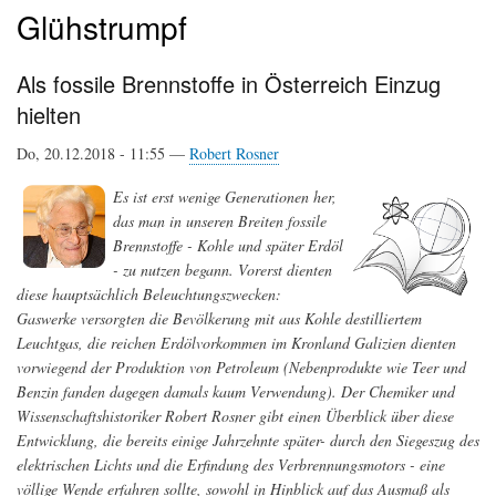
Glühstrumpf
Als fossile Brennstoffe in Österreich Einzug
hielten
Do, 20.12.2018 - 11:55 —
Robert Rosner
Es ist erst wenige Generationen her,
das man in unseren Breiten fossile
Brennstoffe - Kohle und später Erdöl
- zu nutzen begann. Vorerst dienten
diese hauptsächlich Beleuchtungszwecken:
Gaswerke versorgten die Bevölkerung mit aus Kohle destilliertem
Leuchtgas, die reichen Erdölvorkommen im Kronland Galizien dienten
vorwiegend der Produktion von Petroleum (Nebenprodukte wie Teer und
Benzin fanden dagegen damals kaum Verwendung). Der Chemiker und
Wissenschaftshistoriker Robert Rosner gibt einen Überblick über diese
Entwicklung, die bereits einige Jahrzehnte später- durch den Siegeszug des
elektrischen Lichts und die Erfindung des Verbrennungsmotors - eine
völlige Wende erfahren sollte, sowohl in Hinblick auf das Ausmaß als