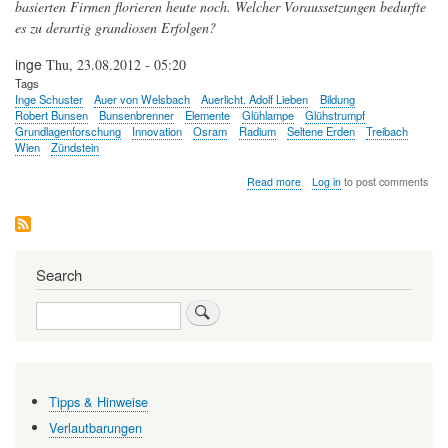
basierten Firmen florieren heute noch. Welcher Voraussetzungen bedurfte
es zu derartig grandiosen Erfolgen?
inge
Thu, 23.08.2012 - 05:20
Tags
Inge Schuster
Auer von Welsbach
Auerlicht. Adolf Lieben
Bildung
Robert Bunsen
Bunsenbrenner
Elemente
Glühlampe
Glühstrumpf
Grundlagenforschung
Innovation
Osram
Radium
Seltene Erden
Treibach
Wien
Zündstein
about
Read more
Log in
to post comments
Carl
Auer
von
Welsbach:
Vorbild
Search
für
Forschung,
Search
Entwicklung
und
Unternehmertum
Tipps & Hinweise
Verlautbarungen