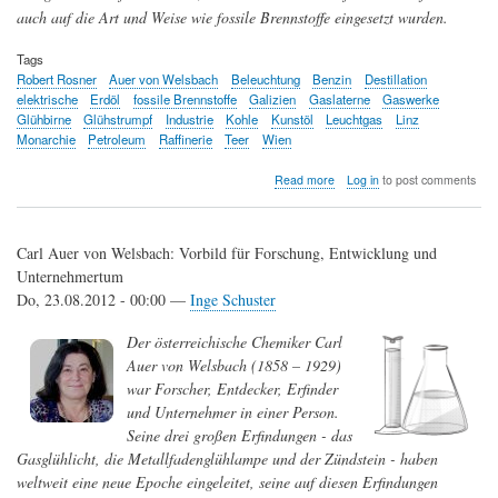
auch auf die Art und Weise wie fossile Brennstoffe eingesetzt wurden.
Tags
Robert Rosner
Auer von Welsbach
Beleuchtung
Benzin
Destillation
elektrische
Erdöl
fossile Brennstoffe
Galizien
Gaslaterne
Gaswerke
Glühbirne
Glühstrumpf
Industrie
Kohle
Kunstöl
Leuchtgas
Linz
Monarchie
Petroleum
Raffinerie
Teer
Wien
about
Read more
Log in
to post comments
Als
fossile
Brennstoffe
Carl Auer von Welsbach: Vorbild für Forschung, Entwicklung und
in
Österreich
Unternehmertum
Einzug
Do, 23.08.2012 - 00:00 —
Inge Schuster
hielten
Der österreichische Chemiker Carl
Auer von Welsbach (1858 – 1929)
war Forscher, Entdecker, Erfinder
und Unternehmer in einer Person.
Seine drei großen Erfindungen - das
Gasglühlicht, die Metallfadenglühlampe und der Zündstein - haben
weltweit eine neue Epoche eingeleitet, seine auf diesen Erfindungen