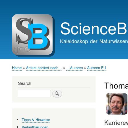
Main
navigation
ScienceB
Kaleidoskop der Naturwissen
Home
Artikel sortiert nach…
…Autoren
Autoren E-I
Breadcrumb
Thoma
Search
Search
Tipps & Hinweise
Karrier
Verlautbarungen