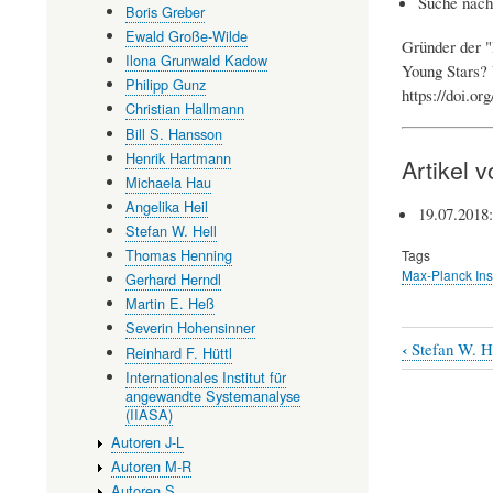
Suche nach
Boris Greber
Ewald Große-Wilde
Gründer der "
Ilona Grunwald Kadow
Young Stars? 
Philipp Gunz
https://doi.o
Christian Hallmann
Bill S. Hansson
Henrik Hartmann
Artikel 
Michaela Hau
Angelika Heil
19.07.2018
Stefan W. Hell
Thomas Henning
Tags
Max-Planck Inst
Gerhard Herndl
Martin E. Heß
Severin Hohensinner
‹
Stefan W. H
Reinhard F. Hüttl
Book
Internationales Institut für
traversal
angewandte Systemanalyse
(IIASA)
links
Autoren J-L
for
Autoren M-R
Autoren S