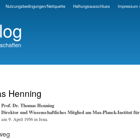
Skip
Nutzungsbedingungen/Netiquette
Haftungsausschluss
Impressum 
to
main
log
content
schaften
s Henning
Prof. Dr. Thomas Henning
Direktor und Wissenschaftliches Mitglied am Max-Planck-Institut fü
am 9. April 1956 in Jena.
eweg