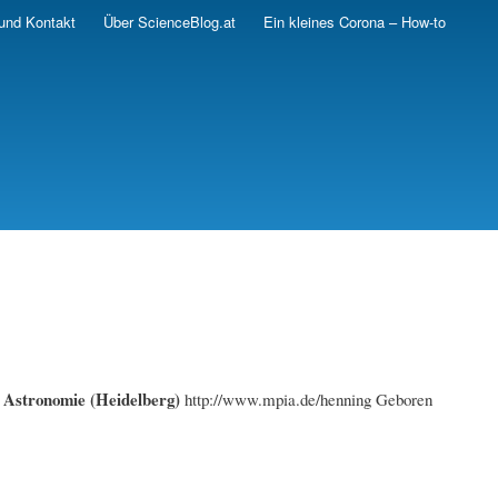
und Kontakt
Über ScienceBlog.at
Ein kleines Corona – How-to
r Astronomie (Heidelberg)
http://www.mpia.de/henning Geboren