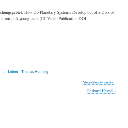
rschungsgebiet: How Do Planetary Systems Develop out of a Disk of
lop-out-disk-young-stars (LT Video Publication DOI:
ine
Leben
Thomas Henning
Printer-friendly version
›
Gerhard Herndl