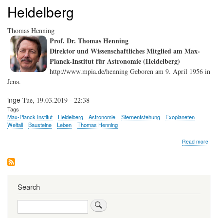
Heidelberg
Thomas Henning
Prof. Dr. Thomas Henning
Direktor und Wissenschaftliches Mitglied am Max-
Planck-Institut für Astronomie (Heidelberg)
http://www.mpia.de/henning Geboren am 9. April 1956 in
Jena.
inge
Tue, 19.03.2019 - 22:38
Tags
Max-Planck Institut
Heidelberg
Astronomie
Sternentstehung
Exoplaneten
Weltall
Bausteine
Leben
Thomas Henning
abo
Read more
Tho
Hen
Search
Search