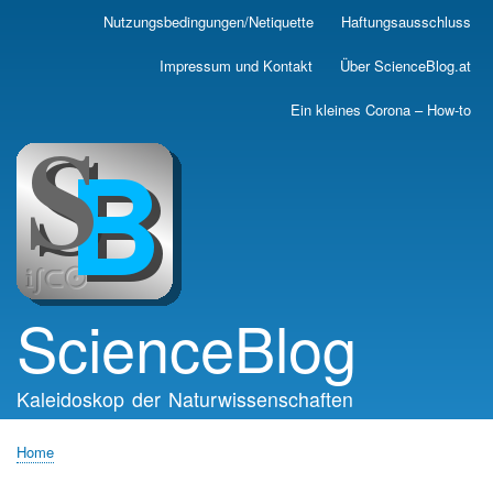
Skip
Nutzungsbedingungen/Netiquette
Haftungsausschluss
Main
to
main
navigation
Impressum und Kontakt
Über ScienceBlog.at
content
Ein kleines Corona – How-to
ScienceBlog
Kaleidoskop der Naturwissenschaften
Home
Breadcrumb