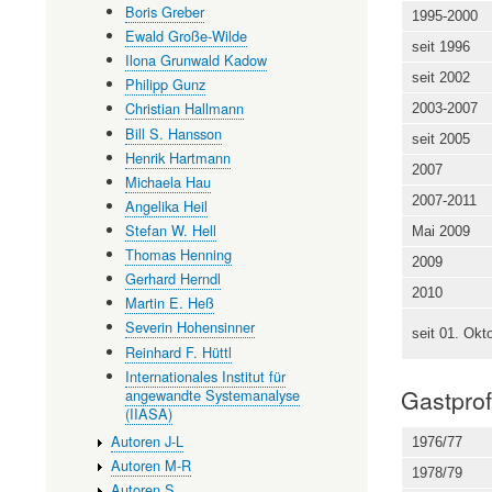
Boris Greber
1995-2000
Ewald Große-Wilde
seit 1996
Ilona Grunwald Kadow
seit 2002
Philipp Gunz
Christian Hallmann
2003-2007
Bill S. Hansson
seit 2005
Henrik Hartmann
2007
Michaela Hau
2007-2011
Angelika Heil
Stefan W. Hell
Mai 2009
Thomas Henning
2009
Gerhard Herndl
2010
Martin E. Heß
Severin Hohensinner
seit 01. Okt
Reinhard F. Hüttl
Internationales Institut für
Gastprof
angewandte Systemanalyse
(IIASA)
Autoren J-L
1976/77
Autoren M-R
1978/79
Autoren S