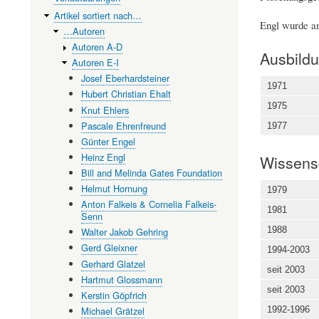
Artikel sortiert nach…
Engl wurde am
…Autoren
Autoren A-D
Ausbild
Autoren E-I
Josef Eberhardsteiner
1971
Hubert Christian Ehalt
1975
Knut Ehlers
Pascale Ehrenfreund
1977
Günter Engel
Heinz Engl
Wissensc
Bill and Melinda Gates Foundation
Helmut Hornung
1979
Anton Falkeis & Cornelia Falkeis-
1981
Senn
1988
Walter Jakob Gehring
Gerd Gleixner
1994-2003
Gerhard Glatzel
seit 2003
Hartmut Glossmann
seit 2003
Kerstin Göpfrich
1992-1996
Michael Grätzel