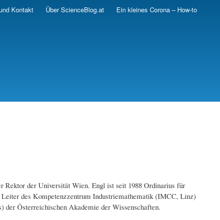
und Kontakt
Über ScienceBlog.at
Ein kleines Corona – How-to
 Rektor der Universität Wien. Engl ist seit 1988 Ordinarius für
her Leiter des Kompetenzzentrum Industriemathematik (IMCC, Linz)
cs) der Österreichischen Akademie der Wissenschaften.