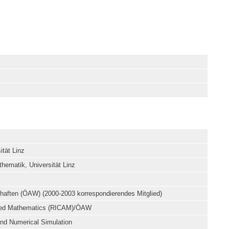
tät Linz
thematik, Universität Linz
chaften (ÖAW) (2000-2003 korrespondierendes Mitglied)
plied Mathematics (RICAM)/ÖAW
and Numerical Simulation