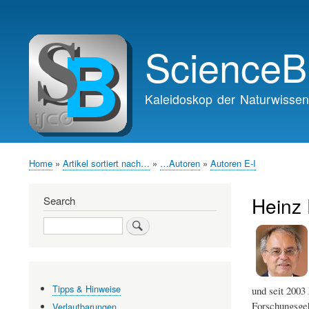
Main
navigation
ScienceB
Kaleidoskop der Naturwissen
Home
Artikel sortiert nach…
…Autoren
Autoren E-I
Breadcrumb
Heinz 
Search
Search
Tipps & Hinweise
und seit 2003
Forschungsgeb
Verlautbarungen