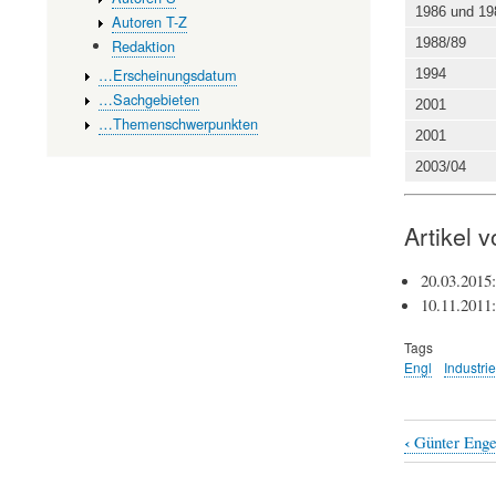
1986 und 19
Autoren T-Z
1988/89
Redaktion
…Erscheinungsdatum
1994
…Sachgebieten
2001
…Themenschwerpunkten
2001
2003/04
Artikel 
20.03.2015
10.11.2011
Tags
Engl
Industri
‹
Günter Enge
Book
traversal