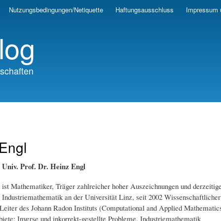
Skip
Nutzungsbedingungen/Netiquette
Haftungsausschluss
Impressum 
to
main
log
content
schaften
Engl
Univ. Prof. Dr. Heinz Engl
ist Mathematiker, Träger zahlreicher hoher Auszeichnungen und derzeitiger
Industriemathematik an der Universität Linz, seit 2002 Wissenschaftlic
 Leiter des Johann Radon Instituts (Computational and Applied Mathemati
iete: Inverse und inkorrekt-gestellte Probleme, Industriemathematik