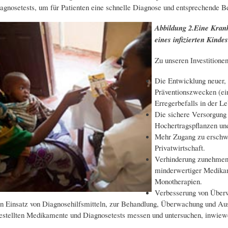
gnosetests, um für Patienten eine schnelle Diagnose und entsprechende B
Abbildung 2.Eine Kran
eines infizierten Kinde
Zu unseren Investitionen
Die Entwicklung neuer,
Präventionszwecken (ein
Erregerbefalls in der L
Die sichere Versorgung 
Hochertragspflanzen un
Mehr Zugang zu erschwi
Privatwirtschaft.
Verhinderung zunehmend
minderwertiger Medika
Monotherapien.
Verbesserung von Über
 Einsatz von Diagnosehilfsmitteln, zur Behandlung, Überwachung und Ausr
estellten Medikamente und Diagnosetests messen und untersuchen, inwiewei