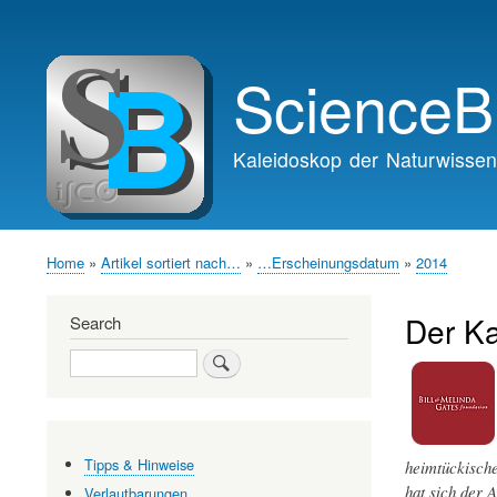
Main
navigation
ScienceB
Kaleidoskop der Naturwissen
Home
Artikel sortiert nach…
…Erscheinungsdatum
2014
Breadcrumb
Der K
Search
Search
Tipps & Hinweise
heimtückische
hat sich der 
Verlautbarungen