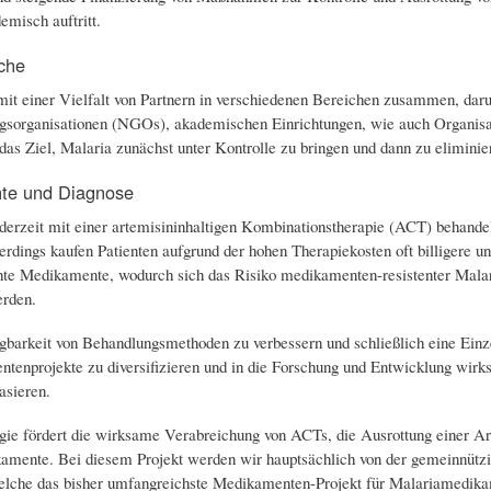
emisch auftritt.
che
mit einer Vielfalt von Partnern in verschiedenen Bereichen zusammen, daru
ngsorganisationen (NGOs), akademischen Einrichtungen, wie auch Organis
das Ziel, Malaria zunächst unter Kontrolle zu bringen und dann zu eliminier
te und Diagnose
derzeit mit einer artemisininhaltigen Kombinationstherapie (ACT) behande
lerdings kaufen Patienten aufgrund der hohen Therapiekosten oft billigere
hte Medikamente, wodurch sich das Risiko medikamenten-resistenter Malari
erden.
barkeit von Behandlungsmethoden zu verbessern und schließlich eine Einze
tenprojekte zu diversifizieren und in die Forschung und Entwicklung wirk
asieren.
gie fördert die wirksame Verabreichung von ACTs, die Ausrottung einer Ar
amente. Bei diesem Projekt werden wir hauptsächlich von der gemeinnütz
welche das bisher umfangreichste Medikamenten-Projekt für Malariamedika