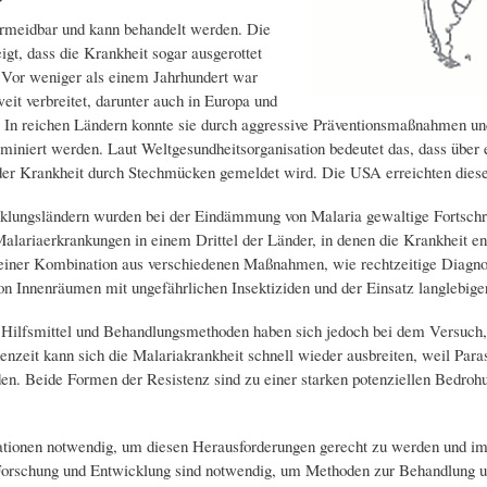
ermeidbar und kann behandelt werden. Die
igt, dass die Krankheit sogar ausgerottet
Vor weniger als einem Jahrhundert war
eit verbreitet, darunter auch in Europa und
In reichen Ländern konnte sie durch aggressive Präventionsmaßnahmen un
liminiert werden. Laut Weltgesundheitsorganisation bedeutet das, dass über 
er Krankheit durch Stechmücken gemeldet wird. Die USA erreichten diese
klungsländern wurden bei der Eindämmung von Malaria gewaltige Fortschri
Malariaerkrankungen in einem Drittel der Länder, in denen die Krankheit en
einer Kombination aus verschiedenen Maßnahmen, wie rechtzeitige Diagnos
n Innenräumen mit ungefährlichen Insektiziden und der Einsatz langlebige
 Hilfsmittel und Behandlungsmethoden haben sich jedoch bei dem Versuch, 
enzeit kann sich die Malariakrankheit schnell wieder ausbreiten, weil Par
den. Beide Formen der Resistenz sind zu einer starken potenziellen Bedrohu
ationen notwendig, um diesen Herausforderungen gerecht zu werden und i
orschung und Entwicklung sind notwendig, um Methoden zur Behandlung un