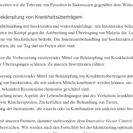
rten wir die Toleranz von Parasiten in Südostasien gegenüber dem Wirkst
 Bekämpfung von Krankheitsüberträgern
behandlung mit Insektiziden und widerstandsfähige, mit Insektiziden behan
arten im Kampf gegen die Ausbreitung und Übertragung von Malaria dar. L
tenz von Steckmücken bedroht. Die Innenraumbehandlung mit Insektiziden 
ten, die am Tag und im Freien aktiv sind.
zen die Verbesserung existierender Mittel zur Bekämpfung von Krankheitsüb
or Übertragungen schützen. Zu unseren Investitionen zählen:
serung existierender Mittel zur Bekämpfung von Krankheitsüberträgern dur
 von Insektiziden, die mit anderen Mitteln kombiniert werden können, um v
m bekannten Resistenzmechanismus geschützt sind.
uchung neuer Aspekte der Lebensbedingungen und des Verhaltens krankheit
 wie Räucherspiralen, Zuckerfallen und die Behandlung von Tieren.
rung der Instrumente, die einzeln oder in Kombination mit anderen unter 
t unseren Partnern, darunter insbesondere dem
Innovative Vector Control
berwachen. Wir werden auch den Fortschritt bei der Identizierung optima