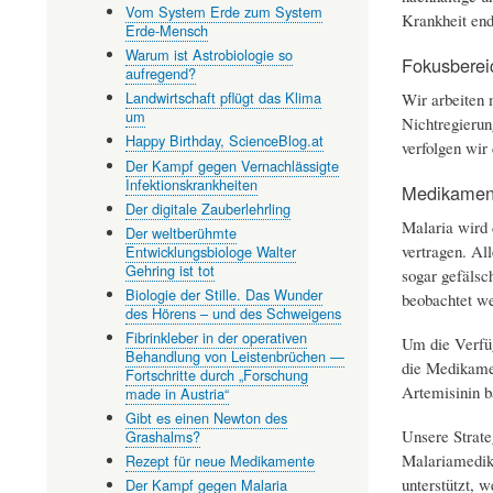
Vom System Erde zum System
Krankheit end
Erde-Mensch
Warum ist Astrobiologie so
Fokusberei
aufregend?
Landwirtschaft pflügt das Klima
Wir arbeiten 
um
Nichtregieru
Happy Birthday, ScienceBlog.at
verfolgen wir 
Der Kampf gegen Vernachlässigte
Infektionskrankheiten
Medikamen
Der digitale Zauberlehrling
Malaria wird 
Der weltberühmte
vertragen. Al
Entwicklungsbiologe Walter
Gehring ist tot
sogar gefälsc
Biologie der Stille. Das Wunder
beobachtet w
des Hörens – und des Schweigens
Fibrinkleber in der operativen
Um die Verfüg
Behandlung von Leistenbrüchen —
die Medikamen
Fortschritte durch „Forschung
Artemisinin b
made in Austria“
Gibt es einen Newton des
Unsere Strate
Grashalms?
Malariamedik
Rezept für neue Medikamente
unterstützt, 
Der Kampf gegen Malaria