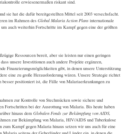
iakontrolle erwiesenermaßen riskant sind.
sie hat die dafür bereitgestellten Mittel seit 2003 versechsfacht.
nieren im Rahmen des
Global Malaria Action Plans
internationale
, um auch weiterhin Fortschritte im Kampf gegen eine der größten
oßzügige Ressourcen bereit, aber sie leisten nur einen geringen
ass unsere Investitionen auch andere Projekte ergänzen,
ende Finanzierungsmöglichkeiten gibt, in denen unsere Unterstützung
dere eine zu große Herausforderung wären. Unsere Strategie richtet
 besser positioniert ist, die Fälle von Malariaerkrankungen zu
nahmen zur Kontrolle von Stechmücken sowie sichere und
n Fortschritten bei der Ausrottung von Malaria. Bis heute haben
darüber hinaus dem
Globalen Fonds zur Bekämpfung von AIDS,
ßnahmen zur Bekämpfung von Malaria, HIV/AIDS und Tuberkulose
ngen zum Kampf gegen Malaria hinaus setzen wir uns auch für eine
 Malaria seitens der Geberländer und Länder ein, in denen die