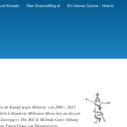
und Kontakt
Über ScienceBlog.at
Ein kleines Corona – How-to
gen im Kampf gegen Malaria: von 2000 – 2011
ährlich Hunderte Millionen Menschen an dieseḿ
Glawogger). Die Bill & Melinda Gates Stiftung
zur Entwicklung von Diagnosetests,