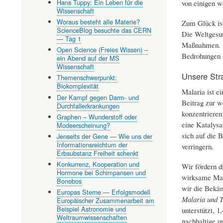
Hans Tuppy: Ein Leben für die
von einigen w
Wissenschaft
Woraus besteht alle Materie?
Zum Glück ist
ScienceBlog besuchte das CERN
Die Weltgesu
— Tag 1
Maßnahmen. Ab
Open Science (Freies Wissen) –
Bedrohungen 
ein Abend auf der MS
Wissenschaft
Unsere Str
Themenschwerpunkt:
Biokomplexität
Malaria ist ei
Der Kampf gegen Darm- und
Beitrag zur w
Durchfallerkrankungen
konzentrieren
Graphen – Wunderstoff oder
eine Katalysa
Modeerscheinung?
sich auf die B
Jenseits der Gene — Wie uns der
Informationsreichtum der
verringern.
Erbsubstanz Freiheit schenkt
Konkurrenz, Kooperation und
Wir fördern d
Hormone bei Schimpansen und
wirksame Mala
Bonobos
wir die Bekäm
Europas Sterne — Erfolgsmodell
Malaria und 
Europäischer Zusammenarbeit am
Beispiel Astronomie und
unterstützt, 
Weltraumwissenschaften
nachhaltige u