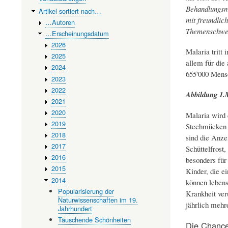
Behandlungsme
Artikel sortiert nach…
mit freundlic
…Autoren
Themenschwer
…Erscheinungsdatum
2026
Malaria tritt 
2025
allem für die
2024
655'000 Mensc
2023
2022
Abbildung 1.M
2021
2020
Malaria wird 
2019
Stechmücken ü
2018
sind die Anze
2017
Schüttelfrost
2016
besonders für
2015
Kinder, die e
2014
können lebens
Popularisierung der
Krankheit ver
Naturwissenschaften im 19.
jährlich mehr
Jahrhundert
Täuschende Schönheiten
Die Chanc