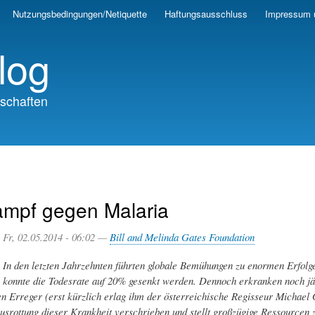
Skip
Nutzungsbedingungen/Netiquette
Haftungsausschluss
Impressum 
to
main
log
content
schaften
ampf gegen Malaria
Fr, 02.05.2014 - 06:02 —
Bill and Melinda Gates Foundation
In den letzten Jahrzehnten führten globale Bemühungen zu enormen Erfol
konnte die Todesrate auf 20% gesenkt werden. Dennoch erkranken noch j
n Erreger (erst kürzlich erlag ihm der österreichische Regisseur Michael 
Ausrottung dieser Krankheit verschrieben und stellt großzügige Ressourcen 