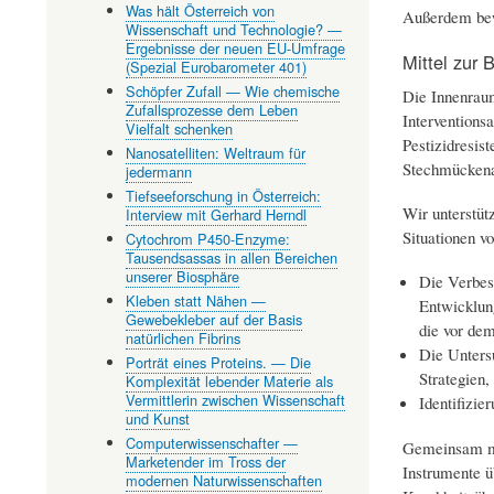
Was hält Österreich von
Außerdem bewe
Wissenschaft und Technologie? —
Ergebnisse der neuen EU-Umfrage
Mittel zur
(Spezial Eurobarometer 401)
Schöpfer Zufall — Wie chemische
Die Innenraum
Zufallsprozesse dem Leben
Interventions
Vielfalt schenken
Pestizidresis
Nanosatelliten: Weltraum für
Stechmückenar
jedermann
Tiefseeforschung in Österreich:
Wir unterstüt
Interview mit Gerhard Herndl
Situationen v
Cytochrom P450-Enzyme:
Tausendsassas in allen Bereichen
unserer Biosphäre
Die Verbes
Kleben statt Nähen —
Entwicklung
Gewebekleber auf der Basis
die vor de
natürlichen Fibrins
Die Unters
Porträt eines Proteins. — Die
Strategien,
Komplexität lebender Materie als
Vermittlerin zwischen Wissenschaft
Identifizie
und Kunst
Computerwissenschafter —
Gemeinsam mi
Marketender im Tross der
Instrumente ü
modernen Naturwissenschaften