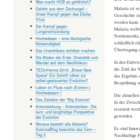
Was macht HCB so gefährlich?
Malaria ist v
Gefahr aus dem Dschungel –
Unser Kampf gegen das Ebola-
Geschichte ze
Virus
werden kann. 
Der Kampf gegen
Malaria weltw
Lungenentzündung
Nordamerika. 
Hochwässer – eine ökologische
schließlich e
Notwendigkeit
Übertragung d
Das Unsichtbare sichtbar machen
Die Böden der Erde: Diversität und
In den Entwic
Wandel seit dem Neolithikum
die Zahl der 
TEDxVienna 2014: „Brave New
Space“ Ein Schritt näher zur
das Ergebnis 
selbst-gesteuerten Evolution?
Besprühung vo
Leben im Fluss nach (Extrem-)
Hochwässern I
Die aktuellen
Das Zeitalter der “Big Science”
In der Zwisch
Artentstehung – Artensterben. Die
resistent wer
kurz- und langfristige Perspektive
geworden.
der Evolution
Woraus besteht alle Materie?
Es sind Innov
ScienceBlog besuchte das Cern –
Tag 2
Nachhaltige F