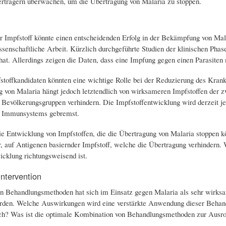
rträgern überwachen, um die Übertragung von Malaria zu stoppen.
 Impfstoff könnte einen entscheidenden Erfolg in der Bekämpfung von Malar
ssenschaftliche Arbeit. Kürzlich durchgeführte Studien der klinischen Phas
at. Allerdings zeigen die Daten, dass eine Impfung gegen einen Parasiten m
stoffkandidaten könnten eine wichtige Rolle bei der Reduzierung des Krankh
g von Malaria hängt jedoch letztendlich von wirksameren Impfstoffen der z
 Bevölkerungsgruppen verhindern. Die Impfstoffentwicklung wird derzeit j
 Immunsystems gebremst.
ie Entwicklung von Impfstoffen, die die Übertragung von Malaria stoppen 
r, auf Antigenen basiernder Impfstoff, welche die Übertragung verhindern. 
icklung richtungsweisend ist.
Intervention
n Behandlungsmethoden hat sich im Einsatz gegen Malaria als sehr wirksam
rden. Welche Auswirkungen wird eine verstärkte Anwendung dieser Behan
ch? Was ist die optimale Kombination von Behandlungsmethoden zur Ausro