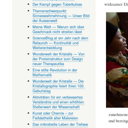
wirksamer Dia
Der Kampf gegen Tuberkulose
Themenschwerpunkt:
Sinneswahrnehmung — Unser Bild
der Aussenwelt
Meine Welt — Warum sich über
Geschmack nicht streiten lässt
ScienceBlog.at ein Jahr nach dem
Relaunch — Kontinuität und
Weiterentwicklung
Wunderwelt der Kristalle — Von
der Proteinstruktur zum Design
neuer Therapeutika
Eine stille Revolution in der
Mathematik
Wunderwelt der Kristalle — Die
Kristallographie feiert ihren 100.
Geburtstag
Aktivitäten für ein verbessertes
Verständnis und einen erhöhten
Stellenwert der Wissenschaft
Kunst oder Chemie – zur
zunehmenen
Farbästhetik alter Malereien
und bereitg
Das mikrobielle Leben der Tiefsee