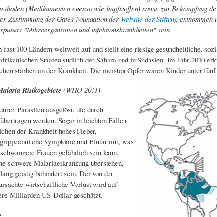
thoden (Medikamenten ebenso wie Impfstoffen) sowie zur Bekämpfung der
her Zustimmung der Gates Foundation der
Website der Stiftung
entnommen un
punkts "Mikroorganismen und Infektionskrankheiten" sein.
in fast 100 Ländern weltweit auf und stellt eine riesige gesundheitliche, so
 afrikanischen Staaten südlich der Sahara und in Südasien. Im Jahr 2010 e
hen starben an der Krankheit. Die meisten Opfer waren Kinder unter fünf 
alaria Risikogebiete
(WHO 2011)
durch Parasiten ausgelöst, die durch
bertragen werden. Sogar in leichten Fällen
ichen der Krankheit hohes Fieber,
, grippeähnliche Symptome und Blutarmut, was
 schwangere Frauen gefährlich sein kann.
ine schwere Malariaerkrankung überstehen,
lang geistig behindert sein. Der von der
ursachte wirtschaftliche Verlust wird auf
ere Milliarden US-Dollar geschätzt.
e