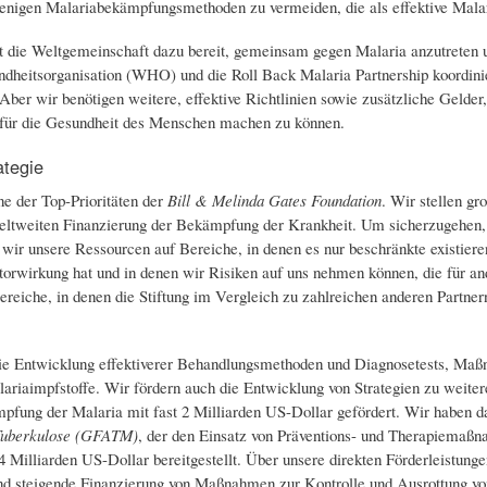
enigen Malariabekämpfungsmethoden zu vermeiden, die als effektive Malar
 die Weltgemeinschaft dazu bereit, gemeinsam gegen Malaria anzutreten und 
ndheitsorganisation (WHO) und die Roll Back Malaria Partnership koordi
er wir benötigen weitere, effektive Richtlinien sowie zusätzliche Gelder
für die Gesundheit des Menschen machen zu können.
ategie
ne der Top-Prioritäten der
Bill & Melinda Gates Foundation
. Wir stellen gr
eltweiten Finanzierung der Bekämpfung der Krankheit. Um sicherzugehen, d
 wir unsere Ressourcen auf Bereiche, in denen es nur beschränkte existier
torwirkung hat und in denen wir Risiken auf uns nehmen können, die für an
ereiche, in denen die Stiftung im Vergleich zu zahlreichen anderen Partnern
ie Entwicklung effektiverer Behandlungsmethoden und Diagnosetests, Maß
riaimpfstoffe. Wir fördern auch die Entwicklung von Strategien zu weitere
pfung der Malaria mit fast 2 Milliarden US-Dollar gefördert. Wir haben 
Tuberkulose (GFATM)
, der den Einsatz von Präventions- und Therapiema
1,4 Milliarden US-Dollar bereitgestellt. Über unsere direkten Förderleistu
nd steigende Finanzierung von Maßnahmen zur Kontrolle und Ausrottung von