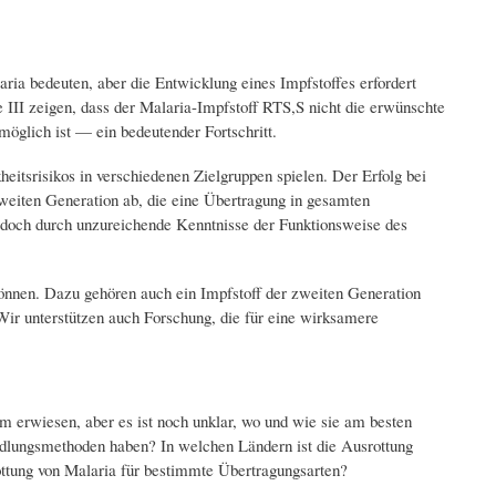
ia bedeuten, aber die Entwicklung eines Impfstoffes erfordert
e III zeigen, dass der Malaria-Impfstoff RTS,S nicht die erwünschte
öglich ist — ein bedeutender Fortschritt.
eitsrisikos in verschiedenen Zielgruppen spielen. Der Erfolg bei
weiten Generation ab, die eine Übertragung in gesamten
edoch durch unzureichende Kenntnisse der Funktionsweise des
können. Dazu gehören auch ein Impfstoff der zweiten Generation
Wir unterstützen auch Forschung, die für eine wirksamere
 erwiesen, aber es ist noch unklar, wo und wie sie am besten
dlungsmethoden haben? In welchen Ländern ist die Ausrottung
ttung von Malaria für bestimmte Übertragungsarten?