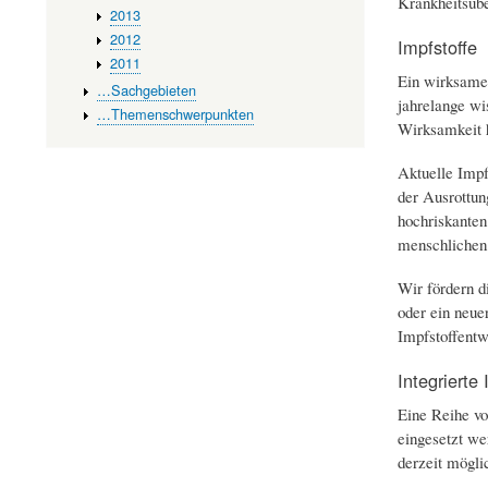
Krankheitsübe
2013
2012
Impfstoffe
2011
Ein wirksamer
…Sachgebieten
jahrelange wi
…Themenschwerpunkten
Wirksamkeit h
Aktuelle Impf
der Ausrottun
hochriskanten
menschlichen
Wir fördern d
oder ein neue
Impfstoffentw
Integrierte 
Eine Reihe vo
eingesetzt we
derzeit mögli