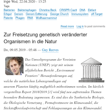
inge
Wed, 22.04.2020 - 13:25
Tags
Bakterien
Bakteriophagen
Christina Beck
CRISPR-Cas9
DNA
Elefant
Erbgut
Genom
Genom Editierung
George Church
Immunsystem
off-Target
Patente
Phagen
RNA
Wollhaarmammut
about
Read more
Log in
to post comments
Genom
Zur Freisetzung genetisch veränderter
Editierung
mit
Organismen in die Natur
CRISPR-
Cas9
Do, 09.05.2019 - 05:48 —
Guy Reeves
-
was
ist
Das Umweltprogramm der Vereinten
jetzt
Nationen (UNEP) zeigt mit seinem
möglich?
alljährlichen Bericht „Environment
Frontiers“ Herausforderungen auf,
welche die natürlichen Lebensgrundlagen auf
unserem Planeten künftig maßgeblich mitbestimmen werden. Im kürzlich
vorgestellten Report 2018/2019 [1] wird fünf neu auftretenden Themen
besondere Bedeutung zugemessen. Es sind dies die Synthetische Biologie,
die Ökologische Vernetzung , Permafrostmoore im Klimawandel, die
Stickstoffkreislaufwirtschaft und Fehlanpassungen an den Klimawandel.