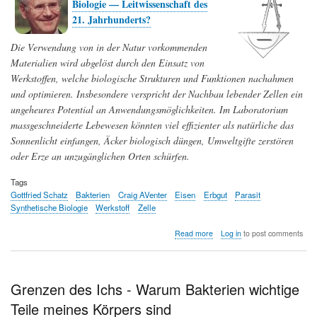
Biologie — Leitwissenschaft des
21. Jahrhunderts?
Die Verwendung von in der Natur vorkommenden
Materialien wird abgelöst durch den Einsatz von
Werkstoffen, welche biologische Strukturen und Funktionen nachahmen
und optimieren. Insbesondere verspricht der Nachbau lebender Zellen ein
ungeheures Potential an Anwendungsmöglichkeiten. Im Laboratorium
massgeschneiderte Lebewesen könnten viel effizienter als natürliche das
Sonnenlicht einfangen, Äcker biologisch düngen, Umweltgifte zerstören
oder Erze an unzugänglichen Orten schürfen.
Tags
Gottfried Schatz
Bakterien
Craig AVenter
Eisen
Erbgut
Parasit
Synthetische Biologie
Werkstoff
Zelle
about
Read more
Log in
to post comments
Eisendämmerung
—
Wie
unsere
Grenzen des Ichs - Warum Bakterien wichtige
Werkstoffe
Teile meines Körpers sind
komplexer
und