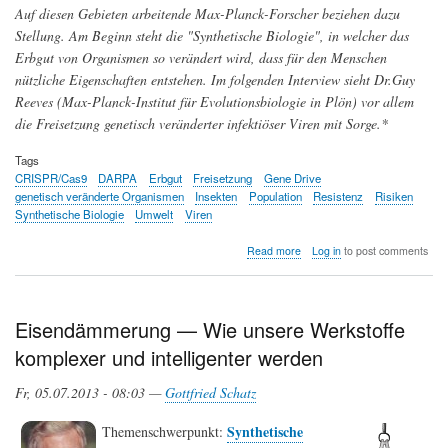
Auf diesen Gebieten arbeitende Max-Planck-Forscher beziehen dazu
Stellung. Am Beginn steht die "Synthetische Biologie", in welcher das
Erbgut von Organismen so verändert wird, dass für den Menschen
nützliche Eigenschaften entstehen. Im folgenden Interview sieht Dr.Guy
Reeves (Max-Planck-Institut für Evolutionsbiologie in Plön) vor allem
die Freisetzung genetisch veränderter infektiöser Viren mit Sorge.*
Tags
CRISPR/Cas9
DARPA
Erbgut
Freisetzung
Gene Drive
genetisch veränderte Organismen
Insekten
Population
Resistenz
Risiken
Synthetische Biologie
Umwelt
Viren
about
Read more
Log in
to post comments
Zur
Freisetzung
genetisch
veränderter
Eisendämmerung — Wie unsere Werkstoffe
Organismen
komplexer und intelligenter werden
in
die
Natur
Fr, 05.07.2013 - 08:03 —
Gottfried Schatz
Synthetische
Themenschwerpunkt: