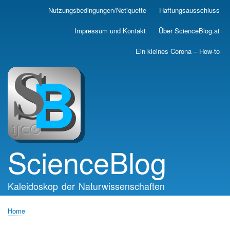
Skip
Nutzungsbedingungen/Netiquette
Haftungsausschluss
Main
to
main
navigation
Impressum und Kontakt
Über ScienceBlog.at
content
Ein kleines Corona – How-to
ScienceBlog
Kaleidoskop der Naturwissenschaften
Home
Breadcrumb