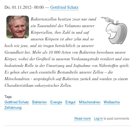
intelligenter
Do, 01.11.2012- 00:00 —
Gottfried Schatz
werden
Bakterienzellen besitzen zwar nur rund
ein Tausendstel des Volumens unserer
Körperzellen, ihre Zahl in und auf
unseren Körpern ist aber zehn mal so
hoch wie jene, und sie tragen beträchtlich zu unserer
Gesundheit bei. Mehr als 10 000 Arten von Bakterien bewohnen unsere
Körper, wobei der Großteil in unserem Verdauungstrakt residiert und eine
bedeutende Rolle in der Umsetzung und Aufnahme von Nährstoffen spielt.
Es gehen aber auch essentielle Bestandteile unserer Zellen – die
Mitochondrien - ursprünglich auf Bakterien zurück und wurden zu einem
Charakteristikum eukaryotischer Zellen.
Tags
Gottfried Schatz
Bakterien
Energie
Erbgut
Mitochondrien
Wolbachia
Zellatmung
about
Read more
Log in
to post comments
Grenzen
des
Ichs