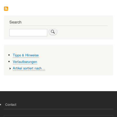
-
Warum
Bakterien
wichtige
Teile
Search
meines
Körpers
Search
sind
Tipps & Hinweise
Verlautbarungen
Artikel sortiert nach…
Contact
FOOTER
MENU