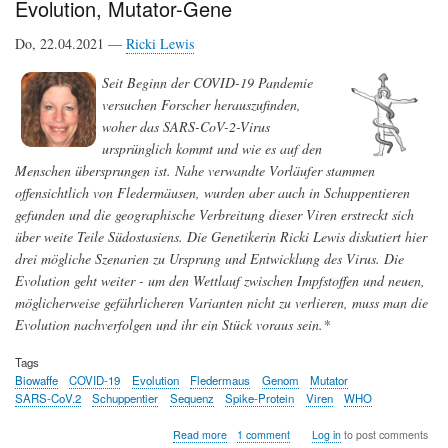
Evolution, Mutator-Gene
gesteuert
wird
Do, 22.04.2021 —
Ricki Lewis
Seit Beginn der COVID-19 Pandemie
versuchen Forscher herauszufinden,
woher das SARS-CoV-2-Virus
ursprünglich kommt und wie es auf den
Menschen übersprungen ist. Nahe verwandte Vorläufer stammen
offensichtlich von Fledermäusen, wurden aber auch in Schuppentieren
gefunden und die geographische Verbreitung dieser Viren erstreckt sich
über weite Teile Südostasiens. Die Genetikerin Ricki Lewis diskutiert hier
drei mögliche Szenarien zu Ursprung und Entwicklung des Virus. Die
Evolution geht weiter - um den Wettlauf zwischen Impfstoffen und neuen,
möglicherweise gefährlicheren Varianten nicht zu verlieren, muss man die
Evolution nachverfolgen und ihr ein Stück voraus sein.*
Tags
Biowaffe
COVID-19
Evolution
Fledermaus
Genom
Mutator
SARS-CoV.2
Schuppentier
Sequenz
Spike-Protein
Viren
WHO
about
Read more
1 comment
Log in
to post comments