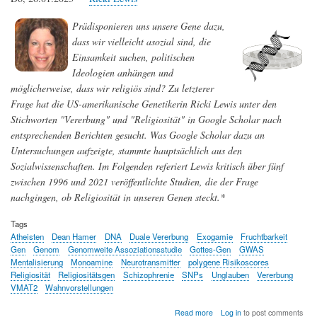
Lichte,
an
Prädisponieren uns unsere Gene dazu,
denen
im
dass wir vielleicht asozial sind, die
Dunkel
Einsamkeit suchen, politischen
forscht
Ideologien anhängen und
man
nicht
möglicherweise, dass wir religiös sind? Zu letzterer
-
Frage hat die US-amerikanische Genetikerin Ricki Lewis unter den
Die
Stichworten "Vererbung" und "Religiosität" in Google Scholar nach
Unknome
Datenbank
entsprechenden Berichten gesucht. Was Google Scholar dazu an
will
Untersuchungen aufzeigte, stammte hauptsächlich aus den
auf
Sozialwissenschaften. Im Folgenden referiert Lewis kritisch über fünf
unbekannte
zwischen 1996 und 2021 veröffentlichte Studien, die der Frage
menschliche
Gene
nachgingen, ob Religiosität in unseren Genen steckt.*
aufmerksam
machen
Tags
Atheisten
Dean Hamer
DNA
Duale Vererbung
Exogamie
Fruchtbarkeit
Gen
Genom
Genomweite Assoziationsstudie
Gottes-Gen
GWAS
Mentalisierung
Monoamine
Neurotransmitter
polygene Risikoscores
Religiosität
Religiositätsgen
Schizophrenie
SNPs
Unglauben
Vererbung
VMAT2
Wahnvorstellungen
about
Read more
Log in
to post comments