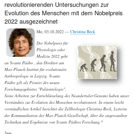
revolutionierenden Untersuchungen zur
angebrochen
Evolution des Menschen mit dem Nobelpreis
2022 ausgezeichnet
Mo, 03.10.2022 —
Christina Beck
Der Nobelpreis für
Physiologie oder
Medizin 2022 geht
an Svante Pääbo , den Direktor am
Max-Planck-Institut für evolutionäre
Anthropologie in Leipzig. Svante
Pääbo gilt als Pionier des neuen
Forschungsgebietes "Paläontologie".
Seine Arbeiten zur Entschlüsselung des Neandertaler-Genoms haben unser
Verständnis zur Evolution des Menschen revolutioniert. In einem leicht
verständlichen Artikel berichtet die Zellbiologin Christina Beck, Leiterin
der Kommunikation der Max-Planck-Gesellschaft, über die angewandten
Techniken und Ergebnisse von Svante Pääbos Forschung.*
Tags