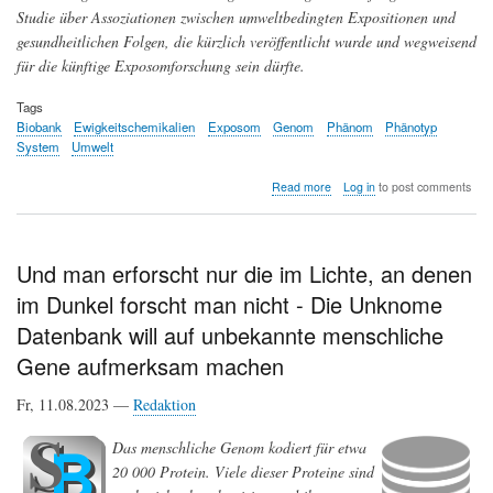
Studie über Assoziationen zwischen umweltbedingten Expositionen und
gesundheitlichen Folgen, die kürzlich veröffentlicht wurde und wegweisend
für die künftige Exposomforschung sein dürfte.
Tags
Biobank
Ewigkeitschemikalien
Exposom
Genom
Phänom
Phänotyp
System
Umwelt
about
Read more
Log in
to post comments
Wie
formt
uns
unsere
Und man erforscht nur die im Lichte, an denen
Umwelt?
im Dunkel forscht man nicht - Die Unknome
Auf
dem
Datenbank will auf unbekannte menschliche
Weg
zu
Gene aufmerksam machen
einem
Human
Fr, 11.08.2023 —
Redaktion
Exposome
Project
Das menschliche Genom kodiert für etwa
20 000 Protein. Viele dieser Proteine sind