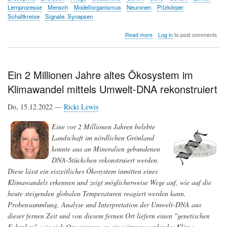
Lernprozesse
Mensch
Modellorganismus
Neuronen
Pilzkörper
Schaltkreise
Signale. Synapsen
about
Read more
Log in
to post comments
Fliegen
lehren
uns,
wie
Ein 2 Millionen Jahre altes Ökosystem im
wir
Klimawandel mittels Umwelt-DNA rekonstruiert
lernen
Do, 15.12.2022 —
Ricki Lewis
Eine vor 2 Millionen Jahren belebte
Landschaft im nördlichen Grönland
konnte aus an Mineralien gebundenen
DNA-Stückchen rekonstruiert werden.
Diese lässt ein eiszeitliches Ökosystem inmitten eines
Klimawandels erkennen und zeigt möglicherweise Wege auf, wie auf die
heute steigenden globalen Temperaturen reagiert werden kann.
Probensammlung, Analyse und Interpretation der Umwelt-DNA aus
dieser fernen Zeit und von diesem fernen Ort liefern einen "genetischen
Fahrplan", wie sich Organismen an ein wärmer werdendes Klima