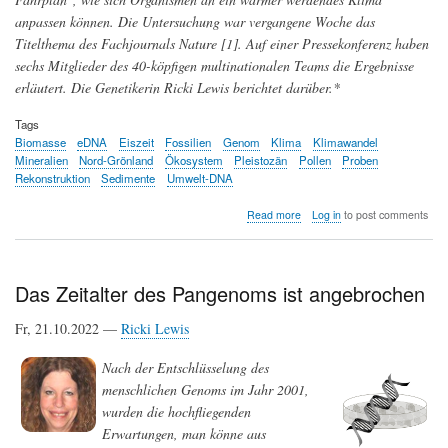
anpassen können. Die Untersuchung war vergangene Woche das
Titelthema des Fachjournals Nature [1]. Auf einer Pressekonferenz haben
sechs Mitglieder des 40-köpfigen multinationalen Teams die Ergebnisse
erläutert. Die Genetikerin Ricki Lewis berichtet darüber.*
Tags
Biomasse
eDNA
Eiszeit
Fossilien
Genom
Klima
Klimawandel
Mineralien
Nord-Grönland
Ökosystem
Pleistozän
Pollen
Proben
Rekonstruktion
Sedimente
Umwelt-DNA
about
Read more
Log in
to post comments
Ein
2
Millionen
Jahre
Das Zeitalter des Pangenoms ist angebrochen
altes
Ökosystem
Fr, 21.10.2022 —
Ricki Lewis
im
Klimawandel
Nach der Entschlüsselung des
mittels
Umwelt-
menschlichen Genoms im Jahr 2001,
DNA
wurden die hochfliegenden
rekonstruiert
Erwartungen, man könne aus