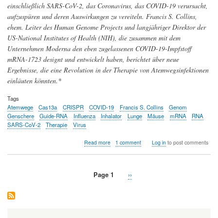
einschließlich SARS-CoV-2, das Coronavirus, das COVID-19 verursacht,
aufzuspüren und deren Auswirkungen zu vereiteln. Francis S. Collins,
ehem. Leiter des Human Genome Projects und langjähriger Direktor der
US-National Institutes of Health (NIH), die zusammen mit dem
Unternehmen Moderna den eben zugelassenen COVID-19-Impfstoff
mRNA-1723 designt und entwickelt haben, berichtet über neue
Ergebnisse, die eine Revolution in der Therapie von Atemwegsinfektionen
einläuten könnten.*
Tags
Atemwege
Cas13a
CRISPR
COVID-19
Francis S. Collins
Genom
Genschere
Guide-RNA
Influenza
Inhalator
Lunge
Mäuse
mRNA
RNA
SARS-CoV-2
Therapie
Virus
about
Read more
1 comment
Log in
to post comments
Faszinierende
Aussichten:
Therapie
Page 1
Next
››
von
Pagination
COVID-
page
19
und
Influenza
mittels