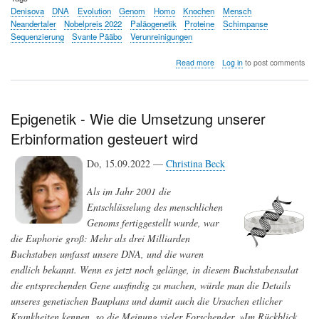
Denisova
DNA
Evolution
Genom
Homo
Knochen
Mensch
Neandertaler
Nobelpreis 2022
Paläogenetik
Proteine
Schimpanse
Sequenzierung
Svante Pääbo
Verunreinigungen
about
Read more
Log in
to post comments
Paläogenetik:
Svante
Pääbo
wird
Epigenetik - Wie die Umsetzung unserer
für
Erbinformation gesteuert wird
seine
revolutionierenden
Untersuchungen
Do, 15.09.2022 —
Christina Beck
zur
Evolution
Als im Jahr 2001 die
des
Entschlüsselung des menschlichen
Menschen
mit
Genoms fertiggestellt wurde, war
dem
die Euphorie groß: Mehr als drei Milliarden
Nobelpreis
Buchstaben umfasst unsere DNA, und die waren
2022
ausgezeichnet
endlich bekannt. Wenn es jetzt noch gelänge, in diesem Buchstabensalat
die entsprechenden Gene ausfindig zu machen, würde man die Details
unseres genetischen Bauplans und damit auch die Ursachen etlicher
Krankheiten kennen, so die Meinung vieler Forschender. »Im Rückblick