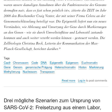
waren unsere damaligen Annahmen über die Funktionsweise des Genoms
dermaßen naiv, dass es fast schon peinlich ist«, zitierte die ZEIT im Jahr
2008 den Biochemiker Craig Venter, der mit seiner Firma Celera an der
Genomentschlüsselung beteiligt war. Die Epigenetik liefert nun ein neues
Verständnis, wie Ablesung und Umsetzung der Gene durch Markierungen
an den Genen - wie sie durch Umwelteinflüsse und Lebensstil zustande
kommen und auch weiter vererbt werden können - gesteuert werden. Die
Zellbiologin Christina Beck, Leiterin der Kommunikation der Max-
Planck-Gesellschaft, berichtet darüber.*
Tags
Cas9
Chromosom
Code
DNA
Epigenetik
Epigenom
Euchromatin
Gene
Genom
genomische Prägung
Heterochromatin
Histon
Markierung
Methylierung
Nucleosom
Transposon
about
Read more
Log in
to post comments
Epigenetik
-
Wie
die
Drei mögliche Szenarien zum Ursprung von
Umsetzung
SARS-CoV-2: Freisetzung aus einem Labor,
unserer
Erbinformation