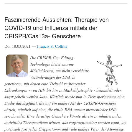
Drei
mögliche
Szenarien
zum
Faszinierende Aussichten: Therapie von
Ursprung
COVID-19 und Influenza mittels der
von
SARS-
CRISPR/Cas13a- Genschere
CoV-
2:
Do, 18.03.2021 —
Francis S. Collins
Freisetzung
aus
einem
Die CRISPR-Gen-Editing-
Labor,
Technologie bietet enorme
Evolution,
Möglichkeiten, um nicht vererbbare
Mutator-
Gene
Veränderungen der DNA zu
generieren, mit denen eine Vielzahl verheerender
Erkrankungen - von HIV bis hin zu Muskeldystrophie - behandelt oder
sogar geheilt werden kann. Kürzlich wurde nun in Tierexperimenten eine
Studie durchgeführt, die auf ein andere Art der CRISPR-Genschere
abzielt, nämlich auf eine, die virale RNA anstatt menschlicher DNA
zerschneidet. Eine derartige Genschere könnte als ein zu inhalierendes
antivirales Therapeutikum wirken, das vorprogrammiert werden kann, um
potenziell fast jeden Grippestamm und viele andere Viren der Atemwege,