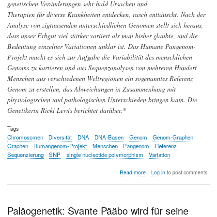
genetischen Veränderungen sehr bald Ursachen und
Therapien für diverse Krankheiten entdecken, rasch enttäuscht. Nach der
Analyse von zigtausenden unterschiedlichen Genomen stellt sich heraus,
dass unser Erbgut viel stärker variiert als man bisher glaubte, und die
Bedeutung einzelner Variationen unklar ist. Das Humane Pangenom-
Projekt macht es sich zur Aufgabe die Variabilität des menschlichen
Genoms zu kartieren und aus Sequenzanalysen von mehreren Hundert
Menschen aus verschiedenen Weltregionen ein sogenanntes Referenz
Genom zu erstellen, das Abweichungen in Zusammenhang mit
physiologischen und pathologischen Unterschieden bringen kann. Die
Genetikerin Ricki Lewis berichtet darüber.*
Tags
Chromosomen
Diversität
DNA
DNA-Basen
Genom
Genom-Graphen
Graphen
Humangenom-Projekt
Menschen
Pangenom
Referenz
Sequenzierung
SNP
single nucleotide polymorphism
Variation
about
Read more
Log in
to post comments
Das
Zeitalter
des
Pangenoms
Paläogenetik: Svante Pääbo wird für seine
ist