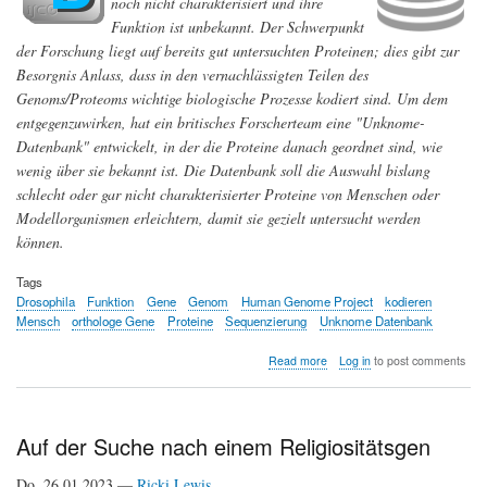
noch nicht charakterisiert und ihre
Funktion ist unbekannt. Der Schwerpunkt
der Forschung liegt auf bereits gut untersuchten Proteinen; dies gibt zur
Besorgnis Anlass, dass in den vernachlässigten Teilen des
Genoms/Proteoms wichtige biologische Prozesse kodiert sind. Um dem
entgegenzuwirken, hat ein britisches Forscherteam eine "Unknome-
Datenbank" entwickelt, in der die Proteine danach geordnet sind, wie
wenig über sie bekannt ist. Die Datenbank soll die Auswahl bislang
schlecht oder gar nicht charakterisierter Proteine von Menschen oder
Modellorganismen erleichtern, damit sie gezielt untersucht werden
können.
Tags
Drosophila
Funktion
Gene
Genom
Human Genome Project
kodieren
Mensch
orthologe Gene
Proteine
Sequenzierung
Unknome Datenbank
about
Read more
Log in
to post comments
Und
man
erforscht
nur
Auf der Suche nach einem Religiositätsgen
die
im
Do, 26.01.2023 —
Ricki Lewis