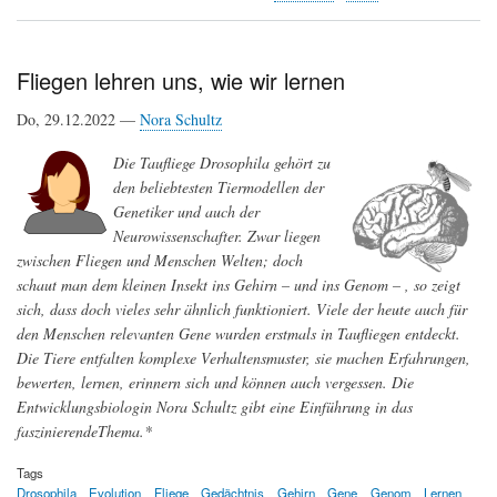
Auf
der
Suche
nach
Fliegen lehren uns, wie wir lernen
einem
Religiositätsgen
Do, 29.12.2022 —
Nora Schultz
Die Taufliege Drosophila gehört zu
den beliebtesten Tiermodellen der
Genetiker und auch der
Neurowissenschafter. Zwar liegen
zwischen Fliegen und Menschen Welten; doch
schaut man dem kleinen Insekt ins Gehirn – und ins Genom – , so zeigt
sich, dass doch vieles sehr ähnlich funktioniert. Viele der heute auch für
den Menschen relevanten Gene wurden erstmals in Taufliegen entdeckt.
Die Tiere entfalten komplexe Verhaltensmuster, sie machen Erfahrungen,
bewerten, lernen, erinnern sich und können auch vergessen. Die
Entwicklungsbiologin Nora Schultz gibt eine Einführung in das
faszinierendeThema.*
Tags
Drosophila
Evolution
Fliege
Gedächtnis
Gehirn
Gene
Genom
Lernen