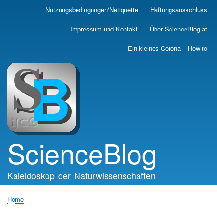
Skip
Nutzungsbedingungen/Netiquette
Haftungsausschluss
Main
to
main
navigation
Impressum und Kontakt
Über ScienceBlog.at
content
Ein kleines Corona – How-to
ScienceBlog
Kaleidoskop der Naturwissenschaften
Home
Breadcrumb